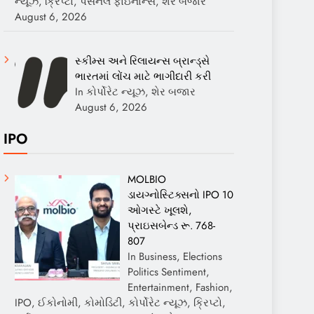
ન્યૂઝ, ક્રિપ્ટો, પર્સનલ ફાઇનાન્સ, શેર બજાર
August 6, 2026
સ્કીમ્સ અને રિલાયન્સ બ્રાન્ડ્સે
ભારતમાં લોંચ માટે ભાગીદારી કરી
In કોર્પોરેટ ન્યૂઝ, શેર બજાર
August 6, 2026
IPO
MOLBIO
ડાયગ્નોસ્ટિક્સનો IPO 10
ઓગસ્ટે ખૂલશે,
પ્રાઇસબેન્ડ રૂ. 768-
807
In Business, Elections
Politics Sentiment,
Entertainment, Fashion,
IPO, ઈકોનોમી, કોમોડિટી, કોર્પોરેટ ન્યૂઝ, ક્રિપ્ટો,