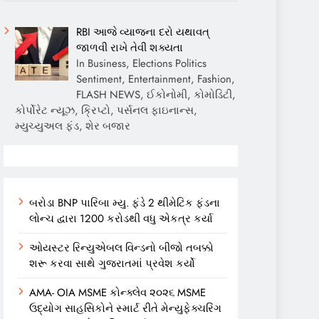
RBI આજે વ્યાજના દરો યથાવત્
જાળવી રાખે તેવી શક્યતા
In Business, Elections Politics
Sentiment, Entertainment, Fashion,
FLASH NEWS, ઈકોનોમી, કોમોડિટી,
કોર્પોરેટ ન્યૂઝ, ક્રિપ્ટો, પર્સનલ ફાઇનાન્સ,
મ્યુચ્યુઅલ ફંડ, શેર બજાર
બરોડા BNP પારિબા મ્યુ. ફંડે 2 થીમેટિક ફંડના
લોન્ચ દ્વારા 1200 કરોડથી વધુ એકત્ર કર્યા
ઓયસ્ટર રિન્યુએબલ વિન્ડનો બીજો તબક્કો
શરૂ કરવા સાથે ગુજરાતમાં પ્રવેશ કર્યો
AMA- OIA MSME કોન્ક્લેવ ૨૦૨૬ MSME
ઉદ્યોગ સાહસિકોને સ્માર્ટ રીતે મેન્યુફેક્ચરિંગ