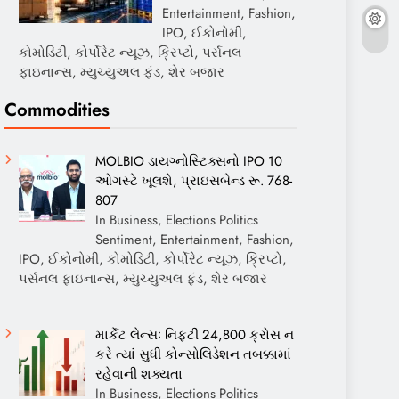
Entertainment, Fashion,
IPO, ઈકોનોમી,
કોમોડિટી, કોર્પોરેટ ન્યૂઝ, ક્રિપ્ટો, પર્સનલ
ફાઇનાન્સ, મ્યુચ્યુઅલ ફંડ, શેર બજાર
Commodities
MOLBIO ડાયગ્નોસ્ટિક્સનો IPO 10
ઓગસ્ટે ખૂલશે, પ્રાઇસબેન્ડ રૂ. 768-
807
In Business, Elections Politics
Sentiment, Entertainment, Fashion,
IPO, ઈકોનોમી, કોમોડિટી, કોર્પોરેટ ન્યૂઝ, ક્રિપ્ટો,
પર્સનલ ફાઇનાન્સ, મ્યુચ્યુઅલ ફંડ, શેર બજાર
માર્કેટ લેન્સઃ નિફ્ટી 24,800 ક્રોસ ન
કરે ત્યાં સુધી કોન્સોલિડેશન તબક્કામાં
રહેવાની શક્યતા
In Business, Elections Politics