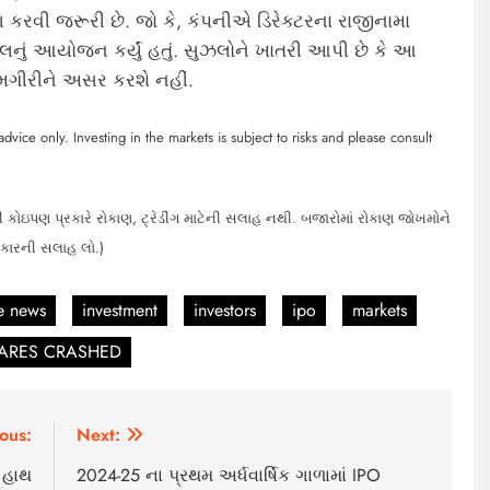
રવી જરૂરી છે. જો કે, કંપનીએ ડિરેક્ટરના રાજીનામા
ૉલનું આયોજન કર્યું હતું. સુઝલોને ખાતરી આપી છે કે આ
ગીરીને અસર કરશે નહીં.
dvice only. Investing in the markets is subject to risks and please consult
 કોઇપણ પ્રકારે રોકાણ, ટ્રેડીંગ માટેની સલાહ નથી. બજારોમાં રોકાણ જોખમોને
હકારની સલાહ લો.)
e news
investment
investors
ipo
markets
ARES CRASHED
ous:
Next:
 હાથ
2024-25 ના પ્રથમ અર્ધવાર્ષિક ગાળામાં IPO