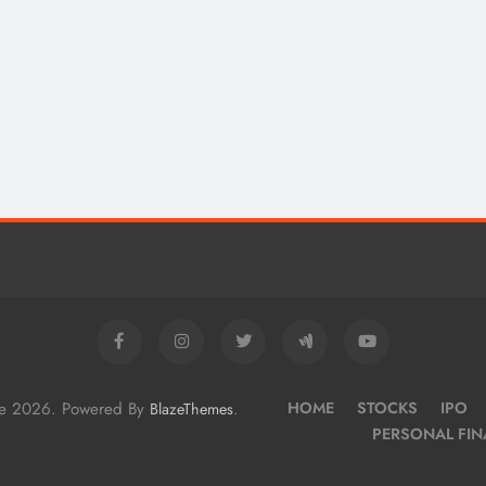
me 2026. Powered By
.
HOME
STOCKS
IPO
BlazeThemes
PERSONAL FI