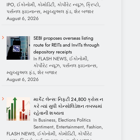
IPO, ઈકોનોમી, કોમોડિટી, કોર્પોરેટ ન્યૂઝ, ક્રિપ્ટો,
પર્સનલ ફાઇનાન્સ, મ્યુચ્યુઅલ ફંડ, શેર બજાર
August 6, 2026
SEBI proposes overseas listing
route for REITs and InvITs through
depository receipts
In FLASH NEWS, ઈકોનોમી,
કોર્પોરેટ ન્યૂઝ, પર્સનલ ફાઇનાન્સ,
મ્યુચ્યુઅલ ફંડ, શેર બજાર
August 6, 2026
માર્કેટ લેન્સઃ નિફ્ટી 24,800 ક્રોસ ન
કરે ત્યાં સુધી કોન્સોલિડેશન તબક્કામાં
રહેવાની શક્યતા
In Business, Elections Politics
Sentiment, Entertainment, Fashion,
FLASH NEWS, ઈકોનોમી, કોમોડિટી, કોર્પોરેટ