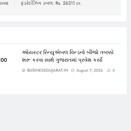
ાવ્યા
ફંડરેઈઝિંગ ડબલ: Rs. 26311 cr.
2
ઓયસ્ટર રિન્યુએબલ વિન્ડનો બીજો તબક્કો
1200
શરૂ કરવા સાથે ગુજરાતમાં પ્રવેશ કર્યો
BUSINESSGUJARAT.IN
August 7, 2026
0