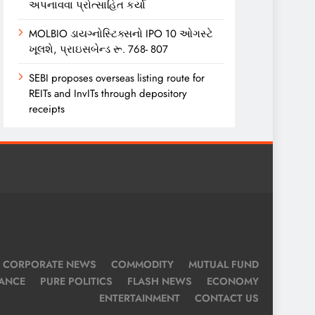
અપનાવવા પ્રોત્સાહિત કર્યા
MOLBIO ડાયગ્નોસ્ટિક્સનો IPO 10 ઓગસ્ટે
ખૂલશે, પ્રાઇસબેન્ડ રૂ. 768- 807
SEBI proposes overseas listing route for
REITs and InvITs through depository
receipts
CORPORATE NEWS
COMMODITY
MUTUAL FUND
NANCE
PURE POLITICS
FLASH NEWS
ECONOMY
ENTERTAINMENT
CONTACT US