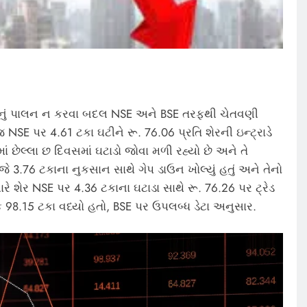
ોનું પાલન ન કરવા બદલ NSE અને BSE તરફથી ચેતવણી
SE પર 4.61 ટકા ઘટીને રૂ. 76.06 પ્રતિ શેરની ઇન્ટ્રાડે
 છેલ્લા છ દિવસમાં ઘટાડો જોવા મળી રહ્યો છે અને તે
 3.76 ટકાના નુકસાન સાથે ગેપ ડાઉન ખોલ્યું હતું અને તેનો
ારે શેર NSE પર 4.36 ટકાના ઘટાડા સાથે રૂ. 76.26 પર ટ્રેડ
ટોક 98.15 ટકા વધ્યો હતો, BSE પર ઉપલબ્ધ ડેટા અનુસાર.