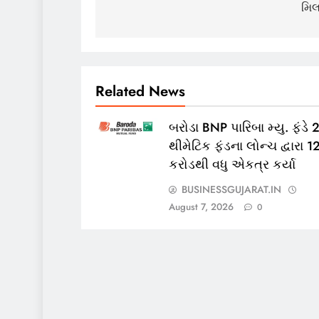
મિલ
Related News
બરોડા BNP પારિબા મ્યુ. ફંડે 
થીમેટિક ફંડના લોન્ચ દ્વારા 
કરોડથી વધુ એકત્ર કર્યા
BUSINESSGUJARAT.IN
August 7, 2026
0