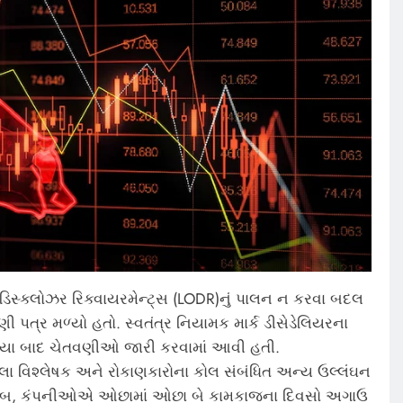
 ડિસ્ક્લોઝર રિક્વાયરમેન્ટ્સ (LODR)નું પાલન ન કરવા બદલ
પત્ર મળ્યો હતો. સ્વતંત્ર નિયામક માર્ક ડીસેડેલિયરના
ભાળ્યા બાદ ચેતવણીઓ જારી કરવામાં આવી હતી.
 વિશ્લેષક અને રોકાણકારોના કોલ સંબંધિત અન્ય ઉલ્લંઘન
મો મુજબ, કંપનીઓએ ઓછામાં ઓછા બે કામકાજના દિવસો અગાઉ