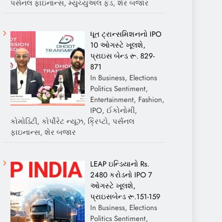
પર્સનલ ફાઇનાન્સ, મ્યુચ્યુઅલ ફંડ, શેર બજાર
ધૂત ટ્રાન્સમિશનનો IPO
10 ઓગસ્ટે ખૂલશે,
પ્રાઇસ બેન્ડ રૂ. 829-
871
In Business, Elections
Politics Sentiment,
Entertainment, Fashion,
IPO, ઈકોનોમી,
કોમોડિટી, કોર્પોરેટ ન્યૂઝ, ક્રિપ્ટો, પર્સનલ
ફાઇનાન્સ, શેર બજાર
LEAP ઇન્ડિયાનો Rs.
2480 કરોડનો IPO 7
ઓગસ્ટે ખૂલશે,
પ્રાઇસબેન્ડ રૂ.151-159
In Business, Elections
Politics Sentiment,