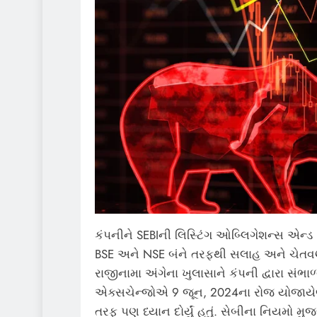
કંપનીને SEBIની લિસ્ટિંગ ઓબ્લિગેશન્સ એન્ડ
BSE અને NSE બંને તરફથી સલાહ અને ચેતવણી 
રાજીનામા અંગેના ખુલાસાને કંપની દ્વારા સં
એક્સચેન્જોએ 9 જૂન, 2024ના રોજ યોજાયેલા
તરફ પણ ધ્યાન દોર્યું હતું. સેબીના નિય