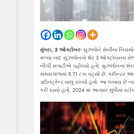
મુંબઇ, 3 ઓક્ટોબરઃ
સુઝલોને સેબીના નિયમ
મળ્યા બાદ સુઝલોનનો શેર 3 ઓક્ટોબરના રોજ N
નીચી સપાટીએ પહોંચ્યો હતો. સુઝલોનના શેરમાં
સમયગાળામાં 8.71 ટકા ઘટ્યો છે. કાઉન્ટર આજે
ડાઉનટ્રેન્ડ ચાલુ રાખ્યો હતો. આ લખાય છે ત્ય
કરી રહ્યો હતો. 2024 માં અત્યાર સુધીમાં સ્