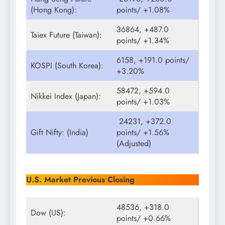
(Hong Kong):
points/ +1.08%
36864, +487.0
Taiex Future (Taiwan):
points/ +1.34%
6158, +191.0 points/
KOSPI (South Korea):
+3.20%
58472, +594.0
Nikkei Index (Japan):
points/ +1.03%
24231, +372.0
Gift Nifty: (India)
points/ +1.56%
(Adjusted)
U.S. Market Previous Closing
48536, +318.0
Dow (US):
points/ +0.66%