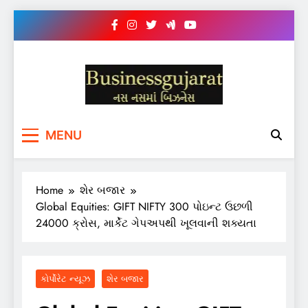
Skip
to
content
BUSINESS GUJARAT
નસ-નસ માં બિઝનેસ
MENU
Home
શેર બજાર
Global Equities: GIFT NIFTY 300 પોઇન્ટ ઉછળી
24000 ક્રોસ, માર્કેટ ગેપઅપથી ખૂલવાની શક્યતા
કોર્પોરેટ ન્યૂઝ
શેર બજાર