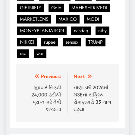
GIFTNIFTY
Gold
MAHESHTRIVEDI
MARKETLENS
MAXICO
MODI
MONEYPLANTATION
nasdaq
nifty
NIKKEI
rupee
sensex
TRUMP
usa
war
Post
Previous:
Next:
navigation
બુધવારે નિફ્ટી
નાણા વર્ષ 2026માં
24,000 ફરીથી
NSEના સક્રિય
પ્રાપ્ત કરે તેવી
રોકાણકારો 35 લાખ
શક્યતા
ઘટ્યા