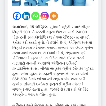
અમદાવાદ, 15 એપ્રિલઃ
બુધવારે વહેલી સવારે ગીફ્ટ
નિફ્ટી 300 પોઇન્ટથી વધુના ઉછાળા સાથે 24000
પોઇન્ટની સાયકોલોજિકલ તેમજ રેઝિસ્ટન્સ સપાટી
ક્રોસ કરી રહ્યો હતો. તે દર્શાવે છે કે, એપ્રિલ માસમાં
નિફ્ટી તમામ કરેક્શન પચાવી વારંવાર આ લેવલ ક્રોસ
કરવા મથી રહ્યો છે. તે દર્શાવે છે કે, તેજીવાળા ફરી
પોઝિશનમાં રહ્યા છે. અમેરિકા અને ઈરાન વચ્ચે
વાટાઘાટો થવાની આશાએ એશિયન ઇક્વિટી
ઇન્ડાઇસિસ સતત બીજા સત્રમાં ગ્રીન ઝોનમાં ખુલ્યા
હતા. મધ્ય પૂર્વમાં રાજદ્વારી સફળતાની આશા વચ્ચે
S&P 500 રેકોર્ડ ઊંચાઈની નજીક બંધ થયા પછી
યુએસ ઇક્વિટી ઇન્ડેક્સ ફ્યુચર્સ ગ્રીન ઝોનમાં
મજબૂત થઈ રહ્યા હતા, જ્યારે રોકાણકારો કોર્પોરેટ
કમાણીના આંકડા જોતા હતા.
બુલિયન અને મેટલ્સ સતત બીજા સત્રમાં વધારા