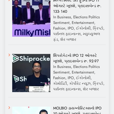
મિલ્કી મિસ્ટ ડેરી ફૂડનો IPO 11
ઓગસ્ટે ખૂલશે, પ્રાઇસબેન્ડ રૂ.
133- 140
In Business, Elections Politics
Sentiment, Entertainment,
Fashion, IPO, ઈકોનોમી, ક્રિપ્ટો,
પર્સનલ ફાઇનાન્સ, મ્યુચ્યુઅલ
ફંડ, શેર બજાર
શિપરોકેટનો IPO 12 ઓગસ્ટે
ખૂલશે, પ્રાઇસબેન્ડ રૂ. 92-97
In Business, Elections Politics
Sentiment, Entertainment,
Fashion, IPO, ઈકોનોમી,
કોમોડિટી, કોર્પોરેટ ન્યૂઝ, ક્રિપ્ટો,
પર્સનલ ફાઇનાન્સ, શેર બજાર
MOLBIO ડાયગ્નોસ્ટિક્સનો IPO
10 ઓગસ્ટે ખૂલશે, પ્રાઇસબેન્ડ