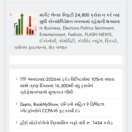
માર્કેટ લેન્સઃ નિફ્ટી 24,800 ક્રોસ ન કરે ત્યાં
સુધી કોન્સોલિડેશન તબક્કામાં રહેવાની શક્યતા
In Business, Elections Politics Sentiment,
Entertainment, Fashion, FLASH NEWS,
ઈકોનોમી, કોમોડિટી, કોર્પોરેટ ન્યૂઝ, ક્રિપ્ટો,
પર્સનલ ફાઇનાન્સ, શેર બજાર
TTF અમદાવાદ-2026માં ટ્રેડ વિઝિટર્સમાં 10%ના વધારા
સાથે ત્રણ દિવસમાં 16,500થી વધુ ટ્રાવેલ
પ્રોફેશનલ્સએ મુલાકાત લીધી
Zepto, BookMyShow, ઇન્ડિગો સહિત 9 ડિજિટલ
પ્લેટફોર્મ્સને CCPAએ ફટકાર્યો દંડ
હીરો મોટોકોર્પનો ત્રિમાસિક નફો વધી રૂ. 1454 કરોડ