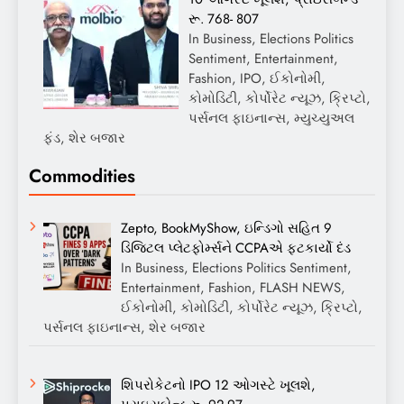
રૂ. 768- 807
In Business, Elections Politics
Sentiment, Entertainment,
Fashion, IPO, ઈકોનોમી,
કોમોડિટી, કોર્પોરેટ ન્યૂઝ, ક્રિપ્ટો,
પર્સનલ ફાઇનાન્સ, મ્યુચ્યુઅલ
ફંડ, શેર બજાર
Commodities
Zepto, BookMyShow, ઇન્ડિગો સહિત 9
ડિજિટલ પ્લેટફોર્મ્સને CCPAએ ફટકાર્યો દંડ
In Business, Elections Politics Sentiment,
Entertainment, Fashion, FLASH NEWS,
ઈકોનોમી, કોમોડિટી, કોર્પોરેટ ન્યૂઝ, ક્રિપ્ટો,
પર્સનલ ફાઇનાન્સ, શેર બજાર
શિપરોકેટનો IPO 12 ઓગસ્ટે ખૂલશે,