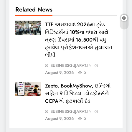
Related News
TTF અમદાવાદ-2026માં ટ્રેડ
વિઝિટર્સમાં 10%ના વધારા સાથે
ત્રણ દિવસમાં 16,500થી વધુ
ટ્રાવેલ પ્રોફેશનલ્સએ મુલાકાત
લીધી
BUSINESSGUJARAT.IN
August 9, 2026
0
Zepto, BookMyShow, ઇન્ડિગો
સહિત 9 ડિજિટલ પ્લેટફોર્મ્સને
CCPAએ ફટકાર્યો દંડ
BUSINESSGUJARAT.IN
August 9, 2026
0