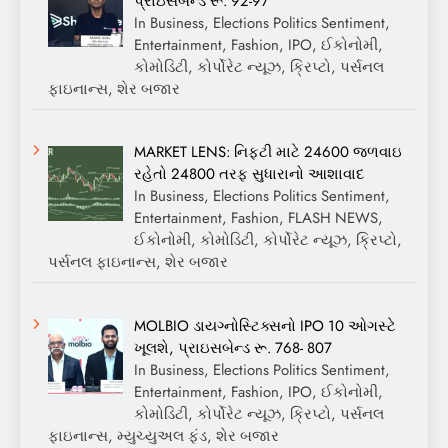
પ્રાઇસબેન્ડ રૂ. 92-97
In Business, Elections Politics Sentiment,
Entertainment, Fashion, IPO, ઈકોનોમી,
કોમોડિટી, કોર્પોરેટ ન્યૂઝ, ક્રિપ્ટો, પર્સનલ
ફાઇનાન્સ, શેર બજાર
MARKET LENS: નિફ્ટી માટે 24600 જળવાઇ
રહેતો 24800 તરફ સુધારાનો આશાવાદ
In Business, Elections Politics Sentiment,
Entertainment, Fashion, FLASH NEWS,
ઈકોનોમી, કોમોડિટી, કોર્પોરેટ ન્યૂઝ, ક્રિપ્ટો,
પર્સનલ ફાઇનાન્સ, શેર બજાર
MOLBIO ડાયગ્નોસ્ટિક્સનો IPO 10 ઓગસ્ટે
ખૂલશે, પ્રાઇસબેન્ડ રૂ. 768- 807
In Business, Elections Politics Sentiment,
Entertainment, Fashion, IPO, ઈકોનોમી,
કોમોડિટી, કોર્પોરેટ ન્યૂઝ, ક્રિપ્ટો, પર્સનલ
ફાઇનાન્સ, મ્યુચ્યુઅલ ફંડ, શેર બજાર