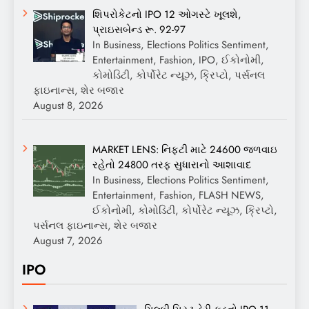
શિપરોકેટનો IPO 12 ઓગસ્ટે ખૂલશે,
પ્રાઇસબેન્ડ રૂ. 92-97
In Business, Elections Politics Sentiment,
Entertainment, Fashion, IPO, ઈકોનોમી,
કોમોડિટી, કોર્પોરેટ ન્યૂઝ, ક્રિપ્ટો, પર્સનલ
ફાઇનાન્સ, શેર બજાર
August 8, 2026
MARKET LENS: નિફ્ટી માટે 24600 જળવાઇ
રહેતો 24800 તરફ સુધારાનો આશાવાદ
In Business, Elections Politics Sentiment,
Entertainment, Fashion, FLASH NEWS,
ઈકોનોમી, કોમોડિટી, કોર્પોરેટ ન્યૂઝ, ક્રિપ્ટો,
પર્સનલ ફાઇનાન્સ, શેર બજાર
August 7, 2026
IPO