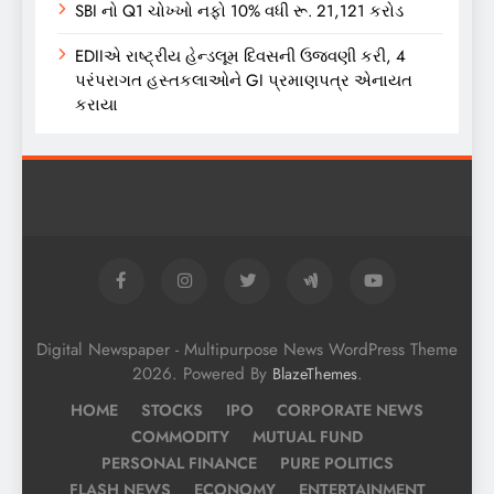
SBI નો Q1 ચોખ્ખો નફો 10% વધી રૂ. 21,121 કરોડ
EDIIએ રાષ્ટ્રીય હેન્ડલૂમ દિવસની ઉજવણી કરી, 4
પરંપરાગત હસ્તકલાઓને GI પ્રમાણપત્ર એનાયત
કરાયા
Digital Newspaper - Multipurpose News WordPress Theme
2026. Powered By
.
BlazeThemes
HOME
STOCKS
IPO
CORPORATE NEWS
COMMODITY
MUTUAL FUND
PERSONAL FINANCE
PURE POLITICS
FLASH NEWS
ECONOMY
ENTERTAINMENT