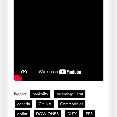
Tagged:
banknifty
businessgujarat
canada
CHINA
Commodities
dollar
DOWJONES
DUTY
EPS