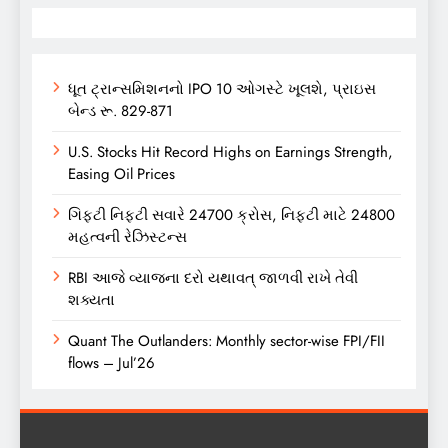
ધૂત ટ્રાન્સમિશનનો IPO 10 ઓગસ્ટે ખૂલશે, પ્રાઇસ
બેન્ડ રૂ. 829-871
U.S. Stocks Hit Record Highs on Earnings Strength,
Easing Oil Prices
ગિફ્ટી નિફ્ટી સવારે 24700 ક્રોસ, નિફ્ટી માટે 24800
મહત્વની રેઝિસ્ટન્સ
RBI આજે વ્યાજના દરો યથાવત્ જાળવી રાખે તેવી
શક્યતા
Quant The Outlanders: Monthly sector-wise FPI/FII
flows – Jul’26