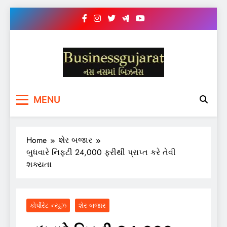
Skip
to
content
BUSINESS GUJARAT
નસ-નસ માં બિઝનેસ
MENU
Home
શેર બજાર
બુધવારે નિફ્ટી 24,000 ફરીથી પ્રાપ્ત કરે તેવી
શક્યતા
કોર્પોરેટ ન્યૂઝ
શેર બજાર