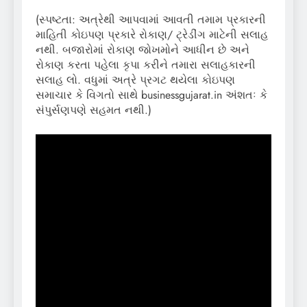
(સ્પષ્ટતા: અત્રેથી આપવામાં આવતી તમામ પ્રકારની
માહિતી કોઇપણ પ્રકારે રોકાણ/ ટ્રેડીંગ માટેની સલાહ
નથી. બજારોમાં રોકાણ જોખમોને આધીન છે અને
રોકાણ કરતા પહેલા કૃપા કરીને તમારા સલાહકારની
સલાહ લો. વધુમાં અત્રે પ્રગટ થયેલા કોઇપણ
સમાચાર કે વિગતો સાથે businessgujarat.in અંશતઃ કે
સંપુર્સણપણે સહમત નથી.)