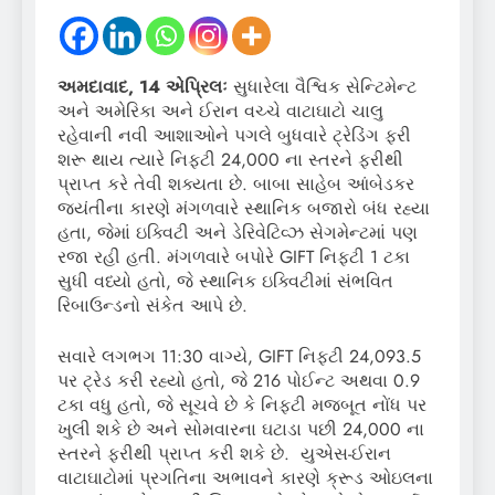
અમદાવાદ, 14 એપ્રિલઃ
સુધારેલા વૈશ્વિક સેન્ટિમેન્ટ
અને અમેરિકા અને ઈરાન વચ્ચે વાટાઘાટો ચાલુ
રહેવાની નવી આશાઓને પગલે બુધવારે ટ્રેડિંગ ફરી
શરૂ થાય ત્યારે નિફ્ટી 24,000 ના સ્તરને ફરીથી
પ્રાપ્ત કરે તેવી શક્યતા છે. બાબા સાહેબ આંબેડકર
જયંતીના કારણે મંગળવારે સ્થાનિક બજારો બંધ રહ્યા
હતા, જેમાં ઇક્વિટી અને ડેરિવેટિવ્ઝ સેગમેન્ટમાં પણ
રજા રહી હતી. મંગળવારે બપોરે GIFT નિફ્ટી 1 ટકા
સુધી વધ્યો હતો, જે સ્થાનિક ઇક્વિટીમાં સંભવિત
રિબાઉન્ડનો સંકેત આપે છે.
સવારે લગભગ 11:30 વાગ્યે, GIFT નિફ્ટી 24,093.5
પર ટ્રેડ કરી રહ્યો હતો, જે 216 પોઈન્ટ અથવા 0.9
ટકા વધુ હતો, જે સૂચવે છે કે નિફ્ટી મજબૂત નોંધ પર
ખુલી શકે છે અને સોમવારના ઘટાડા પછી 24,000 ના
સ્તરને ફરીથી પ્રાપ્ત કરી શકે છે. યુએસ-ઈરાન
વાટાઘાટોમાં પ્રગતિના અભાવને કારણે ક્રૂડ ઓઇલના