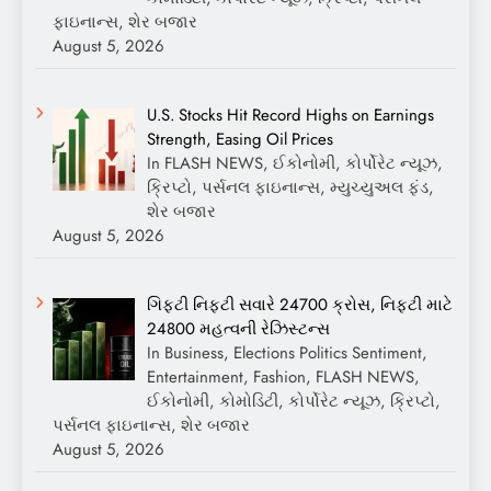
ફાઇનાન્સ, શેર બજાર
August 5, 2026
U.S. Stocks Hit Record Highs on Earnings
Strength, Easing Oil Prices
In FLASH NEWS, ઈકોનોમી, કોર્પોરેટ ન્યૂઝ,
ક્રિપ્ટો, પર્સનલ ફાઇનાન્સ, મ્યુચ્યુઅલ ફંડ,
શેર બજાર
August 5, 2026
ગિફ્ટી નિફ્ટી સવારે 24700 ક્રોસ, નિફ્ટી માટે
24800 મહત્વની રેઝિસ્ટન્સ
In Business, Elections Politics Sentiment,
Entertainment, Fashion, FLASH NEWS,
ઈકોનોમી, કોમોડિટી, કોર્પોરેટ ન્યૂઝ, ક્રિપ્ટો,
પર્સનલ ફાઇનાન્સ, શેર બજાર
August 5, 2026