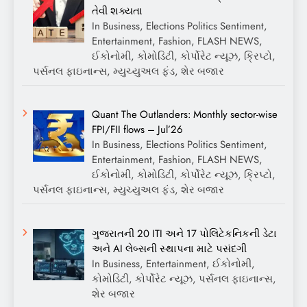
તેવી શક્યતા
In Business, Elections Politics Sentiment,
Entertainment, Fashion, FLASH NEWS,
ઈકોનોમી, કોમોડિટી, કોર્પોરેટ ન્યૂઝ, ક્રિપ્ટો,
પર્સનલ ફાઇનાન્સ, મ્યુચ્યુઅલ ફંડ, શેર બજાર
Quant The Outlanders: Monthly sector-wise
FPI/FII flows – Jul’26
In Business, Elections Politics Sentiment,
Entertainment, Fashion, FLASH NEWS,
ઈકોનોમી, કોમોડિટી, કોર્પોરેટ ન્યૂઝ, ક્રિપ્ટો,
પર્સનલ ફાઇનાન્સ, મ્યુચ્યુઅલ ફંડ, શેર બજાર
ગુજરાતની 20 ITI અને 17 પોલિટેકનિકની ડેટા
અને AI લેબ્સની સ્થાપના માટે પસંદગી
In Business, Entertainment, ઈકોનોમી,
કોમોડિટી, કોર્પોરેટ ન્યૂઝ, પર્સનલ ફાઇનાન્સ,
શેર બજાર