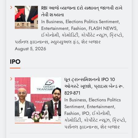
RBI આજે વ્યાજના દરો યથાવત્ જાળવી રાખે
તેવી શક્યતા
In Business, Elections Politics Sentiment,
Entertainment, Fashion, FLASH NEWS,
ઈકોનોમી, કોમોડિટી, કોર્પોરેટ ન્યૂઝ, ક્રિપ્ટો,
પર્સનલ ફાઇનાન્સ, મ્યુચ્યુઅલ ફંડ, શેર બજાર
August 5, 2026
IPO
ધૂત ટ્રાન્સમિશનનો IPO 10
ઓગસ્ટે ખૂલશે, પ્રાઇસ બેન્ડ રૂ.
829-871
In Business, Elections Politics
Sentiment, Entertainment,
Fashion, IPO, ઈકોનોમી,
કોમોડિટી, કોર્પોરેટ ન્યૂઝ, ક્રિપ્ટો,
પર્સનલ ફાઇનાન્સ, શેર બજાર