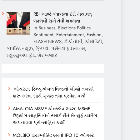
RBI આજે વ્યાજના દરો યથાવત્
જાળવી રાખે તેવી શક્યતા
In Business, Elections Politics
Sentiment, Entertainment, Fashion,
FLASH NEWS, ઈકોનોમી, કોમોડિટી,
કોર્પોરેટ ન્યૂઝ, ક્રિપ્ટો, પર્સનલ ફાઇનાન્સ,
મ્યુચ્યુઅલ ફંડ, શેર બજાર
ઓયસ્ટર રિન્યુએબલ વિન્ડનો બીજો તબક્કો
શરૂ કરવા સાથે ગુજરાતમાં પ્રવેશ કર્યો
AMA- OIA MSME કોન્ક્લેવ ૨૦૨૬ MSME
ઉદ્યોગ સાહસિકોને સ્માર્ટ રીતે મેન્યુફેક્ચરિંગ
અપનાવવા પ્રોત્સાહિત કર્યા
MOLBIO ડાયગ્નોસ્ટિક્સનો IPO 10 ઓગસ્ટે