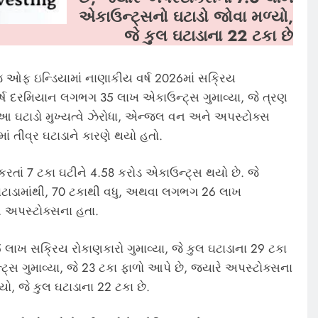
એકાઉન્ટ્સનો ઘટાડો જોવા મળ્યો,
જે કુલ ઘટાડાના 22 ટકા છે
ઓફ ઇન્ડિયામાં નાણાકીય વર્ષ 2026માં સક્રિય
ાં વર્ષ દરમિયાન લગભગ 35 લાખ એકાઉન્ટ્સ ગુમાવ્યા, જે ત્રણ
ે છે. આ ઘટાડો મુખ્યત્વે ઝેરોધા, એન્જલ વન અને અપસ્ટોક્સ
માં તીવ્ર ઘટાડાને કારણે થયો હતો.
રતાં 7 ટકા ઘટીને 4.58 કરોડ એકાઉન્ટ્સ થયો છે. જે
 ઘટાડામાંથી, 70 ટકાથી વધુ, અથવા લગભગ 26 લાખ
 અપસ્ટોક્સના હતા.
 લાખ સક્રિય રોકાણકારો ગુમાવ્યા, જે કુલ ઘટાડાના 29 ટકા
સ ગુમાવ્યા, જે 23 ટકા ફાળો આપે છે, જ્યારે અપસ્ટોક્સના
યો, જે કુલ ઘટાડાના 22 ટકા છે.