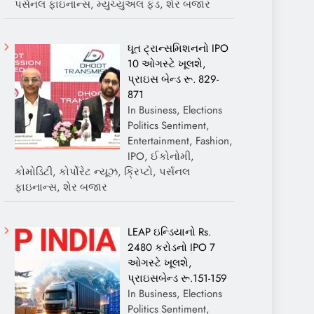
પર્સનલ ફાઇનાન્સ, મ્યુચ્યુઅલ ફંડ, શેર બજાર
ધૂત ટ્રાન્સમિશનનો IPO
10 ઓગસ્ટે ખૂલશે,
પ્રાઇસ બેન્ડ રૂ. 829-
871
In Business, Elections
Politics Sentiment,
Entertainment, Fashion,
IPO, ઈકોનોમી,
કોમોડિટી, કોર્પોરેટ ન્યૂઝ, ક્રિપ્ટો, પર્સનલ
ફાઇનાન્સ, શેર બજાર
LEAP ઇન્ડિયાનો Rs.
2480 કરોડનો IPO 7
ઓગસ્ટે ખૂલશે,
પ્રાઇસબેન્ડ રૂ.151-159
In Business, Elections
Politics Sentiment,