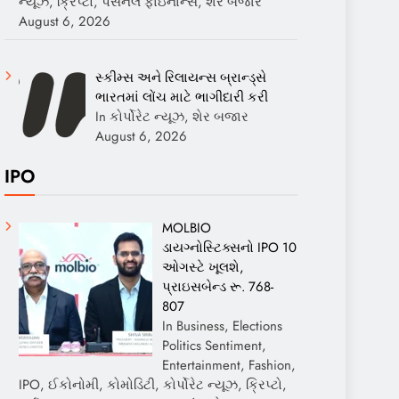
ન્યૂઝ, ક્રિપ્ટો, પર્સનલ ફાઇનાન્સ, શેર બજાર
August 6, 2026
સ્કીમ્સ અને રિલાયન્સ બ્રાન્ડ્સે
ભારતમાં લોંચ માટે ભાગીદારી કરી
In કોર્પોરેટ ન્યૂઝ, શેર બજાર
August 6, 2026
IPO
MOLBIO
ડાયગ્નોસ્ટિક્સનો IPO 10
ઓગસ્ટે ખૂલશે,
પ્રાઇસબેન્ડ રૂ. 768-
807
In Business, Elections
Politics Sentiment,
Entertainment, Fashion,
IPO, ઈકોનોમી, કોમોડિટી, કોર્પોરેટ ન્યૂઝ, ક્રિપ્ટો,