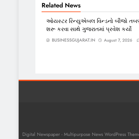
Related News
ઓયસ્ટર રિન્યુએબલ વિન્ડનો બીજો તબક્
શરૂ કરવા સાથે ગુજરાતમાં પ્રવેશ કર્યો
BUSINESSGUJARAT.IN
August 7, 2026
Digital Newspaper - Multipurpose News WordPress The