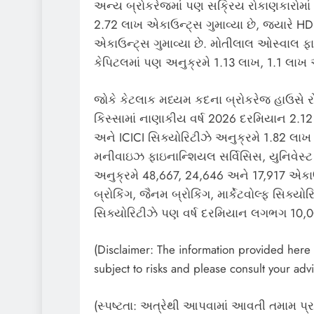
અન્ય બ્રોકરેજમાં પણ સક્રિય રોકાણકારોમાં ઘ
2.72 લાખ એકાઉન્ટ્સ ગુમાવ્યા છે, જ્યારે 
એકાઉન્ટ્સ ગુમાવ્યા છે. મોતીલાલ ઓસ્વાલ ફ
કેપિટલમાં પણ અનુક્રમે 1.13 લાખ, 1.1 લાખ અ
જોકે કેટલાક મધ્યમ કદના બ્રોકરેજ હાઉસે રોક
કિસ્સામાં નાણાકીય વર્ષ 2026 દરમિયાન 2.1
અને ICICI સિક્યોરિટીઝે અનુક્રમે 1.82 લાખ 
મનીવાઇઝ ફાઇનાન્શિયલ સર્વિસિસ, યુનિવેસ્ટ સ
અનુક્રમે 48,667, 24,646 અને 17,917 એકાઉ
બ્રોકિંગ, જૈનમ બ્રોકિંગ, માર્કેટવોલ્ફ સ
સિક્યોરિટીઝે પણ વર્ષ દરમિયાન લગભગ 10,00
(Disclaimer: The information provided here i
subject to risks and please consult your advi
(સ્પષ્ટતા: અત્રેથી આપવામાં આવતી તમામ પ્ર