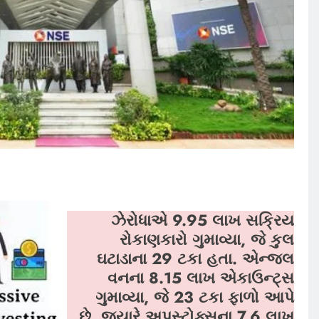
ઝેરોધાએ 9.95 લાખ સક્રિય
રોકાણકારો ગુમાવ્યા
, જે કુલ
ઘટાડાના 29 ટકા હતા. એન્જલ
વનના 8.15 લાખ એકાઉન્ટ્સ
ગુમાવ્યા, જે 23 ટકા ફાળો આપે
છે, જ્યારે અપસ્ટોક્સના 7.6 લાખ