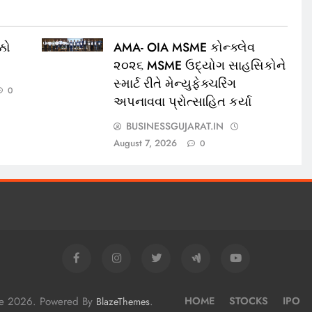
કો
AMA- OIA MSME કોન્ક્લેવ
૨૦૨૬ MSME ઉદ્યોગ સાહસિકોને
સ્માર્ટ રીતે મેન્યુફેક્ચરિંગ
0
અપનાવવા પ્રોત્સાહિત કર્યા
BUSINESSGUJARAT.IN
August 7, 2026
0
me 2026. Powered By
.
HOME
STOCKS
IPO
BlazeThemes