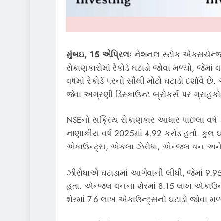
મુંબઇ, 15 એપ્રિલઃ
નેશનલ સ્ટોક એક્સચેન્જ 
રોકાણકારોમાં રેકોર્ડ ઘટાડો જોવા મળ્યો, જેમ
વર્ષમાં રેકોર્ડ પરનો સૌથી મોટો ઘટાડો દર્શાવ
જેવા અગ્રણી ડિસ્કાઉન્ટ બ્રોકર્સ પર ગ્રાહકો
NSEનો સક્રિય રોકાણકાર આધાર પાછલા વર્ષ ક
નાણાકીય વર્ષ 2025માં 4.92 કરોડ હતો. કુલ
એકાઉન્ટ્સ, એકલા ઝેરોધા, એન્જલ વન અને
ઝીરોધાએ ઘટાડામાં આગેવાની લીધી, જેમાં 9.95
હતા. એન્જલ વનના શેરમાં 8.15 લાખ એકાઉન્ટ્
શેરમાં 7.6 લાખ એકાઉન્ટ્સનો ઘટાડો જોવા મળ્