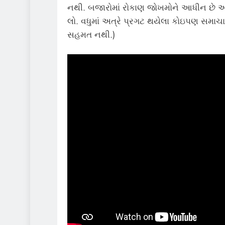
નથી. બજારોમાં રોકાણ જોખમોને આધીન છે અન
લો. વધુમાં અત્રે પ્રગટ થયેલા કોઇપણ સમાચાર
સહમત નથી.)