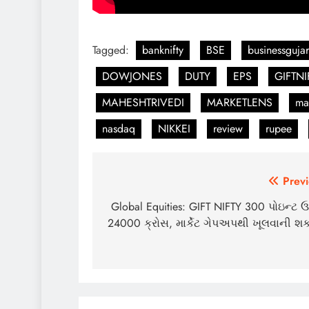
Tagged:
banknifty
BSE
businessgujar
DOWJONES
DUTY
EPS
GIFTNI
MAHESHTRIVEDI
MARKETLENS
ma
nasdaq
NIKKEI
review
rupee
Post
Previ
navigation
Global Equities: GIFT NIFTY 300 પોઇન્ટ 
24000 ક્રોસ, માર્કેટ ગેપઅપથી ખૂલવાની શક