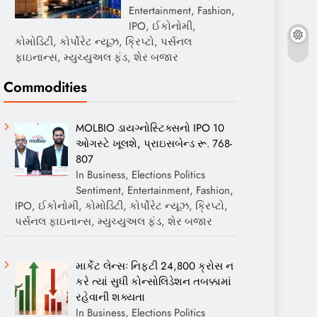
Entertainment, Fashion,
IPO, ઈકોનોમી,
કોમોડિટી, કોર્પોરેટ ન્યૂઝ, ક્રિપ્ટો, પર્સનલ
ફાઇનાન્સ, મ્યુચ્યુઅલ ફંડ, શેર બજાર
Commodities
MOLBIO ડાયગ્નોસ્ટિક્સનો IPO 10
ઓગસ્ટે ખૂલશે, પ્રાઇસબેન્ડ રૂ. 768-
807
In Business, Elections Politics
Sentiment, Entertainment, Fashion,
IPO, ઈકોનોમી, કોમોડિટી, કોર્પોરેટ ન્યૂઝ, ક્રિપ્ટો,
પર્સનલ ફાઇનાન્સ, મ્યુચ્યુઅલ ફંડ, શેર બજાર
માર્કેટ લેન્સઃ નિફ્ટી 24,800 ક્રોસ ન
કરે ત્યાં સુધી કોન્સોલિડેશન તબક્કામાં
રહેવાની શક્યતા
In Business, Elections Politics