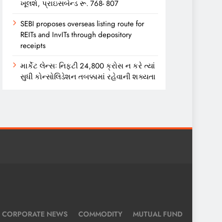
ખૂલશે, પ્રાઇસબેન્ડ રૂ. 768- 807
SEBI proposes overseas listing route for
REITs and InvITs through depository
receipts
માર્કેટ લેન્સઃ નિફ્ટી 24,800 ક્રોસ ન કરે ત્યાં
સુધી કોન્સોલિડેશન તબક્કામાં રહેવાની શક્યતા
CORPORATE NEWS
COMMODITY
MUTUAL FUND