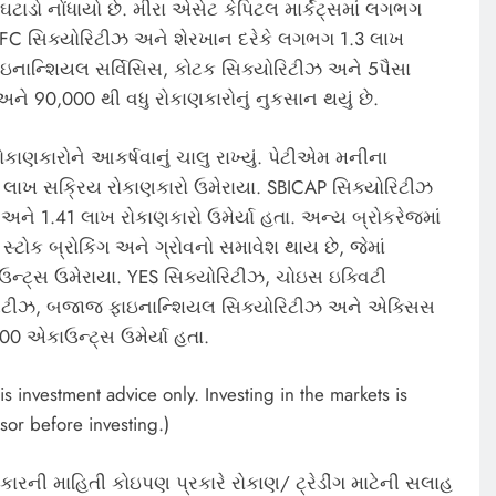
ટાડો નોંધાયો છે. મીરા એસેટ કેપિટલ માર્કેટ્સમાં લગભગ
HDFC સિક્યોરિટીઝ અને શેરખાન દરેકે લગભગ 1.3 લાખ
ાઇનાન્શિયલ સર્વિસિસ, કોટક સિક્યોરિટીઝ અને 5પૈસા
ને 90,000 થી વધુ રોકાણકારોનું નુકસાન થયું છે.
ાણકારોને આકર્ષવાનું ચાલુ રાખ્યું. પેટીએમ મનીના
2 લાખ સક્રિય રોકાણકારો ઉમેરાયા. SBICAP સિક્યોરિટીઝ
અને 1.41 લાખ રોકાણકારો ઉમેર્યા હતા. અન્ય બ્રોકરેજમાં
્ટોક બ્રોકિંગ અને ગ્રોવનો સમાવેશ થાય છે, જેમાં
ન્ટ્સ ઉમેરાયા. YES સિક્યોરિટીઝ, ચોઇસ ઇક્વિટી
િક્યોરિટીઝ, બજાજ ફાઇનાન્શિયલ સિક્યોરિટીઝ અને એક્સિસ
0 એકાઉન્ટ્સ ઉમેર્યા હતા.
s investment advice only. Investing in the markets is
sor before investing.)
કારની માહિતી કોઇપણ પ્રકારે રોકાણ/ ટ્રેડીંગ માટેની સલાહ