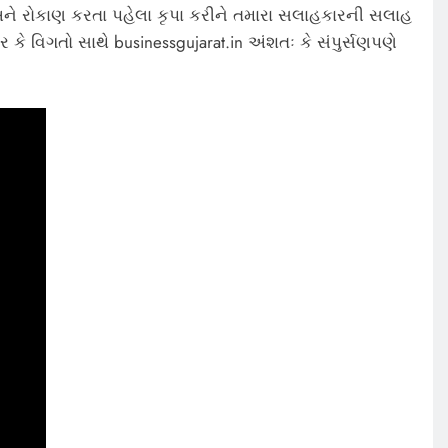
ે રોકાણ કરતા પહેલા કૃપા કરીને તમારા સલાહકારની સલાહ
 કે વિગતો સાથે businessgujarat.in અંશતઃ કે સંપુર્સણપણે