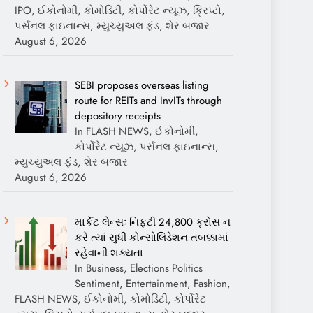
IPO, ઈકોનોમી, કોમોડિટી, કોર્પોરેટ ન્યૂઝ, ક્રિપ્ટો,
પર્સનલ ફાઇનાન્સ, મ્યુચ્યુઅલ ફંડ, શેર બજાર
August 6, 2026
SEBI proposes overseas listing
route for REITs and InvITs through
depository receipts
In FLASH NEWS, ઈકોનોમી,
કોર્પોરેટ ન્યૂઝ, પર્સનલ ફાઇનાન્સ,
મ્યુચ્યુઅલ ફંડ, શેર બજાર
August 6, 2026
માર્કેટ લેન્સઃ નિફ્ટી 24,800 ક્રોસ ન
કરે ત્યાં સુધી કોન્સોલિડેશન તબક્કામાં
રહેવાની શક્યતા
In Business, Elections Politics
Sentiment, Entertainment, Fashion,
FLASH NEWS, ઈકોનોમી, કોમોડિટી, કોર્પોરેટ