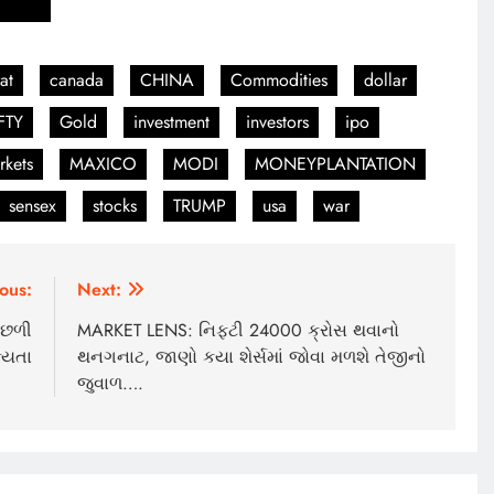
at
canada
CHINA
Commodities
dollar
FTY
Gold
investment
investors
ipo
rkets
MAXICO
MODI
MONEYPLANTATION
sensex
stocks
TRUMP
usa
war
ous:
Next:
ઉછળી
MARKET LENS: નિફ્ટી 24000 ક્રોસ થવાનો
્યતા
થનગનાટ, જાણો કયા શેર્સમાં જોવા મળશે તેજીનો
જુવાળ….