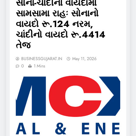
સોના-ચાંદીના વાયદામાં
સામસામા રાહઃ સોનાનો
વાયદો રૂ.124 નરમ,
ચાંદીનો વાયદો રૂ.4414
તેજ
BUSINESSGUJARAT.IN
May 11, 2026
0
1 Mins