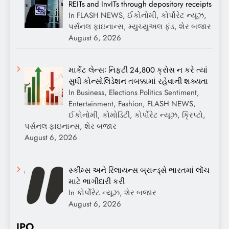
REITs and InvITs through depository receipts
In FLASH NEWS, ઈકોનોમી, કોર્પોરેટ ન્યૂઝ,
પર્સનલ ફાઇનાન્સ, મ્યુચ્યુઅલ ફંડ, શેર બજાર
August 6, 2026
માર્કેટ લેન્સઃ નિફ્ટી 24,800 ક્રોસ ન કરે ત્યાં
સુધી કોન્સોલિડેશન તબક્કામાં રહેવાની શક્યતા
In Business, Elections Politics Sentiment,
Entertainment, Fashion, FLASH NEWS,
ઈકોનોમી, કોમોડિટી, કોર્પોરેટ ન્યૂઝ, ક્રિપ્ટો,
પર્સનલ ફાઇનાન્સ, શેર બજાર
August 6, 2026
સ્કીમ્સ અને રિલાયન્સ બ્રાન્ડ્સે ભારતમાં લોંચ
માટે ભાગીદારી કરી
In કોર્પોરેટ ન્યૂઝ, શેર બજાર
August 6, 2026
IPO