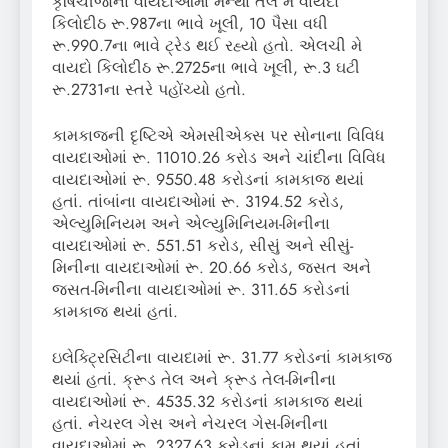
કૃષિચીજોના વાયદાઓમાં મેન્થા તેલ મે વાયદો
કિલોદીઠ રૂ.987ના ભાવે ખૂલી, 10 પૈસા વધી
રૂ.990.7ના ભાવે ટ્રેડ થઈ રહ્યો હતો. એલચી મે
વાયદો કિલોદીઠ રૂ.2725ના ભાવે ખૂલી, રૂ.3 ઘટી
રૂ.2731ના સ્તરે પહોંચ્યો હતો.
કામકાજની દૃષ્ટિએ એમસીએક્સ પર સોનાના વિવિધ
વાયદાઓમાં રૂ. 11010.26 કરોડ અને ચાંદીના વિવિધ
વાયદાઓમાં રૂ. 9550.48 કરોડનાં કામકાજ થયાં
હતાં. તાંબાંના વાયદાઓમાં રૂ. 3194.52 કરોડ,
એલ્યુમિનિયમ અને એલ્યુમિનિયમ-મિનીના
વાયદાઓમાં રૂ. 551.51 કરોડ, સીસું અને સીસું-
મિનીના વાયદાઓમાં રૂ. 20.66 કરોડ, જસત અને
જસત-મિનીના વાયદાઓમાં રૂ. 311.65 કરોડનાં
કામકાજ થયાં હતાં.
ઇલેક્ટ્રિસિટીના વાયદામાં રૂ. 31.77 કરોડનાં કામકાજ
થયાં હતાં. ક્રૂડ તેલ અને ક્રૂડ તેલ-મિનીના
વાયદાઓમાં રૂ. 4535.32 કરોડનાં કામકાજ થયાં
હતાં. નેચરલ ગેસ અને નેચરલ ગેસ-મિનીના
વાયદાઓમાં રૂ. 2327.63 કરોડનાં કામ થયાં હતાં.