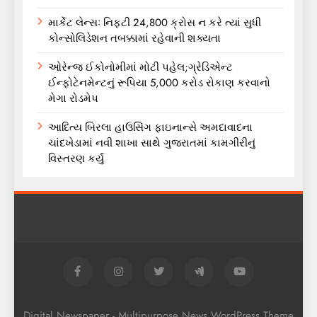
માર્કેટ લેન્સઃ નિફ્ટી 24,800 ક્રોસ ન કરે ત્યાં સુધી
કોન્સોલિડેશન તબક્કામાં રહેવાની શક્યતા
ઓરેન્જ ઈકોનોમીમાં મોટી પહેલ;ગ્રેડિએન્ટ
ઈન્ફોટેનમેન્ટનું રૂપિયા 5,000 કરોડ રોકાણ કરવાનો
મેગા રોડમેપ
આદિત્ય બિરલા હાઉસિંગ ફાઇનાન્સે અમદાવાદના
ચાંદખેડામાં નવી શાખા સાથે ગુજરાતમાં કામગીરીનું
વિસ્તરણ કર્યું
Digital Newspaper - Multipurpose News WordPress Theme