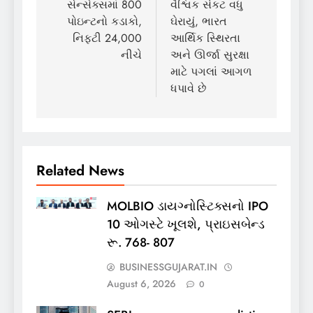
navigation
સેન્સેક્સમાં 800
વૈશ્વિક સંકટ વધુ
પોઇન્ટનો કડાકો,
ઘેરાયું, ભારત
નિફ્ટી 24,000
આર્થિક સ્થિરતા
નીચે
અને ઊર્જા સુરક્ષા
માટે પગલાં આગળ
ધપાવે છે
Related News
MOLBIO ડાયગ્નોસ્ટિક્સનો IPO
10 ઓગસ્ટે ખૂલશે, પ્રાઇસબેન્ડ
રૂ. 768- 807
BUSINESSGUJARAT.IN
August 6, 2026
0