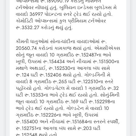
ઓપ્શન્સમાં રૂ.189090.19 કરોડનું નોશનલ
ટર્નઓવર નોંધાયું હતું. બુલિયન ઇન્ડેક્સ બુલડેક્સ મે
વાયદો 36997 પોઇન્ટના સ્તરે ટ્રેડ થઈ રહ્યો હતો.
કોમોડિટી ઓપ્શન્સમાં કુલ પ્રીમિયમ ટર્નઓવર
રૂ.3532.27 કરોડનું થયું હતું.
કીમતી ધાતુઓમાં સોના-ચાંદીના વાયદાઓમાં રૂ.
20560.74 કરોડનાં કામકાજ થયાં હતાં. એમસીએક્સ
સોનું જૂન વાયદો 10 ગ્રામદીઠ રૂ.152487ના ભાવે
ખૂલી, ઉપરમાં રૂ.154434 અને નીચામાં રૂ.151500ના
મથાળે અથડાઈ, રૂ.152530ના આગલા બંધ સામે
રૂ.124 ઘટી રૂ.152406 થયો હતો. ગોલ્ડ-ગિની મે
વાયદો 8 ગ્રામદીઠ રૂ.265 ઘટી રૂ.122510ના સ્તરે
પહોંચ્યો હતો. ગોલ્ડ-પેટલ મે વાયદો 1 ગ્રામદીઠ રૂ.32
ઘટી રૂ.15353ના ભાવે ટ્રેડ થઈ રહ્યો હતો. સોનું-મિની
જૂન વાયદો 10 ગ્રામદીઠ રૂ.169 ઘટી રૂ.152298ના
ભાવે ટ્રેડ થઈ રહ્યો હતો. ગોલ્ડ-ટેન મે વાયદો 10
ગ્રામદીઠ રૂ.152226ના ભાવે ખૂલી, ઉપરમાં
રૂ.155400 અને નીચામાં રૂ.151684ના સ્તરને સ્પર્શી,
રૂ.152751ના આગલા બંધ સામે રૂ.203 ઘટી
રૂ.152548 થયો હતો.