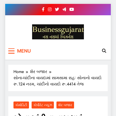
Skip
to
content
BUSINESS GUJARAT
નસ-નસ માં બિઝનેસ
MENU
Home
શેર બજાર
સોના-ચાંદીના વાયદામાં સામસામા રાહઃ સોનાનો વાયદો
રૂ.124 નરમ, ચાંદીનો વાયદો રૂ.4414 તેજ
કોમોડિટી
કોર્પોરેટ ન્યૂઝ
શેર બજાર