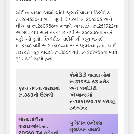
ચાંદીના વાયદાઓમાં ચાંદી જુલાઈ વાયદો કિલોદીઠ
રૂ.264535ના ભાવે ખૂલી, ઉપરમાં રૂ.266355 અને
નીચામાં રૂ.260986ના મથાળે અથડાઈ, રૂ.261922ના
આગલા બંધ સામે રૂ.4414 વધી રૂ.266336ના સ્તરે
પહોંચ્યો હતો. કિલોદીઠ ચાંદી-મિની જૂન વાયદો
રૂ.3746 વધી રૂ.268014ના સ્તરે પહોંચ્યો હતો. ચાંદી-
માઇક્રો જૂન વાયદો રૂ.3664 વધી રૂ.267956ના ભાવે
ટ્રેડ થઈ રહ્યો હતો.
કોમોડિટી વાયદાઓમાં
રૂ.
31954.63
કરોડ
ક્રૂડ તેલના વાયદામાં
અને કોમોડિટી
રૂ.360નો ઉછાળો
ઓપ્શન્સમાં
રૂ.
189090.19
કરોડનું
ટર્નઓવર
સોના-ચાંદીના
બુલિયન ઇન્ડેક્સ
વાયદાઓમાં રૂ.
બુલડેક્સ
વાયદો
20560.74
કરોડનાં