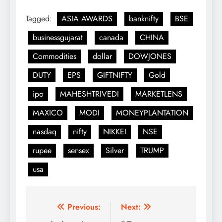
Tagged:
ASIA AWARDS
banknifty
BSE
businessgujarat
canada
CHINA
Commodities
dollar
DOWJONES
DUTY
EPS
GIFTNIFTY
Gold
ipo
MAHESHTRIVEDI
MARKETLENS
MAXICO
MODI
MONEYPLANTATION
nasdaq
nifty
NIKKEI
NSE
rupee
sensex
Silver
TRUMP
usa
Post
Previous:
Next: