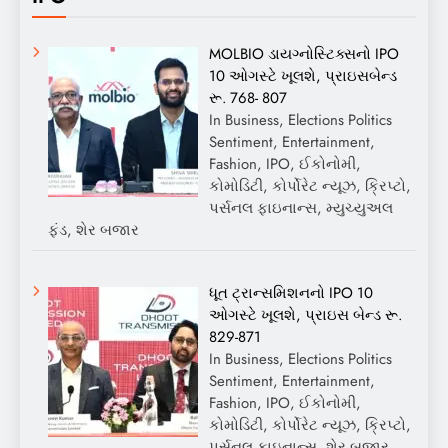
MOLBIO ડાયગ્નોસ્ટિક્સનો IPO
10 ઓગસ્ટે ખૂલશે, પ્રાઇસબેન્ડ
રૂ. 768- 807
In Business, Elections Politics
Sentiment, Entertainment,
Fashion, IPO, ઈકોનોમી,
કોમોડિટી, કોર્પોરેટ ન્યૂઝ, ક્રિપ્ટો,
પર્સનલ ફાઇનાન્સ, મ્યુચ્યુઅલ
ફંડ, શેર બજાર
ધૂત ટ્રાન્સમિશનનો IPO 10
ઓગસ્ટે ખૂલશે, પ્રાઇસ બેન્ડ રૂ.
829-871
In Business, Elections Politics
Sentiment, Entertainment,
Fashion, IPO, ઈકોનોમી,
કોમોડિટી, કોર્પોરેટ ન્યૂઝ, ક્રિપ્ટો,
પર્સનલ ફાઇનાન્સ, શેર બજાર