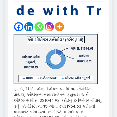
મુંબઈ, 11 મેઃ એમસીએક્સ પર વિવિધ કોમોડિટી
વાયદા, ઓપ્શન્સ તથા ઇન્ડેક્સ ફ્યુચર્સ અને
ઓપ્શન્સમાં રૂ.221044.93 કરોડનું ટર્નઓવર નોંધાયું
હતું. કોમોડિટી વાયદાઓમાં રૂ.31954.63 કરોડનાં
કામકાજ થયાં હતાં. કોમોડિટી વાયદા પરના