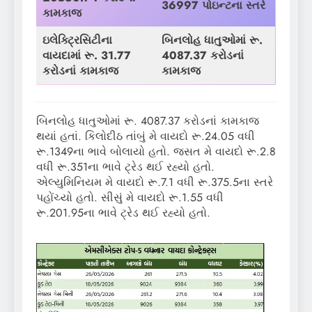
36997
પોઇન્ટના સ્તરે
કામકાજ
ઇલેક્ટ્રિસિટીના
બિનલોહ ધાતુઓમાં રૂ.
વાયદામાં રૂ. 31.77
4087.37 કરોડનાં
કરોડનાં કામકાજ
કામકાજ
બિનલોહ ધાતુઓમાં રૂ. 4087.37 કરોડનાં કામકાજ
થયાં હતાં. કિલોદીઠ તાંબું મે વાયદો રૂ.24.05 વધી
રૂ.1349ના ભાવે બોલાયો હતો. જસત મે વાયદો રૂ.2.8
વધી રૂ.351ના ભાવે ટ્રેડ થઈ રહ્યો હતો.
એલ્યુમિનિયમ મે વાયદો રૂ.7.1 વધી રૂ.375.5ના સ્તરે
પહોંચ્યો હતો. સીસું મે વાયદો રૂ.1.55 વધી
રૂ.201.95ના ભાવે ટ્રેડ થઈ રહ્યો હતો.