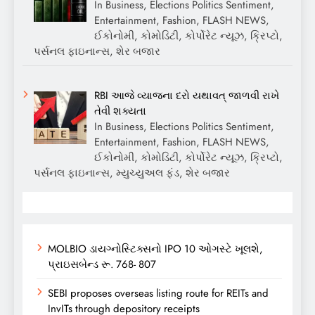
In Business, Elections Politics Sentiment,
Entertainment, Fashion, FLASH NEWS,
ઈકોનોમી, કોમોડિટી, કોર્પોરેટ ન્યૂઝ, ક્રિપ્ટો,
પર્સનલ ફાઇનાન્સ, શેર બજાર
RBI આજે વ્યાજના દરો યથાવત્ જાળવી રાખે
તેવી શક્યતા
In Business, Elections Politics Sentiment,
Entertainment, Fashion, FLASH NEWS,
ઈકોનોમી, કોમોડિટી, કોર્પોરેટ ન્યૂઝ, ક્રિપ્ટો,
પર્સનલ ફાઇનાન્સ, મ્યુચ્યુઅલ ફંડ, શેર બજાર
MOLBIO ડાયગ્નોસ્ટિક્સનો IPO 10 ઓગસ્ટે ખૂલશે,
પ્રાઇસબેન્ડ રૂ. 768- 807
SEBI proposes overseas listing route for REITs and
InvITs through depository receipts