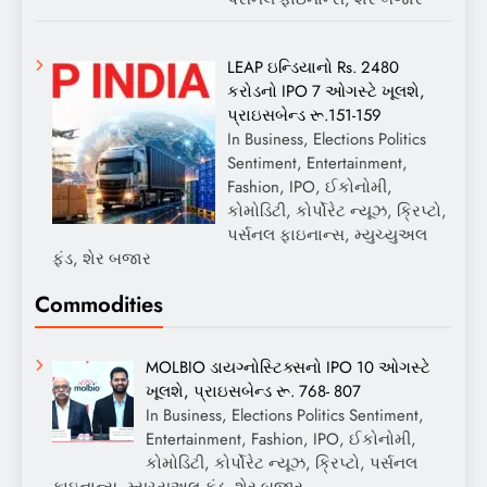
LEAP ઇન્ડિયાનો Rs. 2480
કરોડનો IPO 7 ઓગસ્ટે ખૂલશે,
પ્રાઇસબેન્ડ રૂ.151-159
In Business, Elections Politics
Sentiment, Entertainment,
Fashion, IPO, ઈકોનોમી,
કોમોડિટી, કોર્પોરેટ ન્યૂઝ, ક્રિપ્ટો,
પર્સનલ ફાઇનાન્સ, મ્યુચ્યુઅલ
ફંડ, શેર બજાર
Commodities
MOLBIO ડાયગ્નોસ્ટિક્સનો IPO 10 ઓગસ્ટે
ખૂલશે, પ્રાઇસબેન્ડ રૂ. 768- 807
In Business, Elections Politics Sentiment,
Entertainment, Fashion, IPO, ઈકોનોમી,
કોમોડિટી, કોર્પોરેટ ન્યૂઝ, ક્રિપ્ટો, પર્સનલ