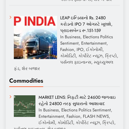
LEAP ઇન્ડિયાનો Rs. 2480
કરોડનો IPO 7 ઓગસ્ટે ખૂલશે,
પ્રાઇસબેન્ડ રૂ.151-159
In Business, Elections Politics
Sentiment, Entertainment,
Fashion, IPO, ઈકોનોમી,
કોમોડિટી, કોર્પોરેટ ન્યૂઝ, ક્રિપ્ટો,
પર્સનલ ફાઇનાન્સ, મ્યુચ્યુઅલ
ફંડ, શેર બજાર
Commodities
MARKET LENS: નિફ્ટી માટે 24600 જળવાઇ
રહેતો 24800 તરફ સુધારાનો આશાવાદ
In Business, Elections Politics Sentiment,
Entertainment, Fashion, FLASH NEWS,
ઈકોનોમી, કોમોડિટી, કોર્પોરેટ ન્યૂઝ, ક્રિપ્ટો,
પર્સનલ ફાઇનાન્સ, શેર બજાર