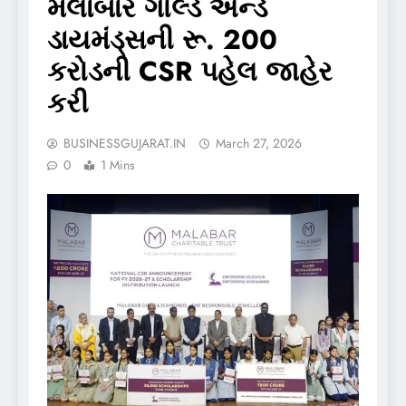
મલાબાર ગોલ્ડ એન્ડ
ડાયમંડ્સની રૂ. 200
કરોડની CSR પહેલ જાહેર
કરી
BUSINESSGUJARAT.IN
March 27, 2026
0
1 Mins