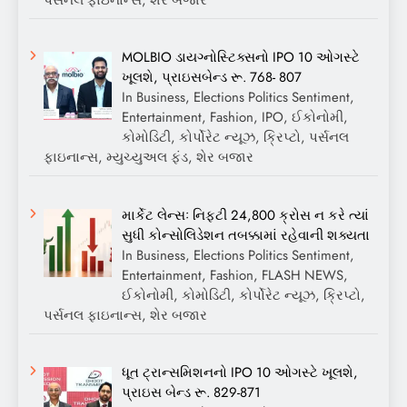
MOLBIO ડાયગ્નોસ્ટિક્સનો IPO 10 ઓગસ્ટે
ખૂલશે, પ્રાઇસબેન્ડ રૂ. 768- 807
In Business, Elections Politics Sentiment,
Entertainment, Fashion, IPO, ઈકોનોમી,
કોમોડિટી, કોર્પોરેટ ન્યૂઝ, ક્રિપ્ટો, પર્સનલ
ફાઇનાન્સ, મ્યુચ્યુઅલ ફંડ, શેર બજાર
માર્કેટ લેન્સઃ નિફ્ટી 24,800 ક્રોસ ન કરે ત્યાં
સુધી કોન્સોલિડેશન તબક્કામાં રહેવાની શક્યતા
In Business, Elections Politics Sentiment,
Entertainment, Fashion, FLASH NEWS,
ઈકોનોમી, કોમોડિટી, કોર્પોરેટ ન્યૂઝ, ક્રિપ્ટો,
પર્સનલ ફાઇનાન્સ, શેર બજાર
ધૂત ટ્રાન્સમિશનનો IPO 10 ઓગસ્ટે ખૂલશે,
પ્રાઇસ બેન્ડ રૂ. 829-871