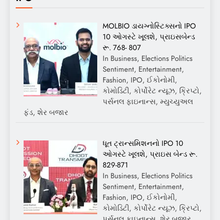
MOLBIO ડાયગ્નોસ્ટિક્સનો IPO
10 ઓગસ્ટે ખૂલશે, પ્રાઇસબેન્ડ
રૂ. 768- 807
In Business, Elections Politics
Sentiment, Entertainment,
Fashion, IPO, ઈકોનોમી,
કોમોડિટી, કોર્પોરેટ ન્યૂઝ, ક્રિપ્ટો,
પર્સનલ ફાઇનાન્સ, મ્યુચ્યુઅલ
ફંડ, શેર બજાર
ધૂત ટ્રાન્સમિશનનો IPO 10
ઓગસ્ટે ખૂલશે, પ્રાઇસ બેન્ડ રૂ.
829-871
In Business, Elections Politics
Sentiment, Entertainment,
Fashion, IPO, ઈકોનોમી,
કોમોડિટી, કોર્પોરેટ ન્યૂઝ, ક્રિપ્ટો,
પર્સનલ ફાઇનાન્સ, શેર બજાર