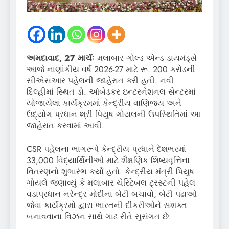
અમદાવાદ
, 27 માર્ચઃ
મલાબાર ગોલ્ડ એન્ડ ડાયમંડ્સે
આજે નાણાંકીય વર્ષ 2026-27 માટે રૂ. 200 કરોડની
સીએસઆર પહેલની જાહેરાત કરી હતી. નવી
દિલ્હીમાં સ્થિત ડો. આંબેડકર ઇન્ટરનેશનલ સેન્ટરમાં
યોજાયેલા કાર્યક્રમમાં કેન્દ્રીય વાણિજ્ય અને
ઉદ્યોગ પ્રધાન શ્રી પિયુષ ગોયલની ઉપસ્થિતિમાં આ
જાહેરાત કરવામાં આવી.
CSR પહેલના ભાગરૂપે કેન્દ્રીય પ્રધાને દેશભરમાં
33,000 વિદ્યાર્થિનીઓ માટે શૈક્ષણિક શિષ્યવૃત્તિના
વિતરણનો શુભારંભ કર્યો હતો. કેન્દ્રીય મંત્રી પિયુષ
ગોયલે જણાવ્યું કે મલાબાર ચેરિટેબલ ટ્રસ્ટની પહેલ
વડાપ્રધાન નરેન્દ્ર મોદીના બેટી બચાવો, બેટી પઢાઓ
જેવા કાર્યક્રમો દ્વારા ભારતની દીકરીઓને સશક્ત
બનાવવાના વિઝન સાથે ગાઢ રીતે સુસંગત છે.