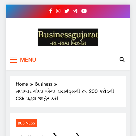
Skip
to
content
BUSINESS GUJARAT
નસ-નસ માં બિઝનેસ
MENU
Home
Business
મલાબાર ગોલ્ડ એન્ડ ડાયમંડ્સની રૂ. 200 કરોડની
CSR પહેલ જાહેર કરી
BUSINESS