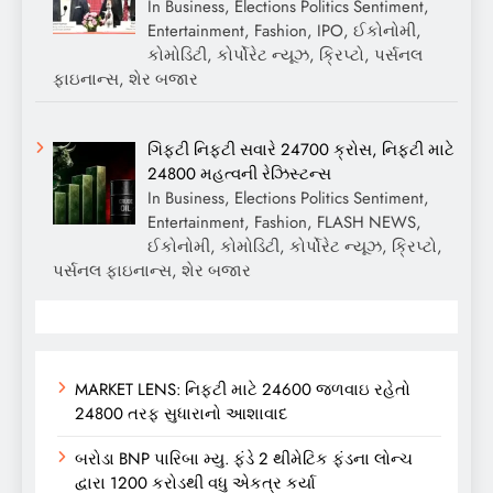
In Business, Elections Politics Sentiment,
Entertainment, Fashion, IPO, ઈકોનોમી,
કોમોડિટી, કોર્પોરેટ ન્યૂઝ, ક્રિપ્ટો, પર્સનલ
ફાઇનાન્સ, શેર બજાર
ગિફ્ટી નિફ્ટી સવારે 24700 ક્રોસ, નિફ્ટી માટે
24800 મહત્વની રેઝિસ્ટન્સ
In Business, Elections Politics Sentiment,
Entertainment, Fashion, FLASH NEWS,
ઈકોનોમી, કોમોડિટી, કોર્પોરેટ ન્યૂઝ, ક્રિપ્ટો,
પર્સનલ ફાઇનાન્સ, શેર બજાર
MARKET LENS: નિફ્ટી માટે 24600 જળવાઇ રહેતો
24800 તરફ સુધારાનો આશાવાદ
બરોડા BNP પારિબા મ્યુ. ફંડે 2 થીમેટિક ફંડના લોન્ચ
દ્વારા 1200 કરોડથી વધુ એકત્ર કર્યા