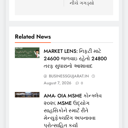
નીચે ગગડ્યો
Related News
MARKET LENS: નિફ્ટી માટે
24600 જળવાઇ રહેતો 24800
તરફ સુધારાનો આશાવાદ
BUSINESSGUJARAT.IN
August 7, 2026
0
AMA- OIA MSME કોન્ક્લેવ
૨૦૨૬ MSME ઉદ્યોગ
સાહસિકોને સ્માર્ટ રીતે
મેન્યુફેક્ચરિંગ અપનાવવા
પ્રોત્સાહિત કર્યા