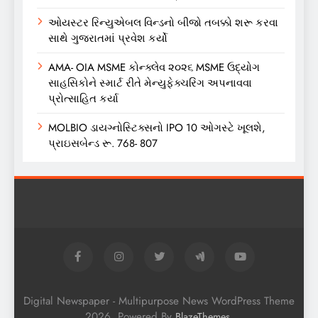
ઓયસ્ટર રિન્યુએબલ વિન્ડનો બીજો તબક્કો શરૂ કરવા
સાથે ગુજરાતમાં પ્રવેશ કર્યો
AMA- OIA MSME કોન્ક્લેવ ૨૦૨૬ MSME ઉદ્યોગ
સાહસિકોને સ્માર્ટ રીતે મેન્યુફેક્ચરિંગ અપનાવવા
પ્રોત્સાહિત કર્યા
MOLBIO ડાયગ્નોસ્ટિક્સનો IPO 10 ઓગસ્ટે ખૂલશે,
પ્રાઇસબેન્ડ રૂ. 768- 807
Digital Newspaper - Multipurpose News WordPress Theme
2026. Powered By
.
BlazeThemes