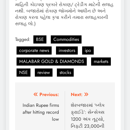
માહિતી કોઇપણ પ્રકારે રોકાણ/ ટ્રેડીંગ માટેની સલાહ
નથી. બજારોમાં રોકાણ જોખમોને આધીન છે અને
રોકાણ કરતા પહેલા કૃપા કરીને તમારા સલાહકારની
સલાહ લો.)
Tagged:
BSE
Commodities
corporate news
investors
ipo
MALABAR GOLD & DIAMONDS
markets
NSE
review
stocks
Post
Previous:
Next:
navigation
Indian Rupee firms
શેરબજારમાં ‘બ્લેક
after hitting record
ફ્રાઈડે’: સેન્સેક્સ
low
1200 અંક તૂટ્યો,
નિફ્ટી 23,000ની