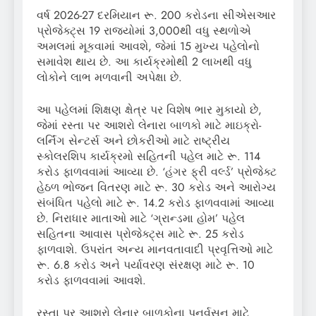
વર્ષ 2026-27 દરમિયાન રૂ. 200 કરોડના સીએસઆર
પ્રોજેક્ટ્સ 19 રાજ્યોમાં 3,000થી વધુ સ્થળોએ
અમલમાં મૂકવામાં આવશે, જેમાં 15 મુખ્ય પહેલોનો
સમાવેશ થાય છે. આ કાર્યક્રમોથી 2 લાખથી વધુ
લોકોને લાભ મળવાની અપેક્ષા છે.
આ પહેલમાં શિક્ષણ ક્ષેત્ર પર વિશેષ ભાર મુકાયો છે,
જેમાં રસ્તા પર આશરો લેનારા બાળકો માટે માઇક્રો-
લર્નિંગ સેન્ટર્સ અને છોકરીઓ માટે રાષ્ટ્રીય
સ્કોલરશિપ કાર્યક્રમો સહિતની પહેલ માટે રૂ. 114
કરોડ ફાળવવામાં આવ્યા છે. ‘હંગર ફ્રી વર્લ્ડ’ પ્રોજેક્ટ
હેઠળ ભોજન વિતરણ માટે રૂ. 30 કરોડ અને આરોગ્ય
સંબંધિત પહેલો માટે રૂ. 14.2 કરોડ ફાળવવામાં આવ્યા
છે. નિરાધાર માતાઓ માટે ‘ગ્રાન્ડમા હોમ’ પહેલ
સહિતના આવાસ પ્રોજેક્ટ્સ માટે રૂ. 25 કરોડ
ફાળવાશે. ઉપરાંત અન્ય માનવતાવાદી પ્રવૃત્તિઓ માટે
રૂ. 6.8 કરોડ અને પર્યાવરણ સંરક્ષણ માટે રૂ. 10
કરોડ ફાળવવામાં આવશે.
રસ્તા પર આશરો લેનાર બાળકોના પુનર્વસન માટે