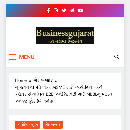
Skip
to
content
BUSINESS GUJARAT
નસ-નસ માં બિઝનેસ
MENU
Home
શેર બજાર
ગુજરાતના 43 લાખ MSME માટે અસીમિત અને
આંતર સંચાલિત B2B કનેક્ટિવિટી માટે NBBLનું ભારત
કનેક્ટ ફોર બિઝનેસ
કોર્પોરેટ ન્યૂઝ
શેર બજાર