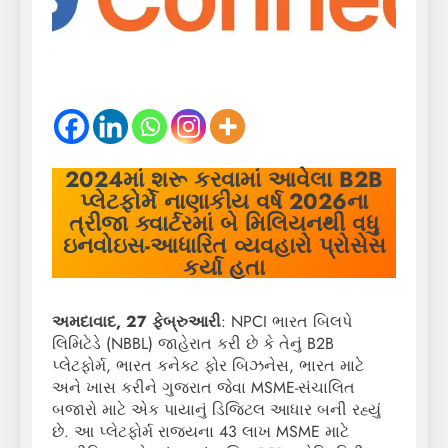
2024માં શરૂ કરવામાં આવેલા B2B
પ્લેટફોર્મે નાણાકીય વર્ષ 2026ના
ત્રીજા ક્વાર્ટરમાં બે મિલિયનથી વધુ
ઇનવોઇસ-આધારિત વ્યવહારો પ્રોસેસ
કર્યા હતા
અમદાવાદ, 27 ફેબ્રુઆરી
: NPCI ભારત બિલપે
લિમિટેડે (NBBL) જાહેરાત કરી છે કે તેનું B2B
પ્લેટફોર્મ, ભારત કનેક્ટ ફોર બિઝનેસ, ભારત માટે
અને ખાસ કરીને ગુજરાત જેવા MSME-સંચાલિત
બજારો માટે એક પાયાનું ડિજિટલ આધાર બની રહ્યું
છે. આ પ્લેટફોર્મ રાજ્યના 43 લાખ MSME માટે