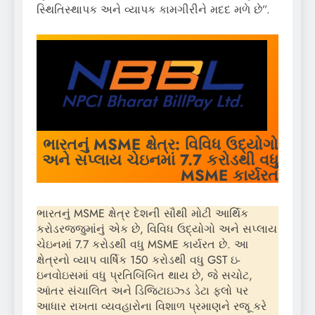
સ્થિતિસ્થાપક અને વ્યાપક કામગીરીને મદદ મળે છે”.
ભારતનું
MSME
ક્ષેત્ર
: વિવિધ ઉદ્યોગો
અને સપ્લાય ચેઇનમાં 7.7 કરોડથી વધુ
MSME
કાર્યરત
ભારતનું MSME ક્ષેત્ર દેશની સૌથી મોટી આર્થિક
કરોડરજ્જુમાંનું એક છે, વિવિધ ઉદ્યોગો અને સપ્લાય
ચેઇનમાં 7.7 કરોડથી વધુ MSME કાર્યરત છે. આ
ક્ષેત્રનો વ્યાપ વાર્ષિક 150 કરોડથી વધુ GST ઇ-
ઇનવોઇસમાં વધુ પ્રતિબિંબિત થાય છે, જે સચોટ,
આંતર સંચાલિત અને ડિજિટાઇઝ્ડ ડેટા ફ્લો પર
આધાર રાખતા વ્યવહારોના વિશાળ પ્રમાણને રજૂ કરે