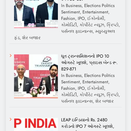
In Business, Elections Politics
Sentiment, Entertainment,
Fashion, IPO, ઈકોનોમી,
કોમોડિટી, કોર્પોરેટ ન્યૂઝ, ક્રિપ્ટો,
પર્સનલ ફાઇનાન્સ, મ્યુચ્યુઅલ
ફંડ, શેર બજાર
ધૂત ટ્રાન્સમિશનનો IPO 10
ઓગસ્ટે ખૂલશે, પ્રાઇસ બેન્ડ રૂ.
829-871
In Business, Elections Politics
Sentiment, Entertainment,
Fashion, IPO, ઈકોનોમી,
કોમોડિટી, કોર્પોરેટ ન્યૂઝ, ક્રિપ્ટો,
પર્સનલ ફાઇનાન્સ, શેર બજાર
LEAP ઇન્ડિયાનો Rs. 2480
કરોડનો IPO 7 ઓગસ્ટે ખૂલશે,