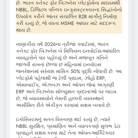
છે. ભારત કનેક્ટ ફોર બિઝનેસ પ્લેટફોર્મના માધ્યમથી
NBBL, ડિજિટલ પબ્લિક ઇન્ફ્રાસ્ટ્રક્ચરના સિદ્ધાંતોનો
ઉપયોગ કરીને આંતર સંચાલિત B2B માર્ગોનું નિર્માણ
કરી રહ્યું છે, જે વધતા MSME આધાર માટે મદદરૂપ
થાય છે.
નાણાકીય વર્ષ 2026ના ત્રીજા ક્વાર્ટરમાં, ભારત
કનેક્ટ ફોર બિઝનેસ બે મિલિયન ઇનવોઈસ-આધારિત
વ્યવહારોને પાર પહોંચ્યું છે અને મજબૂત ગતિને
જાળવી રાખતાં છેલ્લા છ મહિનામાં ઇનવોઇસ
જનરેશનમાં સરેરાશ માસિક 50% વૃદ્ધિ નોંધાવી છે. આ
પ્લેટફોર્મ પહેલાથી જ ટેલી પ્રાઇમ, ઝોહો ERP,
એમસ્વાઈપ, એઝબઝ અને ઓપન જેવા અગ્રણી
ERP અને બિઝનેસ સોલ્યુશન પ્રદાતાઓ પર લાઇવ
છે, જે વ્યાવસાયોને તેમની હાલની વ્યવસ્થાને
અસીમિત રીતે એકીકૃત કરવામાં સક્ષમ બનાવે છે.
ઇકોસિસ્ટમનું સતત વિસ્તરણ થઈ રહ્યું છે, ત્યારે
NBBL સુરક્ષિત, પ્રમાણિત અને વ્યાપકપણે સુલભ ડેટા
પ્રવાહને સક્ષમ કરવા માટે તેના ઓપન-આર્કિટેક્ચર