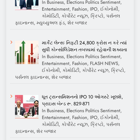
In Business, Elections Politics Sentiment,
Entertainment, Fashion, IPO, ઈકોનોમી,
કોમોડિટી, કોર્પોરેટ ન્યૂઝ, ક્રિપ્ટો, પર્સનલ
ફાઇનાન્સ, મ્યુચ્યુઅલ ફંડ, શેર બજાર
માર્કેટ લેન્સઃ નિફ્ટી 24,800 ક્રોસ ન કરે ત્યાં
સુધી કોન્સોલિડેશન તબક્કામાં રહેવાની શક્યતા
In Business, Elections Politics Sentiment,
Entertainment, Fashion, FLASH NEWS,
ઈકોનોમી, કોમોડિટી, કોર્પોરેટ ન્યૂઝ, ક્રિપ્ટો,
પર્સનલ ફાઇનાન્સ, શેર બજાર
ધૂત ટ્રાન્સમિશનનો IPO 10 ઓગસ્ટે ખૂલશે,
પ્રાઇસ બેન્ડ રૂ. 829-871
In Business, Elections Politics Sentiment,
Entertainment, Fashion, IPO, ઈકોનોમી,
કોમોડિટી, કોર્પોરેટ ન્યૂઝ, ક્રિપ્ટો, પર્સનલ
ફાઇનાન્સ, શેર બજાર