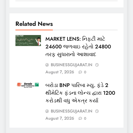
Related News
MARKET LENS: નિફ્ટી માટે
24600 જળવાઇ રહેતો 24800
તરફ સુધારાનો આશાવાદ
BUSINESSGUJARAT.IN
August 7, 2026
0
બરોડા BNP પારિબા મ્યુ. ફંડે 2
થીમેટિક ફંડના લોન્ચ દ્વારા 1200
કરોડથી વધુ એકત્ર કર્યા
BUSINESSGUJARAT.IN
August 7, 2026
0