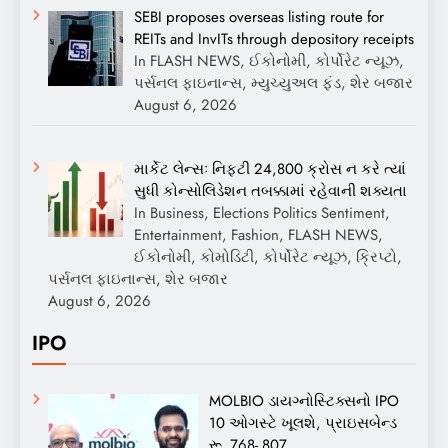
SEBI proposes overseas listing route for
REITs and InvITs through depository receipts
In FLASH NEWS, ઈકોનોમી, કોર્પોરેટ ન્યૂઝ,
પર્સનલ ફાઇનાન્સ, મ્યુચ્યુઅલ ફંડ, શેર બજાર
August 6, 2026
માર્કેટ લેન્સઃ નિફ્ટી 24,800 ક્રોસ ન કરે ત્યાં
સુધી કોન્સોલિડેશન તબક્કામાં રહેવાની શક્યતા
In Business, Elections Politics Sentiment,
Entertainment, Fashion, FLASH NEWS,
ઈકોનોમી, કોમોડિટી, કોર્પોરેટ ન્યૂઝ, ક્રિપ્ટો,
પર્સનલ ફાઇનાન્સ, શેર બજાર
August 6, 2026
IPO
MOLBIO ડાયગ્નોસ્ટિક્સનો IPO
10 ઓગસ્ટે ખૂલશે, પ્રાઇસબેન્ડ
રૂ. 768- 807