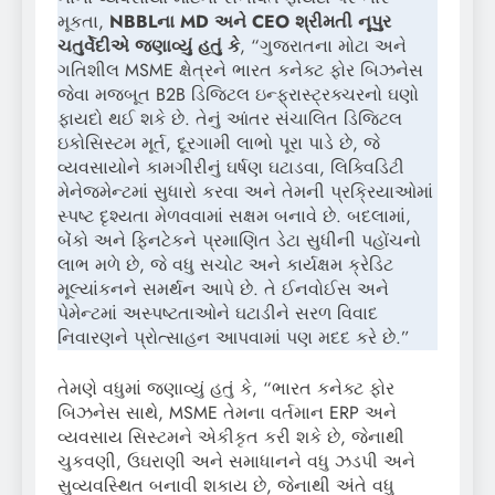
મૂકતા,
NBBL
ના
MD
અને
CEO
શ્રીમતી નૂપુર
ચતુર્વેદીએ જણાવ્યું હતું કે
, “ગુજરાતના મોટા અને
ગતિશીલ MSME ક્ષેત્રને ભારત કનેક્ટ ફોર બિઝનેસ
જેવા મજબૂત B2B ડિજિટલ ઇન્ફ્રાસ્ટ્રક્ચરનો ઘણો
ફાયદો થઈ શકે છે. તેનું આંતર સંચાલિત ડિજિટલ
ઇકોસિસ્ટમ મૂર્ત, દૂરગામી લાભો પૂરા પાડે છે, જે
વ્યવસાયોને કામગીરીનું ઘર્ષણ ઘટાડવા, લિક્વિડિટી
મેનેજમેન્ટમાં સુધારો કરવા અને તેમની પ્રક્રિયાઓમાં
સ્પષ્ટ દૃશ્યતા મેળવવામાં સક્ષમ બનાવે છે. બદલામાં,
બેંકો અને ફિનટેકને પ્રમાણિત ડેટા સુધીની પહોંચનો
લાભ મળે છે, જે વધુ સચોટ અને કાર્યક્ષમ ક્રેડિટ
મૂલ્યાંકનને સમર્થન આપે છે. તે ઈનવોઈસ અને
પેમેન્ટમાં અસ્પષ્ટતાઓને ઘટાડીને સરળ વિવાદ
નિવારણને પ્રોત્સાહન આપવામાં પણ મદદ કરે છે.”
તેમણે વધુમાં જણાવ્યું હતું કે, “ભારત કનેક્ટ ફોર
બિઝનેસ સાથે, MSME તેમના વર્તમાન ERP અને
વ્યવસાય સિસ્ટમને એકીકૃત કરી શકે છે, જેનાથી
ચુકવણી, ઉઘરાણી અને સમાધાનને વધુ ઝડપી અને
સુવ્યવસ્થિત બનાવી શકાય છે, જેનાથી અંતે વધુ