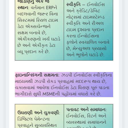
જોડાણનું એક જ
સ્વીકૃતિ
– ઈનવોઈસ
સ્થાન
: વર્તમાન ERPને
અને ક્રેડિટ/ડેબિટ
બદલવાની જરૂર વિના
નોટ્સમાં ટાઇમસ્ટેમ્પ્ડ
સિસ્ટમમાં રિયલ ટાઇમ
સ્વીકૃતિ અને રીઅલ
ડેટા એક્સચેન્જને
ટાઇમ દૃશ્યતા પ્રદાન
સક્ષમ બનાવે છે,
કરતા ઈન્વોઈસના
એકીકરણનો ખર્ચ ઘટાડે
ફ્લોને સ્વચાલિત બનાવે
છે અને એકીકૃત ડેટા
છે, મેન્યુઅલ પ્રયાસો
વ્યૂ પ્રદાન કરે છે.
અને ભૂલોને ઘટાડે છે.
ફાઇનાન્સિંગની સક્ષમતા
: ઝડપી ઈનવોઈસ સ્વીકૃતિના
માધ્યમથી ઝડપી રોકડ પ્રવાહમાં મદદરૂપ થાય છે,
ચકાસવામાં આવેલા ઈનવોઈસ ડેટા ધિરાણ પૂરું પાડતા
ભાગીદારો સુધી MSMEની પહોંચમાં વધારો કરે છે.
પતાવટ અને સમાધાન
:
ઉઘરાણી
અને ચુકવણી
:
ઈનવોઈસ, રિટર્ન અને
ડિજિટલ પેમેન્ટના
વ્યવસ્થામાં સમાધાનને
પ્રવાહને સુવ્યવસ્થિત