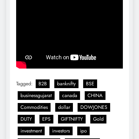
Tagged:
B2B
banknifty
BSE
businessgujarat
canada
CHINA
Commodities
dollar
DOWJONES
DUTY
EPS
GIFTNIFTY
Gold
investment
investors
ipo