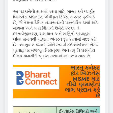
આ પડકારોનો સામનો કરવા માટે, ભારત કનેક્ટ ફોર
બિઝનેસ MSMEને એકીકૃત ડિજિટલ સ્તર પૂરું પાડે
છે, જે તેમના દૈનિક વ્યવસાયની પારસ્પરિક ચર્ચા માટે
માળખા અને પારદર્શિતાનો ઉમેરો કરે છે. તે
દસ્તાવેજીકરણ, સમાધાન અને માહિતી પ્રવાહમાં
લાંબા સમયથી ચાલતા અંતરને દૂર કરવામાં મદદ કરે
છે. આ સુધારા વ્યવસાયોને ઝડપી ટર્નઅરાઉન્ડ, રોકડ
પ્રવાહ પર મજબૂત નિયંત્રણ અને વધુ વિશ્વસનીય
દૈનિક કામગીરી પ્રાપ્ત કરવામાં મદદરૂપ થાય છે.
ભારત કનેક્ટ
ફોર બિઝનેસ
MSME માટે
નીચે પ્રમાણેના
લાભ પ્રદાન કરે
છે
ઈનવોઈસ ડિલિવરી અને