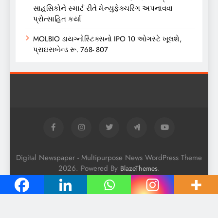
સાહસિકોને સ્માર્ટ રીતે મેન્યુફેક્ચરિંગ અપનાવવા
પ્રોત્સાહિત કર્યા
MOLBIO ડાયગ્નોસ્ટિક્સનો IPO 10 ઓગસ્ટે ખૂલશે,
પ્રાઇસબેન્ડ રૂ. 768- 807
Digital Newspaper - Multipurpose News WordPress Theme
2026. Powered By
.
BlazeThemes
HOME
STOCKS
IPO
CORPORATE NEWS
COMMODITY
MUTUAL FUND
PERSONAL FINANCE
PURE POLITICS