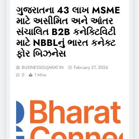
ગુજરાતના 43 લાખ MSME
માટે અસીમિત અને આંતર
સંચાલિત B2B કનેક્ટિવિટી
માટે NBBLનું ભારત કનેક્ટ
ફોર બિઝનેસ
BUSINESSGUJARAT.IN
February 27, 2026
0
1 Mins