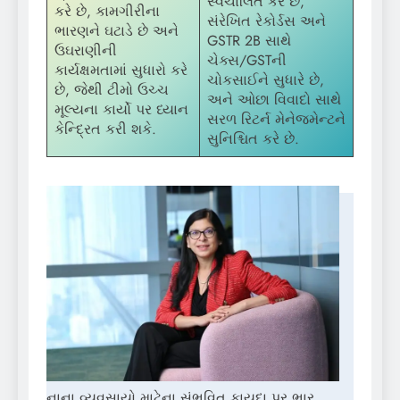
સ્વચાલિત કરે છે,
કરે છે, કામગીરીના
સંરેખિત રેકોર્ડસ અને
ભારણને ઘટાડે છે અને
GSTR 2B સાથે
ઉઘરાણીની
ચેક્સ/GSTની
કાર્યક્ષમતામાં સુધારો કરે
ચોકસાઈને સુધારે છે,
છે, જેથી ટીમો ઉચ્ચ
અને ઓછા વિવાદો સાથે
મૂલ્યના કાર્યો પર ધ્યાન
સરળ રિટર્ન મેનેજમેન્ટને
કેન્દ્રિત કરી શકે.
સુનિશ્ચિત કરે છે.
નાના વ્યવસાયો માટેના સંભવિત ફાયદા પર ભાર