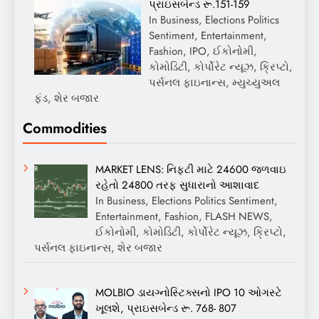
પ્રાઇસબેન્ડ રૂ.151-159
In Business, Elections Politics
Sentiment, Entertainment,
Fashion, IPO, ઈકોનોમી,
કોમોડિટી, કોર્પોરેટ ન્યૂઝ, ક્રિપ્ટો,
પર્સનલ ફાઇનાન્સ, મ્યુચ્યુઅલ
ફંડ, શેર બજાર
Commodities
MARKET LENS: નિફ્ટી માટે 24600 જળવાઇ
રહેતો 24800 તરફ સુધારાનો આશાવાદ
In Business, Elections Politics Sentiment,
Entertainment, Fashion, FLASH NEWS,
ઈકોનોમી, કોમોડિટી, કોર્પોરેટ ન્યૂઝ, ક્રિપ્ટો,
પર્સનલ ફાઇનાન્સ, શેર બજાર
MOLBIO ડાયગ્નોસ્ટિક્સનો IPO 10 ઓગસ્ટે
ખૂલશે, પ્રાઇસબેન્ડ રૂ. 768- 807