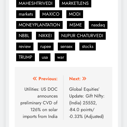
MAHESHTRIVEDI
MARKETLENS
markets
MAXICO
MODI
MONEYPLANTATION
MSME
nasdaq
NBBL
NIKKEI
NUPUR CHATURVEDI
review
rupee
sensex
stocks
TRUMP
usa
war
Post
Previous:
Next:
navigation
Utilities: US DOC
Global Equities’
announces
Update: Gift Nifty:
preliminary CVD of
(India) 25552,
126% on solar
-84.0 points/
imports from India
-0.33% (Adjusted)