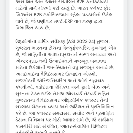
અસીમિત અને આંતર સંચાલિત B2B કનેક્ટિવિટી
માટેનો માર્ગ મોકળો કરી રહ્યું છે. ભારત કનેક્ટ ફોર
બિઝનેસ B2B ઇકોસિસ્ટમમાં રહેલા પડકારોનો ઉકેલ
લાવે છે, જે ઘણીવાર મલ્ટી-ERP વાતાવરણ દ્વારા
વિભાજિત થાય છે.
ઉદ્યોગોના વાર્ષિક સર્વેક્ષણ (ASI 2023-24) મુજબ,
ગુજરાત ભારતના ટોચના મેન્યુફેકચરિંગ હબમાંનું એક
છે, જે માહિતીના આદાનપ્રદાનને સરળ બનાવવા અને
એન્ટરપ્રાઇઝની ઉત્પાદકતાને મજબૂત બનાવવા
માટેના ઉકેલોની જરૂરિયાતને વધુ મજબૂત બનાવે છે.
અમદાવાદના વૈવિધ્યસભર ઉત્પાદન એકમો,
રાજકોટની એન્જિનિયરિંગ અને ઓટો સહાયક
કંપનીઓ, વડોદરાના કેમિકલ અને ફાર્મા બેઝ અને
સુરતના ટેક્સટાઈલ તેમજ જોબ-વર્ક નેટવર્ક સહિત
ગુજરાતના વૈવિધ્યસભર ઔદ્યોગિક ક્લસ્ટર તેની
સપ્લાય ચેઇનના વ્યાપ અને જટિલતાને પ્રતિબિંબિત
કરે છે. આ ક્લસ્ટર સમયસર, સચોટ અને પ્રમાણિત
ડેટાના વિનિમય પર મોટો આધાર રાખે છે, જે કાર્યક્ષમ
કામગીરી માટે સંકલિત, આંતર-સંચાલિત ડિજિટલ
વર્કફ્લોને જરૂરી બનાવે છે.