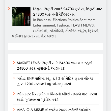
ગિફ્ટી નિફ્ટી સવારે 24700 ક્રોસ, નિફ્ટી માટે
24800 મહત્વની રેઝિસ્ટન્સ
In Business, Elections Politics Sentiment,
Entertainment, Fashion, FLASH NEWS,
ઈકોનોમી, કોમોડિટી, કોર્પોરેટ ન્યૂઝ, ક્રિપ્ટો,
પર્સનલ ફાઇનાન્સ, શેર બજાર
MARKET LENS: નિફ્ટી માટે 24600 જળવાઇ રહેતો
24800 તરફ સુધારાનો આશાવાદ
બરોડા BNP પારિબા મ્યુ. ફંડે 2 થીમેટિક ફંડના લોન્ચ
દ્વારા 1200 કરોડથી વધુ એકત્ર કર્યા
ઓયસ્ટર રિન્યુએબલ વિન્ડનો બીજો તબક્કો શરૂ કરવા
સાથે ગુજરાતમાં પ્રવેશ કર્યો
AMA- OIA MSME કોન્ક્લેવ ૨૦૨૬ MSME ઉદ્યોગ