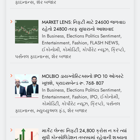
ફાઇનાન્સ, શેર બજાર
MARKET LENS: નિફ્ટી માટે 24600 જળવાઇ
રહેતો 24800 તરફ સુધારાનો આશાવાદ
In Business, Elections Politics Sentiment,
Entertainment, Fashion, FLASH NEWS,
ઈકોનોમી, કોમોડિટી, કોર્પોરેટ ન્યૂઝ, ક્રિપ્ટો,
પર્સનલ ફાઇનાન્સ, શેર બજાર
MOLBIO ડાયગ્નોસ્ટિક્સનો IPO 10 ઓગસ્ટે
ખૂલશે, પ્રાઇસબેન્ડ રૂ. 768- 807
In Business, Elections Politics Sentiment,
Entertainment, Fashion, IPO, ઈકોનોમી,
કોમોડિટી, કોર્પોરેટ ન્યૂઝ, ક્રિપ્ટો, પર્સનલ
ફાઇનાન્સ, મ્યુચ્યુઅલ ફંડ, શેર બજાર
માર્કેટ લેન્સઃ નિફ્ટી 24,800 ક્રોસ ન કરે ત્યાં
સુધી કોન્સોલિડેશન તબક્કામાં રહેવાની શક્યતા