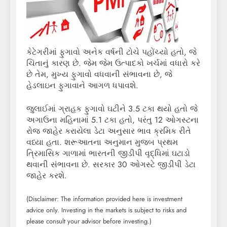
કેટેગરીમાં ફુગાવો અનેક વર્ષની ટોચે પહોંચ્યો હતો, જે
ચિંતાનું કારણ છે. જેમ જેમ ઉત્પાદકો ખર્ચમાં વધારો કરે
છે તેમ, મુખ્ય ફુગાવો વધવાની સંભાવના છે, જે
હેડલાઇન ફુગાવાને આગળ ધપાવશે.
જુલાઈમાં ગ્રાહક ફુગાવો ઘટીને 3.5 ટકા થયો હતો જે
અગાઉના મહિનામાં 5.1 ટકા હતો, પરંતુ 12 ઓગસ્ટના
રોજ જાહેર કરાયેલા ડેટા અનુસાર ભાવ ક્રમિક રીતે
વધ્યા હતા. શરૂઆતના અનુમાન મુજબ પ્રથમ
ત્રિમાસિક ગાળામાં ભારતની જીડીપી વૃદ્ધિમાં ઘટાડો
થવાની સંભાવના છે. સરકાર 30 ઓગસ્ટે જીડીપી ડેટા
જાહેર કરશે.
(Disclaimer: The information provided here is investment
advice only. Investing in the markets is subject to risks and
please consult your advisor before investing.)