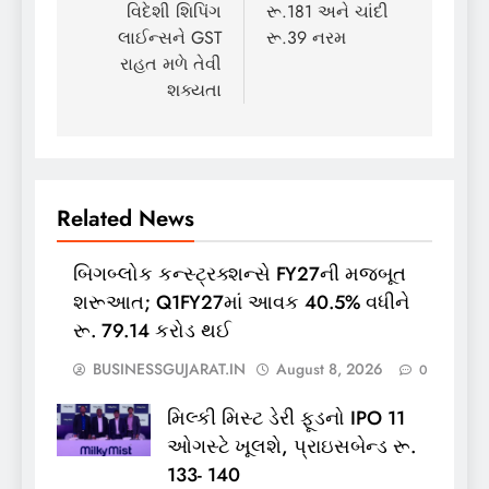
વિદેશી શિપિંગ
રૂ.181 અને ચાંદી
લાઈન્સને GST
રૂ.39 નરમ
રાહત મળે તેવી
શક્યતા
Related News
બિગબ્લોક કન્સ્ટ્રક્શન્સે FY27ની મજબૂત
શરૂઆત; Q1FY27માં આવક 40.5% વધીને
રૂ. 79.14 કરોડ થઈ
BUSINESSGUJARAT.IN
August 8, 2026
0
મિલ્કી મિસ્ટ ડેરી ફૂડનો IPO 11
ઓગસ્ટે ખૂલશે, પ્રાઇસબેન્ડ રૂ.
133- 140