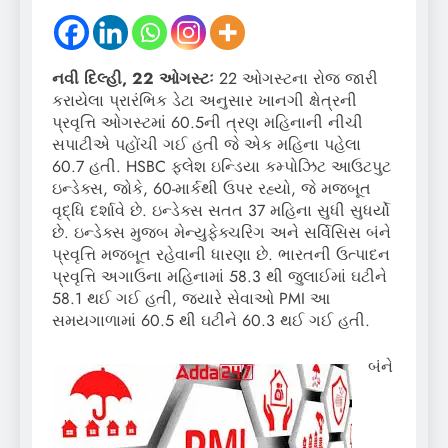
નવી દિલ્હી, 22 ઓગસ્ટઃ
22 ઓગસ્ટના રોજ જારી
કરાયેલા પ્રારંભિક ડેટા અનુસાર ખાનગી ક્ષેત્રની
પ્રવૃત્તિ ઓગસ્ટમાં 60.5ની ત્રણ મહિનાની નીચી
સપાટીએ પહોંચી ગઈ હતી જે એક મહિના પહેલા
60.7 હતી. HSBC ફ્લેશ ઇન્ડિયા કમ્પોઝિટ આઉટપુટ
ઇન્ડેક્સ, જોકે, 60-માર્કથી ઉપર રહ્યો, જે મજબૂત
વૃદ્ધિ દર્શાવે છે. ઇન્ડેક્સ સતત 37 મહિના સુધી સુધર્યો
છે. ઇન્ડેક્સ મુજબ મેન્યુફેક્ચરિંગ અને સર્વિસિસ બંને
પ્રવૃત્તિ મજબૂત રહેવાની ધારણા છે. ભારતની ઉત્પાદન
પ્રવૃત્તિ અગાઉના મહિનામાં 58.3 થી જુલાઈમાં ઘટીને
58.1 થઈ ગઈ હતી, જ્યારે સેવાઓ PMI આ
સમયગાળામાં 60.5 થી ઘટીને 60.3 થઈ ગઈ હતી.
બંને