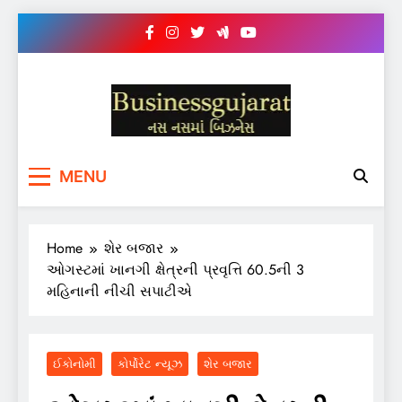
Skip
to
content
BUSINESS GUJARAT
નસ-નસ માં બિઝનેસ
MENU
Home
શેર બજાર
ઓગસ્ટમાં ખાનગી ક્ષેત્રની પ્રવૃત્તિ 60.5ની 3
મહિનાની નીચી સપાટીએ
ઈકોનોમી
કોર્પોરેટ ન્યૂઝ
શેર બજાર