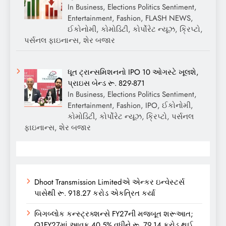
In Business, Elections Politics Sentiment,
Entertainment, Fashion, FLASH NEWS,
ઈકોનોમી, કોમોડિટી, કોર્પોરેટ ન્યૂઝ, ક્રિપ્ટો,
પર્સનલ ફાઇનાન્સ, શેર બજાર
ધૂત ટ્રાન્સમિશનનો IPO 10 ઓગસ્ટે ખૂલશે,
પ્રાઇસ બેન્ડ રૂ. 829-871
In Business, Elections Politics Sentiment,
Entertainment, Fashion, IPO, ઈકોનોમી,
કોમોડિટી, કોર્પોરેટ ન્યૂઝ, ક્રિપ્ટો, પર્સનલ
ફાઇનાન્સ, શેર બજાર
Dhoot Transmission Limitedએ એન્કર ઇન્વેસ્ટર્સ
પાસેથી રૂ. 918.27 કરોડ એકત્રિત કર્યા
બિગબ્લોક કન્સ્ટ્રક્શન્સે FY27ની મજબૂત શરૂઆત;
Q1FY27માં આવક 40.5% વધીને રૂ. 79.14 કરોડ થઈ