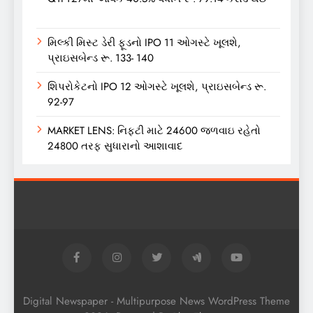
મિલ્કી મિસ્ટ ડેરી ફૂડનો IPO 11 ઓગસ્ટે ખૂલશે,
પ્રાઇસબેન્ડ રૂ. 133- 140
શિપરોકેટનો IPO 12 ઓગસ્ટે ખૂલશે, પ્રાઇસબેન્ડ રૂ.
92-97
MARKET LENS: નિફ્ટી માટે 24600 જળવાઇ રહેતો
24800 તરફ સુધારાનો આશાવાદ
Digital Newspaper - Multipurpose News WordPress Theme