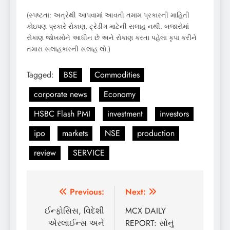
(સ્પષ્ટતા: અત્રેથી આપવામાં આવતી તમામ પ્રકારની માહિતી
કોઇપણ પ્રકારે રોકાણ, ટ્રેડીંગ માટેની સલાહ નથી. બજારોમાં
રોકાણ જોખમોને આધીન છે અને રોકાણ કરતા પહેલા કૃપા કરીને
તમારા સલાહકારની સલાહ લો.)
Tagged:
BSE
Commodities
corporate news
Economy
HSBC Flash PMI
investment
investors
ipo
markets
NSE
production
review
SERVICE
Post
Previous:
Next:
navigation
ઈન્ફોસિસ, વિદેશી
MCX DAILY
એરલાઈન્સ અને
REPORT: સોનું