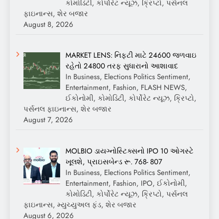
કોમોડિટી, કોર્પોરેટ ન્યૂઝ, ક્રિપ્ટો, પર્સનલ
ફાઇનાન્સ, શેર બજાર
August 8, 2026
MARKET LENS: નિફ્ટી માટે 24600 જળવાઇ
રહેતો 24800 તરફ સુધારાનો આશાવાદ
In Business, Elections Politics Sentiment,
Entertainment, Fashion, FLASH NEWS,
ઈકોનોમી, કોમોડિટી, કોર્પોરેટ ન્યૂઝ, ક્રિપ્ટો,
પર્સનલ ફાઇનાન્સ, શેર બજાર
August 7, 2026
MOLBIO ડાયગ્નોસ્ટિક્સનો IPO 10 ઓગસ્ટે
ખૂલશે, પ્રાઇસબેન્ડ રૂ. 768- 807
In Business, Elections Politics Sentiment,
Entertainment, Fashion, IPO, ઈકોનોમી,
કોમોડિટી, કોર્પોરેટ ન્યૂઝ, ક્રિપ્ટો, પર્સનલ
ફાઇનાન્સ, મ્યુચ્યુઅલ ફંડ, શેર બજાર
August 6, 2026