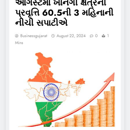
ઓગસ્ટમાં ખાનગી ક્ષેત્રની
પ્રવૃત્તિ 60.5ની 3 મહિનાની
નીચી સપાટીએ
Businessgujarat
August 22, 2024
0
1
Mins