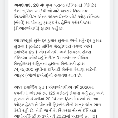
અમદાવાદ, 28 મેઃ
પુષ્પ બ્રાન્ડ (ઈન્ડિયા) લિમિટેડે
તેના સૂચિત આઈપીઓ માટે બજાર નિયામક
સિક્યોરિટીઝ એન્ડ એક્સચેન્જ બોર્ડ ઓફ ઈન્ડિયા
(સેબી) માં પોતાનું ડ્રાફ્ટ રેડ હેરિંગ પ્રોસ્પેક્ટસ
(ડીઆરએચપી) ફાઇલ કર્યું છે.
આ ઇશ્યૂમાં સુરેન્દ્ર કુમાર સુરાના અને મહેન્દ્ર કુમાર
સુરાના (પ્રમોટર સેલિંગ શેરહોલ્ડર) તેમજ એ91
ઇમર્જિંગ ફંડ 1 એલએલપી અને સિક્સ્થ સેન્સ
ઈન્ડિયા ઓપોર્ચ્યુનિટીઝ 3 (ઇન્વેસ્ટર સેલિંગ
શેરહોલ્ડર) સહિતના હાલના શેરધારકો દ્વારા
74,45,000 સુધીના ઇક્વિટી શેર્સના વેચાણ માટેની
ઓફર (ઓએફએસ)નો સમાવેશ થાય છે.
એ91 ઇમર્જિંગ ફંડ 1 એલએલપીએ વર્ષ 2020માં
કંપનીમાં અંદાજે રૂ. 125 કરોડનું રોકાણ કર્યું હતું અને
હાલમાં તે કંપનીમાં 20.14 ટકા હિસ્સો ધરાવે છે. આ
ઓફર હેઠળ તે પોતાની હિસ્સેદારીનો માત્ર એક ભાગ
વેચી રહી છે. તેવી જ રીતે, સિક્સ્થ સેન્સ ઈન્ડિયા
ઓપોર્ચ્યુનિટીઝ 3એ વર્ષ 2023માં અંદાજે રૂ. 101