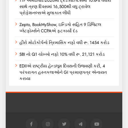
TTF અમદાવાદ-2026માં ટ્રેડ વિઝિટર્સમાં 10%ના વધારા
સાથે ત્રણ દિવસમાં 16,500થી વધુ ટ્રાવેલ
પ્રોફેશનલ્સએ મુલાકાત લીધી
Zepto, BookMyShow, ઇન્ડિગો સહિત 9 ડિજિટલ
પ્લેટફોર્મ્સને CCPAએ ફટકાર્યો દંડ
હીરો મોટોકોર્પનો ત્રિમાસિક નફો વધી રૂ. 1454 કરોડ
SBI નો Q1 ચોખ્ખો નફો 10% વધી રૂ. 21,121 કરોડ
EDIIએ રાષ્ટ્રીય હેન્ડલૂમ દિવસની ઉજવણી કરી, 4
પરંપરાગત હસ્તકલાઓને GI પ્રમાણપત્ર એનાયત
કરાયા