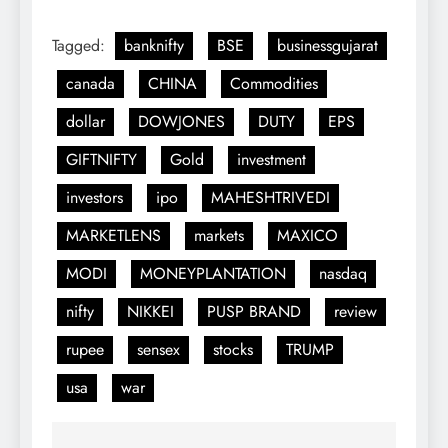
Tagged:
banknifty
BSE
businessgujarat
canada
CHINA
Commodities
dollar
DOWJONES
DUTY
EPS
GIFTNIFTY
Gold
investment
investors
ipo
MAHESHTRIVEDI
MARKETLENS
markets
MAXICO
MODI
MONEYPLANTATION
nasdaq
nifty
NIKKEI
PUSP BRAND
review
rupee
sensex
stocks
TRUMP
usa
war