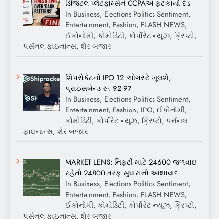
ડિજિટલ પ્લેટફોર્મ્સને CCPAએ ફટકાર્યો દંડ
In Business, Elections Politics Sentiment,
Entertainment, Fashion, FLASH NEWS,
ઈકોનોમી, કોમોડિટી, કોર્પોરેટ ન્યૂઝ, ક્રિપ્ટો,
પર્સનલ ફાઇનાન્સ, શેર બજાર
શિપરોકેટનો IPO 12 ઓગસ્ટે ખૂલશે,
પ્રાઇસબેન્ડ રૂ. 92-97
In Business, Elections Politics Sentiment,
Entertainment, Fashion, IPO, ઈકોનોમી,
કોમોડિટી, કોર્પોરેટ ન્યૂઝ, ક્રિપ્ટો, પર્સનલ
ફાઇનાન્સ, શેર બજાર
MARKET LENS: નિફ્ટી માટે 24600 જળવાઇ
રહેતો 24800 તરફ સુધારાનો આશાવાદ
In Business, Elections Politics Sentiment,
Entertainment, Fashion, FLASH NEWS,
ઈકોનોમી, કોમોડિટી, કોર્પોરેટ ન્યૂઝ, ક્રિપ્ટો,
પર્સનલ ફાઇનાન્સ, શેર બજાર