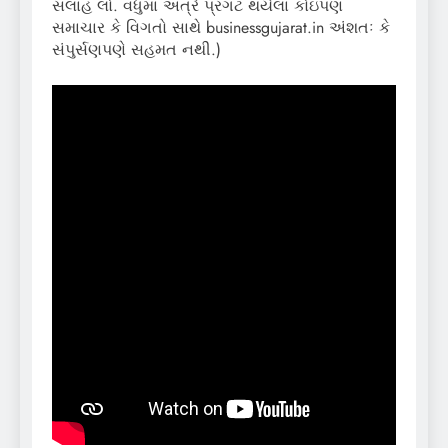
સલાહ લો. વધુમાં અત્રે પ્રગટ થયેલા કોઇપણ
સમાચાર કે વિગતો સાથે businessgujarat.in અંશતઃ કે
સંપુર્સણપણે સહમત નથી.)