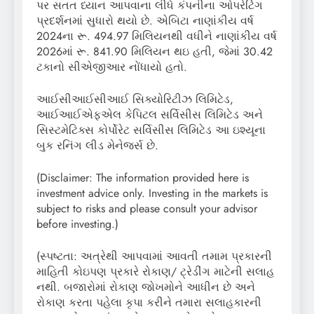
પર સતત ધ્યાન આપવાના લીધે કંપનીના ઓપરેટિંગ
પ્રદર્શનમાં સુધારો થયો છે. એબિટા નાણાંકીય વર્ષ
2024ના રૂ. 494.97 મિલિયનથી વધીને નાણાંકીય વર્ષ
2026માં રૂ. 841.90 મિલિયન થઇ હતી, જેમાં 30.42
ટકાનો સીએજીઆર નોંધાયો હતો.
આઈસીઆઈસીઆઈ સિક્યોરિટીઝ લિમિટેડ,
આઈઆઈએફએલ કેપિટલ સર્વિસીસ લિમિટેડ અને
સિસ્ટમેટિક્સ કોર્પોરેટ સર્વિસીસ લિમિટેડ આ ઇશ્યૂના
બુક રનિંગ લીડ મેનેજર્સ છે.
(Disclaimer: The information provided here is
investment advice only. Investing in the markets is
subject to risks and please consult your advisor
before investing.)
(સ્પષ્ટતા: અત્રેથી આપવામાં આવતી તમામ પ્રકારની
માહિતી કોઇપણ પ્રકારે રોકાણ/ ટ્રેડીંગ માટેની સલાહ
નથી. બજારોમાં રોકાણ જોખમોને આધીન છે અને
રોકાણ કરતા પહેલા કૃપા કરીને તમારા સલાહકારની