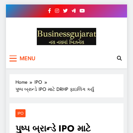
Skip
to
content
BUSINESS GUJARAT
નસ-નસ માં બિઝનેસ
MENU
Home
IPO
પુષ્પ બ્રાન્ડે IPO માટે DRHP ફાઇલિંગ કર્યું
IPO
પુષ્પ બ્રાન્ડે IPO માટે