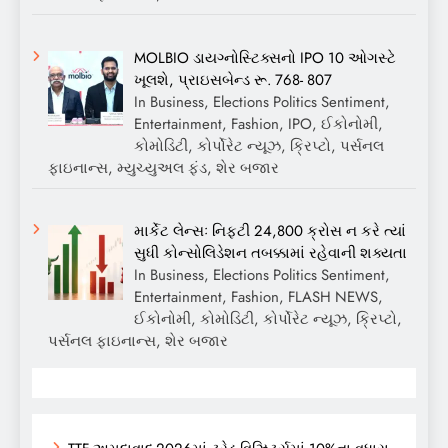
MOLBIO ડાયગ્નોસ્ટિક્સનો IPO 10 ઓગસ્ટે
ખૂલશે, પ્રાઇસબેન્ડ રૂ. 768- 807
In Business, Elections Politics Sentiment,
Entertainment, Fashion, IPO, ઈકોનોમી,
કોમોડિટી, કોર્પોરેટ ન્યૂઝ, ક્રિપ્ટો, પર્સનલ
ફાઇનાન્સ, મ્યુચ્યુઅલ ફંડ, શેર બજાર
માર્કેટ લેન્સઃ નિફ્ટી 24,800 ક્રોસ ન કરે ત્યાં
સુધી કોન્સોલિડેશન તબક્કામાં રહેવાની શક્યતા
In Business, Elections Politics Sentiment,
Entertainment, Fashion, FLASH NEWS,
ઈકોનોમી, કોમોડિટી, કોર્પોરેટ ન્યૂઝ, ક્રિપ્ટો,
પર્સનલ ફાઇનાન્સ, શેર બજાર