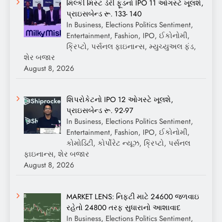
મિલ્કી મિસ્ટ ડેરી ફૂડનો IPO 11 ઓગસ્ટે ખૂલશે,
પ્રાઇસબેન્ડ રૂ. 133- 140
In Business, Elections Politics Sentiment,
Entertainment, Fashion, IPO, ઈકોનોમી,
ક્રિપ્ટો, પર્સનલ ફાઇનાન્સ, મ્યુચ્યુઅલ ફંડ,
શેર બજાર
August 8, 2026
શિપરોકેટનો IPO 12 ઓગસ્ટે ખૂલશે,
પ્રાઇસબેન્ડ રૂ. 92-97
In Business, Elections Politics Sentiment,
Entertainment, Fashion, IPO, ઈકોનોમી,
કોમોડિટી, કોર્પોરેટ ન્યૂઝ, ક્રિપ્ટો, પર્સનલ
ફાઇનાન્સ, શેર બજાર
August 8, 2026
MARKET LENS: નિફ્ટી માટે 24600 જળવાઇ
રહેતો 24800 તરફ સુધારાનો આશાવાદ
In Business, Elections Politics Sentiment,