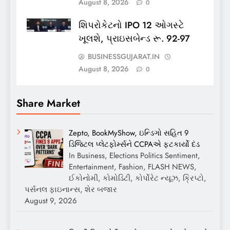
August 8, 2026
0
શિપરોકેટનો IPO 12 ઓગસ્ટે
ખૂલશે, પ્રાઇસબેન્ડ રૂ. 92-97
BUSINESSGUJARAT.IN
August 8, 2026
0
Share Market
Zepto, BookMyShow, ઇન્ડિગો સહિત 9
ડિજિટલ પ્લેટફોર્મ્સને CCPAએ ફટકાર્યો દંડ
In Business, Elections Politics Sentiment,
Entertainment, Fashion, FLASH NEWS,
ઈકોનોમી, કોમોડિટી, કોર્પોરેટ ન્યૂઝ, ક્રિપ્ટો,
પર્સનલ ફાઇનાન્સ, શેર બજાર
August 9, 2026