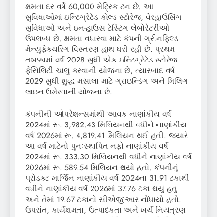
ક્ષમતા દર વર્ષે 60,000 મેટ્રિક ટન છે. આ
સુવિધાઓમાં ઇન્ટિગ્રેટેડ કોલ્ડ સ્ટોરેજ, વેરહાઉસિંગ
સુવિધાઓ અને ઇન-હાઉસ ટેસ્ટિંગ લેબોરેટરીઓ
ઉપલબ્ધ છે. ક્ષમતા વધારવા માટે કંપની ગ્રીનફિલ્ડ
મેન્યુફેક્ચરિંગ વિસ્તરણ હાથ ધરી રહી છે. પ્રથમ
તબક્કામાં વર્ષ 2028 સુધી એક ઇન્ટિગ્રેટેડ સ્ટોરેજ
ફેસિલિટી ચાલુ કરવાની યોજના છે, ત્યારબાદ વર્ષ
2029 સુધી શુદ્ધ મસાલા માટે ગ્રાઇન્ડિંગ અને મિલિંગ
લાઇન ઉમેરવાની યોજના છે.
કંપનીની ઓપરેશન્સમાંથી આવક નાણાંકીય વર્ષ
2024માં રૂ. 3,982.43 મિલિયનથી વધીને નાણાંકીય
વર્ષ 2026માં રૂ. 4,819.41 મિલિયન થઈ હતી. જ્યારે
આ વર્ષ માટેનો પુનઃસ્થાપિત નફો નાણાંકીય વર્ષ
2024માં રૂ. 333.30 મિલિયનથી વધીને નાણાંકીય વર્ષ
2026માં રૂ. 589.54 મિલિયન થયો હતો. કંપનીનું
પ્રોડક્ટ માર્જિન નાણાંકીય વર્ષ 2024ના 31.91 ટકાથી
વધીને નાણાંકીય વર્ષ 2026માં 37.76 ટકા થયું હતું
અને તેમાં 19.67 ટકાનો સીએજીઆર નોંધાયો હતો.
ઉપરાંત, કાર્યક્ષમતા, ઉત્પાદકતા અને ખર્ચ નિયંત્રણ