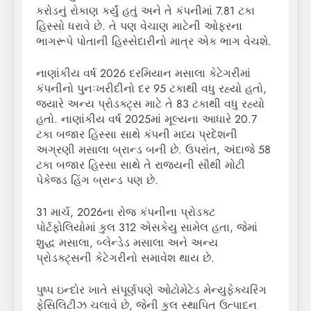
કરોડનું રોકાણ કર્યું હતું અને તે કંપનીમાં 7.81 ટકા
હિસ્સો ધરાવે છે. તે પણ વેચાણ માટેની ઓફરના
ભાગરૂપે પોતાની હિસ્સેદારીનો માત્ર એક ભાગ વેચશે.
નાણાંકીય વર્ષ 2026 દરમિયાન મસાલા કેટેગરીમાં
કંપનીનો પુનઃખરીદીનો દર 95 ટકાથી વધુ રહ્યો હતો,
જ્યારે અન્ય પ્રોડક્ટ્સ માટે તે 83 ટકાથી વધુ રહ્યો
હતો. નાણાંકીય વર્ષ 2025માં મૂલ્યના આધારે 20.7
ટકા બજાર હિસ્સા સાથે કંપની મધ્ય પ્રદેશની
અગ્રણી મસાલા બ્રાન્ડ બની છે. ઉપરાંત, અંદાજે 58
ટકા બજાર હિસ્સા સાથે તે રાજ્યની સૌથી મોટી
પેકેજ્ડ હિંગ બ્રાન્ડ પણ છે.
31 માર્ચ, 2026ના રોજ કંપનીના પ્રોડક્ટ
પોર્ટફોલિયોમાં કુલ 312 એસકેયુ સામેલ હતા, જેમાં
શુદ્ધ મસાલા, બ્લેન્ડેડ મસાલા અને અન્ય
પ્રોડક્ટ્સની કેટેગરીનો સમાવેશ થાય છે.
પુષ્પ ઇન્દોર ખાતે સંપૂર્ણપણે ઓટોમેટેડ મેન્યુફેક્ચરિંગ
ફેસિલિટીઝ ચલાવે છે, જેની કુલ સ્થાપિત ઉત્પાદન