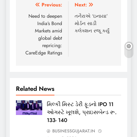
Post
Previous:
Next:
navigation
Need to deepen
તનૈરાએ ‘ઇનાયા’
India’s Bond
મોર્ડન સાડી
Markets amid
કલેક્શન રજૂ કર્યું
global debt
repricing:
CareEdge Ratings
Related News
મિલ્કી મિસ્ટ ડેરી ફૂડનો IPO 11
ઓગસ્ટે ખૂલશે, પ્રાઇસબેન્ડ રૂ.
133- 140
BUSINESSGUJARAT.IN