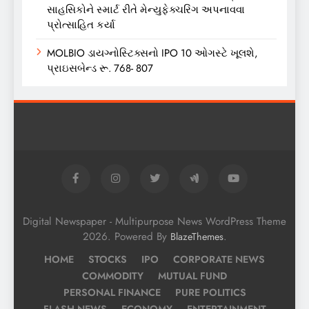
સાહસિકોને સ્માર્ટ રીતે મેન્યુફેક્ચરિંગ અપનાવવા
પ્રોત્સાહિત કર્યા
MOLBIO ડાયગ્નોસ્ટિક્સનો IPO 10 ઓગસ્ટે ખૂલશે,
પ્રાઇસબેન્ડ રૂ. 768- 807
Digital Newspaper - Multipurpose News WordPress Theme
2026. Powered By
.
BlazeThemes
HOME
STOCKS
IPO
CORPORATE NEWS
COMMODITY
MUTUAL FUND
PERSONAL FINANCE
PURE POLITICS
FLASH NEWS
ECONOMY
ENTERTAINMENT