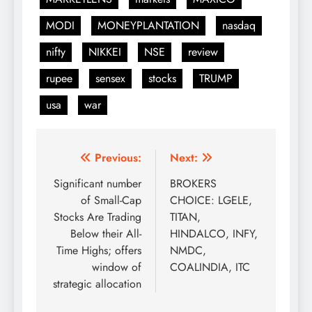
MODI
MONEYPLANTATION
nasdaq
nifty
NIKKEI
NSE
review
rupee
sensex
stocks
TRUMP
usa
war
Post
Previous:
Next:
navigation
Significant number
BROKERS
of Small-Cap
CHOICE: LGELE,
Stocks Are Trading
TITAN,
Below their All-
HINDALCO, INFY,
Time Highs; offers
NMDC,
window of
COALINDIA, ITC
strategic allocation