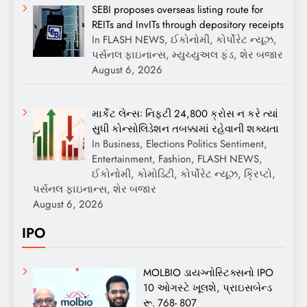
SEBI proposes overseas listing route for
REITs and InvITs through depository receipts
In FLASH NEWS, ઈકોનોમી, કોર્પોરેટ ન્યૂઝ,
પર્સનલ ફાઇનાન્સ, મ્યુચ્યુઅલ ફંડ, શેર બજાર
August 6, 2026
માર્કેટ લેન્સઃ નિફ્ટી 24,800 ક્રોસ ન કરે ત્યાં
સુધી કોન્સોલિડેશન તબક્કામાં રહેવાની શક્યતા
In Business, Elections Politics Sentiment,
Entertainment, Fashion, FLASH NEWS,
ઈકોનોમી, કોમોડિટી, કોર્પોરેટ ન્યૂઝ, ક્રિપ્ટો,
પર્સનલ ફાઇનાન્સ, શેર બજાર
August 6, 2026
IPO
MOLBIO ડાયગ્નોસ્ટિક્સનો IPO
10 ઓગસ્ટે ખૂલશે, પ્રાઇસબેન્ડ
રૂ. 768- 807