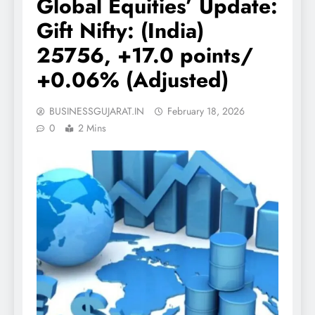
Global Equities’ Update:
Gift Nifty: (India)
25756, +17.0 points/
+0.06% (Adjusted)
BUSINESSGUJARAT.IN
February 18, 2026
0
2 Mins