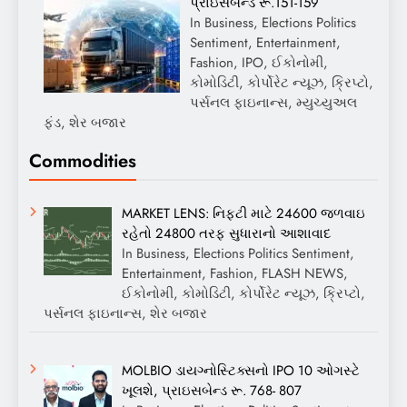
પ્રાઇસબેન્ડ રૂ.151-159
In Business, Elections Politics
Sentiment, Entertainment,
Fashion, IPO, ઈકોનોમી,
કોમોડિટી, કોર્પોરેટ ન્યૂઝ, ક્રિપ્ટો,
પર્સનલ ફાઇનાન્સ, મ્યુચ્યુઅલ
ફંડ, શેર બજાર
Commodities
MARKET LENS: નિફ્ટી માટે 24600 જળવાઇ
રહેતો 24800 તરફ સુધારાનો આશાવાદ
In Business, Elections Politics Sentiment,
Entertainment, Fashion, FLASH NEWS,
ઈકોનોમી, કોમોડિટી, કોર્પોરેટ ન્યૂઝ, ક્રિપ્ટો,
પર્સનલ ફાઇનાન્સ, શેર બજાર
MOLBIO ડાયગ્નોસ્ટિક્સનો IPO 10 ઓગસ્ટે
ખૂલશે, પ્રાઇસબેન્ડ રૂ. 768- 807