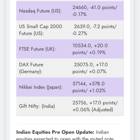
24660, -41.0 points/
Nasdaq Future (US):
-0.17%
US Small Cap 2000
2639.0, -7.2 points/
Future (US):
-0.27%
10534.0, +20.0
FTSE Future (UK):
points/ +0.19%
DAX Future
25075.0, +17.0
(Germany):
points/ +0.07%
57144, +578.0
Nikkei Index (Japan):
points/ +1.02%
25756, +17.0 points/
Gift Nifty: (India)
+0.06% (Adjusted)
Indian Equities Pre Open Update:
Indian
equities expected to open with the muted note