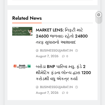
Related News
MARKET LENS: નિફ્ટી માટે
24600 જળવાઇ રહેતો 24800
તરફ સુધારાનો આશાવાદ
BUSINESSGUJARAT.IN
August 7, 2026
0
બરોડા BNP પારિબા મ્યુ. ફંડે 2
થીમેટિક ફંડના લોન્ચ દ્વારા 1200
કરોડથી વધુ એકત્ર કર્યા
BUSINESSGUJARAT.IN
August 7, 2026
0