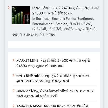
ગિફ્ટી નિફ્ટી સવારે 24700 ક્રોસ, નિફ્ટી માટે
24800 મહત્વની રેઝિસ્ટન્સ
In Business, Elections Politics Sentiment,
Entertainment, Fashion, FLASH NEWS,
ઈકોનોમી, કોમોડિટી, કોર્પોરેટ ન્યૂઝ, ક્રિપ્ટો,
પર્સનલ ફાઇનાન્સ, શેર બજાર
MARKET LENS: નિફ્ટી માટે 24600 જળવાઇ રહેતો
24800 તરફ સુધારાનો આશાવાદ
બરોડા BNP પારિબા મ્યુ. ફંડે 2 થીમેટિક ફંડના લોન્ચ
દ્વારા 1200 કરોડથી વધુ એકત્ર કર્યા
ઓયસ્ટર રિન્યુએબલ વિન્ડનો બીજો તબક્કો શરૂ કરવા
સાથે ગુજરાતમાં પ્રવેશ કર્યો
AMA- OIA MSME કોન્ક્લેવ ૨૦૨૬ MSME ઉદ્યોગ