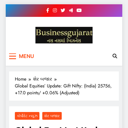
Skip
to
content
BUSINESS GUJARAT
નસ-નસ માં બિઝનેસ
MENU
Home
શેર બજાર
Global Equities’ Update: Gift Nifty: (India) 25756,
+17.0 points/ +0.06% (Adjusted)
કોર્પોરેટ ન્યૂઝ
શેર બજાર