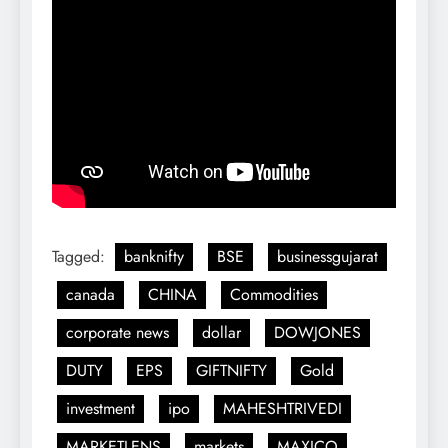
Tagged:
banknifty
BSE
businessgujarat
canada
CHINA
Commodities
corporate news
dollar
DOWJONES
DUTY
EPS
GIFTNIFTY
Gold
investment
ipo
MAHESHTRIVEDI
MARKETLENS
markets
MAXICO