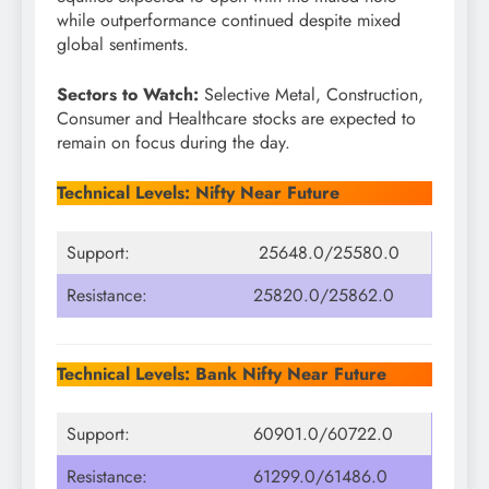
while outperformance continued despite mixed
global sentiments.
Sectors to Watch:
Selective Metal, Construction,
Consumer and Healthcare stocks are expected to
remain on focus during the day.
Technical Levels: Nifty Near Future
Support:
25648.0/25580.0
Resistance:
25820.0/25862.0
Technical Levels: Bank Nifty Near Future
Support:
60901.0/60722.0
Resistance:
61299.0/61486.0