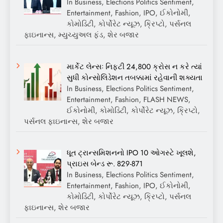
In Business, Elections Politics Sentiment,
Entertainment, Fashion, IPO, ઈકોનોમી,
કોમોડિટી, કોર્પોરેટ ન્યૂઝ, ક્રિપ્ટો, પર્સનલ
ફાઇનાન્સ, મ્યુચ્યુઅલ ફંડ, શેર બજાર
માર્કેટ લેન્સઃ નિફ્ટી 24,800 ક્રોસ ન કરે ત્યાં
સુધી કોન્સોલિડેશન તબક્કામાં રહેવાની શક્યતા
In Business, Elections Politics Sentiment,
Entertainment, Fashion, FLASH NEWS,
ઈકોનોમી, કોમોડિટી, કોર્પોરેટ ન્યૂઝ, ક્રિપ્ટો,
પર્સનલ ફાઇનાન્સ, શેર બજાર
ધૂત ટ્રાન્સમિશનનો IPO 10 ઓગસ્ટે ખૂલશે,
પ્રાઇસ બેન્ડ રૂ. 829-871
In Business, Elections Politics Sentiment,
Entertainment, Fashion, IPO, ઈકોનોમી,
કોમોડિટી, કોર્પોરેટ ન્યૂઝ, ક્રિપ્ટો, પર્સનલ
ફાઇનાન્સ, શેર બજાર