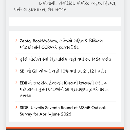
ઈકોનોમી, કોમોડિટી, કોર્પોરેટ ન્યૂઝ, ક્રિપ્ટો,
પર્સનલ ફાઇનાન્સ, શેર બજાર
Zepto, BookMyShow, ઇન્ડિગો સહિત 9 ડિજિટલ
પ્લેટફોર્મ્સને CCPAએ ફટકાર્યો દંડ
હીરો મોટોકોર્પનો ત્રિમાસિક નફો વધી રૂ. 1454 કરોડ
SBI નો Q1 ચોખ્ખો નફો 10% વધી રૂ. 21,121 કરોડ
EDIIએ રાષ્ટ્રીય હેન્ડલૂમ દિવસની ઉજવણી કરી, 4
પરંપરાગત હસ્તકલાઓને GI પ્રમાણપત્ર એનાયત
કરાયા
SIDBI Unveils Seventh Round of MSME Outlook
Survey for April–June 2026