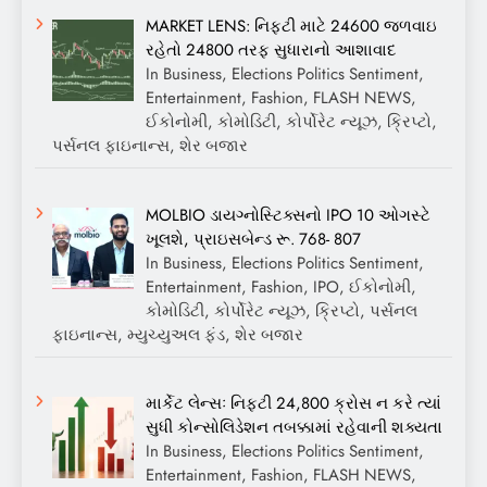
MARKET LENS: નિફ્ટી માટે 24600 જળવાઇ
રહેતો 24800 તરફ સુધારાનો આશાવાદ
In Business, Elections Politics Sentiment,
Entertainment, Fashion, FLASH NEWS,
ઈકોનોમી, કોમોડિટી, કોર્પોરેટ ન્યૂઝ, ક્રિપ્ટો,
પર્સનલ ફાઇનાન્સ, શેર બજાર
MOLBIO ડાયગ્નોસ્ટિક્સનો IPO 10 ઓગસ્ટે
ખૂલશે, પ્રાઇસબેન્ડ રૂ. 768- 807
In Business, Elections Politics Sentiment,
Entertainment, Fashion, IPO, ઈકોનોમી,
કોમોડિટી, કોર્પોરેટ ન્યૂઝ, ક્રિપ્ટો, પર્સનલ
ફાઇનાન્સ, મ્યુચ્યુઅલ ફંડ, શેર બજાર
માર્કેટ લેન્સઃ નિફ્ટી 24,800 ક્રોસ ન કરે ત્યાં
સુધી કોન્સોલિડેશન તબક્કામાં રહેવાની શક્યતા
In Business, Elections Politics Sentiment,
Entertainment, Fashion, FLASH NEWS,