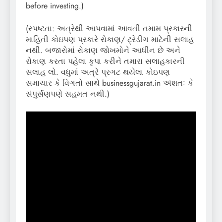
before investing.)
(સ્પષ્ટતા: અત્રેથી આપવામાં આવતી તમામ પ્રકારની
માહિતી કોઇપણ પ્રકારે રોકાણ/ ટ્રેડીંગ માટેની સલાહ
નથી. બજારોમાં રોકાણ જોખમોને આધીન છે અને
રોકાણ કરતા પહેલા કૃપા કરીને તમારા સલાહકારની
સલાહ લો. વધુમાં અત્રે પ્રગટ થયેલા કોઇપણ
સમાચાર કે વિગતો સાથે businessgujarat.in અંશતઃ કે
સંપુર્સણપણે સહમત નથી.)