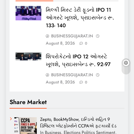
મિલ્કી મિસ્ટ ડેરી ફૂડનો IPO 11
ઓગસ્ટે ખૂલશે, પ્રાઇસબેન્ડ રૂ.
133- 140
BUSINESSGUJARAT.IN
August 8, 2026
0
શિપરોકેટનો IPO 12 ઓગસ્ટે
ખૂલશે, પ્રાઇસબેન્ડ રૂ. 92-97
BUSINESSGUJARAT.IN
August 8, 2026
0
Share Market
Zepto, BookMyShow, ઇન્ડિગો સહિત 9
ડિજિટલ પ્લેટફોર્મ્સને CCPAએ ફટકાર્યો દંડ
In Business, Elections Politics Sentiment,