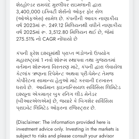
શેરહોલ્ડર રામચંદ મુરલીધર રાઇમલાની દ્વારા
3,400,000 ઇક્વિટી શેર્સનો ઓફર ફોર સેલ
(ઓએફએસ) સામેલ છે. કંપનીની આવક નાણાકીય
વર્ષ 2023માં રૂ. 249.12 મિલિયનથી વધીને નાણાકીય
વર્ષ 2025માં રૂ. 3,512.80 મિલિયન થઈ છે, જેમાં
275.51% નો CAGR નોંધાયો છે
કંપની ફ્રેશ ઇશ્યૂમાંથી પ્રાપ્ત ભંડોળનો ઉપયોગ
મહારાષ્ટ્રમાં 1 નવો શોરૂમ સ્થાપવા તથા ગુજરાતમાં
વર્તમાન શોરૂમના વિસ્તરણ માટે, કંપની દ્વારા લેવાયેલા
કેટલાંક ઋણના રિપેમેન્ટ અથવા પ્રી-પેમેન્ટ તેમજ
કોર્પોરેટના સામાન્ય હેતુઓ માટે કરવાની દરખાસ્ત
ધરાવે છે. આર્યમાન ફાઇનાન્સિયલ સર્વિસિસ લિમિટેડ
ઇશ્યૂના એકમાત્ર બુક રનિંગ લીડ મેનેડર
(બીઆરએલએમ) છે, જ્યારે કે બિગશેર સર્વિસિસ
પ્રાઇવેટ લિમિટેડ ઓફરના રજિસ્ટ્રાર છે.
(Disclaimer: The information provided here is
investment advice only. Investing in the markets is
subject to risks and please consult your advisor