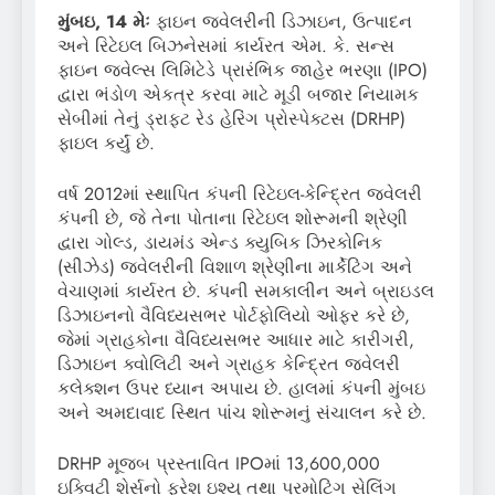
મુંબઇ
, 14 મેઃ
ફાઇન જ્વેલરીની ડિઝાઇન, ઉત્પાદન
અને રિટેઇલ બિઝનેસમાં કાર્યરત એમ. કે. સન્સ
ફાઇન જ્વેલ્સ લિમિટેડે પ્રારંભિક જાહેર ભરણા (IPO)
દ્વારા ભંડોળ એકત્ર કરવા માટે મૂડી બજાર નિયામક
સેબીમાં તેનું ડ્રાફ્ટ રેડ હેરિંગ પ્રોસ્પેક્ટસ (DRHP)
ફાઇલ કર્યું છે.
વર્ષ 2012માં સ્થાપિત કંપની રિટેઇલ-કેન્દ્રિત જ્વેલરી
કંપની છે, જે તેના પોતાના રિટેઇલ શોરૂમની શ્રેણી
દ્વારા ગોલ્ડ, ડાયમંડ એન્ડ ક્યુબિક ઝિરકોનિક
(સીઝેડ) જ્વેલરીની વિશાળ શ્રેણીના માર્કેટિંગ અને
વેચાણમાં કાર્યરત છે. કંપની સમકાલીન અને બ્રાઇડલ
ડિઝાઇનનો વૈવિધ્યસભર પોર્ટફોલિયો ઓફર કરે છે,
જેમાં ગ્રાહકોના વૈવિધ્યસભર આધાર માટે કારીગરી,
ડિઝાઇન ક્વોલિટી અને ગ્રાહક કેન્દ્રિત જ્વેલરી
કલેક્શન ઉપર ધ્યાન અપાય છે. હાલમાં કંપની મુંબઇ
અને અમદાવાદ સ્થિત પાંચ શોરૂમનું સંચાલન કરે છે.
DRHP મૂજબ પ્રસ્તાવિત IPOમાં 13,600,000
ઇક્વિટી શેર્સનો ફ્રેશ ઇશ્યૂ તથા પ્રમોટિંગ સેલિંગ