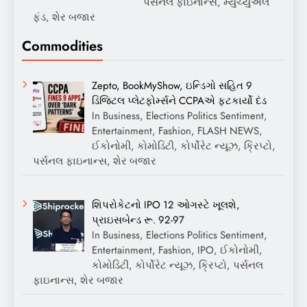
પર્સનલ ફાઇનાન્સ, મ્યુચ્યુઅલ
ફંડ, શેર બજાર
Commodities
Zepto, BookMyShow, ઇન્ડિગો સહિત 9
ડિજિટલ પ્લેટફોર્મ્સને CCPAએ ફટકાર્યો દંડ
In Business, Elections Politics Sentiment,
Entertainment, Fashion, FLASH NEWS,
ઈકોનોમી, કોમોડિટી, કોર્પોરેટ ન્યૂઝ, ક્રિપ્ટો,
પર્સનલ ફાઇનાન્સ, શેર બજાર
શિપરોકેટનો IPO 12 ઓગસ્ટે ખૂલશે,
પ્રાઇસબેન્ડ રૂ. 92-97
In Business, Elections Politics Sentiment,
Entertainment, Fashion, IPO, ઈકોનોમી,
કોમોડિટી, કોર્પોરેટ ન્યૂઝ, ક્રિપ્ટો, પર્સનલ
ફાઇનાન્સ, શેર બજાર