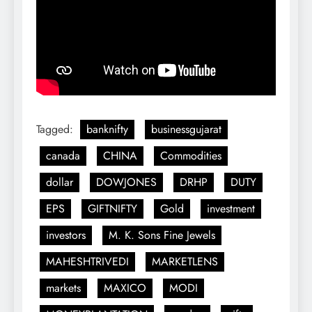
Tagged:
banknifty
businessgujarat
canada
CHINA
Commodities
dollar
DOWJONES
DRHP
DUTY
EPS
GIFTNIFTY
Gold
investment
investors
M. K. Sons Fine Jewels
MAHESHTRIVEDI
MARKETLENS
markets
MAXICO
MODI