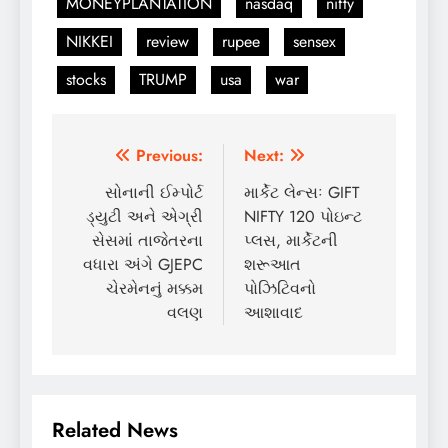
MONEYPLANTATION
nasdaq
nifty
NIKKEI
review
rupee
sensex
stocks
TRUMP
usa
war
Post
Previous:
Next:
navigation
સોનાની ઈમ્પોર્ટ
માર્કેટ લેન્સઃ GIFT
ડ્યુટી અને એગ્રી
NIFTY 120 પોઇન્ટ
સેસમાં તાજેતરના
પ્લસ, માર્કેટની
વધારા અંગે GJEPC
શરૂઆત
ચેરમેનનું મક્કમ
પોઝિટિવનો
વલણ
આશાવાદ
Related News