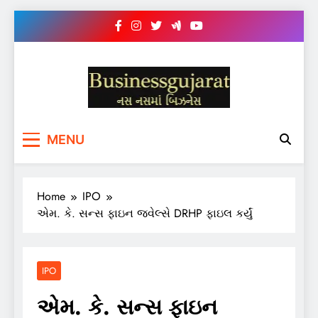
Skip
to
content
BUSINESS GUJARAT
નસ-નસ માં બિઝનેસ
MENU
Home
IPO
એમ. કે. સન્સ ફાઇન જ્વેલ્સે DRHP ફાઇલ કર્યું
IPO
એમ. કે. સન્સ ફાઇન