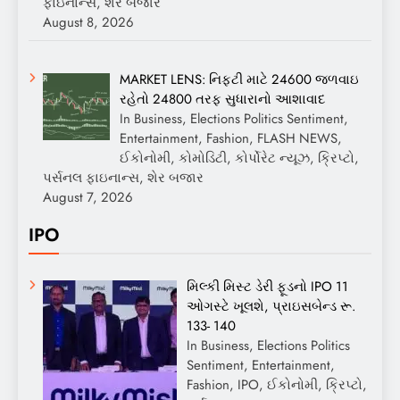
ફાઇનાન્સ, શેર બજાર
August 8, 2026
MARKET LENS: નિફ્ટી માટે 24600 જળવાઇ
રહેતો 24800 તરફ સુધારાનો આશાવાદ
In Business, Elections Politics Sentiment,
Entertainment, Fashion, FLASH NEWS,
ઈકોનોમી, કોમોડિટી, કોર્પોરેટ ન્યૂઝ, ક્રિપ્ટો,
પર્સનલ ફાઇનાન્સ, શેર બજાર
August 7, 2026
IPO
મિલ્કી મિસ્ટ ડેરી ફૂડનો IPO 11
ઓગસ્ટે ખૂલશે, પ્રાઇસબેન્ડ રૂ.
133- 140
In Business, Elections Politics
Sentiment, Entertainment,
Fashion, IPO, ઈકોનોમી, ક્રિપ્ટો,