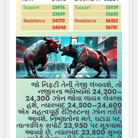
જો નિફ્ટી તેની તેજી લંબાવશે, તો
નજીકના ભવિષ્યમાં 24,200–
24,300 ઝોન જોવા લાયક લેવલ્સ
હશે, ત્યારબાદ 24,500–24,600
એક મહત્વપૂર્ણ રેઝિસ્ટન્સ ઝોન તરીકે
આવશે. નિષ્ણાતોના મતે, ઘટાડા પર,
તાત્કાલિક સપોર્ટ 23,950 પર મૂકવામાં
આવ્યો છે, ત્યારબાદ 23,800 મુખ્ય