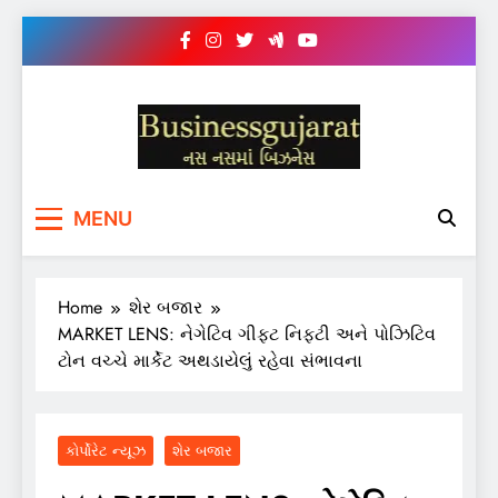
Skip
to
content
BUSINESS GUJARAT
નસ-નસ માં બિઝનેસ
MENU
Home
શેર બજાર
MARKET LENS: નેગેટિવ ગીફ્ટ નિફ્ટી અને પોઝિટિવ
ટોન વચ્ચે માર્કેટ અથડાયેલું રહેવા સંભાવના
કોર્પોરેટ ન્યૂઝ
શેર બજાર