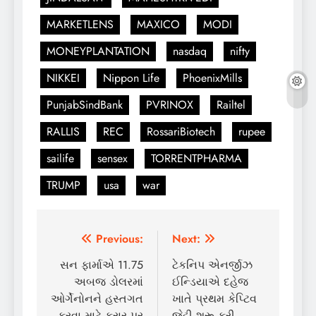
MARKETLENS
MAXICO
MODI
MONEYPLANTATION
nasdaq
nifty
NIKKEI
Nippon Life
PhoenixMills
PunjabSindBank
PVRINOX
Railtel
RALLIS
REC
RossariBiotech
rupee
sailife
sensex
TORRENTPHARMA
TRUMP
usa
war
Post
Previous:
Next:
navigation
સન ફાર્માએ 11.75
ટેકનિપ એનર્જીઝ
અબજ ડોલરમાં
ઈન્ડિયાએ દહેજ
ઓર્ગેનોનને હસ્તગત
ખાતે પ્રથમ કેપ્ટિવ
કરવા માટે કરાર પર
જેટ્ટી શરૂ કરી