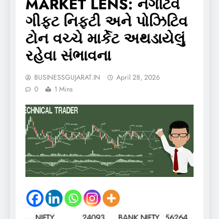
MARKET LENS: નેગેટિવ
ગીફ્ટ નિફ્ટી અને પોઝિટિવ
ટોન વચ્ચે માર્કેટ અથડાયેલું
રહેવા સંભાવના
BUSINESSGUJARAT.IN
April 28, 2026
0
1 Mins