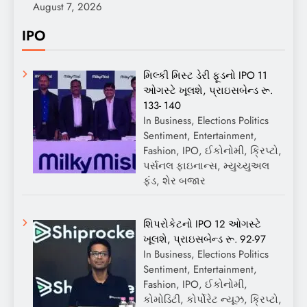
August 7, 2026
IPO
મિલ્કી મિસ્ટ ડેરી ફૂડનો IPO 11
ઓગસ્ટે ખૂલશે, પ્રાઇસબેન્ડ રૂ.
133- 140
In Business, Elections Politics
Sentiment, Entertainment,
Fashion, IPO, ઈકોનોમી, ક્રિપ્ટો,
પર્સનલ ફાઇનાન્સ, મ્યુચ્યુઅલ
ફંડ, શેર બજાર
શિપરોકેટનો IPO 12 ઓગસ્ટે
ખૂલશે, પ્રાઇસબેન્ડ રૂ. 92-97
In Business, Elections Politics
Sentiment, Entertainment,
Fashion, IPO, ઈકોનોમી,
કોમોડિટી, કોર્પોરેટ ન્યૂઝ, ક્રિપ્ટો,