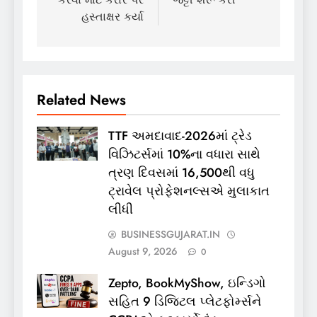
હસ્તાક્ષર કર્યા
Related News
TTF અમદાવાદ-2026માં ટ્રેડ
વિઝિટર્સમાં 10%ના વધારા સાથે
ત્રણ દિવસમાં 16,500થી વધુ
ટ્રાવેલ પ્રોફેશનલ્સએ મુલાકાત
લીધી
BUSINESSGUJARAT.IN
August 9, 2026
0
Zepto, BookMyShow, ઇન્ડિગો
સહિત 9 ડિજિટલ પ્લેટફોર્મ્સને