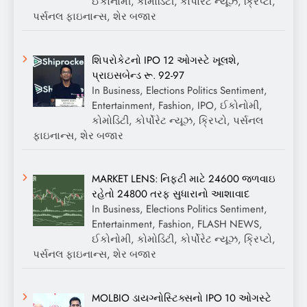
ઈકોનોમી, કોમોડિટી, કોર્પોરેટ ન્યૂઝ, ક્રિપ્ટો,
પર્સનલ ફાઇનાન્સ, શેર બજાર
શિપરોકેટનો IPO 12 ઓગસ્ટે ખૂલશે,
પ્રાઇસબેન્ડ રૂ. 92-97
In Business, Elections Politics Sentiment,
Entertainment, Fashion, IPO, ઈકોનોમી,
કોમોડિટી, કોર્પોરેટ ન્યૂઝ, ક્રિપ્ટો, પર્સનલ
ફાઇનાન્સ, શેર બજાર
MARKET LENS: નિફ્ટી માટે 24600 જળવાઇ
રહેતો 24800 તરફ સુધારાનો આશાવાદ
In Business, Elections Politics Sentiment,
Entertainment, Fashion, FLASH NEWS,
ઈકોનોમી, કોમોડિટી, કોર્પોરેટ ન્યૂઝ, ક્રિપ્ટો,
પર્સનલ ફાઇનાન્સ, શેર બજાર
MOLBIO ડાયગ્નોસ્ટિક્સનો IPO 10 ઓગસ્ટે