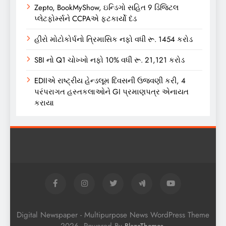
Zepto, BookMyShow, ઇન્ડિગો સહિત 9 ડિજિટલ
પ્લેટફોર્મ્સને CCPAએ ફટકાર્યો દંડ
હીરો મોટોકોર્પનો ત્રિમાસિક નફો વધી રૂ. 1454 કરોડ
SBI નો Q1 ચોખ્ખો નફો 10% વધી રૂ. 21,121 કરોડ
EDIIએ રાષ્ટ્રીય હેન્ડલૂમ દિવસની ઉજવણી કરી, 4
પરંપરાગત હસ્તકલાઓને GI પ્રમાણપત્ર એનાયત
કરાયા
Digital Newspaper - Multipurpose News WordPress Theme