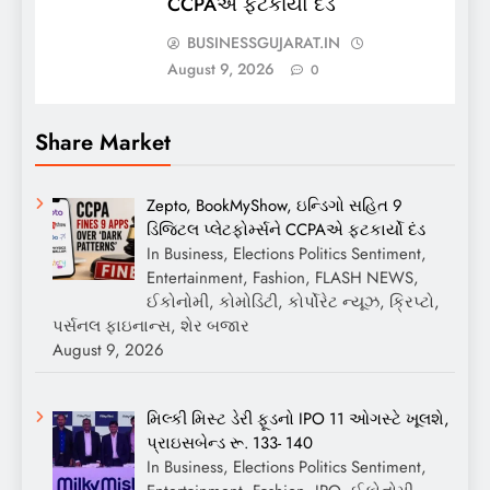
CCPAએ ફટકાર્યો દંડ
BUSINESSGUJARAT.IN
August 9, 2026
0
Share Market
Zepto, BookMyShow, ઇન્ડિગો સહિત 9
ડિજિટલ પ્લેટફોર્મ્સને CCPAએ ફટકાર્યો દંડ
In Business, Elections Politics Sentiment,
Entertainment, Fashion, FLASH NEWS,
ઈકોનોમી, કોમોડિટી, કોર્પોરેટ ન્યૂઝ, ક્રિપ્ટો,
પર્સનલ ફાઇનાન્સ, શેર બજાર
August 9, 2026
મિલ્કી મિસ્ટ ડેરી ફૂડનો IPO 11 ઓગસ્ટે ખૂલશે,
પ્રાઇસબેન્ડ રૂ. 133- 140
In Business, Elections Politics Sentiment,