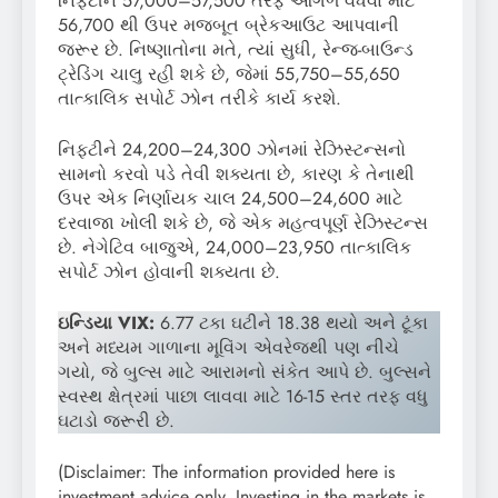
નિફ્ટીને 57,000–57,500 તરફ આગળ વધવા માટે
56,700 થી ઉપર મજબૂત બ્રેકઆઉટ આપવાની
જરૂર છે. નિષ્ણાતોના મતે, ત્યાં સુધી, રેન્જ-બાઉન્ડ
ટ્રેડિંગ ચાલુ રહી શકે છે, જેમાં 55,750–55,650
તાત્કાલિક સપોર્ટ ઝોન તરીકે કાર્ય કરશે.
નિફ્ટીને 24,200–24,300 ઝોનમાં રેઝિસ્ટન્સનો
સામનો કરવો પડે તેવી શક્યતા છે, કારણ કે તેનાથી
ઉપર એક નિર્ણાયક ચાલ 24,500–24,600 માટે
દરવાજા ખોલી શકે છે, જે એક મહત્વપૂર્ણ રેઝિસ્ટન્સ
છે. નેગેટિવ બાજુએ, 24,000–23,950 તાત્કાલિક
સપોર્ટ ઝોન હોવાની શક્યતા છે.
ઇન્ડિયા VIX:
6.77 ટકા ઘટીને 18.38 થયો અને ટૂંકા
અને મધ્યમ ગાળાના મૂવિંગ એવરેજથી પણ નીચે
ગયો, જે બુલ્સ માટે આરામનો સંકેત આપે છે. બુલ્સને
સ્વસ્થ ક્ષેત્રમાં પાછા લાવવા માટે 16-15 સ્તર તરફ વધુ
ઘટાડો જરૂરી છે.
(Disclaimer: The information provided here is
investment advice only. Investing in the markets is