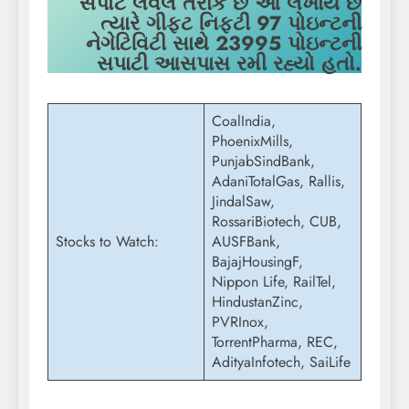
સપોર્ટ લેવલ તરીકે
છે આ લખાય છે
ત્યારે ગીફ્ટ નિફ્ટી 97 પોઇન્ટની
નેગેટિવિટી સાથે 23995 પોઇન્ટની
સપાટી આસપાસ રમી રહ્યો હતો.
CoalIndia,
PhoenixMills,
PunjabSindBank,
AdaniTotalGas, Rallis,
JindalSaw,
RossariBiotech, CUB,
Stocks to Watch:
AUSFBank,
BajajHousingF,
Nippon Life, RailTel,
HindustanZinc,
PVRInox,
TorrentPharma, REC,
AdityaInfotech, SaiLife