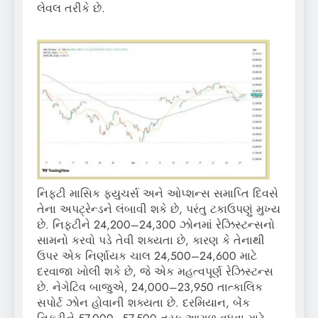
લેવલ તરીકે છે.
નિફ્ટી માસિક ફ્યુચર્સ અને ઓપ્શન્સ સમાપ્તિ દિવસે
તેના અપટ્રેન્ડને લંબાવી શકે છે, પરંતુ ટકાઉપણું મુખ્ય
છે. નિફ્ટીને 24,200–24,300 ઝોનમાં રેઝિસ્ટન્સનો
સામનો કરવો પડે તેવી શક્યતા છે, કારણ કે તેનાથી
ઉપર એક નિર્ણાયક ચાલ 24,500–24,600 માટે
દરવાજા ખોલી શકે છે, જે એક મહત્વપૂર્ણ રેઝિસ્ટન્સ
છે. નેગેટિવ બાજુએ, 24,000–23,950 તાત્કાલિક
સપોર્ટ ઝોન હોવાની શક્યતા છે. દરમિયાન, બેંક