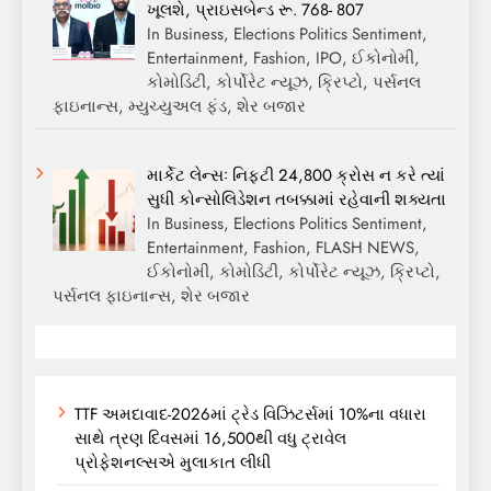
ખૂલશે, પ્રાઇસબેન્ડ રૂ. 768- 807
In Business, Elections Politics Sentiment,
Entertainment, Fashion, IPO, ઈકોનોમી,
કોમોડિટી, કોર્પોરેટ ન્યૂઝ, ક્રિપ્ટો, પર્સનલ
ફાઇનાન્સ, મ્યુચ્યુઅલ ફંડ, શેર બજાર
માર્કેટ લેન્સઃ નિફ્ટી 24,800 ક્રોસ ન કરે ત્યાં
સુધી કોન્સોલિડેશન તબક્કામાં રહેવાની શક્યતા
In Business, Elections Politics Sentiment,
Entertainment, Fashion, FLASH NEWS,
ઈકોનોમી, કોમોડિટી, કોર્પોરેટ ન્યૂઝ, ક્રિપ્ટો,
પર્સનલ ફાઇનાન્સ, શેર બજાર
TTF અમદાવાદ-2026માં ટ્રેડ વિઝિટર્સમાં 10%ના વધારા
સાથે ત્રણ દિવસમાં 16,500થી વધુ ટ્રાવેલ
પ્રોફેશનલ્સએ મુલાકાત લીધી