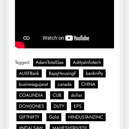
Tagged:
AdaniTotalGas
AdityaInfotech
AUSFBank
BajajHousingF
banknifty
businessgujarat
canada
CHINA
COALINDIA
CUB
dollar
DOWJONES
DUTY
EPS
GIFTNIFTY
Gold
HINDUSTANZINC
JINDALSAW
MAHESHTRIVEDI