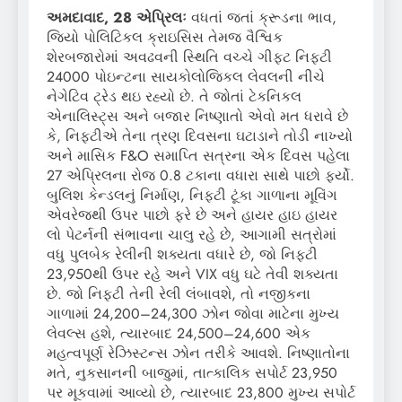
અમદાવાદ, 28 એપ્રિલઃ
વધતાં જતાં ક્રૂડના ભાવ,
જિયો પોલિટિકલ ક્રાઇસિસ તેમજ વૈશ્વિક
શેરબજારોમાં અવઢવની સ્થિતિ વચ્ચે ગીફ્ટ નિફ્ટી
24000 પોઇન્ટના સાયકોલોજિકલ લેવલની નીચે
નેગેટિવ ટ્રેડ થઇ રહ્યો છે. તે જોતાં ટેકનિકલ
એનાલિસ્ટ્સ અને બજાર નિષ્ણાતો એવો મત ધરાવે છે
કે, નિફ્ટીએ તેના ત્રણ દિવસના ઘટાડાને તોડી નાખ્યો
અને માસિક F&O સમાપ્તિ સત્રના એક દિવસ પહેલા
27 એપ્રિલના રોજ 0.8 ટકાના વધારા સાથે પાછો ફર્યો.
બુલિશ કેન્ડલનું નિર્માણ, નિફ્ટી ટૂંકા ગાળાના મૂવિંગ
એવરેજથી ઉપર પાછો ફરે છે અને હાયર હાઇ હાયર
લો પેટર્નની સંભાવના ચાલુ રહે છે, આગામી સત્રોમાં
વધુ પુલબેક રેલીની શક્યતા વધારે છે, જો નિફ્ટી
23,950થી ઉપર રહે અને VIX વધુ ઘટે તેવી શક્યતા
છે. જો નિફ્ટી તેની રેલી લંબાવશે, તો નજીકના
ગાળામાં 24,200–24,300 ઝોન જોવા માટેના મુખ્ય
લેવલ્સ હશે, ત્યારબાદ 24,500–24,600 એક
મહત્વપૂર્ણ રેઝિસ્ટન્સ ઝોન તરીકે આવશે. નિષ્ણાતોના
મતે, નુકસાનની બાજુમાં, તાત્કાલિક સપોર્ટ 23,950
પર મૂકવામાં આવ્યો છે, ત્યારબાદ 23,800 મુખ્ય સપોર્ટ