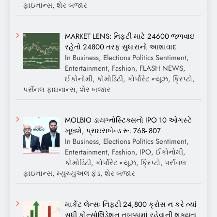
ફાઇનાન્સ, શેર બજાર
MARKET LENS: નિફ્ટી માટે 24600 જળવાઇ
રહેતો 24800 તરફ સુધારાનો આશાવાદ
In Business, Elections Politics Sentiment,
Entertainment, Fashion, FLASH NEWS,
ઈકોનોમી, કોમોડિટી, કોર્પોરેટ ન્યૂઝ, ક્રિપ્ટો,
પર્સનલ ફાઇનાન્સ, શેર બજાર
MOLBIO ડાયગ્નોસ્ટિક્સનો IPO 10 ઓગસ્ટે
ખૂલશે, પ્રાઇસબેન્ડ રૂ. 768- 807
In Business, Elections Politics Sentiment,
Entertainment, Fashion, IPO, ઈકોનોમી,
કોમોડિટી, કોર્પોરેટ ન્યૂઝ, ક્રિપ્ટો, પર્સનલ
ફાઇનાન્સ, મ્યુચ્યુઅલ ફંડ, શેર બજાર
માર્કેટ લેન્સઃ નિફ્ટી 24,800 ક્રોસ ન કરે ત્યાં
સુધી કોન્સોલિડેશન તબક્કામાં રહેવાની શક્યતા