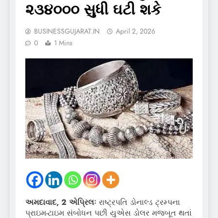
૨૩૪૦૦૦ સુધી ઘટી શકે
BUSINESSGUJARAT.IN
April 2, 2026
0
1 Mins
અમદાવાદ, 2 એપ્રિલઃ
રાષ્ટ્રપતિ ડોનાલ્ડ ટ્રમ્પના
પ્રાઇમ-ટાઇમ સંબોધન પછી યુએસ ડોલર મજબૂત થતાં