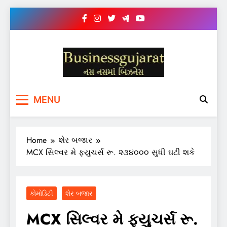
Skip
to
content
BUSINESS GUJARAT
નસ-નસ માં બિઝનેસ
MENU
Home
શેર બજાર
MCX સિલ્વર મે ફ્યુચર્સ રૂ. ૨૩૪૦૦૦ સુધી ઘટી શકે
કોમોડિટી
શેર બજાર
MCX સિલ્વર મે ફ્યુચર્સ રૂ.