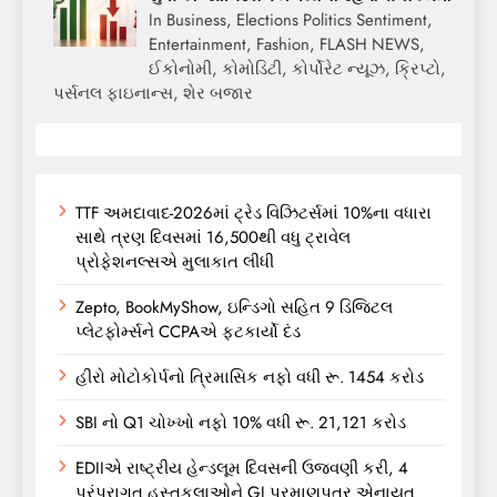
In Business, Elections Politics Sentiment,
Entertainment, Fashion, FLASH NEWS,
ઈકોનોમી, કોમોડિટી, કોર્પોરેટ ન્યૂઝ, ક્રિપ્ટો,
પર્સનલ ફાઇનાન્સ, શેર બજાર
TTF અમદાવાદ-2026માં ટ્રેડ વિઝિટર્સમાં 10%ના વધારા
સાથે ત્રણ દિવસમાં 16,500થી વધુ ટ્રાવેલ
પ્રોફેશનલ્સએ મુલાકાત લીધી
Zepto, BookMyShow, ઇન્ડિગો સહિત 9 ડિજિટલ
પ્લેટફોર્મ્સને CCPAએ ફટકાર્યો દંડ
હીરો મોટોકોર્પનો ત્રિમાસિક નફો વધી રૂ. 1454 કરોડ
SBI નો Q1 ચોખ્ખો નફો 10% વધી રૂ. 21,121 કરોડ
EDIIએ રાષ્ટ્રીય હેન્ડલૂમ દિવસની ઉજવણી કરી, 4
પરંપરાગત હસ્તકલાઓને GI પ્રમાણપત્ર એનાયત