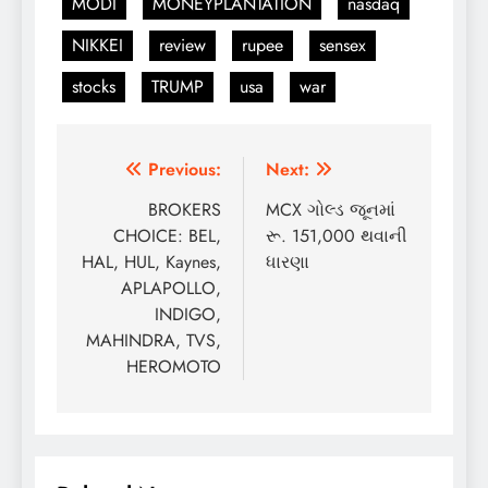
MODI
MONEYPLANTATION
nasdaq
NIKKEI
review
rupee
sensex
stocks
TRUMP
usa
war
Post
Previous:
Next:
navigation
BROKERS
MCX ગોલ્ડ જૂનમાં
CHOICE: BEL,
રૂ. 151,000 થવાની
HAL, HUL, Kaynes,
ધારણા
APLAPOLLO,
INDIGO,
MAHINDRA, TVS,
HEROMOTO