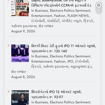
Zepto, BookMyShow, ઇન્ડિગો સહિત 9
ડિજિટલ પ્લેટફોર્મ્સને CCPAએ ફટકાર્યો દંડ
In Business, Elections Politics Sentiment,
Entertainment, Fashion, FLASH NEWS,
ઈકોનોમી, કોમોડિટી, કોર્પોરેટ ન્યૂઝ, ક્રિપ્ટો,
પર્સનલ ફાઇનાન્સ, શેર બજાર
August 9, 2026
મિલ્કી મિસ્ટ ડેરી ફૂડનો IPO 11 ઓગસ્ટે ખૂલશે,
પ્રાઇસબેન્ડ રૂ. 133- 140
In Business, Elections Politics Sentiment,
Entertainment, Fashion, IPO, ઈકોનોમી,
ક્રિપ્ટો, પર્સનલ ફાઇનાન્સ, મ્યુચ્યુઅલ ફંડ,
શેર બજાર
August 8, 2026
શિપરોકેટનો IPO 12 ઓગસ્ટે ખૂલશે,
પ્રાઇસબેન્ડ રૂ. 92-97
In Business, Elections Politics Sentiment,