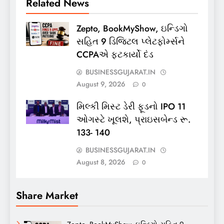
Related News
Zepto, BookMyShow, ઇન્ડિગો
સહિત 9 ડિજિટલ પ્લેટફોર્મ્સને
CCPAએ ફટકાર્યો દંડ
BUSINESSGUJARAT.IN
August 9, 2026
0
મિલ્કી મિસ્ટ ડેરી ફૂડનો IPO 11
ઓગસ્ટે ખૂલશે, પ્રાઇસબેન્ડ રૂ.
133- 140
BUSINESSGUJARAT.IN
August 8, 2026
0
Share Market