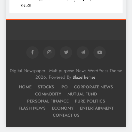
કરાયા
Digital Newspaper - Multipurpose News WordPress Theme
2026. Powered By
.
BlazeThemes
HOME
STOCKS
IPO
CORPORATE NEWS
COMMODITY
MUTUAL FUND
PERSONAL FINANCE
PURE POLITICS
FLASH NEWS
ECONOMY
ENTERTAINMENT
CONTACT US