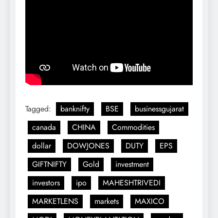
Tagged:
banknifty
BSE
businessgujarat
canada
CHINA
Commodities
dollar
DOWJONES
DUTY
EPS
GIFTNIFTY
Gold
investment
investors
ipo
MAHESHTRIVEDI
MARKETLENS
markets
MAXICO