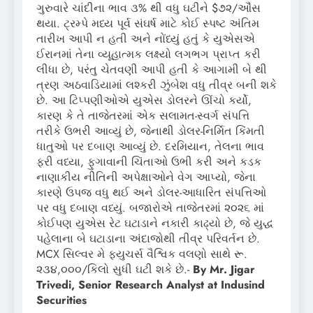
ગુરુવારે ચાંદીના ભાવ ૩% થી વધુ ઘટીને $૭૨/ઔંસ
થયા. ટ્રમ્પે મધ્ય પૂર્વ સંઘર્ષ માટે કોઈ સ્પષ્ટ અંતિમ
તારીખ આપી ન હતી અને નોંધ્યું હતું કે યુએસએ
ઈરાનમાં તેના વ્યૂહાત્મક લક્ષ્યો લગભગ પ્રાપ્ત કરી
લીધા છે, પરંતુ ચેતવણી આપી હતી કે આગામી બે થી
ત્રણ અઠવાડિયામાં લશ્કરી ઝુંબેશ વધુ તીવ્ર બની શકે
છે. આ ટિપ્પણીઓએ યુએસ ડોલરને ઊંચો કર્યો,
કારણ કે તે તાજેતરમાં એક સલામત-સ્વર્ગ સંપત્તિ
તરીકે ઉભરી આવ્યું છે, જેનાથી ડોલર-નિર્મિત કિંમતી
ધાતુઓ પર દબાણ આવ્યું છે. દરમિયાન, તેલના ભાવ
ફરી વધ્યા, ફુગાવાની ચિંતાઓ ઉભી કરી અને કડક
નાણાકીય નીતિની અપેક્ષાઓને વેગ આપ્યો, જેના
કારણે ઉપજ વધુ થઈ અને ડોલર-આધારિત સંપત્તિઓ
પર વધુ દબાણ વધ્યું. બજારોએ તાજેતરમાં ૨૦૨૬ માં
કોઈપણ યુએસ રેટ ઘટાડાને નકારી કાઢ્યો છે, જે યુદ્ધ
પહેલાના બે ઘટાડાના અંદાજોથી તીવ્ર પરિવર્તન છે.
MCX સિલ્વર મે ફ્યુચર્સ વૈશ્વિક વલણો સાથે રૂ.
૨૩૪,૦૦૦/કિલો સુધી ઘટી શકે છે.-
By Mr. Jigar
Trivedi, Senior Research Analyst at Indusind
Securities