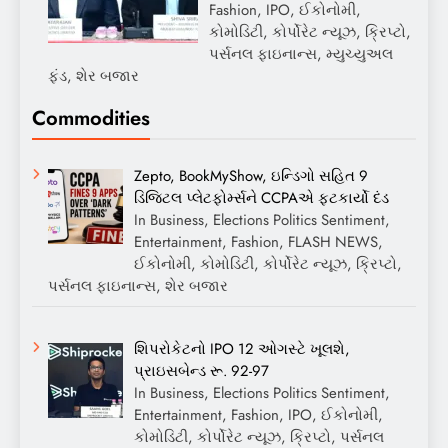
Fashion, IPO, ઈકોનોમી,
કોમોડિટી, કોર્પોરેટ ન્યૂઝ, ક્રિપ્ટો,
પર્સનલ ફાઇનાન્સ, મ્યુચ્યુઅલ
ફંડ, શેર બજાર
Commodities
Zepto, BookMyShow, ઇન્ડિગો સહિત 9
ડિજિટલ પ્લેટફોર્મ્સને CCPAએ ફટકાર્યો દંડ
In Business, Elections Politics Sentiment,
Entertainment, Fashion, FLASH NEWS,
ઈકોનોમી, કોમોડિટી, કોર્પોરેટ ન્યૂઝ, ક્રિપ્ટો,
પર્સનલ ફાઇનાન્સ, શેર બજાર
શિપરોકેટનો IPO 12 ઓગસ્ટે ખૂલશે,
પ્રાઇસબેન્ડ રૂ. 92-97
In Business, Elections Politics Sentiment,
Entertainment, Fashion, IPO, ઈકોનોમી,
કોમોડિટી, કોર્પોરેટ ન્યૂઝ, ક્રિપ્ટો, પર્સનલ