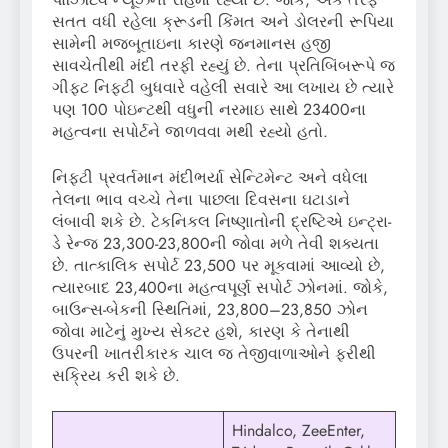
સતત વધી રહેલા ક્રૂડની કિંમત અને ડોલરની રૂપિયા
સામેની મજબૂતાઇના કારણે જનમાનસ હજી
સાવચેતીથી મંદી તરફી રહ્યું છે. તેના પ્રતિબિંબરૂપે જ
ગીફ્ટ નિફ્ટી બુધવારે વહેલી સવારે આ લખાય છે ત્યારે
પણ 100 પોઇન્ટથી વધુની નરમાઇ સાથે 23400ના
મહત્વના સપોર્ટને જાળવવા મથી રહ્યો હતો.
નિફ્ટી પ્રવર્તમાન મંદીભર્યા સેન્ટિમેન્ટ અને વધેલા
તેલના ભાવ વચ્ચે તેના પાછલા દિવસના ઘટાડાને
લંબાવી શકે છે. ટેકનિકલ નિષ્ણાતોની દ્રષ્ટિએ ઇન્ટ્રા-
ડે રેન્જ 23,300-23,800ની જોવા મળે તેવી શક્યતા
છે. તાત્કાલિક સપોર્ટ 23,500 પર મૂકવામાં આવ્યો છે,
ત્યારબાદ 23,400ના મહત્વપૂર્ણ સપોર્ટ ઝોનમાં. જોકે,
બાઉન્સ-બેકની સ્થિતિમાં, 23,800–23,850 ઝોન
જોવા માટેનું મુખ્ય સેક્ટર હશે, કારણ કે તેનાથી
ઉપરની ખાતરીકારક ચાલ જ તેજીવાળાઓને ફરીથી
સક્રિય કરી શકે છે.
Hindalco, ZeeEnter,