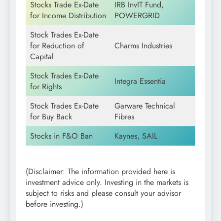
Stocks Trade Ex-Date
IRB InvIT Fund,
for Income Distribution
POWERGRID
Stock Trades Ex-Date
for Reduction of
Charms Industries
Capital
Stock Trades Ex-Date
Integra Essentia
for Rights
Stock Trades Ex-Date
Garware Technical
for Buy Back
Fibres
Stocks in F&O Ban
Kaynes, SAIL
(Disclaimer: The information provided here is
investment advice only. Investing in the markets is
subject to risks and please consult your advisor
before investing.)