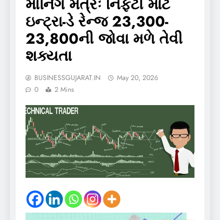
મોર્નિંગ મંત્રઃ નિફ્ટી માટે
ઇન્ટ્રા-ડે રેન્જ 23,300-
23,800ની જોવા મળે તેવી
શક્યતા
BUSINESSGUJARAT.IN
May 20, 2026
0
2 Mins