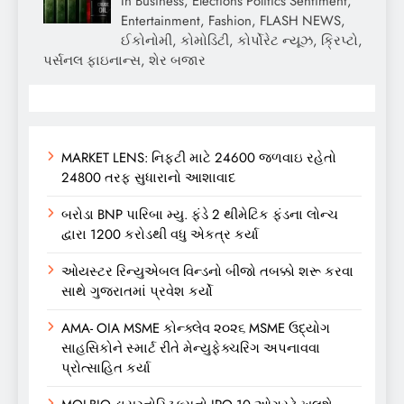
In Business, Elections Politics Sentiment,
Entertainment, Fashion, FLASH NEWS,
ઈકોનોમી, કોમોડિટી, કોર્પોરેટ ન્યૂઝ, ક્રિપ્ટો,
પર્સનલ ફાઇનાન્સ, શેર બજાર
MARKET LENS: નિફ્ટી માટે 24600 જળવાઇ રહેતો
24800 તરફ સુધારાનો આશાવાદ
બરોડા BNP પારિબા મ્યુ. ફંડે 2 થીમેટિક ફંડના લોન્ચ
દ્વારા 1200 કરોડથી વધુ એકત્ર કર્યા
ઓયસ્ટર રિન્યુએબલ વિન્ડનો બીજો તબક્કો શરૂ કરવા
સાથે ગુજરાતમાં પ્રવેશ કર્યો
AMA- OIA MSME કોન્ક્લેવ ૨૦૨૬ MSME ઉદ્યોગ
સાહસિકોને સ્માર્ટ રીતે મેન્યુફેક્ચરિંગ અપનાવવા
પ્રોત્સાહિત કર્યા