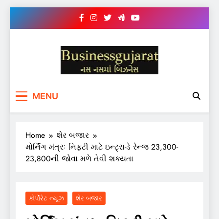
Skip
to
content
BUSINESS GUJARAT
નસ-નસ માં બિઝનેસ
MENU
Home
શેર બજાર
મોર્નિંગ મંત્રઃ નિફ્ટી માટે ઇન્ટ્રા-ડે રેન્જ 23,300-
23,800ની જોવા મળે તેવી શક્યતા
કોર્પોરેટ ન્યૂઝ
શેર બજાર