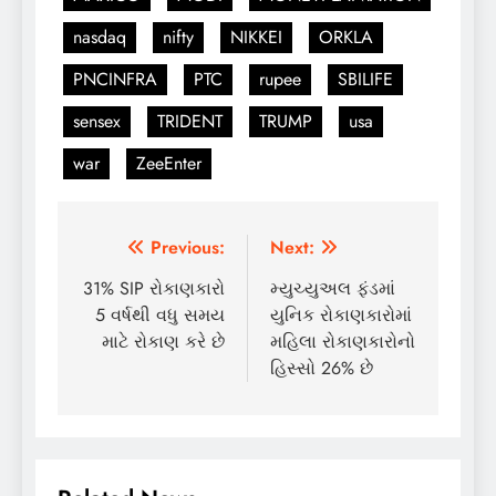
nasdaq
nifty
NIKKEI
ORKLA
PNCINFRA
PTC
rupee
SBILIFE
sensex
TRIDENT
TRUMP
usa
war
ZeeEnter
Post
Previous:
Next:
navigation
31% SIP રોકાણકારો
મ્યુચ્યુઅલ ફંડમાં
5 વર્ષથી વધુ સમય
યુનિક રોકાણકારોમાં
માટે રોકાણ કરે છે
મહિલા રોકાણકારોનો
હિસ્સો 26% છે