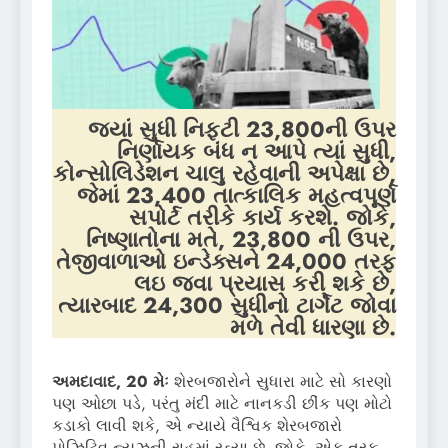
જ્યાં સુધી નિફ્ટી 23,800ની ઉપર
નિર્ણાયક બંધ ન આપે ત્યાં સુધી,
કોન્સોલિડેશન ચાલુ રહેવાની અપેક્ષા છે,
જેમાં 23,400 તાત્કાલિક મહત્વપૂર્ણ
સપોર્ટ તરીકે કાર્ય કરશે. જોકે,
નિષ્ણાતોના મતે, 23,800 ની ઉપર,
તેજીવાળાઓ ઇન્ડેક્સને 24,000 તરફ
લઇ જવા પ્રયાસ કરી શકે છે,
ત્યારબાદ 24,300 સુધીનો ટાર્ગેટ જોવા
મળે તેવી ધારણા છે.
અમદાવાદ, 20 મેઃ
શેરબજારોને સુધારા માટે સો કારણો
પણ ઓછા પડે, પરંતુ મંદી માટે નાનકડી છીંક પણ મોટો
કડાકો લાવી શકે, એ ન્યાયે વૈશ્વિક શેરબજારો
પોઝિટિવ ન્યૂઝની રાહમાં રહ્યા છે. જોકે, એક તરફ