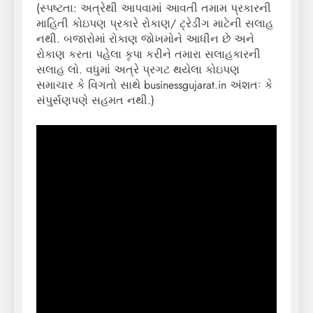
(સ્પષ્ટતા: અત્રેથી આપવામાં આવતી તમામ પ્રકારની
માહિતી કોઇપણ પ્રકારે રોકાણ/ ટ્રેડીંગ માટેની સલાહ
નથી. બજારોમાં રોકાણ જોખમોને આધીન છે અને
રોકાણ કરતા પહેલા કૃપા કરીને તમારા સલાહકારની
સલાહ લો. વધુમાં અત્રે પ્રગટ થયેલા કોઇપણ
સમાચાર કે વિગતો સાથે businessgujarat.in અંશતઃ કે
સંપુર્સણપણે સહમત નથી.)