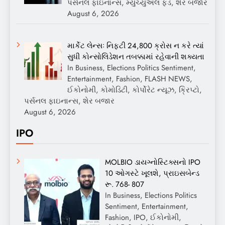
પર્સનલ ફાઇનાન્સ, મ્યુચ્યુઅલ ફંડ, શેર બજાર
August 6, 2026
માર્કેટ લેન્સઃ નિફ્ટી 24,800 ક્રોસ ન કરે ત્યાં
સુધી કોન્સોલિડેશન તબક્કામાં રહેવાની શક્યતા
In Business, Elections Politics Sentiment,
Entertainment, Fashion, FLASH NEWS,
ઈકોનોમી, કોમોડિટી, કોર્પોરેટ ન્યૂઝ, ક્રિપ્ટો,
પર્સનલ ફાઇનાન્સ, શેર બજાર
August 6, 2026
IPO
MOLBIO ડાયગ્નોસ્ટિક્સનો IPO
10 ઓગસ્ટે ખૂલશે, પ્રાઇસબેન્ડ
રૂ. 768- 807
In Business, Elections Politics
Sentiment, Entertainment,
Fashion, IPO, ઈકોનોમી,