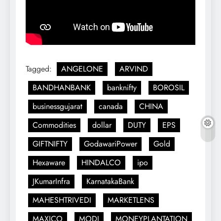
Tagged:
ANGELONE
ARVIND
BANDHANBANK
banknifty
BOROSIL
businessgujarat
canada
CHINA
Commodities
dollar
DUTY
EPS
GIFTNIFTY
GodawariPower
Gold
Hexaware
HINDALCO
ipo
JKumarInfra
KarnatakaBank
MAHESHTRIVEDI
MARKETLENS
MAXICO
MODI
MONEYPLANTATION