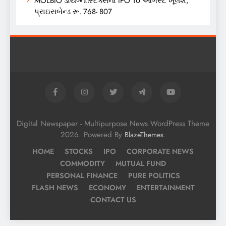
MOLBIO ડાયગ્નોસ્ટિક્સનો IPO 10 ઓગસ્ટે ખૂલશે,
પ્રાઇસબેન્ડ રૂ. 768- 807
Digital Newspaper - Multipurpose News WordPress Theme
2026. Powered By
.
BlazeThemes
HOME
STOCKS
IPO
CORPORATE NEWS
COMMODITY
MUTUAL FUND
PERSONAL FINANCE
PURE POLITICS
FLASH NEWS
ECONOMY
ENTERTAINMENT
CONTACT US