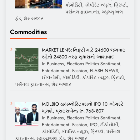
કોમોડિટી, કોર્પોરેટ ન્યૂઝ, ક્રિપ્ટો,
પર્સનલ ફાઇનાન્સ, મ્યુચ્યુઅલ
ફંડ, શેર બજાર
Commodities
MARKET LENS: નિફ્ટી માટે 24600 જળવાઇ
રહેતો 24800 તરફ સુધારાનો આશાવાદ
In Business, Elections Politics Sentiment,
Entertainment, Fashion, FLASH NEWS,
ઈકોનોમી, કોમોડિટી, કોર્પોરેટ ન્યૂઝ, ક્રિપ્ટો,
પર્સનલ ફાઇનાન્સ, શેર બજાર
MOLBIO ડાયગ્નોસ્ટિક્સનો IPO 10 ઓગસ્ટે
ખૂલશે, પ્રાઇસબેન્ડ રૂ. 768- 807
In Business, Elections Politics Sentiment,
Entertainment, Fashion, IPO, ઈકોનોમી,
કોમોડિટી, કોર્પોરેટ ન્યૂઝ, ક્રિપ્ટો, પર્સનલ
ફાઇનાન્સ, મ્યુચ્યુઅલ ફંડ, શેર બજાર