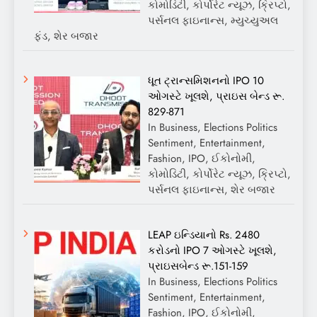
કોમોડિટી, કોર્પોરેટ ન્યૂઝ, ક્રિપ્ટો,
પર્સનલ ફાઇનાન્સ, મ્યુચ્યુઅલ
ફંડ, શેર બજાર
ધૂત ટ્રાન્સમિશનનો IPO 10
ઓગસ્ટે ખૂલશે, પ્રાઇસ બેન્ડ રૂ.
829-871
In Business, Elections Politics
Sentiment, Entertainment,
Fashion, IPO, ઈકોનોમી,
કોમોડિટી, કોર્પોરેટ ન્યૂઝ, ક્રિપ્ટો,
પર્સનલ ફાઇનાન્સ, શેર બજાર
LEAP ઇન્ડિયાનો Rs. 2480
કરોડનો IPO 7 ઓગસ્ટે ખૂલશે,
પ્રાઇસબેન્ડ રૂ.151-159
In Business, Elections Politics
Sentiment, Entertainment,
Fashion, IPO, ઈકોનોમી,