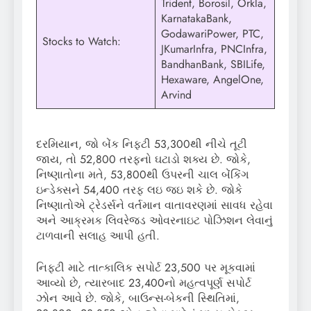
Trident, Borosil, Orkla,
KarnatakaBank,
GodawariPower, PTC,
Stocks to Watch:
JKumarInfra, PNCInfra,
BandhanBank, SBILife,
Hexaware, AngelOne,
Arvind
દરમિયાન, જો બેંક નિફ્ટી 53,300થી નીચે તૂટી
જાય, તો 52,800 તરફનો ઘટાડો શક્ય છે. જોકે,
નિષ્ણાતોના મતે, 53,800થી ઉપરની ચાલ બેંકિંગ
ઇન્ડેક્સને 54,400 તરફ લઇ જઇ શકે છે. જોકે
નિષ્ણાતોએ ટ્રેડર્સને વર્તમાન વાતાવરણમાં સાવધ રહેવા
અને આક્રમક લિવરેજ્ડ ઓવરનાઇટ પોઝિશન લેવાનું
ટાળવાની સલાહ આપી હતી.
નિફ્ટી માટે તાત્કાલિક સપોર્ટ 23,500 પર મૂકવામાં
આવ્યો છે, ત્યારબાદ 23,400નો મહત્વપૂર્ણ સપોર્ટ
ઝોન આવે છે. જોકે, બાઉન્સ-બેકની સ્થિતિમાં,