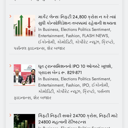
માર્કેટ લેન્સઃ નિફ્ટી 24,800 ક્રોસ ન કરે ત્યાં
સુધી કોન્સોલિડેશન તબક્કામાં રહેવાની શક્યતા
In Business, Elections Politics Sentiment,
Entertainment, Fashion, FLASH NEWS,
ઈકોનોમી, કોમોડિટી, કોર્પોરેટ ન્યૂઝ, ક્રિપ્ટો,
પર્સનલ ફાઇનાન્સ, શેર બજાર
ધૂત ટ્રાન્સમિશનનો IPO 10 ઓગસ્ટે ખૂલશે,
પ્રાઇસ બેન્ડ રૂ. 829-871
In Business, Elections Politics Sentiment,
Entertainment, Fashion, IPO, ઈકોનોમી,
કોમોડિટી, કોર્પોરેટ ન્યૂઝ, ક્રિપ્ટો, પર્સનલ
ફાઇનાન્સ, શેર બજાર
ગિફ્ટી નિફ્ટી સવારે 24700 ક્રોસ, નિફ્ટી માટે
24800 મહત્વની રેઝિસ્ટન્સ