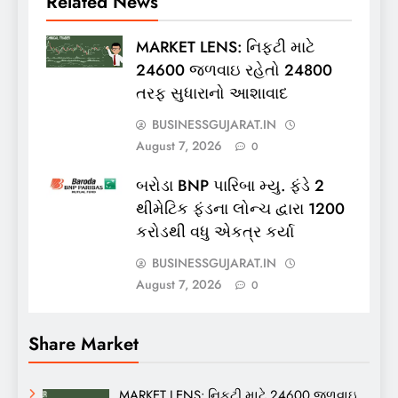
Related News
MARKET LENS: નિફ્ટી માટે
24600 જળવાઇ રહેતો 24800
તરફ સુધારાનો આશાવાદ
BUSINESSGUJARAT.IN
August 7, 2026
0
બરોડા BNP પારિબા મ્યુ. ફંડે 2
થીમેટિક ફંડના લોન્ચ દ્વારા 1200
કરોડથી વધુ એકત્ર કર્યા
BUSINESSGUJARAT.IN
August 7, 2026
0
Share Market
MARKET LENS: નિફ્ટી માટે 24600 જળવાઇ