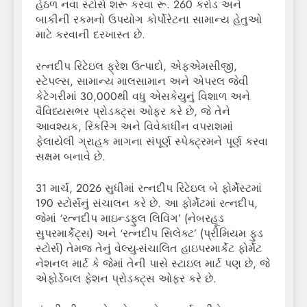
હેઠળ નવા સ્ટોર્સ શરૂ કરવા રૂ. 260 કરોડ અને
બાકીની રકમનો ઉપયોગ કોર્પોરેટના સામાન્ય હેતુઓ
માટે કરવાની દરખાસ્ત છે.
રત્નદીપ રિટેઇલ ફ્રેશ ઉત્પાદો, એફએમસીજી,
સ્ટેપલ્સ, સામાન્ય માલસામાન અને એપરલ જેવી
કેટેગરીમાં 30,000થી વધુ એસકેયુનું વિશાળ અને
વૈવિધ્યસભર પ્રોડક્ટ્સ ઓફર કરે છે, જે તેને
આવશ્યક, રિકરિંગ અને વિવેકાધીન વપરાશમાં
ફેલાયેલી ગ્રાહક માગના સંપૂર્ણ સ્પેક્ટ્રમને પૂર્ણ કરવા
સક્ષમ બનાવે છે.
31 માર્ચ, 2026 સુધીમાં રત્નદીપ રિટેઇલ બે ફોર્મેસ્ટમાં
190 સ્ટોર્સનું સંચાલન કરે છે. આ ફોર્મેટમાં રત્નદીપ,
જેમાં ‘રત્નદીપ માઇન્ડફુલ લિવિંગ’ (નેબરહૂડ
સુપરમાર્કેટ્સ) અને ‘રત્નદીપ સિલેક્ટ’ (પ્રીમિયમ ફુડ
સ્ટોર્સ) તેમજ તેનું વેલ્યુ-સંચાલિત હાઇપરમાર્કેટ ફોર્મેટ
નેશનલ માર્ટ કે જેમાં તેની પાસે સ્ટાઇલ માર્ટ પણ છે, જે
એફોર્ડેબલ ફેશન પ્રોડક્ટ્સ ઓફર કરે છે.