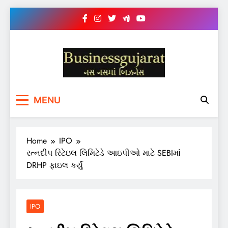
Skip
to
content
BUSINESS GUJARAT
નસ-નસ માં બિઝનેસ
MENU
Home
IPO
રત્નદીપ રિટેઇલ લિમિટેડે આઇપીઓ માટે SEBIમાં
DRHP ફાઇલ કર્યું
IPO