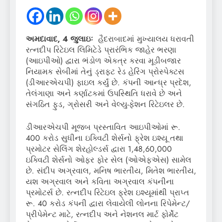
અમદાવાદ
, 4
જુલાઇઃ
હૈદરાબાદમાં મુખ્યાલય ધરાવતી
રત્નદીપ રિટેઇલ લિમિટેડે પ્રારંભિક જાહેર ભરણા
(આઇપીઓ) દ્વારા ભંડોળ એકત્ર કરવા મૂડીબજાર
નિયામક સેબીમાં તેનું ડ્રાફ્ટ રેડ હેરિંગ પ્રોસ્પેક્ટસ
(ડીઆરએચપી) ફાઇલ કર્યું છે. કંપની આન્ધ્ર પ્રદેશ,
તેલંગાણા અને કર્ણાટકમાં ઉપસ્થિતિ ધરાવે છે અને
સંગઠિત ફુડ, ગ્રોસરી અને વેલ્યુ-ફેશન રિટેઇલર છે.
ડીઆરએચપી મૂજબ પ્રસ્તાવિત આઇપીઓમાં રૂ.
400 કરોડ સુધીના ઇક્વિટી શેર્સનો ફ્રેશ ઇશ્યૂ તથા
પ્રમોટર સેલિંગ શેરહોલ્ડર્સ દ્વારા 1,48,60,000
ઇક્વિટી શેર્સનો ઓફર ફોર સેલ (ઓએફએસ) સામેલ
છે. સંદીપ અગ્રવાલ, મનિષ ભારતીય, મિતેશ ભારતીય,
યશ અગ્રવાલ અને કવિતા અગ્રવાલ કંપનીના
પ્રમોટર્સ છે. રત્નદીપ રિટેઇલ ફ્રેશ ઇશ્યૂમાંથી પ્રાપ્ત
રૂ. 40 કરોડ કંપની દ્વારા લેવાયેલી લોનના રિપેમેન્ટ/
પ્રીપેમેન્ટ માટે, રત્નદીપ અને નેશનલ માર્ટ ફોર્મેટ