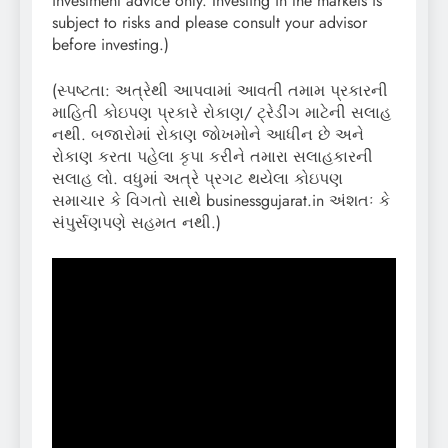
investment advice only. Investing in the markets is
subject to risks and please consult your advisor
before investing.)
(સ્પષ્ટતા: અત્રેથી આપવામાં આવતી તમામ પ્રકારની
માહિતી કોઇપણ પ્રકારે રોકાણ/ ટ્રેડીંગ માટેની સલાહ
નથી. બજારોમાં રોકાણ જોખમોને આધીન છે અને
રોકાણ કરતા પહેલા કૃપા કરીને તમારા સલાહકારની
સલાહ લો. વધુમાં અત્રે પ્રગટ થયેલા કોઇપણ
સમાચાર કે વિગતો સાથે businessgujarat.in અંશતઃ કે
સંપુર્સણપણે સહમત નથી.)