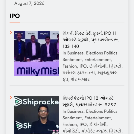
August 7, 2026
IPO
મિલ્કી મિસ્ટ ડેરી ફૂડનો IPO 11
ઓગસ્ટે ખૂલશે, પ્રાઇસબેન્ડ રૂ.
133- 140
In Business, Elections Politics
Sentiment, Entertainment,
Fashion, IPO, ઈકોનોમી, ક્રિપ્ટો,
પર્સનલ ફાઇનાન્સ, મ્યુચ્યુઅલ
ફંડ, શેર બજાર
શિપરોકેટનો IPO 12 ઓગસ્ટે
ખૂલશે, પ્રાઇસબેન્ડ રૂ. 92-97
In Business, Elections Politics
Sentiment, Entertainment,
Fashion, IPO, ઈકોનોમી,
કોમોડિટી, કોર્પોરેટ ન્યૂઝ, ક્રિપ્ટો,