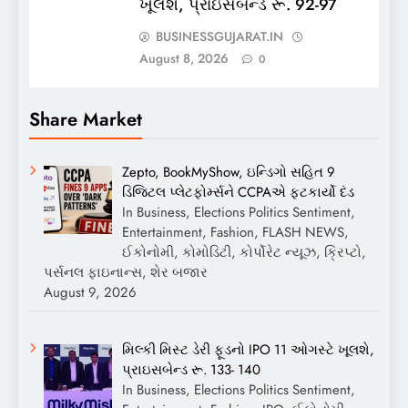
ખૂલશે, પ્રાઇસબેન્ડ રૂ. 92-97
BUSINESSGUJARAT.IN
August 8, 2026
0
Share Market
Zepto, BookMyShow, ઇન્ડિગો સહિત 9
ડિજિટલ પ્લેટફોર્મ્સને CCPAએ ફટકાર્યો દંડ
In Business, Elections Politics Sentiment,
Entertainment, Fashion, FLASH NEWS,
ઈકોનોમી, કોમોડિટી, કોર્પોરેટ ન્યૂઝ, ક્રિપ્ટો,
પર્સનલ ફાઇનાન્સ, શેર બજાર
August 9, 2026
મિલ્કી મિસ્ટ ડેરી ફૂડનો IPO 11 ઓગસ્ટે ખૂલશે,
પ્રાઇસબેન્ડ રૂ. 133- 140
In Business, Elections Politics Sentiment,