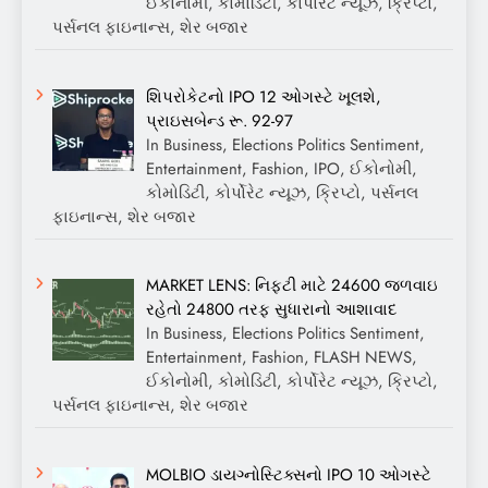
ઈકોનોમી, કોમોડિટી, કોર્પોરેટ ન્યૂઝ, ક્રિપ્ટો,
પર્સનલ ફાઇનાન્સ, શેર બજાર
શિપરોકેટનો IPO 12 ઓગસ્ટે ખૂલશે,
પ્રાઇસબેન્ડ રૂ. 92-97
In Business, Elections Politics Sentiment,
Entertainment, Fashion, IPO, ઈકોનોમી,
કોમોડિટી, કોર્પોરેટ ન્યૂઝ, ક્રિપ્ટો, પર્સનલ
ફાઇનાન્સ, શેર બજાર
MARKET LENS: નિફ્ટી માટે 24600 જળવાઇ
રહેતો 24800 તરફ સુધારાનો આશાવાદ
In Business, Elections Politics Sentiment,
Entertainment, Fashion, FLASH NEWS,
ઈકોનોમી, કોમોડિટી, કોર્પોરેટ ન્યૂઝ, ક્રિપ્ટો,
પર્સનલ ફાઇનાન્સ, શેર બજાર
MOLBIO ડાયગ્નોસ્ટિક્સનો IPO 10 ઓગસ્ટે