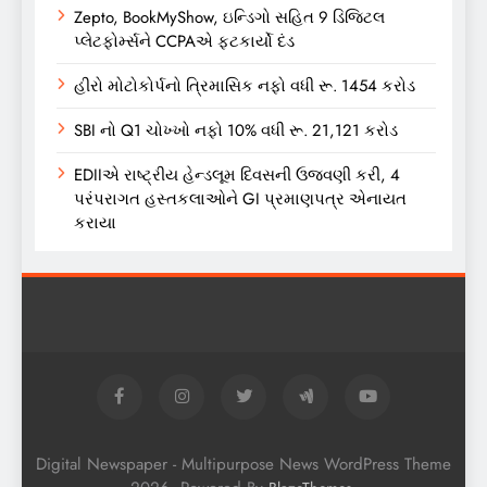
Zepto, BookMyShow, ઇન્ડિગો સહિત 9 ડિજિટલ
પ્લેટફોર્મ્સને CCPAએ ફટકાર્યો દંડ
હીરો મોટોકોર્પનો ત્રિમાસિક નફો વધી રૂ. 1454 કરોડ
SBI નો Q1 ચોખ્ખો નફો 10% વધી રૂ. 21,121 કરોડ
EDIIએ રાષ્ટ્રીય હેન્ડલૂમ દિવસની ઉજવણી કરી, 4
પરંપરાગત હસ્તકલાઓને GI પ્રમાણપત્ર એનાયત
કરાયા
Digital Newspaper - Multipurpose News WordPress Theme