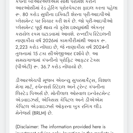
કંપની બીઆરએલએમ સાથે પરામર્શ કરીને
આરઓસીમાં રેડ હેરિંગ પ્રોસ્પેક્ટસ ફાઇલ કરતા પહેલા
રૂ. 80 કરોડ સુધીના ઇક્વિટી શેરના પ્રી-આઇપીઓ
પ્લેસમેન્ટ પર વિચાર કરી શકે છે. જો પ્રી-આઇપીઓ
પ્લેસમેન્ટ પૂર્ણ થાય તો ફ્રેશ ઇશ્યૂમાંથી એકત્ર
કરાયેલ રકમ ઘટાડવામાં આવશે. રત્નદીપ રિટેઇલની
નાણાકીય વર્ષ 2026માં કામગીરીમાંથી આવક રૂ.
2,223 કરોડ નોંધાઇ છે, જે નાણાકીય વર્ષ 2024ની
તુલનામાં 15 ટકા સીએજીઆર દર્શાવે છે. આ
સમયગાળામાં કંપનીનો પ્રોફિટ આફ્ટર ટેક્સ
(પીએટી) રૂ. 36.7 કરોડ નોંધાયો છે.
ડીઆરએચપી મૂજબ એવન્યુ સુપરમાર્કેટ્સ, વિશાલ
મેગા માર્ટ, સ્પેન્સર્સ રિટેઇલ અને ટ્રેન્ટ કંપનીના
લિસ્ટેડ પિઅર્સ છે. મોતીલાલ ઓસ્વાલ ઇન્વેસ્ટમેન્ટ
એડવાઇઝર્સ, એક્સિસ કેપિટલ અને ડીએએમ
કેપિટલ એડવાઇઝર્સ ઓફરના બુક રનિંગ લીડ
મેનેજર્સ (BRLM) છે.
(Disclaimer: The information provided here is