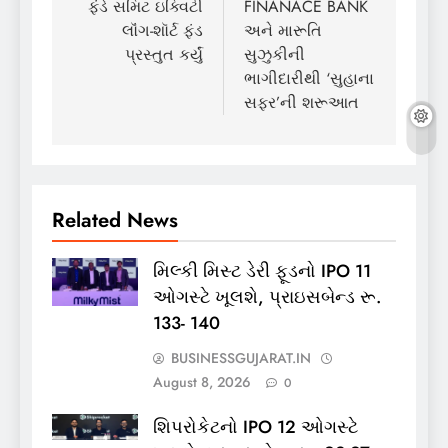
ફંડે સમિટ ઇક્વિટી
FINANACE BANK
લૉંગ-શૉર્ટ ફંડ
અને મારૂતિ
પ્રસ્તુત કર્યું
સુઝુકીની
ભાગીદારીથી ‘સુહાના
સફર’ની શરૂઆત
Related News
મિલ્કી મિસ્ટ ડેરી ફૂડનો IPO 11
ઓગસ્ટે ખૂલશે, પ્રાઇસબેન્ડ રૂ.
133- 140
BUSINESSGUJARAT.IN
August 8, 2026
0
શિપરોકેટનો IPO 12 ઓગસ્ટે