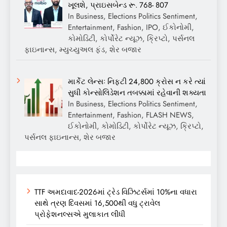
ખૂલશે, પ્રાઇસબેન્ડ રૂ. 768- 807
In Business, Elections Politics Sentiment,
Entertainment, Fashion, IPO, ઈકોનોમી,
કોમોડિટી, કોર્પોરેટ ન્યૂઝ, ક્રિપ્ટો, પર્સનલ
ફાઇનાન્સ, મ્યુચ્યુઅલ ફંડ, શેર બજાર
માર્કેટ લેન્સઃ નિફ્ટી 24,800 ક્રોસ ન કરે ત્યાં
સુધી કોન્સોલિડેશન તબક્કામાં રહેવાની શક્યતા
In Business, Elections Politics Sentiment,
Entertainment, Fashion, FLASH NEWS,
ઈકોનોમી, કોમોડિટી, કોર્પોરેટ ન્યૂઝ, ક્રિપ્ટો,
પર્સનલ ફાઇનાન્સ, શેર બજાર
TTF અમદાવાદ-2026માં ટ્રેડ વિઝિટર્સમાં 10%ના વધારા
સાથે ત્રણ દિવસમાં 16,500થી વધુ ટ્રાવેલ
પ્રોફેશનલ્સએ મુલાકાત લીધી