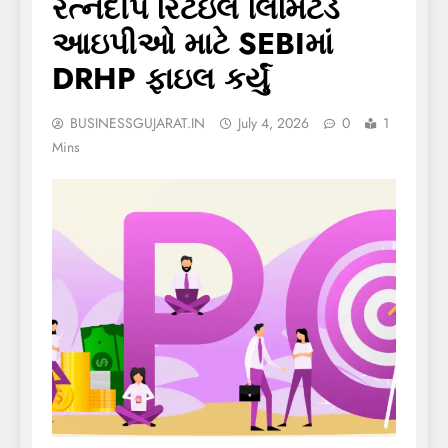
રત્નદીપ રિટેઇલ લિમિટેડે
આઇપીઓ માટે SEBIમાં
DRHP ફાઇલ કર્યું
BUSINESSGUJARAT.IN
July 4, 2026
0
1
Mins