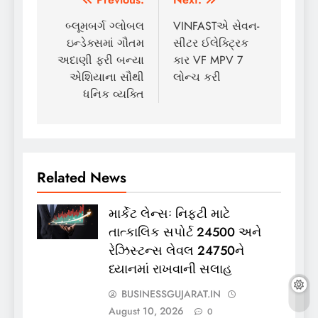
Post
navigation
બ્લૂમબર્ગ ગ્લોબલ
VINFASTએ સેવન-
ઇન્ડેક્સમાં ગૌતમ
સીટર ઈલેક્ટ્રિક
અદાણી ફરી બન્યા
કાર VF MPV 7
એશિયાના સૌથી
લોન્ચ કરી
ધનિક વ્યક્તિ
Related News
માર્કેટ લેન્સઃ નિફ્ટી માટે
તાત્કાલિક સપોર્ટ 24500 અને
રેઝિસ્ટન્સ લેવલ 24750ને
ધ્યાનમાં રાખવાની સલાહ
BUSINESSGUJARAT.IN
August 10, 2026
0