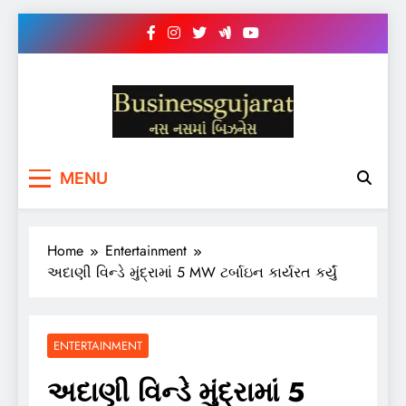
Skip
to
content
BUSINESS GUJARAT
નસ-નસ માં બિઝનેસ
MENU
Home
Entertainment
અદાણી વિન્ડે મુંદ્રામાં 5 MW ટર્બાઇન કાર્યરત કર્યું
ENTERTAINMENT
અદાણી વિન્ડે મુંદ્રામાં 5