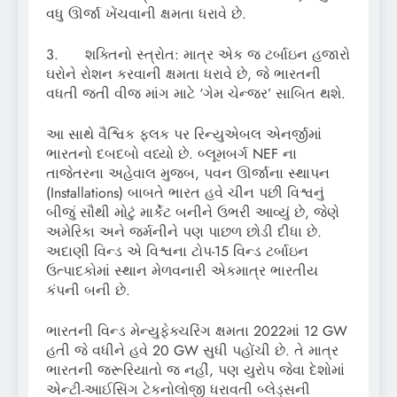
વધુ ઊર્જા ખેંચવાની ક્ષમતા ધરાવે છે.
3. શક્તિનો સ્ત્રોત: માત્ર એક જ ટર્બાઇન હજારો
ઘરોને રોશન કરવાની ક્ષમતા ધરાવે છે, જે ભારતની
વધતી જતી વીજ માંગ માટે ‘ગેમ ચેન્જર’ સાબિત થશે.
આ સાથે વૈશ્વિક ફલક પર રિન્યુએબલ એનર્જીમાં
ભારતનો દબદબો વધ્યો છે. બ્લૂમબર્ગ NEF ના
તાજેતરના અહેવાલ મુજબ, પવન ઊર્જાના સ્થાપન
(Installations) બાબતે ભારત હવે ચીન પછી વિશ્વનું
બીજું સૌથી મોટું માર્કેટ બનીને ઉભરી આવ્યું છે, જેણે
અમેરિકા અને જર્મનીને પણ પાછળ છોડી દીધા છે.
અદાણી વિન્ડ એ વિશ્વના ટોપ-15 વિન્ડ ટર્બાઇન
ઉત્પાદકોમાં સ્થાન મેળવનારી એકમાત્ર ભારતીય
કંપની બની છે.
ભારતની વિન્ડ મેન્યુફેક્ચરિંગ ક્ષમતા 2022માં 12 GW
હતી જે વધીને હવે 20 GW સુધી પહોંચી છે. તે માત્ર
ભારતની જરૂરિયાતો જ નહીં, પણ યુરોપ જેવા દેશોમાં
એન્ટી-આઈસિંગ ટેકનોલોજી ધરાવતી બ્લેડ્સની