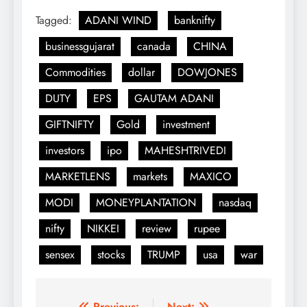
Tagged:
ADANI WIND
banknifty
businessgujarat
canada
CHINA
Commodities
dollar
DOWJONES
DUTY
EPS
GAUTAM ADANI
GIFTNIFTY
Gold
investment
investors
ipo
MAHESHTRIVEDI
MARKETLENS
markets
MAXICO
MODI
MONEYPLANTATION
nasdaq
nifty
NIKKEI
review
rupee
sensex
stocks
TRUMP
usa
war
Previous:
Next: