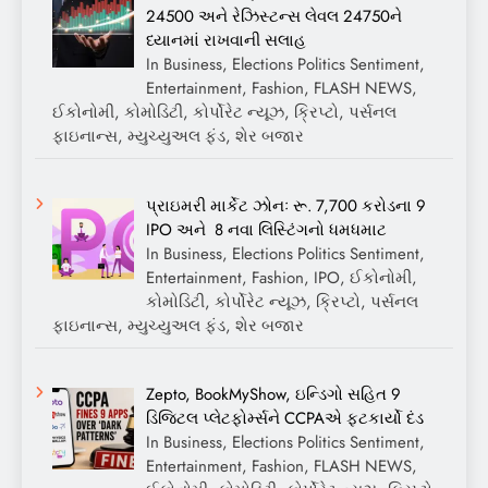
24500 અને રેઝિસ્ટન્સ લેવલ 24750ને
ધ્યાનમાં રાખવાની સલાહ
In Business, Elections Politics Sentiment,
Entertainment, Fashion, FLASH NEWS,
ઈકોનોમી, કોમોડિટી, કોર્પોરેટ ન્યૂઝ, ક્રિપ્ટો, પર્સનલ
ફાઇનાન્સ, મ્યુચ્યુઅલ ફંડ, શેર બજાર
પ્રાઇમરી માર્કેટ ઝોનઃ રૂ. 7,700 કરોડના 9
IPO અને 8 નવા લિસ્ટિંગનો ધમધમાટ
In Business, Elections Politics Sentiment,
Entertainment, Fashion, IPO, ઈકોનોમી,
કોમોડિટી, કોર્પોરેટ ન્યૂઝ, ક્રિપ્ટો, પર્સનલ
ફાઇનાન્સ, મ્યુચ્યુઅલ ફંડ, શેર બજાર
Zepto, BookMyShow, ઇન્ડિગો સહિત 9
ડિજિટલ પ્લેટફોર્મ્સને CCPAએ ફટકાર્યો દંડ
In Business, Elections Politics Sentiment,
Entertainment, Fashion, FLASH NEWS,