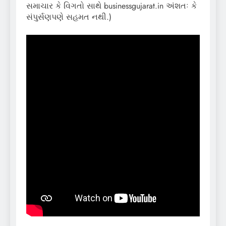
સમાચાર કે વિગતો સાથે businessgujarat.in અંશતઃ કે
સંપુર્સણપણે સહમત નથી.)