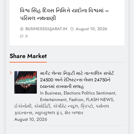
વિશ્વ સિંહ દિવસ નિમિત્તે યાદોના વિશ્વમાં –
પરિમલ નથવાણી
BUSINESSGUJARAT.IN
August 10, 2026
0
Share Market
માર્કેટ લેન્સઃ નિફ્ટી માટે તાત્કાલિક સપોર્ટ
24500 અને રેઝિસ્ટન્સ લેવલ 24750ને
ધ્યાનમાં રાખવાની સલાહ
In Business, Elections Politics Sentiment,
Entertainment, Fashion, FLASH NEWS,
ઈકોનોમી, કોમોડિટી, કોર્પોરેટ ન્યૂઝ, ક્રિપ્ટો, પર્સનલ
ફાઇનાન્સ, મ્યુચ્યુઅલ ફંડ, શેર બજાર
August 10, 2026