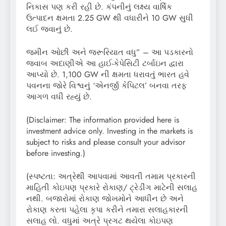
નિકાસ પણ કરી રહી છે. કંપનીનું લક્ષ્ય વાર્ષિક
ઉત્પાદન ક્ષમતા 2.25 GW થી વધારીને 10 GW સુધી
લઈ જવાનું છે.
જમીન ઓછી અને જરૂરિયાત વધુ” – આ પડકારનો
જવાબ અદાણીએ આ હાઈ-કેપેસિટી ટર્બાઇન દ્વારા
આપ્યો છે. 1,100 GW ની ક્ષમતા ધરાવતું ભારત હવે
પવનના જોરે વિશ્વનું ‘એનર્જી કેપિટલ’ બનવા તરફ
આગળ વધી રહ્યું છે.
(Disclaimer: The information provided here is
investment advice only. Investing in the markets is
subject to risks and please consult your advisor
before investing.)
(સ્પષ્ટતા: અત્રેથી આપવામાં આવતી તમામ પ્રકારની
માહિતી કોઇપણ પ્રકારે રોકાણ/ ટ્રેડીંગ માટેની સલાહ
નથી. બજારોમાં રોકાણ જોખમોને આધીન છે અને
રોકાણ કરતા પહેલા કૃપા કરીને તમારા સલાહકારની
સલાહ લો. વધુમાં અત્રે પ્રગટ થયેલા કોઇપણ