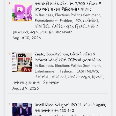
પ્રાઇમરી માર્કેટ ઝોનઃ રૂ. 7,700 કરોડના 9
IPO અને 8 નવા લિસ્ટિંગનો ધમધમાટ
In Business, Elections Politics Sentiment,
Entertainment, Fashion, IPO, ઈકોનોમી,
કોમોડિટી, કોર્પોરેટ ન્યૂઝ, ક્રિપ્ટો, પર્સનલ
ફાઇનાન્સ, મ્યુચ્યુઅલ ફંડ, શેર બજાર
August 10, 2026
Zepto, BookMyShow, ઇન્ડિગો સહિત 9
ડિજિટલ પ્લેટફોર્મ્સને CCPAએ ફટકાર્યો દંડ
In Business, Elections Politics Sentiment,
Entertainment, Fashion, FLASH NEWS,
ઈકોનોમી, કોમોડિટી, કોર્પોરેટ ન્યૂઝ, ક્રિપ્ટો,
પર્સનલ ફાઇનાન્સ, શેર બજાર
August 9, 2026
મિલ્કી મિસ્ટ ડેરી ફૂડનો IPO 11 ઓગસ્ટે ખૂલશે,
પ્રાઇસબેન્ડ રૂ. 133- 140