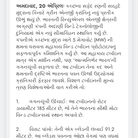
અમદાવાદ, 20 એપ્રિલઃ
કચ્છના સફેદ રણની સરહદે
મુંદ્રાના કિનારે ગ્રીન એનર્જી ક્રાંતિનું નવું પ્રતીક
ઊભું થયું છે. ભારતની રિન્યુએબલ એનર્જી ક્ષેત્રની
અગ્રણી કંપની અદાણી વિન્ડે ટેકનોલોજીની
દુનિયામાં એક નવું સીમાચિહ્ન સ્થાપિત કર્યુ છે.
કંપનીએ કચ્છના મુંદ્રા ખાતે 5 મેગાવોટ (MW) ની
ક્ષમતા ધરાવતા મહાકાય વિન્ડ ટર્બાઇન પ્રોટોટાઇપનું
સફળતાપૂર્વક કમિશનિંગ કર્યું છે. આ મહાકાય ટર્બાઇન
માત્ર એક મશીન નથી, પણ ‘આત્મનિર્ભર ભારત’ની
ગગનચૂંબી સફળતા છે. આ ટર્બાઇન તેના કદ અને
ક્ષમતાની દ્રષ્ટિએ ભારતના પવન ઊર્જા ઉદ્યોગમાં
ક્રાંતિકારી ફેરફાર લાવશે. વિશાળ ટર્બાઇનની મુખ્ય
ત્રણ વિશેષતાઓની વાત કરીએ તો:
1. ગગનચૂંબી ઊંચાઈ: આ ટર્બાઇનનો રોટર
ડાયામીટર 185 મીટર છે, જે તેને ભારતના સૌથી મોટા
વિન્ડ ટર્બાઇન્સમાં સ્થાન અપાવે છે.
2. વિરાટ પાંખો: તેની એક બ્લેડની લંબાઈ 91.2
મીટર છે. આ બ્લેડ્સ પવનના ઓછા વેગમાં પણ વધુમાં