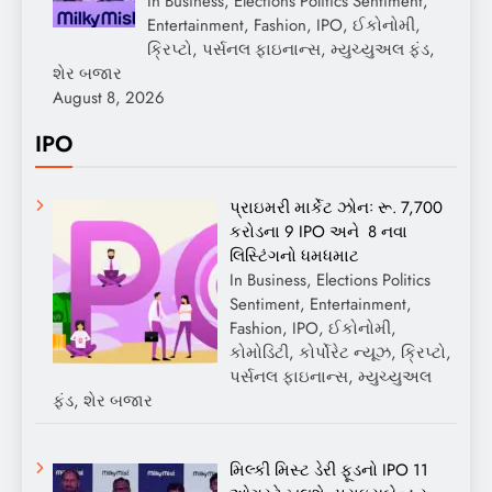
In Business, Elections Politics Sentiment,
Entertainment, Fashion, IPO, ઈકોનોમી,
ક્રિપ્ટો, પર્સનલ ફાઇનાન્સ, મ્યુચ્યુઅલ ફંડ,
શેર બજાર
August 8, 2026
IPO
પ્રાઇમરી માર્કેટ ઝોનઃ રૂ. 7,700
કરોડના 9 IPO અને 8 નવા
લિસ્ટિંગનો ધમધમાટ
In Business, Elections Politics
Sentiment, Entertainment,
Fashion, IPO, ઈકોનોમી,
કોમોડિટી, કોર્પોરેટ ન્યૂઝ, ક્રિપ્ટો,
પર્સનલ ફાઇનાન્સ, મ્યુચ્યુઅલ
ફંડ, શેર બજાર
મિલ્કી મિસ્ટ ડેરી ફૂડનો IPO 11