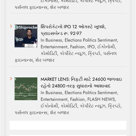
ઈકોનોમી, કોમોડિટી, કોર્પોરેટ ન્યૂઝ, ક્રિપ્ટો,
પર્સનલ ફાઇનાન્સ, શેર બજાર
શિપરોકેટનો IPO 12 ઓગસ્ટે ખૂલશે,
પ્રાઇસબેન્ડ રૂ. 92-97
In Business, Elections Politics Sentiment,
Entertainment, Fashion, IPO, ઈકોનોમી,
કોમોડિટી, કોર્પોરેટ ન્યૂઝ, ક્રિપ્ટો, પર્સનલ
ફાઇનાન્સ, શેર બજાર
MARKET LENS: નિફ્ટી માટે 24600 જળવાઇ
રહેતો 24800 તરફ સુધારાનો આશાવાદ
In Business, Elections Politics Sentiment,
Entertainment, Fashion, FLASH NEWS,
ઈકોનોમી, કોમોડિટી, કોર્પોરેટ ન્યૂઝ, ક્રિપ્ટો,
પર્સનલ ફાઇનાન્સ, શેર બજાર