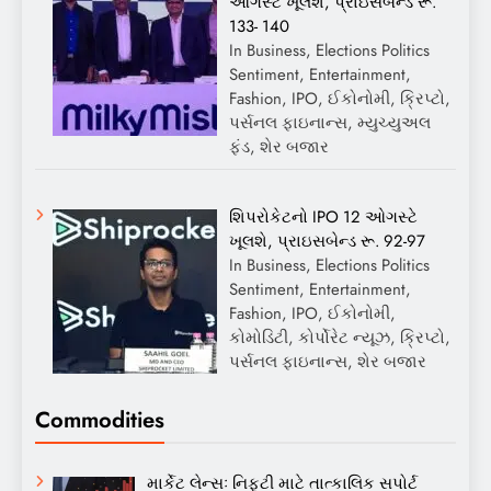
ઓગસ્ટે ખૂલશે, પ્રાઇસબેન્ડ રૂ.
133- 140
In Business, Elections Politics
Sentiment, Entertainment,
Fashion, IPO, ઈકોનોમી, ક્રિપ્ટો,
પર્સનલ ફાઇનાન્સ, મ્યુચ્યુઅલ
ફંડ, શેર બજાર
શિપરોકેટનો IPO 12 ઓગસ્ટે
ખૂલશે, પ્રાઇસબેન્ડ રૂ. 92-97
In Business, Elections Politics
Sentiment, Entertainment,
Fashion, IPO, ઈકોનોમી,
કોમોડિટી, કોર્પોરેટ ન્યૂઝ, ક્રિપ્ટો,
પર્સનલ ફાઇનાન્સ, શેર બજાર
Commodities
માર્કેટ લેન્સઃ નિફ્ટી માટે તાત્કાલિક સપોર્ટ