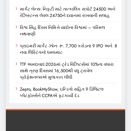
માર્કેટ લેન્સઃ નિફ્ટી માટે તાત્કાલિક સપોર્ટ 24500 અને
રેઝિસ્ટન્સ લેવલ 24750ને ધ્યાનમાં રાખવાની સલાહ
વિશ્વ સિંહ દિવસ નિમિત્તે યાદોના વિશ્વમાં – પરિમલ
નથવાણી
પ્રાઇમરી માર્કેટ ઝોનઃ રૂ. 7,700 કરોડના 9 IPO અને 8
નવા લિસ્ટિંગનો ધમધમાટ
TTF અમદાવાદ-2026માં ટ્રેડ વિઝિટર્સમાં 10%ના વધારા
સાથે ત્રણ દિવસમાં 16,500થી વધુ ટ્રાવેલ
પ્રોફેશનલ્સએ મુલાકાત લીધી
Zepto, BookMyShow, ઇન્ડિગો સહિત 9 ડિજિટલ
પ્લેટફોર્મ્સને CCPAએ ફટકાર્યો દંડ