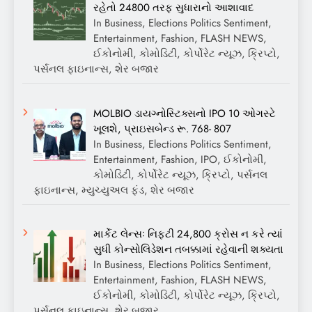
રહેતો 24800 તરફ સુધારાનો આશાવાદ
In Business, Elections Politics Sentiment,
Entertainment, Fashion, FLASH NEWS,
ઈકોનોમી, કોમોડિટી, કોર્પોરેટ ન્યૂઝ, ક્રિપ્ટો,
પર્સનલ ફાઇનાન્સ, શેર બજાર
MOLBIO ડાયગ્નોસ્ટિક્સનો IPO 10 ઓગસ્ટે
ખૂલશે, પ્રાઇસબેન્ડ રૂ. 768- 807
In Business, Elections Politics Sentiment,
Entertainment, Fashion, IPO, ઈકોનોમી,
કોમોડિટી, કોર્પોરેટ ન્યૂઝ, ક્રિપ્ટો, પર્સનલ
ફાઇનાન્સ, મ્યુચ્યુઅલ ફંડ, શેર બજાર
માર્કેટ લેન્સઃ નિફ્ટી 24,800 ક્રોસ ન કરે ત્યાં
સુધી કોન્સોલિડેશન તબક્કામાં રહેવાની શક્યતા
In Business, Elections Politics Sentiment,
Entertainment, Fashion, FLASH NEWS,
ઈકોનોમી, કોમોડિટી, કોર્પોરેટ ન્યૂઝ, ક્રિપ્ટો,
પર્સનલ ફાઇનાન્સ, શેર બજાર