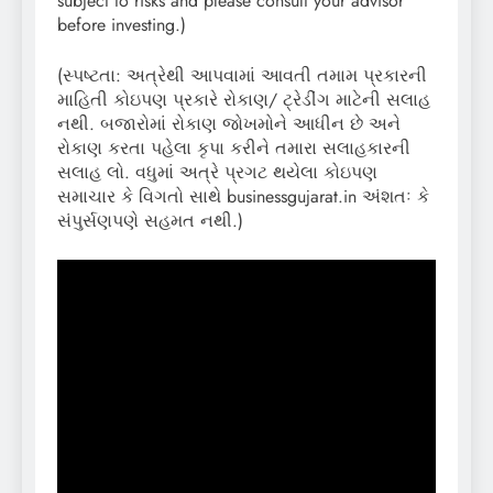
subject to risks and please consult your advisor
before investing.)
(સ્પષ્ટતા: અત્રેથી આપવામાં આવતી તમામ પ્રકારની
માહિતી કોઇપણ પ્રકારે રોકાણ/ ટ્રેડીંગ માટેની સલાહ
નથી. બજારોમાં રોકાણ જોખમોને આધીન છે અને
રોકાણ કરતા પહેલા કૃપા કરીને તમારા સલાહકારની
સલાહ લો. વધુમાં અત્રે પ્રગટ થયેલા કોઇપણ
સમાચાર કે વિગતો સાથે businessgujarat.in અંશતઃ કે
સંપુર્સણપણે સહમત નથી.)