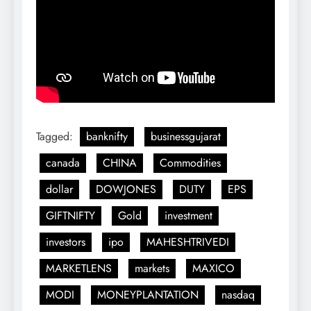
Tagged:
banknifty
businessgujarat
canada
CHINA
Commodities
dollar
DOWJONES
DUTY
EPS
GIFTNIFTY
Gold
investment
investors
ipo
MAHESHTRIVEDI
MARKETLENS
markets
MAXICO
MODI
MONEYPLANTATION
nasdaq