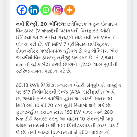
નવી દિલ્હી, 20 એપ્રિલ:
ઇલેક્ટ્રિક વાહન ઉત્પાદક
વિનફાસ્ટ (VinFast)ની પેટાકંપની વિનફાસ્ટ ઓટો
ઈન્ડિયા એ ભારતીય ગ્રાહકો માટે નવી VF MPV 7
લોન્ચ કરી છે. VF MPV 7 પ્રીમિયમ ઇલેક્ટ્રિક,
સેવન-સીટર મલ્ટી-પર્પઝ વ્હીકલ છે.આ લોન્ચિંગ એક
જ વર્ષમાં વિનફાસ્ટનું ત્રીજી પ્રોડક્ટ છે. તે 2,840
mm નો વ્હીલબેઝ ધરાવે છે અને 1,240 લિટર સુધીની
સ્ટોરેજ ક્ષમતા પ્રદાન કરે છે.
60.13 kWh લિથિયમ-આયન બેટરી સંપૂર્ણપણે ચાર્જીંગ
પર 517 કિલોમીટરની રેન્જ (ARAI સર્ટીફાઈડ) આપે
છે, જ્યારે ફાસ્ટ ચાર્જિંગ દ્વારા આ બેટરી માત્ર 30
મિનિટમાં 10 થી 70 ટકા સુધી રિચાર્જ થઈ શકે છે.
ફ્રન્ટ-વ્હીલ ડ્રાઇવ દ્વારા 150 kW પાવર અને 280
Nm ટોર્ક જનરેટ કરતું આ વાહન 10 સેકન્ડથી પણ
ઓછા સમયમાં 0 થી 100 કિમી/કલાકની ઝડપ પકડી
લે છે. તેની બાહ્ય ડિઝાઇનમાં all-LED લાઇટિંગનો