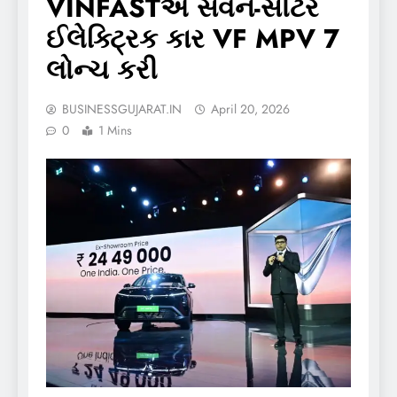
VINFASTએ સેવન-સીટર
ઈલેક્ટ્રિક કાર VF MPV 7
લોન્ચ કરી
BUSINESSGUJARAT.IN
April 20, 2026
0
1 Mins