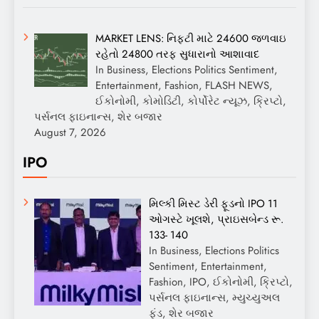
MARKET LENS: નિફ્ટી માટે 24600 જળવાઇ
રહેતો 24800 તરફ સુધારાનો આશાવાદ
In Business, Elections Politics Sentiment,
Entertainment, Fashion, FLASH NEWS,
ઈકોનોમી, કોમોડિટી, કોર્પોરેટ ન્યૂઝ, ક્રિપ્ટો,
પર્સનલ ફાઇનાન્સ, શેર બજાર
August 7, 2026
IPO
મિલ્કી મિસ્ટ ડેરી ફૂડનો IPO 11
ઓગસ્ટે ખૂલશે, પ્રાઇસબેન્ડ રૂ.
133- 140
In Business, Elections Politics
Sentiment, Entertainment,
Fashion, IPO, ઈકોનોમી, ક્રિપ્ટો,
પર્સનલ ફાઇનાન્સ, મ્યુચ્યુઅલ
ફંડ, શેર બજાર