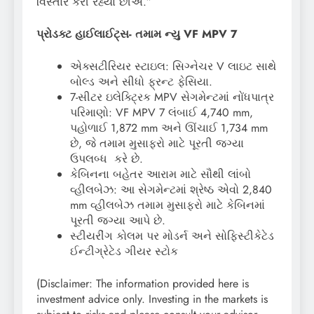
વિસ્તાર કરી રહ્યા છીએ.”
પ્રોડક્ટ હાઈલાઈટ્સ- તમામ ન્યુ VF MPV 7
એક્સટીરિયર સ્ટાઇલ: સિગ્નેચર V લાઇટ સાથે
બોલ્ડ અને સીધો ફ્રન્ટ ફેસિયા.
7-સીટર ઇલેક્ટ્રિક MPV સેગમેન્ટમાં નોંધપાત્ર
પરિમાણો: VF MPV 7 લંબાઈ 4,740 mm,
પહોળાઈ 1,872 mm અને ઊંચાઈ 1,734 mm
છે, જે તમામ મુસાફરો માટે પૂરતી જગ્યા
ઉપલબ્ધ કરે છે.
કેબિનના બહેતર આરામ માટે સૌથી લાંબો
વ્હીલબેઝ: આ સેગમેન્ટમાં શ્રેષ્ઠ એવો 2,840
mm વ્હીલબેઝ તમામ મુસાફરો માટે કેબિનમાં
પૂરતી જગ્યા આપે છે.
સ્ટીયરીંગ કોલમ પર મોડર્ન અને સોફિસ્ટીકેટેડ
ઈન્ટીગ્રેટેડ ગીયર સ્ટોક
(Disclaimer: The information provided here is
investment advice only. Investing in the markets is