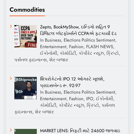
Commodities
Zepto, BookMyShow, ઇન્ડિગો સહિત 9
ડિજિટલ પ્લેટફોર્મ્સને CCPAએ ફટકાર્યો દંડ
In Business, Elections Politics Sentiment,
Entertainment, Fashion, FLASH NEWS,
ઈકોનોમી, કોમોડિટી, કોર્પોરેટ ન્યૂઝ, ક્રિપ્ટો,
પર્સનલ ફાઇનાન્સ, શેર બજાર
શિપરોકેટનો IPO 12 ઓગસ્ટે ખૂલશે,
પ્રાઇસબેન્ડ રૂ. 92-97
In Business, Elections Politics Sentiment,
Entertainment, Fashion, IPO, ઈકોનોમી,
કોમોડિટી, કોર્પોરેટ ન્યૂઝ, ક્રિપ્ટો, પર્સનલ
ફાઇનાન્સ, શેર બજાર
MARKET LENS: નિફ્ટી માટે 24600 જળવાઇ