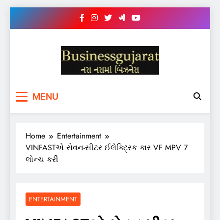
Skip
to
content
BUSINESS GUJARAT
નસ-નસ માં બિઝનેસ
MENU
Home
Entertainment
VINFASTએ સેવન-સીટર ઈલેક્ટ્રિક કાર VF MPV 7
લોન્ચ કરી
ENTERTAINMENT