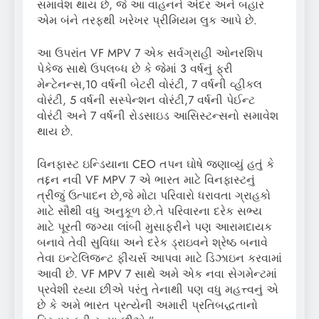
સમાવેશ થાય છે, જે આ વાહનને અંદર અને બહાર
એમ બંને તરફથી ખરેખર પ્રીમિયમ લુક આપે છે.
આ ઉપરાંત VF MPV 7 એક સર્વગ્રાહી ઓનરશિપ
પેકેજ સાથે ઉપલબ્ધ છે કે જેમાં 3 વર્ષનું ફ્રી
મેન્ટેનન્સ,10 વર્ષની બેટરી વોરંટી, 7 વર્ષની વ્હીકલ
વોરંટી, 5 વર્ષની સસ્પેન્શન વોરંટી,7 વર્ષની પેઈન્ટ
વોરંટી અને 7 વર્ષની રોડસાઇડ આસિસ્ટન્સનો સમાવેશ
થાય છે.
વિનફાસ્ટ ઇન્ડિયાના CEO તપન ઘોષે જણાવ્યું હતું કે
તદ્દન નવી VF MPV 7 એ ભારત માટે વિનફાસ્ટનું
ત્રીજું ઉત્પાદન છે,જે મોટા પરિવારો ધરાવતા ગ્રાહકો
માટે સૌથી વધુ અનુકૂળ છે.તે પરિવારના દરેક સભ્ય
માટે પૂરતી જગ્યા લાંબી મુસાફરીને પણ આરામદાયક
બનાવે તેવી સુવિધા અને દરેક ડ્રાઇવને શ્રેષ્ઠ બનાવે
તેવા ઇન્ટેલિજન્ટ ફીચર્સ આપવા માટે ડિઝાઇન કરવામાં
આવી છે. VF MPV 7 સાથે અમે એક નવા સેગમેન્ટમાં
પ્રવેશી રહ્યા છીએ પરંતુ તેનાથી પણ વધુ મહત્ત્વનું એ
છે કે અમે ભારત પ્રત્યેની અમારી પ્રતિબદ્ધતાનો