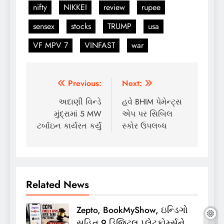
nifty
NIKKEI
review
rupee
sensex
stocks
TRUMP
usa
VF MPV 7
VINFAST
war
Post
Previous:
Next:
navigation
અદાણી વિન્ડે
હવે BHIM પેમેન્ટ્સ
મુંદ્રામાં 5 MW
એપ પર સિબિલ
ટર્બાઇન કાર્યરત કર્યું
સ્કોર ઉપલબ્ધ
Related News
Zepto, BookMyShow, ઇન્ડિગો
સહિત 9 ડિજિટલ પ્લેટફોર્મ્સને