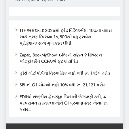
TTF અમદાવાદ-2026માં ટ્રેડ વિઝિટર્સમાં 10%ના વધારા
સાથે ત્રણ દિવસમાં 16,500થી વધુ ટ્રાવેલ
પ્રોફેશનલ્સએ મુલાકાત લીધી
Zepto, BookMyShow, ઇન્ડિગો સહિત 9 ડિજિટલ
પ્લેટફોર્મ્સને CCPAએ ફટકાર્યો દંડ
હીરો મોટોકોર્પનો ત્રિમાસિક નફો વધી રૂ. 1454 કરોડ
SBI નો Q1 ચોખ્ખો નફો 10% વધી રૂ. 21,121 કરોડ
EDIIએ રાષ્ટ્રીય હેન્ડલૂમ દિવસની ઉજવણી કરી, 4
પરંપરાગત હસ્તકલાઓને GI પ્રમાણપત્ર એનાયત
કરાયા