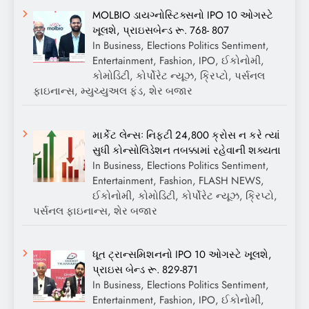
MOLBIO ડાયગ્નોસ્ટિક્સનો IPO 10 ઓગસ્ટે
ખૂલશે, પ્રાઇસબેન્ડ રૂ. 768- 807
In Business, Elections Politics Sentiment,
Entertainment, Fashion, IPO, ઈકોનોમી,
કોમોડિટી, કોર્પોરેટ ન્યૂઝ, ક્રિપ્ટો, પર્સનલ
ફાઇનાન્સ, મ્યુચ્યુઅલ ફંડ, શેર બજાર
માર્કેટ લેન્સઃ નિફ્ટી 24,800 ક્રોસ ન કરે ત્યાં
સુધી કોન્સોલિડેશન તબક્કામાં રહેવાની શક્યતા
In Business, Elections Politics Sentiment,
Entertainment, Fashion, FLASH NEWS,
ઈકોનોમી, કોમોડિટી, કોર્પોરેટ ન્યૂઝ, ક્રિપ્ટો,
પર્સનલ ફાઇનાન્સ, શેર બજાર
ધૂત ટ્રાન્સમિશનનો IPO 10 ઓગસ્ટે ખૂલશે,
પ્રાઇસ બેન્ડ રૂ. 829-871
In Business, Elections Politics Sentiment,
Entertainment, Fashion, IPO, ઈકોનોમી,