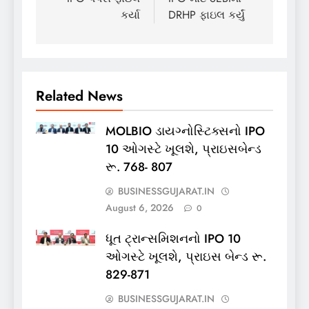
કર્યા
DRHP ફાઇલ કર્યું
Related News
MOLBIO ડાયગ્નોસ્ટિક્સનો IPO
10 ઓગસ્ટે ખૂલશે, પ્રાઇસબેન્ડ
રૂ. 768- 807
BUSINESSGUJARAT.IN
August 6, 2026
0
ધૂત ટ્રાન્સમિશનનો IPO 10
ઓગસ્ટે ખૂલશે, પ્રાઇસ બેન્ડ રૂ.
829-871
BUSINESSGUJARAT.IN