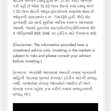
મેઇડન પબ્લિક ઇશ્યૂ દ્વારા રૂ. 21.67 કરોડ એકત્ર
કરી રહી છે જેમાં 16.53 લાખ શેરનો નવો ઇશ્યૂ અને
1.52 લાખ શેરની ઓફર-ફોર-સેલનો સમાવેશ થાય છે.
ઓફરની પ્રાઇસબેન્ડ રૂ. 114-120 હતી. IPO શેર
ફાળવણી ૩૦ માર્ચ સુધીમાં અંતિમ સ્વરૂપ આપવામાં
આવશે, જ્યારે હાઇનેસ માઇક્રોઇલેક્ટ્રોનિક્સના શેર
૨ એપ્રિલથી BSE SME પર ટ્રેડિંગ માટે ઉપલબ્ધ થશે.
(Disclaimer: The information provided here is
investment advice only. Investing in the markets is
subject to risks and please consult your advisor
before investing.)
(સ્પષ્ટતા: અત્રેથી આપવામાં આવતી તમામ પ્રકારની
માહિતી કોઇપણ પ્રકારે રોકાણ/ ટ્રેડીંગ માટેની સલાહ
નથી. બજારોમાં રોકાણ જોખમોને આધીન છે અને
રોકાણ કરતા પહેલા કૃપા કરીને તમારા સલાહકારની
સલાહ લો.)