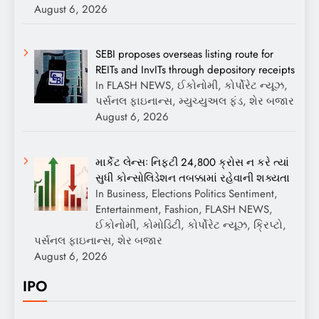
August 6, 2026
SEBI proposes overseas listing route for
REITs and InvITs through depository receipts
In FLASH NEWS, ઈકોનોમી, કોર્પોરેટ ન્યૂઝ,
પર્સનલ ફાઇનાન્સ, મ્યુચ્યુઅલ ફંડ, શેર બજાર
August 6, 2026
માર્કેટ લેન્સઃ નિફ્ટી 24,800 ક્રોસ ન કરે ત્યાં
સુધી કોન્સોલિડેશન તબક્કામાં રહેવાની શક્યતા
In Business, Elections Politics Sentiment,
Entertainment, Fashion, FLASH NEWS,
ઈકોનોમી, કોમોડિટી, કોર્પોરેટ ન્યૂઝ, ક્રિપ્ટો,
પર્સનલ ફાઇનાન્સ, શેર બજાર
August 6, 2026
IPO