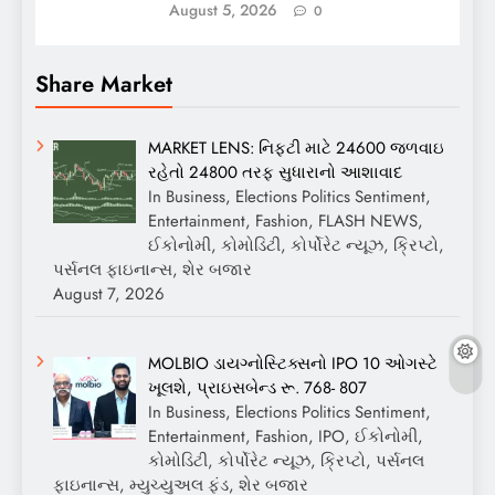
August 5, 2026
0
Share Market
MARKET LENS: નિફ્ટી માટે 24600 જળવાઇ
રહેતો 24800 તરફ સુધારાનો આશાવાદ
In Business, Elections Politics Sentiment,
Entertainment, Fashion, FLASH NEWS,
ઈકોનોમી, કોમોડિટી, કોર્પોરેટ ન્યૂઝ, ક્રિપ્ટો,
પર્સનલ ફાઇનાન્સ, શેર બજાર
August 7, 2026
MOLBIO ડાયગ્નોસ્ટિક્સનો IPO 10 ઓગસ્ટે
ખૂલશે, પ્રાઇસબેન્ડ રૂ. 768- 807
In Business, Elections Politics Sentiment,
Entertainment, Fashion, IPO, ઈકોનોમી,
કોમોડિટી, કોર્પોરેટ ન્યૂઝ, ક્રિપ્ટો, પર્સનલ
ફાઇનાન્સ, મ્યુચ્યુઅલ ફંડ, શેર બજાર