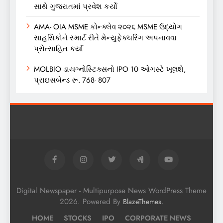
સાથે ગુજરાતમાં પ્રવેશ કર્યો
AMA- OIA MSME કોન્ક્લેવ ૨૦૨૬ MSME ઉદ્યોગ
સાહસિકોને સ્માર્ટ રીતે મેન્યુફેક્ચરિંગ અપનાવવા
પ્રોત્સાહિત કર્યા
MOLBIO ડાયગ્નોસ્ટિક્સનો IPO 10 ઓગસ્ટે ખૂલશે,
પ્રાઇસબેન્ડ રૂ. 768- 807
Digital Newspaper - Multipurpose News WordPress Theme
2026. Powered By
.
BlazeThemes
HOME
STOCKS
IPO
CORPORATE NEWS