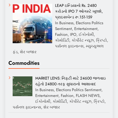
LEAP ઇન્ડિયાનો Rs. 2480
કરોડનો IPO 7 ઓગસ્ટે ખૂલશે,
પ્રાઇસબેન્ડ રૂ.151-159
In Business, Elections Politics
Sentiment, Entertainment,
Fashion, IPO, ઈકોનોમી,
કોમોડિટી, કોર્પોરેટ ન્યૂઝ, ક્રિપ્ટો,
પર્સનલ ફાઇનાન્સ, મ્યુચ્યુઅલ
ફંડ, શેર બજાર
Commodities
MARKET LENS: નિફ્ટી માટે 24600 જળવાઇ
રહેતો 24800 તરફ સુધારાનો આશાવાદ
In Business, Elections Politics Sentiment,
Entertainment, Fashion, FLASH NEWS,
ઈકોનોમી, કોમોડિટી, કોર્પોરેટ ન્યૂઝ, ક્રિપ્ટો,
પર્સનલ ફાઇનાન્સ, શેર બજાર