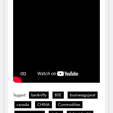
Tagged:
banknifty
BSE
businessgujarat
canada
CHINA
Commodities