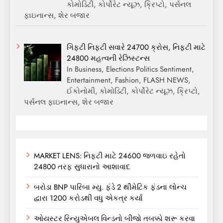
કોમોડિટી, કોર્પોરેટ ન્યૂઝ, ક્રિપ્ટો, પર્સનલ
ફાઇનાન્સ, શેર બજાર
ગિફ્ટી નિફ્ટી સવારે 24700 ક્રોસ, નિફ્ટી માટે
24800 મહત્વની રેઝિસ્ટન્સ
In Business, Elections Politics Sentiment,
Entertainment, Fashion, FLASH NEWS,
ઈકોનોમી, કોમોડિટી, કોર્પોરેટ ન્યૂઝ, ક્રિપ્ટો,
પર્સનલ ફાઇનાન્સ, શેર બજાર
MARKET LENS: નિફ્ટી માટે 24600 જળવાઇ રહેતો
24800 તરફ સુધારાનો આશાવાદ
બરોડા BNP પારિબા મ્યુ. ફંડે 2 થીમેટિક ફંડના લોન્ચ
દ્વારા 1200 કરોડથી વધુ એકત્ર કર્યા
ઓયસ્ટર રિન્યુએબલ વિન્ડનો બીજો તબક્કો શરૂ કરવા