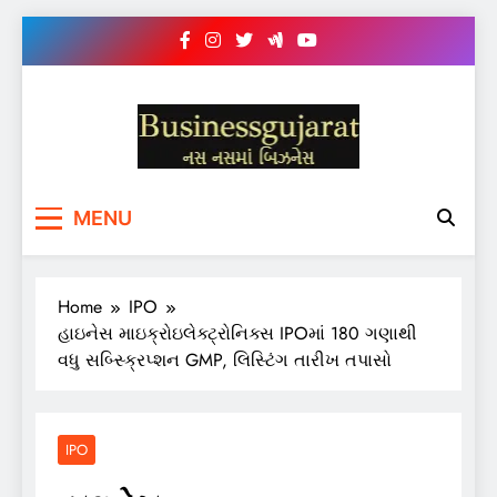
Skip
to
content
BUSINESS GUJARAT
નસ-નસ માં બિઝનેસ
MENU
Home
IPO
હાઇનેસ માઇક્રોઇલેક્ટ્રોનિક્સ IPOમાં 180 ગણાથી
વધુ સબ્સ્ક્રિપ્શન GMP, લિસ્ટિંગ તારીખ તપાસો
IPO