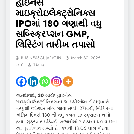
હાઇનેસ
માઇક્રોઇલેક્ટ્રોનિક્સ
IPOમાં 180 ગણાથી વધુ
સબ્સ્ક્રિપ્શન GMP,
લિસ્ટિંગ તારીખ તપાસો
BUSINESSGUJARAT.IN
March 30, 2026
0
1 Mins
અમદાવાદ, 30 માર્ચઃ
હાઇનેસ
માઇક્રોઇલેક્ટ્રોનિક્સના આઇપીઓમાં રોકાણકારો
તરફથી જોરદાર માંગ જોવા મળી, 27માર્ચ, બિડિંગના
અંતિમ દિવસે 180 થી વધુ વખત સબ્સ્ક્રાઇબ થયોં
હતો. શુક્રવારે ઇક્વિટી બજારોમાં 2 ટકાના ઘટાડા છતાં
આ પ્રતિભાવ મળ્યો છે. કંપની 18.06 લાખ શેરના