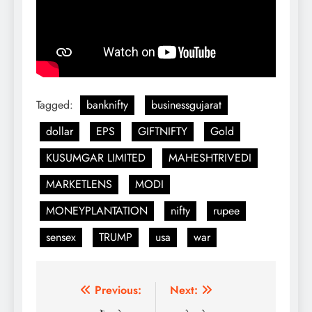
Tagged:
banknifty
businessgujarat
dollar
EPS
GIFTNIFTY
Gold
KUSUMGAR LIMITED
MAHESHTRIVEDI
MARKETLENS
MODI
MONEYPLANTATION
nifty
rupee
sensex
TRUMP
usa
war
Post
Previous:
Next: