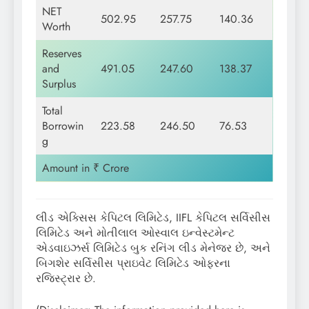
NET
502.95
257.75
140.36
Worth
Reserves
and
491.05
247.60
138.37
Surplus
Total
Borrowin
223.58
246.50
76.53
g
Amount in ₹ Crore
લીડ એક્સિસ કેપિટલ લિમિટેડ, IIFL કેપિટલ સર્વિસીસ
લિમિટેડ અને મોતીલાલ ઓસ્વાલ ઇન્વેસ્ટમેન્ટ
એડવાઇઝર્સ લિમિટેડ બુક રનિંગ લીડ મેનેજર છે, અને
બિગશેર સર્વિસીસ પ્રાઇવેટ લિમિટેડ ઓફરના
રજિસ્ટ્રાર છે.