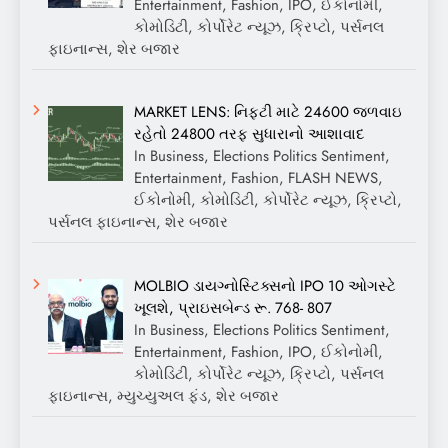
Entertainment, Fashion, IPO, ઈકોનોમી,
કોમોડિટી, કોર્પોરેટ ન્યૂઝ, ક્રિપ્ટો, પર્સનલ
ફાઇનાન્સ, શેર બજાર
MARKET LENS: નિફ્ટી માટે 24600 જળવાઇ
રહેતો 24800 તરફ સુધારાનો આશાવાદ
In Business, Elections Politics Sentiment,
Entertainment, Fashion, FLASH NEWS,
ઈકોનોમી, કોમોડિટી, કોર્પોરેટ ન્યૂઝ, ક્રિપ્ટો,
પર્સનલ ફાઇનાન્સ, શેર બજાર
MOLBIO ડાયગ્નોસ્ટિક્સનો IPO 10 ઓગસ્ટે
ખૂલશે, પ્રાઇસબેન્ડ રૂ. 768- 807
In Business, Elections Politics Sentiment,
Entertainment, Fashion, IPO, ઈકોનોમી,
કોમોડિટી, કોર્પોરેટ ન્યૂઝ, ક્રિપ્ટો, પર્સનલ
ફાઇનાન્સ, મ્યુચ્યુઅલ ફંડ, શેર બજાર