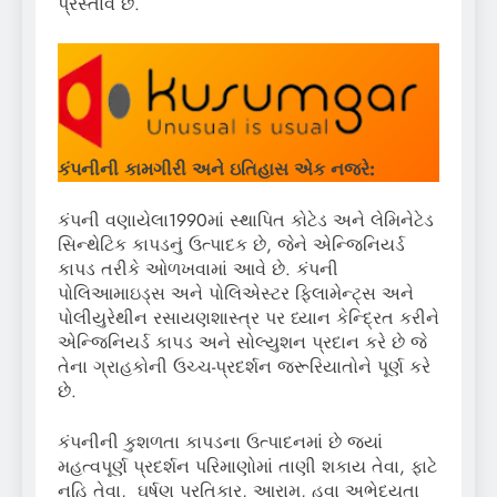
પ્રસ્તાવ છે.
કંપનીની કામગીરી અને ઇતિહાસ એક નજરે
:
કંપની વણાયેલા1990માં સ્થાપિત કોટેડ અને લેમિનેટેડ
સિન્થેટિક કાપડનું ઉત્પાદક છે, જેને એન્જિનિયર્ડ
કાપડ તરીકે ઓળખવામાં આવે છે. કંપની
પોલિઆમાઇડ્સ અને પોલિએસ્ટર ફિલામેન્ટ્સ અને
પોલીયુરેથીન રસાયણશાસ્ત્ર પર ધ્યાન કેન્દ્રિત કરીને
એન્જિનિયર્ડ કાપડ અને સોલ્યુશન પ્રદાન કરે છે જે
તેના ગ્રાહકોની ઉચ્ચ-પ્રદર્શન જરૂરિયાતોને પૂર્ણ કરે
છે.
કંપનીની કુશળતા કાપડના ઉત્પાદનમાં છે જ્યાં
મહત્વપૂર્ણ પ્રદર્શન પરિમાણોમાં તાણી શકાય તેવા, ફાટે
નહિ તેવા, ઘર્ષણ પ્રતિકાર, આરામ, હવા અભેદ્યતા