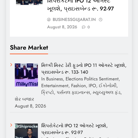
શિપરોકેટનો IPO 12 ઓગસ્ટે
ખૂલશે, પ્રાઇસબેન્ડ રૂ. 92-97
BUSINESSGUJARAT.IN
August 8, 2026
0
Share Market
મિલ્કી મિસ્ટ ડેરી ફૂડનો IPO 11 ઓગસ્ટે ખૂલશે,
પ્રાઇસબેન્ડ રૂ. 133- 140
In Business, Elections Politics Sentiment,
Entertainment, Fashion, IPO, ઈકોનોમી,
ક્રિપ્ટો, પર્સનલ ફાઇનાન્સ, મ્યુચ્યુઅલ ફંડ,
શેર બજાર
August 8, 2026
શિપરોકેટનો IPO 12 ઓગસ્ટે ખૂલશે,
પ્રાઇસબેન્ડ રૂ. 92-97