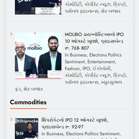
કોમોડિટી, કોર્પોરેટ ન્યૂઝ, ક્રિપ્ટો,
પર્સનલ ફાઇનાન્સ, શેર બજાર
MOLBIO ડાયગ્નોસ્ટિક્સનો IPO
10 ઓગસ્ટે ખૂલશે, પ્રાઇસબેન્ડ
રૂ. 768- 807
In Business, Elections Politics
Sentiment, Entertainment,
Fashion, IPO, ઈકોનોમી,
કોમોડિટી, કોર્પોરેટ ન્યૂઝ, ક્રિપ્ટો,
પર્સનલ ફાઇનાન્સ, મ્યુચ્યુઅલ
ફંડ, શેર બજાર
Commodities
શિપરોકેટનો IPO 12 ઓગસ્ટે ખૂલશે,
પ્રાઇસબેન્ડ રૂ. 92-97
In Business, Elections Politics Sentiment,