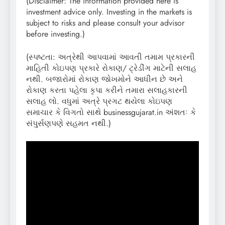
(Disclaimer: The information provided here is
investment advice only. Investing in the markets is
subject to risks and please consult your advisor
before investing.)
(સ્પષ્ટતા: અત્રેથી આપવામાં આવતી તમામ પ્રકારની
માહિતી કોઇપણ પ્રકારે રોકાણ/ ટ્રેડીંગ માટેની સલાહ
નથી. બજારોમાં રોકાણ જોખમોને આધીન છે અને
રોકાણ કરતા પહેલા કૃપા કરીને તમારા સલાહકારની
સલાહ લો. વધુમાં અત્રે પ્રગટ થયેલા કોઇપણ
સમાચાર કે વિગતો સાથે businessgujarat.in અંશતઃ કે
સંપુર્સણપણે સહમત નથી.)