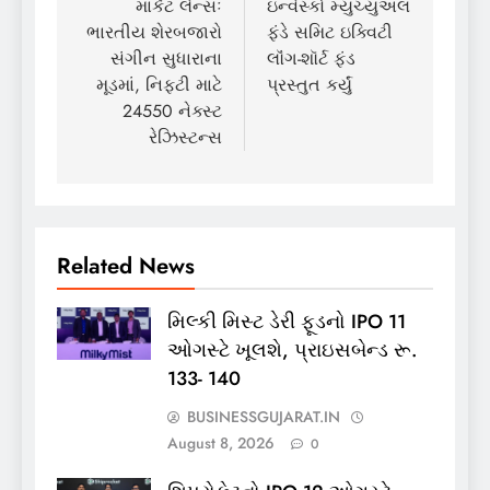
navigation
માર્કેટ લેન્સઃ
ઇન્વેસ્કો મ્યુચ્યુઅલ
ભારતીય શેરબજારો
ફંડે સમિટ ઇક્વિટી
સંગીન સુધારાના
લૉંગ-શૉર્ટ ફંડ
મૂડમાં, નિફ્ટી માટે
પ્રસ્તુત કર્યું
24550 નેક્સ્ટ
રેઝિસ્ટન્સ
Related News
મિલ્કી મિસ્ટ ડેરી ફૂડનો IPO 11
ઓગસ્ટે ખૂલશે, પ્રાઇસબેન્ડ રૂ.
133- 140
BUSINESSGUJARAT.IN
August 8, 2026
0