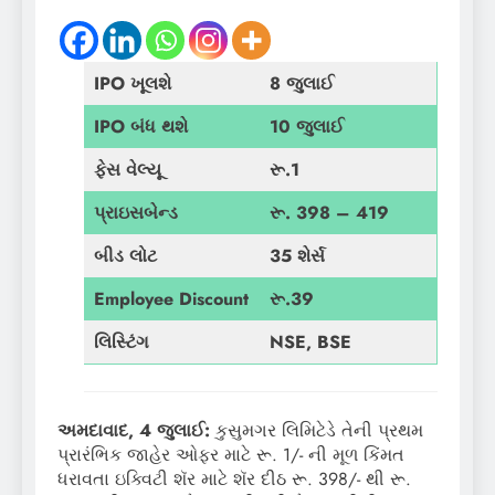
IPO
ખૂલશે
8
જુલાઈ
IPO
બંધ થશે
10
જુલાઈ
ફેસ વેલ્યૂ
રૂ.
1
પ્રાઇસબેન્ડ
રૂ.
398 – 419
બીડ લોટ
35
શેર્સ
Employee Discount
રૂ.
39
લિસ્ટિંગ
NSE, BSE
અમદાવાદ
, 4
જુલાઈ
:
કુસુમગર લિમિટેડે તેની પ્રથમ
પ્રારંભિક જાહેર ઓફર માટે રૂ. 1/- ની મૂળ કિંમત
ધરાવતા ઇક્વિટી શૅર માટે શૅર દીઠ રૂ. 398/- થી રૂ.