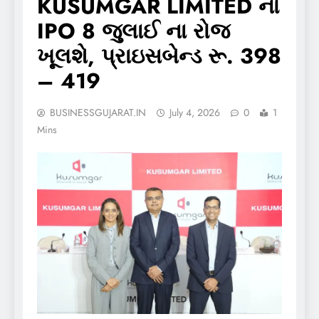
KUSUMGAR LIMITED નો
IPO 8 જુલાઈ ના રોજ
ખૂલશે, પ્રાઇસબેન્ડ રૂ. 398
– 419
BUSINESSGUJARAT.IN
July 4, 2026
0
1
Mins