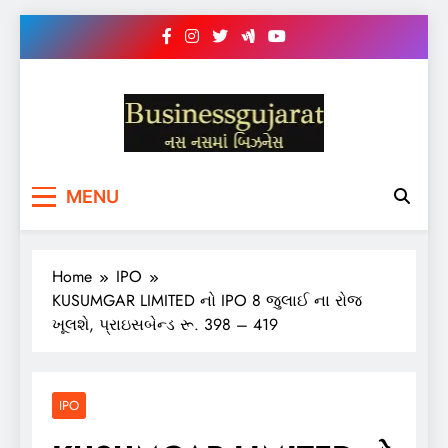
Skip
to
content
BUSINESS GUJARAT
નસ-નસ માં બિઝનેસ
MENU
Home
IPO
KUSUMGAR LIMITED નો IPO 8 જુલાઈ ના રોજ
ખૂલશે, પ્રાઇસબેન્ડ રૂ. 398 – 419
IPO