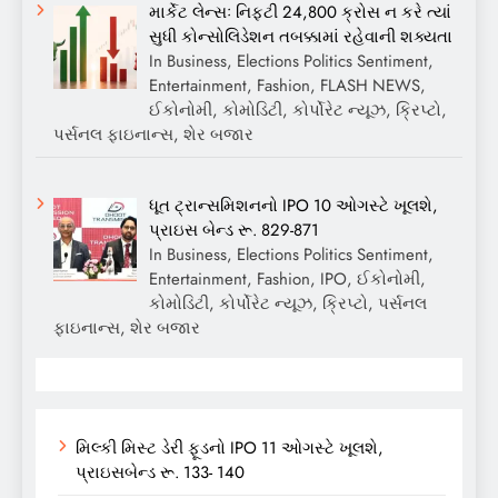
માર્કેટ લેન્સઃ નિફ્ટી 24,800 ક્રોસ ન કરે ત્યાં
સુધી કોન્સોલિડેશન તબક્કામાં રહેવાની શક્યતા
In Business, Elections Politics Sentiment,
Entertainment, Fashion, FLASH NEWS,
ઈકોનોમી, કોમોડિટી, કોર્પોરેટ ન્યૂઝ, ક્રિપ્ટો,
પર્સનલ ફાઇનાન્સ, શેર બજાર
ધૂત ટ્રાન્સમિશનનો IPO 10 ઓગસ્ટે ખૂલશે,
પ્રાઇસ બેન્ડ રૂ. 829-871
In Business, Elections Politics Sentiment,
Entertainment, Fashion, IPO, ઈકોનોમી,
કોમોડિટી, કોર્પોરેટ ન્યૂઝ, ક્રિપ્ટો, પર્સનલ
ફાઇનાન્સ, શેર બજાર
મિલ્કી મિસ્ટ ડેરી ફૂડનો IPO 11 ઓગસ્ટે ખૂલશે,
પ્રાઇસબેન્ડ રૂ. 133- 140