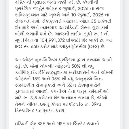
419/- ની પ્રાઇસ બેન્ડ નક્કી કરી છે. કંપનીની
પ્રારંભિક જાહેર ઓફર 8 જુલાઈ, 2026 ના રોજ
સબ્સ્ક્રિપ્શન માટે ખૂલશે અને 10 જુલાઈ, 2026 ના
રોજ બંધ થશે. રોકાણકારો ઓછામાં ઓછા 35 ઇક્વિટી
શેર માટે અને ત્યારબાદ 35 ઇક્વિટી શેરના ગુણાંકમાં
બોલી લગાવી શકે છે. આજની તારીખ સુધી રૂ. 1 ની
મૂળ કિંમતના 104,991,372 ઇક્વિટી શૅર બાકી છે. આ
IPO રૂ. 650 કરોડ માટે ઓફર-ફોર-સેલ (OFS) છે.
આ ઓફર બુક-બિલ્ડિંગ પ્રક્રિયા દ્વારા કરવામાં આવી
રહી છે, જેમાં ચોખ્ખી ઓફરનો 50% થી વધુ
ક્વૉલિફાઈડ ઈન્સ્ટિટ્યુશનલ ખરીદદારોને અને ચોખ્ખી
ઓફરનો 15% અને 35% થી વધુ અનુક્રમે બિન-
સંસ્થાકીય રોકાણકારો અને રિટેલ રોકાણકારોને
ફાળવવામાં આવશે. કંપનીએ તેના પાત્ર કર્મચારીઓ
માટે રૂ. 3.5 કરોડના શૅર અનામત રાખ્યા છે, જેઓ
તેમને અંતિમ ઇશ્યૂ કિંમત પર શૅર દીઠ રૂ. 39ના
ડિસ્કાઉન્ટ પર પ્રાપ્ત કરશે.
ઇક્વિટી શેર BSE અને NSE પર લિસ્ટેડ થવાનો