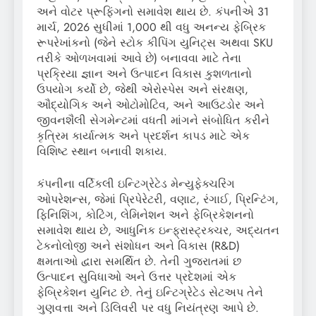
અને વોટર પ્રૂફિંગનો સમાવેશ થાય છે. કંપનીએ 31
માર્ચ, 2026 સુધીમાં 1,000 થી વધુ અનન્ય ફેબ્રિક
રૂપરેખાંકનો (જેને સ્ટોક કીપિંગ યુનિટ્સ અથવા SKU
તરીકે ઓળખવામાં આવે છે) બનાવવા માટે તેના
પ્રક્રિયા જ્ઞાન અને ઉત્પાદન વિકાસ કુશળતાનો
ઉપયોગ કર્યો છે, જેથી એરોસ્પેસ અને સંરક્ષણ,
ઔદ્યોગિક અને ઓટોમોટિવ, અને આઉટડોર અને
જીવનશૈલી સેગમેન્ટમાં વધતી માંગને સંબોધિત કરીને
કૃત્રિમ કાર્યાત્મક અને પ્રદર્શન કાપડ માટે એક
વિશિષ્ટ સ્થાન બનાવી શકાય.
કંપનીના વર્ટિકલી ઇન્ટિગ્રેટેડ મેન્યુફેક્ચરિંગ
ઓપરેશન્સ, જેમાં પ્રિપેરેટરી, વણાટ, રંગાઈ, પ્રિન્ટિંગ,
ફિનિશિંગ, કોટિંગ, લેમિનેશન અને ફેબ્રિકેશનનો
સમાવેશ થાય છે, આધુનિક ઇન્ફ્રાસ્ટ્રક્ચર, અદ્યતન
ટેકનોલોજી અને સંશોધન અને વિકાસ (R&D)
ક્ષમતાઓ દ્વારા સમર્થિત છે. તેની ગુજરાતમાં છ
ઉત્પાદન સુવિધાઓ અને ઉત્તર પ્રદેશમાં એક
ફેબ્રિકેશન યુનિટ છે. તેનું ઇન્ટિગ્રેટેડ સેટઅપ તેને
ગુણવત્તા અને ડિલિવરી પર વધુ નિયંત્રણ આપે છે.