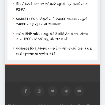
શિપરોકેટનો IPO 12 ઓગસ્ટે ખૂલશે, પ્રાઇસબેન્ડ રૂ.
92-97
MARKET LENS: નિફ્ટી માટે 24600 જળવાઇ રહેતો
24800 તરફ સુધારાનો આશાવાદ
બરોડા BNP પારિબા મ્યુ. ફંડે 2 થીમેટિક ફંડના લોન્ચ
દ્વારા 1200 કરોડથી વધુ એકત્ર કર્યા
ઓયસ્ટર રિન્યુએબલ વિન્ડનો બીજો તબક્કો શરૂ કરવા
સાથે ગુજરાતમાં પ્રવેશ કર્યો