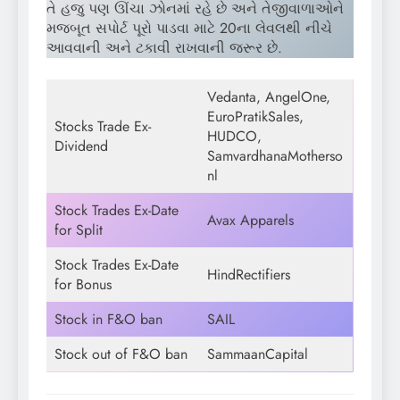
તે હજુ પણ ઊંચા ઝોનમાં રહે છે અને તેજીવાળાઓને
મજબૂત સપોર્ટ પૂરો પાડવા માટે 20ના લેવલથી નીચે
આવવાની અને ટકાવી રાખવાની જરૂર છે.
Vedanta, AngelOne,
EuroPratikSales,
Stocks Trade Ex-
HUDCO,
Dividend
SamvardhanaMotherso
nl
Stock Trades Ex-Date
Avax Apparels
for Split
Stock Trades Ex-Date
HindRectifiers
for Bonus
Stock in F&O ban
SAIL
Stock out of F&O ban
SammaanCapital