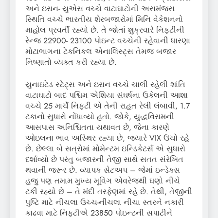
અને ઇરાન- યુએસ વચ્ચે વાટાઘાટોની અસમંજસ
સ્થિતિ વચ્ચે ભારતીય શેરબજારોમાં મિનિ વેકેશનનો
માહોલ પ્રવર્તી રહ્યો છે. તે જોતાં શુક્રવારે નિફ્ટીની
રેન્જ 22900- 23100 પોઇન્ટ વચ્ચેની રહેવાની ધારણા
મોટાભાગના ટેકનિકલ એનાલિસ્ટ્સ તેમજ બજાર
નિષ્ણાતો વ્યક્ત કરી રહ્યા છે.
યુનાઇટેડ સ્ટેટ્સ અને ઇરાન વચ્ચે ચાલી રહેલી શાંતિ
વાટાઘાટો બાદ પશ્ચિમ એશિયા સંઘર્ષના ઉકેલની આશા
વચ્ચે 25 માર્ચે નિફ્ટી એ તેની રાહત રેલી લંબાવી, 1.7
ટકાનો સુધારો નોંધાવ્યો હતો. જોકે, યુદ્ધવિરામની
આસપાસ અનિશ્ચિતતા યથાવત છે, જેના કારણે
ઓઇલના ભાવ અસ્થિર રહ્યા છે, જ્યારે VIX ઉંચો રહે
છે. છેલ્લા બે સત્રોમાં મોમેન્ટમ ઇન્ડિકેટર્સ એ સુધારો
દર્શાવ્યો છે પરંતુ બજારની તેજી સાથે સતત સંરેખિત
થવાની જરૂર છે. વ્યાપક સેટઅપ – જેમાં ઇન્ડેક્સ
હજુ પણ તમામ મુખ્ય મૂવિંગ એવરેજથી ઘણો નીચે
ટકી રહ્યો છે – તે મંદી તરફેણમાં રહે છે. તેથી, તેજીની
પુષ્ટિ માટે નીચલા ઉચ્ચ-નીચલા નીચા સ્તરને નકારી
કાઢવા માટે નિફ્ટીએ 23850 પોઇન્ટની સપાટીને