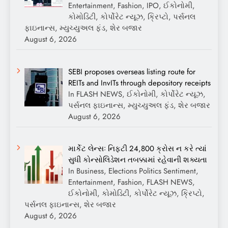
Entertainment, Fashion, IPO, ઈકોનોમી,
કોમોડિટી, કોર્પોરેટ ન્યૂઝ, ક્રિપ્ટો, પર્સનલ
ફાઇનાન્સ, મ્યુચ્યુઅલ ફંડ, શેર બજાર
August 6, 2026
SEBI proposes overseas listing route for
REITs and InvITs through depository receipts
In FLASH NEWS, ઈકોનોમી, કોર્પોરેટ ન્યૂઝ,
પર્સનલ ફાઇનાન્સ, મ્યુચ્યુઅલ ફંડ, શેર બજાર
August 6, 2026
માર્કેટ લેન્સઃ નિફ્ટી 24,800 ક્રોસ ન કરે ત્યાં
સુધી કોન્સોલિડેશન તબક્કામાં રહેવાની શક્યતા
In Business, Elections Politics Sentiment,
Entertainment, Fashion, FLASH NEWS,
ઈકોનોમી, કોમોડિટી, કોર્પોરેટ ન્યૂઝ, ક્રિપ્ટો,
પર્સનલ ફાઇનાન્સ, શેર બજાર
August 6, 2026