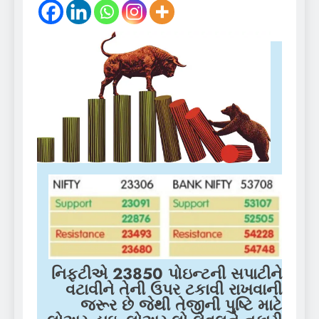
નિફ્ટીએ 23850 પોઇન્ટની સપાટીને
વટાવીને તેની ઉપર ટકાવી રાખવાની
જરૂર છે જેથી તેજીની પુષ્ટિ માટે