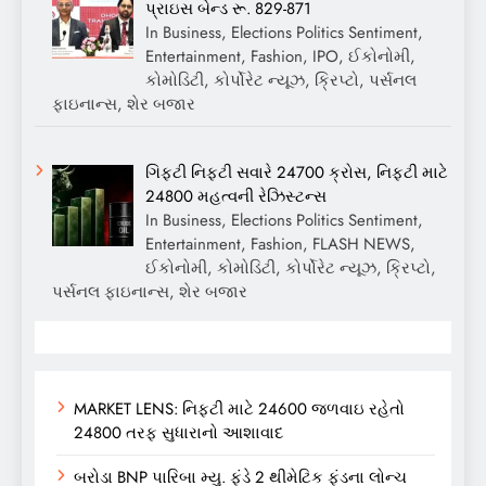
પ્રાઇસ બેન્ડ રૂ. 829-871
In Business, Elections Politics Sentiment,
Entertainment, Fashion, IPO, ઈકોનોમી,
કોમોડિટી, કોર્પોરેટ ન્યૂઝ, ક્રિપ્ટો, પર્સનલ
ફાઇનાન્સ, શેર બજાર
ગિફ્ટી નિફ્ટી સવારે 24700 ક્રોસ, નિફ્ટી માટે
24800 મહત્વની રેઝિસ્ટન્સ
In Business, Elections Politics Sentiment,
Entertainment, Fashion, FLASH NEWS,
ઈકોનોમી, કોમોડિટી, કોર્પોરેટ ન્યૂઝ, ક્રિપ્ટો,
પર્સનલ ફાઇનાન્સ, શેર બજાર
MARKET LENS: નિફ્ટી માટે 24600 જળવાઇ રહેતો
24800 તરફ સુધારાનો આશાવાદ
બરોડા BNP પારિબા મ્યુ. ફંડે 2 થીમેટિક ફંડના લોન્ચ