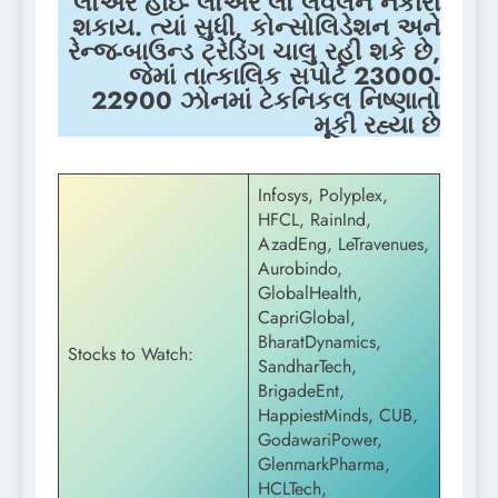
લોઅર હાઇ- લોઅર લો લેવલને નકારી
શકાય. ત્યાં સુધી, કોન્સોલિડેશન અને
રેન્જ-બાઉન્ડ ટ્રેડિંગ ચાલુ રહી શકે છે,
જેમાં તાત્કાલિક સપોર્ટ 23000-
22900 ઝોનમાં ટેકનિકલ નિષ્ણાતો
મૂકી રહ્યા છે
Infosys, Polyplex,
HFCL, RainInd,
AzadEng, LeTravenues,
Aurobindo,
GlobalHealth,
CapriGlobal,
BharatDynamics,
Stocks to Watch:
SandharTech,
BrigadeEnt,
HappiestMinds, CUB,
GodawariPower,
GlenmarkPharma,
HCLTech,