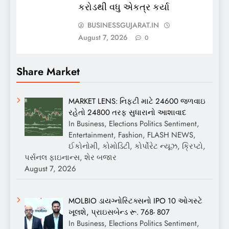
કરોડથી વધુ એકત્ર કર્યા
BUSINESSGUJARAT.IN
August 7, 2026
0
Share Market
MARKET LENS: નિફ્ટી માટે 24600 જળવાઇ
રહેતો 24800 તરફ સુધારાનો આશાવાદ
In Business, Elections Politics Sentiment,
Entertainment, Fashion, FLASH NEWS,
ઈકોનોમી, કોમોડિટી, કોર્પોરેટ ન્યૂઝ, ક્રિપ્ટો,
પર્સનલ ફાઇનાન્સ, શેર બજાર
August 7, 2026
MOLBIO ડાયગ્નોસ્ટિક્સનો IPO 10 ઓગસ્ટે
ખૂલશે, પ્રાઇસબેન્ડ રૂ. 768- 807
In Business, Elections Politics Sentiment,