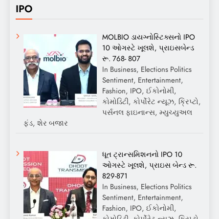
IPO
MOLBIO ડાયગ્નોસ્ટિક્સનો IPO
10 ઓગસ્ટે ખૂલશે, પ્રાઇસબેન્ડ
રૂ. 768- 807
In Business, Elections Politics
Sentiment, Entertainment,
Fashion, IPO, ઈકોનોમી,
કોમોડિટી, કોર્પોરેટ ન્યૂઝ, ક્રિપ્ટો,
પર્સનલ ફાઇનાન્સ, મ્યુચ્યુઅલ
ફંડ, શેર બજાર
ધૂત ટ્રાન્સમિશનનો IPO 10
ઓગસ્ટે ખૂલશે, પ્રાઇસ બેન્ડ રૂ.
829-871
In Business, Elections Politics
Sentiment, Entertainment,
Fashion, IPO, ઈકોનોમી,
કોમોડિટી, કોર્પોરેટ ન્યૂઝ, ક્રિપ્ટો,