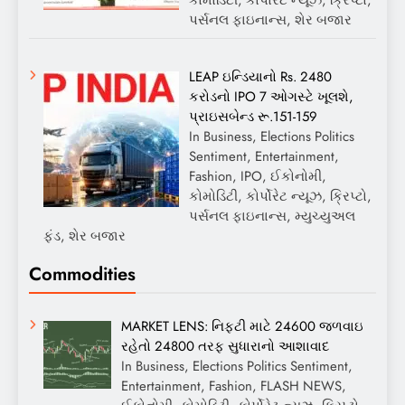
પર્સનલ ફાઇનાન્સ, શેર બજાર
LEAP ઇન્ડિયાનો Rs. 2480
કરોડનો IPO 7 ઓગસ્ટે ખૂલશે,
પ્રાઇસબેન્ડ રૂ.151-159
In Business, Elections Politics
Sentiment, Entertainment,
Fashion, IPO, ઈકોનોમી,
કોમોડિટી, કોર્પોરેટ ન્યૂઝ, ક્રિપ્ટો,
પર્સનલ ફાઇનાન્સ, મ્યુચ્યુઅલ
ફંડ, શેર બજાર
Commodities
MARKET LENS: નિફ્ટી માટે 24600 જળવાઇ
રહેતો 24800 તરફ સુધારાનો આશાવાદ
In Business, Elections Politics Sentiment,
Entertainment, Fashion, FLASH NEWS,