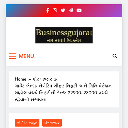
Skip
to
content
BUSINESS GUJARAT
નસ-નસ માં બિઝનેસ
MENU
Home
શેર બજાર
માર્કેટ લેન્સઃ નેગેટિવ ગીફ્ટ નિફ્ટી અને મિનિ વેકેશન
માહોલ વચ્ચે નિફ્ટીની રેન્જ 22900- 23000 વચ્ચે
રહેવાની સંભાવના
કોર્પોરેટ ન્યૂઝ
શેર બજાર