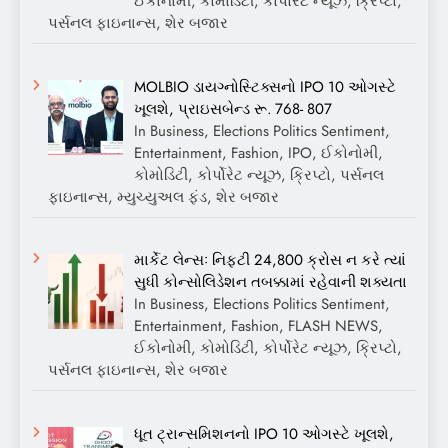
ઈકોનોમી, કોમોડિટી, કોર્પોરેટ ન્યૂઝ, ક્રિપ્ટો,
પર્સનલ ફાઇનાન્સ, શેર બજાર
MOLBIO ડાયગ્નોસ્ટિક્સનો IPO 10 ઓગસ્ટે
ખૂલશે, પ્રાઇસબેન્ડ રૂ. 768- 807
In Business, Elections Politics Sentiment,
Entertainment, Fashion, IPO, ઈકોનોમી,
કોમોડિટી, કોર્પોરેટ ન્યૂઝ, ક્રિપ્ટો, પર્સનલ
ફાઇનાન્સ, મ્યુચ્યુઅલ ફંડ, શેર બજાર
માર્કેટ લેન્સઃ નિફ્ટી 24,800 ક્રોસ ન કરે ત્યાં
સુધી કોન્સોલિડેશન તબક્કામાં રહેવાની શક્યતા
In Business, Elections Politics Sentiment,
Entertainment, Fashion, FLASH NEWS,
ઈકોનોમી, કોમોડિટી, કોર્પોરેટ ન્યૂઝ, ક્રિપ્ટો,
પર્સનલ ફાઇનાન્સ, શેર બજાર
ધૂત ટ્રાન્સમિશનનો IPO 10 ઓગસ્ટે ખૂલશે,