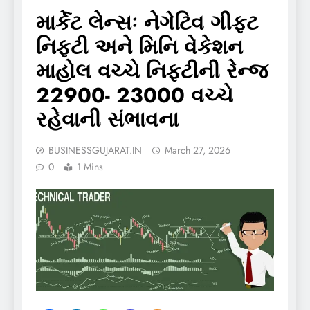
માર્કેટ લેન્સઃ નેગેટિવ ગીફ્ટ
નિફ્ટી અને મિનિ વેકેશન
માહોલ વચ્ચે નિફ્ટીની રેન્જ
22900- 23000 વચ્ચે
રહેવાની સંભાવના
BUSINESSGUJARAT.IN
March 27, 2026
0
1 Mins