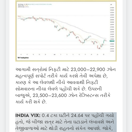
આગામી સત્રોમાં નિફ્ટી માટે 23,000–22,900 ઝોન
મહત્વપૂર્ણ સપોર્ટ તરીકે કાર્ય કરશે તેવી અપેક્ષા છે,
કારણ કે આ લેવલથી નીચે આવવાથી નિફ્ટી
સોમવારના નીચા લેવલે પહોંચી શકે છે. ઉપરની
બાજુએ, 23,500–23,600 ઝોન રેઝિસ્ટન્સ તરીકે
કાર્ય કરી શકે છે.
INDIA VIX:
0.4 ટકા ઘટીને 24.64 પર પહોંચી ગયો
હતો, જે બીજા સત્ર માટે તેના ઘટાડાને લંબાવશે અને
તેજીવાળાઓ માટે થોડી રાહતનો સંકેત આપશે. જોકે,