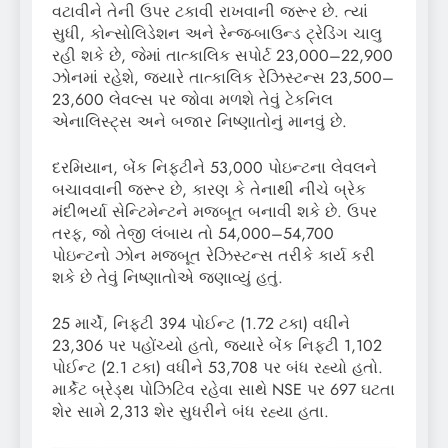
વટાવીને તેની ઉપર ટકાવી રાખવાની જરૂર છે. ત્યાં
સુધી, કોન્સોલિડેશન અને રેન્જ-બાઉન્ડ ટ્રેડિંગ ચાલુ
રહી શકે છે, જેમાં તાત્કાલિક સપોર્ટ 23,000–22,900
ઝોનમાં રહેશે, જ્યારે તાત્કાલિક રેઝિસ્ટન્સ 23,500–
23,600 લેવલ્સ પર જોવા મળશે તેવું ટેકનિલ
એનાલિસ્ટ્સ અને બજાર નિષ્ણાતોનું માનવું છે.
દરમિયાન, બેંક નિફ્ટીને 53,000 પોઇન્ટના લેવલને
બચાવવાની જરૂર છે, કારણ કે તેનાથી નીચે બ્રેક
મંદીભર્યા સેન્ટિમેન્ટને મજબૂત બનાવી શકે છે. ઉપર
તરફ, જો તેજી લંબાય તો 54,000–54,700
પોઇન્ટનો ઝોન મજબૂત રેઝિસ્ટન્સ તરીકે કાર્ય કરી
શકે છે તેવું નિષ્ણાતોએ જણાવ્યું હતું.
25 માર્ચે, નિફ્ટી 394 પોઈન્ટ (1.72 ટકા) વધીને
23,306 પર પહોંચ્યો હતો, જ્યારે બેંક નિફ્ટી 1,102
પોઈન્ટ (2.1 ટકા) વધીને 53,708 પર બંધ રહ્યો હતો.
માર્કેટ બ્રેડ્થ પોઝિટિવ રહેવા સાથે NSE પર 697 ઘટતા
શેર સામે 2,313 શેર સુધરીને બંધ રહ્યા હતા.