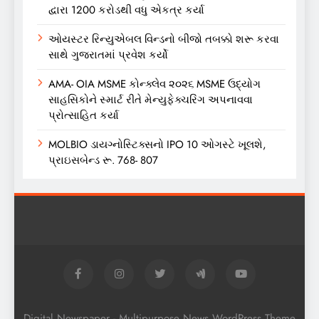
દ્વારા 1200 કરોડથી વધુ એકત્ર કર્યા
ઓયસ્ટર રિન્યુએબલ વિન્ડનો બીજો તબક્કો શરૂ કરવા
સાથે ગુજરાતમાં પ્રવેશ કર્યો
AMA- OIA MSME કોન્ક્લેવ ૨૦૨૬ MSME ઉદ્યોગ
સાહસિકોને સ્માર્ટ રીતે મેન્યુફેક્ચરિંગ અપનાવવા
પ્રોત્સાહિત કર્યા
MOLBIO ડાયગ્નોસ્ટિક્સનો IPO 10 ઓગસ્ટે ખૂલશે,
પ્રાઇસબેન્ડ રૂ. 768- 807
Digital Newspaper - Multipurpose News WordPress Theme