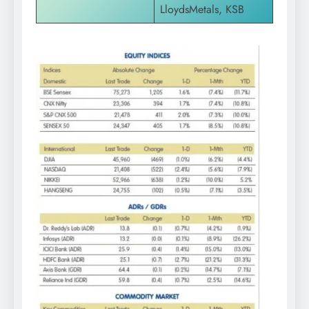
LloydsMetals, KSB