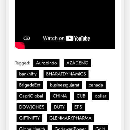
Tagged:
Aurobindo
AZADENG
banknifty
BHARATDYNAMICS
BrigadeEnt
businessgujarat
canada
CapriGlobal
CHINA
CUB
dollar
DOWJONES
DUTY
EPS
GIFTNIFTY
GLENMARKPHARMA
GlobalHealth
GodawariPower
Gold