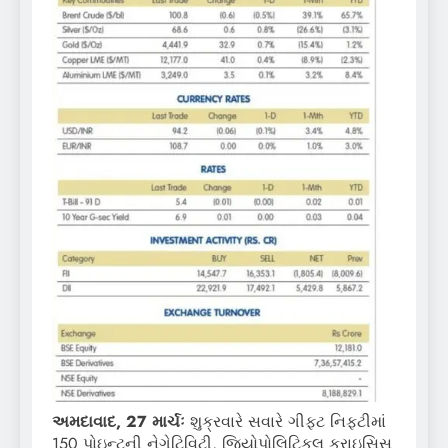
અમદાવાદ, 27 માર્ચઃ
શુક્રવારે સવારે ગીફ્ટ નિફ્ટીમાં
150 પોઇન્ટની નેગેટિવિટી, જિયોપોલિટિકલ ક્રાઇસિસ