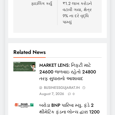
ફાઇલિંગ કર્યું
₹1.2 લાખ કરોડને
વટાવી ગયા, ક્ષેત્ર
9% ના દરે વૃદ્ધિ
પામ્યું
Related News
MARKET LENS: નિફ્ટી માટે
24600 જળવાઇ રહેતો 24800
તરફ સુધારાનો આશાવાદ
BUSINESSGUJARAT.IN
August 7, 2026
0
બરોડા BNP પારિબા મ્યુ. ફંડે 2
થીમેટિક ફંડના લોન્ચ દ્વારા 1200