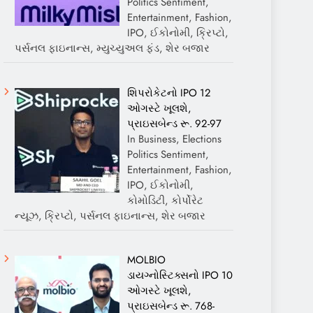
Politics Sentiment,
Entertainment, Fashion,
IPO, ઈકોનોમી, ક્રિપ્ટો,
પર્સનલ ફાઇનાન્સ, મ્યુચ્યુઅલ ફંડ, શેર બજાર
શિપરોકેટનો IPO 12
ઓગસ્ટે ખૂલશે,
પ્રાઇસબેન્ડ રૂ. 92-97
In Business, Elections
Politics Sentiment,
Entertainment, Fashion,
IPO, ઈકોનોમી,
કોમોડિટી, કોર્પોરેટ
ન્યૂઝ, ક્રિપ્ટો, પર્સનલ ફાઇનાન્સ, શેર બજાર
MOLBIO
ડાયગ્નોસ્ટિક્સનો IPO 10
ઓગસ્ટે ખૂલશે,
પ્રાઇસબેન્ડ રૂ. 768-