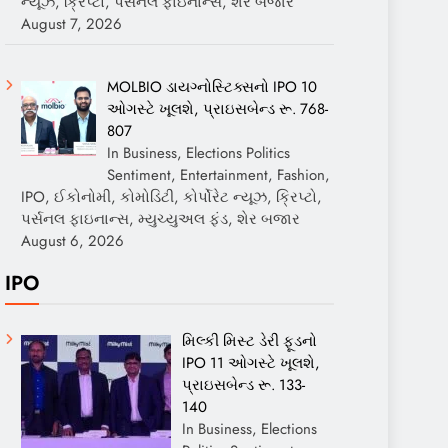
ન્યૂઝ, ક્રિપ્ટો, પર્સનલ ફાઇનાન્સ, શેર બજાર
August 7, 2026
MOLBIO ડાયગ્નોસ્ટિક્સનો IPO 10
ઓગસ્ટે ખૂલશે, પ્રાઇસબેન્ડ રૂ. 768-
807
In Business, Elections Politics
Sentiment, Entertainment, Fashion,
IPO, ઈકોનોમી, કોમોડિટી, કોર્પોરેટ ન્યૂઝ, ક્રિપ્ટો,
પર્સનલ ફાઇનાન્સ, મ્યુચ્યુઅલ ફંડ, શેર બજાર
August 6, 2026
IPO
મિલ્કી મિસ્ટ ડેરી ફૂડનો
IPO 11 ઓગસ્ટે ખૂલશે,
પ્રાઇસબેન્ડ રૂ. 133-
140
In Business, Elections