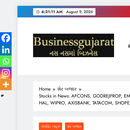
Skip
6:21:12 AM
August 9, 2026
to
content
BUSINESS GUJARAT
નસ-નસ માં બિઝનેસ
Home
શેર બજાર
Stocks in News: AFCONS, GODREJPROP, 
HAL, WIPRO, AXISBANK, TATACOM, SHOPE
કોર્પોરેટ ન્યૂઝ
શેર બજાર