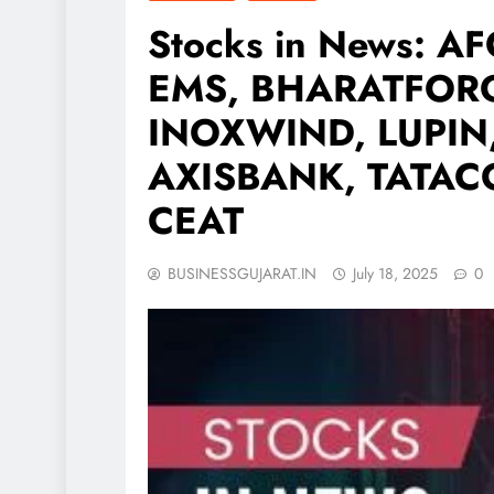
Stocks in News: 
EMS, BHARATFOR
INOXWIND, LUPIN
AXISBANK, TATAC
CEAT
BUSINESSGUJARAT.IN
July 18, 2025
0