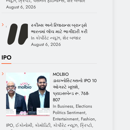
ન્યૂઝ, ક્રિપ્ટો, પર્સનલ ફાઇનાન્સ, શેર બજાર
August 6, 2026
સ્કીમ્સ અને રિલાયન્સ બ્રાન્ડ્સે
ભારતમાં લોંચ માટે ભાગીદારી કરી
In કોર્પોરેટ ન્યૂઝ, શેર બજાર
August 6, 2026
IPO
MOLBIO
ડાયગ્નોસ્ટિક્સનો IPO 10
ઓગસ્ટે ખૂલશે,
પ્રાઇસબેન્ડ રૂ. 768-
807
In Business, Elections
Politics Sentiment,
Entertainment, Fashion,
IPO, ઈકોનોમી, કોમોડિટી, કોર્પોરેટ ન્યૂઝ, ક્રિપ્ટો,