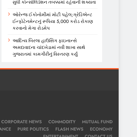
સુધી કોન્સોલિડેશન તબક્કામાં રહેવાની શક્યતા
ઓરેન્જ ઈકોનોમીમાં મોટી પહેલ;ગ્રેડિએન્ટ
ઈન્ફોટેનમેન્ટનું રૂપિયા 5,000 કરોડ રોકાણ
કરવાનો મેગા રોડમેપ
આદિત્ય બિરલા હાઉસિંગ ફાઇનાન્સે
અમદાવાદના ચાંદખેડામાં નવી શાખા સાથે
ગુજરાતમાં કામગીરીનું વિસ્તરણ કર્યું
CORPORATE NEWS
COMMODITY
MUTUAL FUND
NANCE
PURE POLITICS
FLASH NEWS
ECONOMY
ENTERTAINMENT
CONTACT US