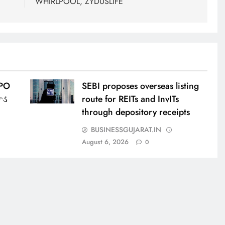
WHIRLPOOL, ZYDUSLIFE
IPO
SEBI proposes overseas listing
્ડ
route for REITs and InvITs
through depository receipts
BUSINESSGUJARAT.IN
August 6, 2026
0