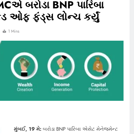
MCએ બરોડા BNP પારિબા
ડ ઓફ ફંડ્સ લોન્ચ કર્યું
1 Mins
મુંબઈ, 19 મે:
બરોડા BNP પારિબા એસેટ મેનેજમેન્ટ