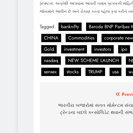
(સ્પષ્ટતા: અત્રેથી આપવામાં આવતી તમામ પ્રકારની માહિતી
જોખમોને આધીન છે અને રોકાણ કરતા પહેલા કૃપા કરીને ત
Tagged:
banknifty
Baroda BNP Paribas 
CHINA
Commodities
corporate new
Gold
investment
investors
ipo
nasdaq
NEW SCHEME LAUNCH
N
sensex
stocks
TRUMP
usa
w
Post
Previ
navigation
ભારતીય બજારોમાં સતત મોમેન્ટમ સંચ
ટ્રેન્ડના બદલે કન્સોલિડેટ થવાની સં