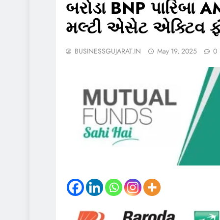
બરોડા BNP પારિબા A
મલ્ટી એસેટ એક્ટિવ ફં
BUSINESSGUJARAT.IN
May 19, 2025
0