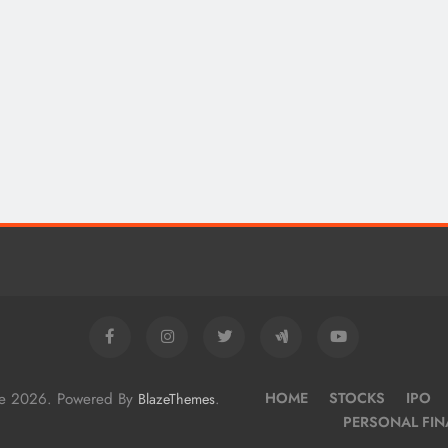
me 2026. Powered By
.
HOME
STOCKS
IPO
BlazeThemes
PERSONAL FI