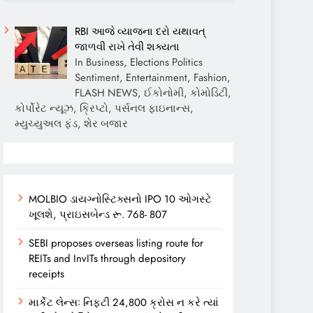
RBI આજે વ્યાજના દરો યથાવત્
જાળવી રાખે તેવી શક્યતા
In Business, Elections Politics
Sentiment, Entertainment, Fashion,
FLASH NEWS, ઈકોનોમી, કોમોડિટી,
કોર્પોરેટ ન્યૂઝ, ક્રિપ્ટો, પર્સનલ ફાઇનાન્સ,
મ્યુચ્યુઅલ ફંડ, શેર બજાર
MOLBIO ડાયગ્નોસ્ટિક્સનો IPO 10 ઓગસ્ટે
ખૂલશે, પ્રાઇસબેન્ડ રૂ. 768- 807
SEBI proposes overseas listing route for
REITs and InvITs through depository
receipts
માર્કેટ લેન્સઃ નિફ્ટી 24,800 ક્રોસ ન કરે ત્યાં