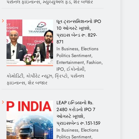
પર્સનલ ફાઇનાન્સ, મ્યુચ્યુઅલ ફંડ, શેર બજાર
ધૂત ટ્રાન્સમિશનનો IPO
10 ઓગસ્ટે ખૂલશે,
પ્રાઇસ બેન્ડ રૂ. 829-
871
In Business, Elections
Politics Sentiment,
Entertainment, Fashion,
IPO, ઈકોનોમી,
કોમોડિટી, કોર્પોરેટ ન્યૂઝ, ક્રિપ્ટો, પર્સનલ
ફાઇનાન્સ, શેર બજાર
LEAP ઇન્ડિયાનો Rs.
2480 કરોડનો IPO 7
ઓગસ્ટે ખૂલશે,
પ્રાઇસબેન્ડ રૂ.151-159
In Business, Elections
Politics Sentiment,