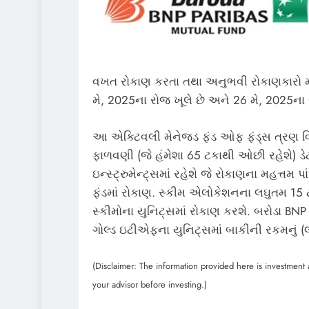
વખત રોકાણ કરતા તથા અનુભવી રોકાણકારો મ
મે, 2025ના રોજ ખૂલે છે અને 26 મે, 2025ના
આ એક્ટિવલી મેનેજ્ડ ફંડ ઓફ ફંડ્સ ત્રણ વિવ
ફાળવણી (જે હંમેશા 65 ટકાથી ઓછી રહેશે) ડેટ
ઇન્સ્ટ્રુમેન્ટ્સમાં રહેશે જે રોકાણના મહત્તમ
ફંડમાં રોકાણ. સ્કીમ એલોકેશનના લઘુતમ 15
સ્કીમોના યુનિટ્સમાં રોકાણ કરશે. બરોડા BNP 
ગોલ્ડ ઇટીએફના યુનિટ્સમાં બાકીની રકમનું 
(Disclaimer: The information provided here is investment a
your advisor before investing.)