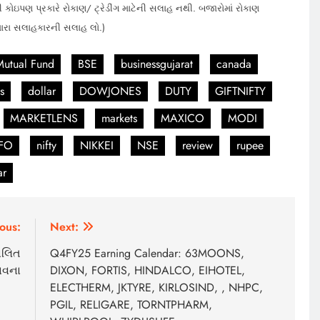
 કોઇપણ પ્રકારે રોકાણ/ ટ્રેડીંગ માટેની સલાહ નથી. બજારોમાં રોકાણ
મારા સલાહકારની સલાહ લો.)
Mutual Fund
BSE
businessgujarat
canada
s
dollar
DOWJONES
DUTY
GIFTNIFTY
MARKETLENS
markets
MAXICO
MODI
FO
nifty
NIKKEI
NSE
review
rupee
ar
ous:
Next:
ાલિત
Q4FY25 Earning Calendar: 63MOONS,
ભાવના
DIXON, FORTIS, HINDALCO, EIHOTEL,
ELECTHERM, JKTYRE, KIRLOSIND, , NHPC,
PGIL, RELIGARE, TORNTPHARM,