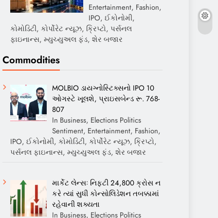
Entertainment, Fashion,
IPO, ઈકોનોમી,
કોમોડિટી, કોર્પોરેટ ન્યૂઝ, ક્રિપ્ટો, પર્સનલ
ફાઇનાન્સ, મ્યુચ્યુઅલ ફંડ, શેર બજાર
Commodities
MOLBIO ડાયગ્નોસ્ટિક્સનો IPO 10
ઓગસ્ટે ખૂલશે, પ્રાઇસબેન્ડ રૂ. 768-
807
In Business, Elections Politics
Sentiment, Entertainment, Fashion,
IPO, ઈકોનોમી, કોમોડિટી, કોર્પોરેટ ન્યૂઝ, ક્રિપ્ટો,
પર્સનલ ફાઇનાન્સ, મ્યુચ્યુઅલ ફંડ, શેર બજાર
માર્કેટ લેન્સઃ નિફ્ટી 24,800 ક્રોસ ન
કરે ત્યાં સુધી કોન્સોલિડેશન તબક્કામાં
રહેવાની શક્યતા
In Business, Elections Politics