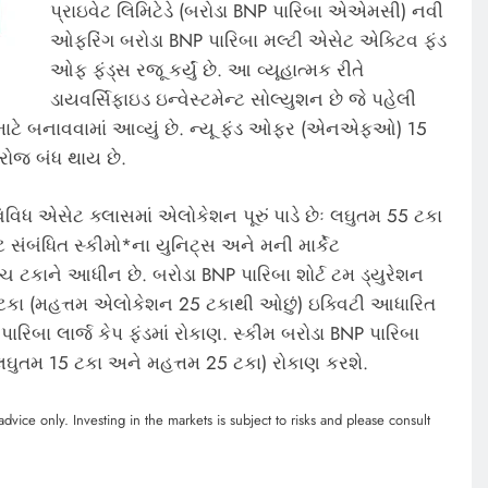
પ્રાઇવેટ લિમિટેડે (બરોડા BNP પારિબા એએમસી) નવી
ઓફરિંગ બરોડા BNP પારિબા મલ્ટી એસેટ એક્ટિવ ફંડ
ઓફ ફંડ્સ રજૂ કર્યું છે. આ વ્યૂહાત્મક રીતે
ડાયવર્સિફાઇડ ઇન્વેસ્ટમેન્ટ સોલ્યુશન છે જે પહેલી
ાટે બનાવવામાં આવ્યું છે. ન્યૂ ફંડ ઓફર (એનએફઓ) 15
 રોજ બંધ થાય છે.
િધ એસેટ ક્લાસમાં એલોકેશન પૂરું પાડે છેઃ લઘુતમ 55 ટકા
 સંબંધિત સ્કીમો*ના યુનિટ્સ અને મની માર્કેટ
 પાંચ ટકાને આધીન છે. બરોડા BNP પારિબા શોર્ટ ટમ ડ્યુરેશન
 ટકા (મહત્તમ એલોકેશન 25 ટકાથી ઓછું) ઇક્વિટી આધારિત
પારિબા લાર્જ કેપ ફંડમાં રોકાણ. સ્કીમ બરોડા BNP પારિબા
(લઘુતમ 15 ટકા અને મહત્તમ 25 ટકા) રોકાણ કરશે.
dvice only. Investing in the markets is subject to risks and please consult