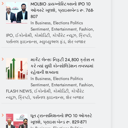
MOLBIO ડાયગ્નોસ્ટિક્સનો IPO 10
ઓગસ્ટે ખૂલશે, પ્રાઇસબેન્ડ રૂ. 768-
807
In Business, Elections Politics
Sentiment, Entertainment, Fashion,
IPO, ઈકોનોમી, કોમોડિટી, કોર્પોરેટ ન્યૂઝ, ક્રિપ્ટો,
પર્સનલ ફાઇનાન્સ, મ્યુચ્યુઅલ ફંડ, શેર બજાર
માર્કેટ લેન્સઃ નિફ્ટી 24,800 ક્રોસ ન
કરે ત્યાં સુધી કોન્સોલિડેશન તબક્કામાં
રહેવાની શક્યતા
In Business, Elections Politics
Sentiment, Entertainment, Fashion,
FLASH NEWS, ઈકોનોમી, કોમોડિટી, કોર્પોરેટ
ન્યૂઝ, ક્રિપ્ટો, પર્સનલ ફાઇનાન્સ, શેર બજાર
ધૂત ટ્રાન્સમિશનનો IPO 10 ઓગસ્ટે
ખૂલશે, પ્રાઇસ બેન્ડ રૂ. 829-871