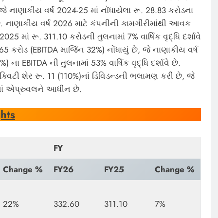
, જે નાણાકીય વર્ષ 2024-25 માં નોંધાયેલા રૂ. 28.83 કરોડના
ે છે. નાણાકીય વર્ષ 2026 માટે કંપનીની કામગીરીમાંથી આવક
025 માં રૂ. 311.10 કરોડની તુલનામાં 7% વાર્ષિક વૃદ્ધિ દર્શાવે
5 કરોડ (EBITDA માર્જિન 32%) નોંધાયું છે, જે નાણાકીય વર્ષ
 ના EBITDA ની તુલનામાં 53% વાર્ષિક વૃદ્ધિ દર્શાવે છે.
્વિટી શેર રૂ. 11 (110%)નાં ડિવિડન્ડની ભલામણ કરી છે, જે
ાં એપ્રુવલને આધીન છે.
hts
FY
Change %
FY26
FY25
Change %
22%
332.60
311.10
7%