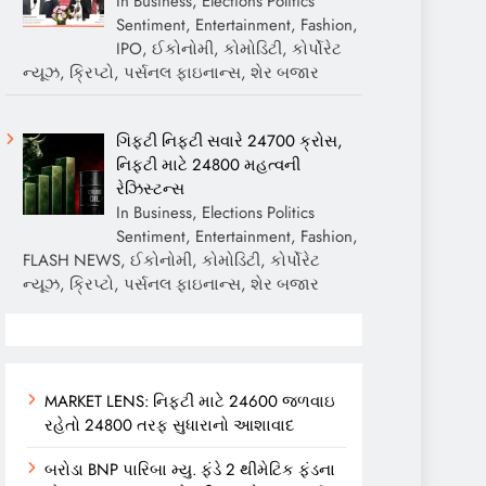
In Business, Elections Politics
Sentiment, Entertainment, Fashion,
IPO, ઈકોનોમી, કોમોડિટી, કોર્પોરેટ
ન્યૂઝ, ક્રિપ્ટો, પર્સનલ ફાઇનાન્સ, શેર બજાર
ગિફ્ટી નિફ્ટી સવારે 24700 ક્રોસ,
નિફ્ટી માટે 24800 મહત્વની
રેઝિસ્ટન્સ
In Business, Elections Politics
Sentiment, Entertainment, Fashion,
FLASH NEWS, ઈકોનોમી, કોમોડિટી, કોર્પોરેટ
ન્યૂઝ, ક્રિપ્ટો, પર્સનલ ફાઇનાન્સ, શેર બજાર
MARKET LENS: નિફ્ટી માટે 24600 જળવાઇ
રહેતો 24800 તરફ સુધારાનો આશાવાદ
બરોડા BNP પારિબા મ્યુ. ફંડે 2 થીમેટિક ફંડના