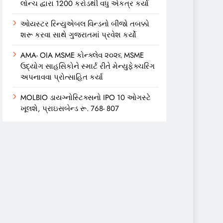
લોન્ચ દ્વારા 1200 કરોડથી વધુ એકત્ર કર્યા
ઓયસ્ટર રિન્યુએબલ વિન્ડનો બીજો તબક્કો
શરૂ કરવા સાથે ગુજરાતમાં પ્રવેશ કર્યો
AMA- OIA MSME કોન્ક્લેવ ૨૦૨૬ MSME
ઉદ્યોગ સાહસિકોને સ્માર્ટ રીતે મેન્યુફેક્ચરિંગ
અપનાવવા પ્રોત્સાહિત કર્યા
MOLBIO ડાયગ્નોસ્ટિક્સનો IPO 10 ઓગસ્ટે
ખૂલશે, પ્રાઇસબેન્ડ રૂ. 768- 807