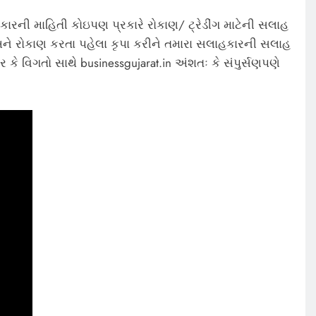
કારની માહિતી કોઇપણ પ્રકારે રોકાણ/ ટ્રેડીંગ માટેની સલાહ
ે રોકાણ કરતા પહેલા કૃપા કરીને તમારા સલાહકારની સલાહ
 કે વિગતો સાથે businessgujarat.in અંશતઃ કે સંપુર્સણપણે