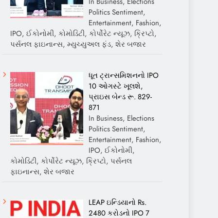
In Business, Elections
Politics Sentiment,
Entertainment, Fashion,
IPO, ઈકોનોમી, કોમોડિટી, કોર્પોરેટ ન્યૂઝ, ક્રિપ્ટો,
પર્સનલ ફાઇનાન્સ, મ્યુચ્યુઅલ ફંડ, શેર બજાર
ધૂત ટ્રાન્સમિશનનો IPO
10 ઓગસ્ટે ખૂલશે,
પ્રાઇસ બેન્ડ રૂ. 829-
871
In Business, Elections
Politics Sentiment,
Entertainment, Fashion,
IPO, ઈકોનોમી,
કોમોડિટી, કોર્પોરેટ ન્યૂઝ, ક્રિપ્ટો, પર્સનલ
ફાઇનાન્સ, શેર બજાર
LEAP ઇન્ડિયાનો Rs.
2480 કરોડનો IPO 7