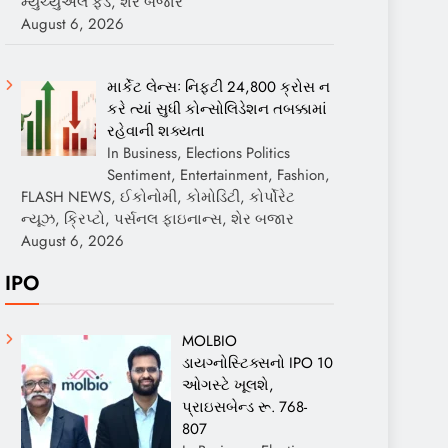
મ્યુચ્યુઅલ ફંડ, શેર બજાર
August 6, 2026
માર્કેટ લેન્સઃ નિફ્ટી 24,800 ક્રોસ ન
કરે ત્યાં સુધી કોન્સોલિડેશન તબક્કામાં
રહેવાની શક્યતા
In Business, Elections Politics
Sentiment, Entertainment, Fashion,
FLASH NEWS, ઈકોનોમી, કોમોડિટી, કોર્પોરેટ
ન્યૂઝ, ક્રિપ્ટો, પર્સનલ ફાઇનાન્સ, શેર બજાર
August 6, 2026
IPO
MOLBIO
ડાયગ્નોસ્ટિક્સનો IPO 10
ઓગસ્ટે ખૂલશે,
પ્રાઇસબેન્ડ રૂ. 768-
807