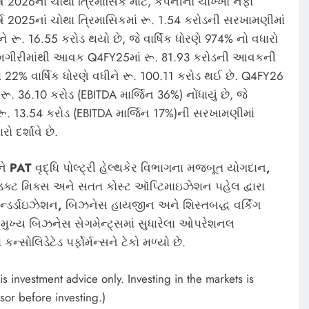
ષ 2026નાં ચોથા ત્રિમાસિક માટે, કંપનીનો ચોખ્ખો નફો
ષ 2025નાં ચોથા ત્રિમાસિકમાં રૂ. 1.54 કરોડની સરખામણીમાં
ે રૂ. 16.55 કરોડ થયો છે, જે વાર્ષિક ધોરણે 974% નો વધારો
. કામગીરીમાંથી આવક Q4FY25માં રૂ. 81.93 કરોડની આવકની
22% વાર્ષિક ધોરણે વધીને રૂ. 100.11 કરોડ થઈ છે. Q4FY26
રૂ. 36.10 કરોડ (EBITDA માર્જિન 36%) નોંધાયું છે, જે
ૂ. 13.54 કરોડ (EBITDA માર્જિન 17%)ની સરખામણીમાં
ો દર્શાવે છે.
ને
PAT
વૃદ્ધિ પોલ્ટ્રી હેલ્થકેર વિભાગના મજબૂત યોગદાન
,
રોડક્ટ મિક્સ અને સતત કોસ્ટ ઑપ્ટિમાઇઝેશન પહેલ દ્વારા
ન્ડર્ડાઇઝેશન
,
બિઝનેસ હાયજીન અને શિસ્તબદ્ધ વર્કિંગ
 છે. મુખ્ય બિઝનેસ સેગમેન્ટ્સમાં સુધારેલા ઓપરેશનલ
ોલિડેટેડ પર્ફોર્મન્સને ટેકો મળ્યો છે.
s investment advice only. Investing in the markets is
sor before investing.)