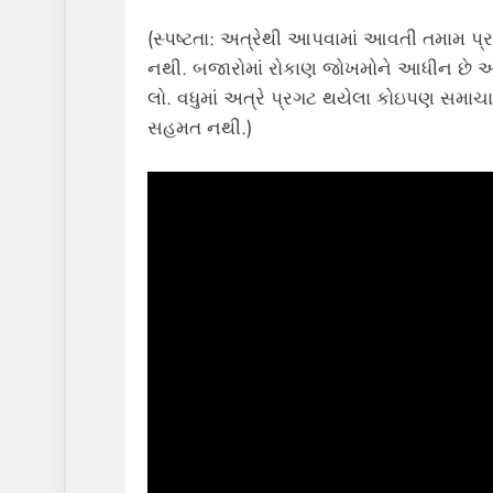
(સ્પષ્ટતા: અત્રેથી આપવામાં આવતી તમામ પ્ર
નથી. બજારોમાં રોકાણ જોખમોને આધીન છે અન
લો. વધુમાં અત્રે પ્રગટ થયેલા કોઇપણ સમાચાર
સહમત નથી.)