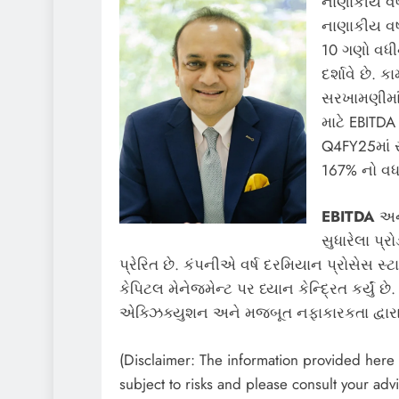
નાણાકીય વર્
નાણાકીય વર્
10 ગણો વધીન
દર્શાવે છે
સરખામણીમાં 
માટે EBITDA 
Q4FY25માં ર
167% નો વધાર
EBITDA
અ
સુધારેલા પ્
પ્રેરિત છે. કંપનીએ વર્ષ દરમિયાન પ્રોસેસ સ્ટા
કેપિટલ મેનેજમેન્ટ પર ધ્યાન કેન્દ્રિત કર્યું
એક્ઝિક્યુશન અને મજબૂત નફાકારકતા દ્વારા કન્સ
(Disclaimer: The information provided here i
subject to risks and please consult your advi