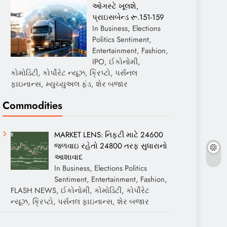
ઓગસ્ટે ખૂલશે,
પ્રાઇસબેન્ડ રૂ.151-159
In Business, Elections
Politics Sentiment,
Entertainment, Fashion,
IPO, ઈકોનોમી,
કોમોડિટી, કોર્પોરેટ ન્યૂઝ, ક્રિપ્ટો, પર્સનલ
ફાઇનાન્સ, મ્યુચ્યુઅલ ફંડ, શેર બજાર
Commodities
MARKET LENS: નિફ્ટી માટે 24600
જળવાઇ રહેતો 24800 તરફ સુધારાનો
આશાવાદ
In Business, Elections Politics
Sentiment, Entertainment, Fashion,
FLASH NEWS, ઈકોનોમી, કોમોડિટી, કોર્પોરેટ
ન્યૂઝ, ક્રિપ્ટો, પર્સનલ ફાઇનાન્સ, શેર બજાર