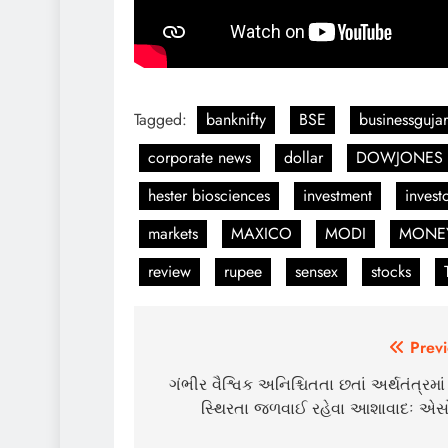
Tagged:
banknifty
BSE
businessgujar
corporate news
dollar
DOWJONES
hester biosciences
investment
invest
markets
MAXICO
MODI
MONEY
review
rupee
sensex
stocks
Post
Previ
navigation
ગંભીર વૈશ્વિક અનિશ્ચિતતા છતાં અર્થતંત્રમા
સ્થિરતા જળવાઈ રહેવા આશાવાદઃ એસ