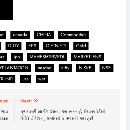
at
canada
CHINA
Commodities
DUTY
EPS
GIFTNIFTY
Gold
ors
ipo
MAHESHTRIVEDI
MARKETLENS
PLANTATION
nasdaq
nifty
NIKKEI
NSE
TRUMP
usa
war
ous:
Next:
ં ભાવ
પ્રાઇમરી માર્કેટ ઝોનઃ આ સપ્તાહે મેઇનબોર્ડમાં
ોચેમ
મિનિ વેકેશન, SMEમાં 6 IPOની એન્ટ્રી