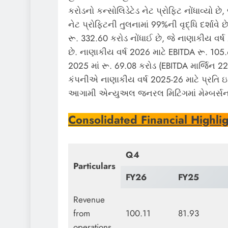
કરોડનો કન્સોલિડેટેડ નેટ પ્રોફિટ નોંધાવ્યો છે
નેટ પ્રોફિટની તુલનામાં 99%ની વૃદ્ધિ દર્શાવ
રૂ. 332.60 કરોડ નોંધાઈ છે, જે નાણાકીય વર્ષ 2
છે. નાણાકીય વર્ષ 2026 માટે EBITDA રૂ. 105.6
2025 માં રૂ. 69.08 કરોડ (EBITDA માર્જિન 22%)
કંપનીએ નાણાકીય વર્ષ 2025-26 માટે પ્રતિ ઇક
આગામી એન્યુઅલ જનરલ મિટિંગમાં મેમ્બર્સન
Consolidated Financial Highlig
Q4
Particulars
FY26
FY25
Revenue
from
100.11
81.93
operations