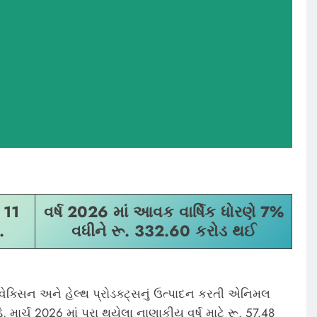
. 11
વર્ષ 2026 માં આવક વાર્ષિક ધોરણે 7%
.
વધીને રૂ. 332.60 કરોડ થઈ
ેક્સિન અને હેલ્થ પ્રોડક્ટ્સનું ઉત્પાદન કરતી એનિમલ
, માર્ચ 2026 માં પૂરા થયેલા નાણાકીય વર્ષ માટે રૂ. 57.48