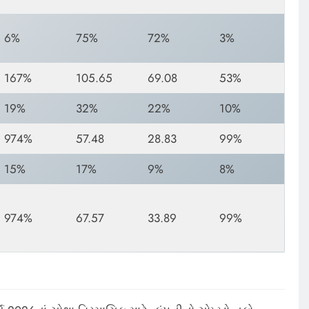
6%
75%
72%
3%
167%
105.65
69.08
53%
19%
32%
22%
10%
974%
57.48
28.83
99%
15%
17%
9%
8%
974%
67.57
33.89
99%