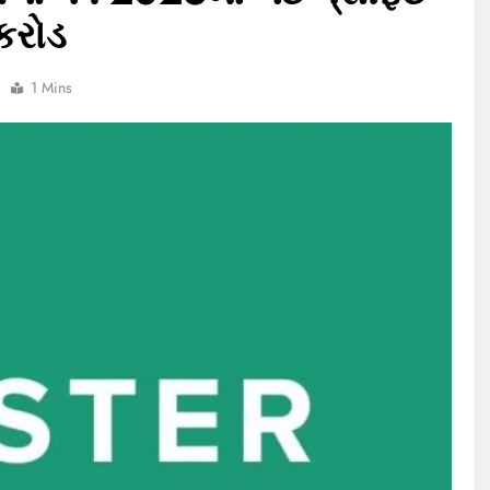
કરોડ
1 Mins