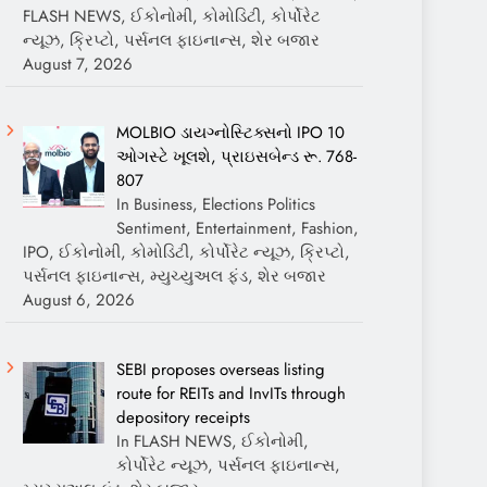
FLASH NEWS, ઈકોનોમી, કોમોડિટી, કોર્પોરેટ
ન્યૂઝ, ક્રિપ્ટો, પર્સનલ ફાઇનાન્સ, શેર બજાર
August 7, 2026
MOLBIO ડાયગ્નોસ્ટિક્સનો IPO 10
ઓગસ્ટે ખૂલશે, પ્રાઇસબેન્ડ રૂ. 768-
807
In Business, Elections Politics
Sentiment, Entertainment, Fashion,
IPO, ઈકોનોમી, કોમોડિટી, કોર્પોરેટ ન્યૂઝ, ક્રિપ્ટો,
પર્સનલ ફાઇનાન્સ, મ્યુચ્યુઅલ ફંડ, શેર બજાર
August 6, 2026
SEBI proposes overseas listing
route for REITs and InvITs through
depository receipts
In FLASH NEWS, ઈકોનોમી,
કોર્પોરેટ ન્યૂઝ, પર્સનલ ફાઇનાન્સ,