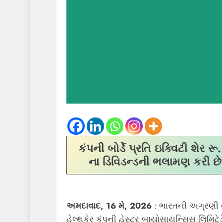
કંપની બોર્ડે પ્રતિ ઇક્વિટી શેર રૂ
ના ડિવિડન્ડની ભલામણ કરી છે
અમદાવાદ, 16 મે, 2026
: ભારતની અગ્રણી વ
હેલ્થકેર કંપની હેસ્ટર બાયોસાયન્સિસ લિમિટેડે