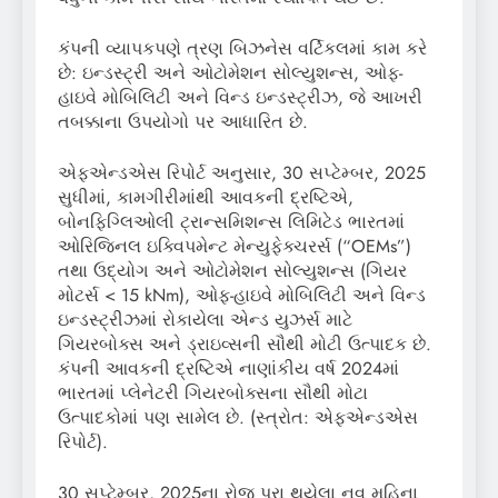
કંપની વ્યાપકપણે ત્રણ બિઝનેસ વર્ટિકલમાં કામ કરે
છે: ઇન્ડસ્ટ્રી અને ઓટોમેશન સોલ્યુશન્સ, ઓફ-
હાઇવે મોબિલિટી અને વિન્ડ ઇન્ડસ્ટ્રીઝ, જે આખરી
તબક્કાના ઉપયોગો પર આધારિત છે.
એફએન્ડએસ રિપોર્ટ અનુસાર, 30 સપ્ટેમ્બર, 2025
સુધીમાં, કામગીરીમાંથી આવકની દ્રષ્ટિએ,
બોનફિગ્લિઓલી ટ્રાન્સમિશન્સ લિમિટેડ ભારતમાં
ઓરિજિનલ ઇક્વિપમેન્ટ મેન્યુફેક્ચરર્સ (“OEMs”)
તથા ઉદ્યોગ અને ઓટોમેશન સોલ્યુશન્સ (ગિયર
મોટર્સ < 15 kNm), ઓફ-હાઇવે મોબિલિટી અને વિન્ડ
ઇન્ડસ્ટ્રીઝમાં રોકાયેલા એન્ડ યુઝર્સ માટે
ગિયરબોક્સ અને ડ્રાઇવ્સની સૌથી મોટી ઉત્પાદક છે.
કંપની આવકની દ્રષ્ટિએ નાણાંકીય વર્ષ 2024માં
ભારતમાં પ્લેનેટરી ગિયરબોક્સના સૌથી મોટા
ઉત્પાદકોમાં પણ સામેલ છે. (સ્ત્રોત: એફએન્ડએસ
રિપોર્ટ).
30 સપ્ટેમ્બર, 2025ના રોજ પૂરા થયેલા નવ મહિના