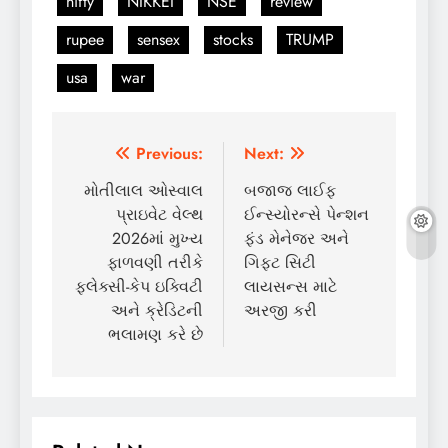
nifty
NIKKEI
NSE
review
rupee
sensex
stocks
TRUMP
usa
war
Post
Previous:
Next:
navigation
મોતીલાલ ઓસ્વાલ
બજાજ લાઈફ
પ્રાઇવેટ વેલ્થ
ઈન્સ્યોરન્સે પેન્શન
2026માં મુખ્ય
ફંડ મેનેજર અને
ફાળવણી તરીકે
ગિફ્ટ સિટી
ફ્લેક્સી-કેપ ઇક્વિટી
લાયસન્સ માટે
અને ક્રેડિટની
અરજી કરી
ભલામણ કરે છે