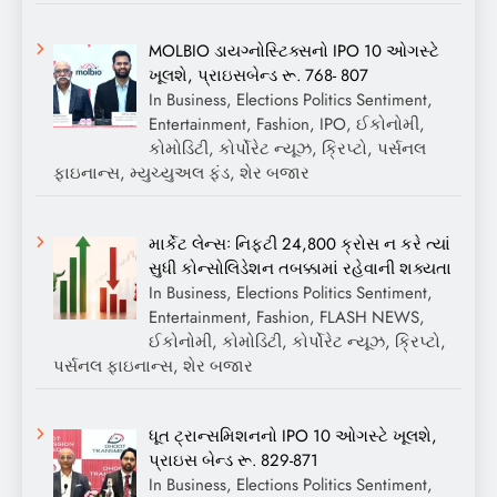
MOLBIO ડાયગ્નોસ્ટિક્સનો IPO 10 ઓગસ્ટે
ખૂલશે, પ્રાઇસબેન્ડ રૂ. 768- 807
In Business, Elections Politics Sentiment,
Entertainment, Fashion, IPO, ઈકોનોમી,
કોમોડિટી, કોર્પોરેટ ન્યૂઝ, ક્રિપ્ટો, પર્સનલ
ફાઇનાન્સ, મ્યુચ્યુઅલ ફંડ, શેર બજાર
માર્કેટ લેન્સઃ નિફ્ટી 24,800 ક્રોસ ન કરે ત્યાં
સુધી કોન્સોલિડેશન તબક્કામાં રહેવાની શક્યતા
In Business, Elections Politics Sentiment,
Entertainment, Fashion, FLASH NEWS,
ઈકોનોમી, કોમોડિટી, કોર્પોરેટ ન્યૂઝ, ક્રિપ્ટો,
પર્સનલ ફાઇનાન્સ, શેર બજાર
ધૂત ટ્રાન્સમિશનનો IPO 10 ઓગસ્ટે ખૂલશે,
પ્રાઇસ બેન્ડ રૂ. 829-871
In Business, Elections Politics Sentiment,