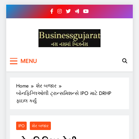
Skip
to
content
BUSINESS GUJARAT
નસ-નસ માં બિઝનેસ
MENU
Home
શેર બજાર
બોનફિગ્લિઓલી ટ્રાન્સમિશન્સે IPO માટે DRHP
ફાઇલ કર્યું
IPO
શેર બજાર