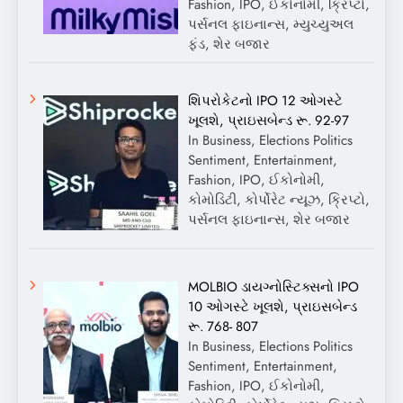
Fashion, IPO, ઈકોનોમી, ક્રિપ્ટો,
પર્સનલ ફાઇનાન્સ, મ્યુચ્યુઅલ
ફંડ, શેર બજાર
શિપરોકેટનો IPO 12 ઓગસ્ટે
ખૂલશે, પ્રાઇસબેન્ડ રૂ. 92-97
In Business, Elections Politics
Sentiment, Entertainment,
Fashion, IPO, ઈકોનોમી,
કોમોડિટી, કોર્પોરેટ ન્યૂઝ, ક્રિપ્ટો,
પર્સનલ ફાઇનાન્સ, શેર બજાર
MOLBIO ડાયગ્નોસ્ટિક્સનો IPO
10 ઓગસ્ટે ખૂલશે, પ્રાઇસબેન્ડ
રૂ. 768- 807
In Business, Elections Politics
Sentiment, Entertainment,
Fashion, IPO, ઈકોનોમી,