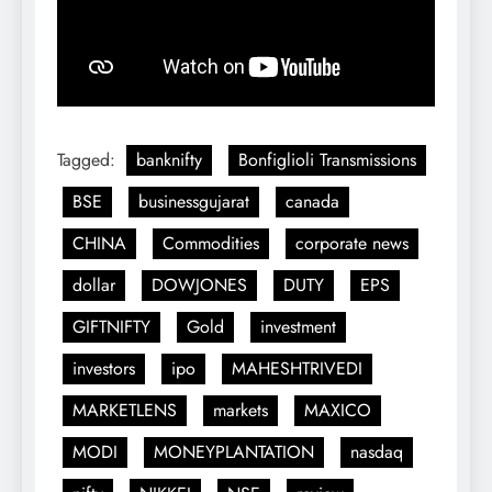
Tagged:
banknifty
Bonfiglioli Transmissions
BSE
businessgujarat
canada
CHINA
Commodities
corporate news
dollar
DOWJONES
DUTY
EPS
GIFTNIFTY
Gold
investment
investors
ipo
MAHESHTRIVEDI
MARKETLENS
markets
MAXICO
MODI
MONEYPLANTATION
nasdaq