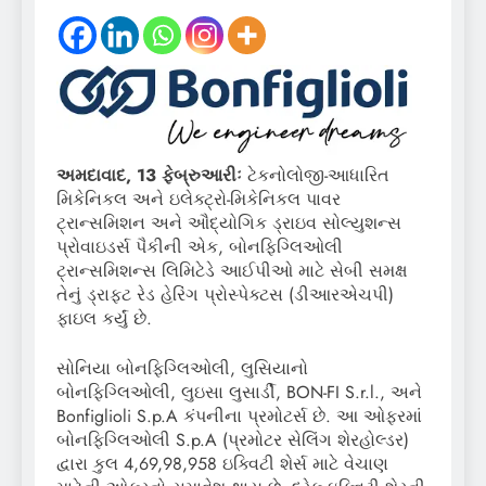
અમદાવાદ, 13 ફેબ્રુઆરીઃ
ટેકનોલોજી-આધારિત
મિકેનિકલ અને ઇલેક્ટ્રો-મિકેનિકલ પાવર
ટ્રાન્સમિશન અને ઔદ્યોગિક ડ્રાઇવ સોલ્યુશન્સ
પ્રોવાઇડર્સ પૈકીની એક, બોનફિગ્લિઓલી
ટ્રાન્સમિશન્સ લિમિટેડે આઈપીઓ માટે સેબી સમક્ષ
તેનું ડ્રાફ્ટ રેડ હેરિંગ પ્રોસ્પેક્ટસ (ડીઆરએચપી)
ફાઇલ કર્યું છે.
સોનિયા બોનફિગ્લિઓલી, લુસિયાનો
બોનફિગ્લિઓલી, લુઇસા લુસાર્ડી, BON-FI S.r.l., અને
Bonfiglioli S.p.A કંપનીના પ્રમોટર્સ છે. આ ઓફરમાં
બોનફિગ્લિઓલી S.p.A (પ્રમોટર સેલિંગ શેરહોલ્ડર)
દ્વારા કુલ 4,69,98,958 ઇક્વિટી શેર્સ માટે વેચાણ