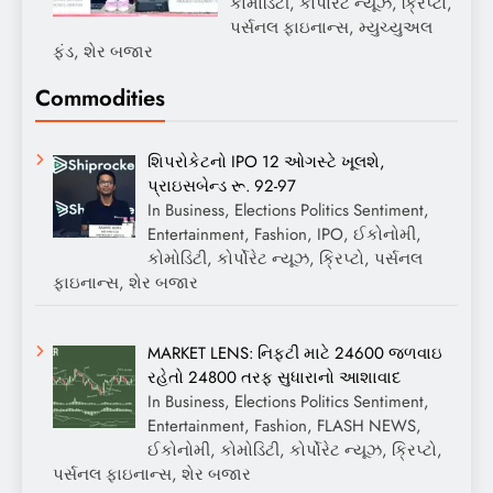
કોમોડિટી, કોર્પોરેટ ન્યૂઝ, ક્રિપ્ટો,
પર્સનલ ફાઇનાન્સ, મ્યુચ્યુઅલ
ફંડ, શેર બજાર
Commodities
શિપરોકેટનો IPO 12 ઓગસ્ટે ખૂલશે,
પ્રાઇસબેન્ડ રૂ. 92-97
In Business, Elections Politics Sentiment,
Entertainment, Fashion, IPO, ઈકોનોમી,
કોમોડિટી, કોર્પોરેટ ન્યૂઝ, ક્રિપ્ટો, પર્સનલ
ફાઇનાન્સ, શેર બજાર
MARKET LENS: નિફ્ટી માટે 24600 જળવાઇ
રહેતો 24800 તરફ સુધારાનો આશાવાદ
In Business, Elections Politics Sentiment,
Entertainment, Fashion, FLASH NEWS,
ઈકોનોમી, કોમોડિટી, કોર્પોરેટ ન્યૂઝ, ક્રિપ્ટો,
પર્સનલ ફાઇનાન્સ, શેર બજાર