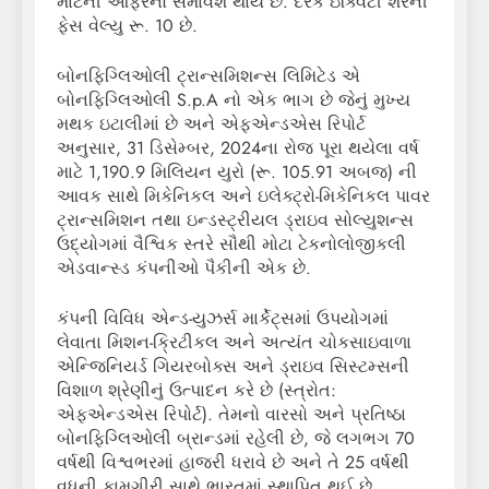
માટેની ઓફરનો સમાવેશ થાય છે. દરેક ઇક્વિટી શેરની
ફેસ વેલ્યુ રૂ. 10 છે.
બોનફિગ્લિઓલી ટ્રાન્સમિશન્સ લિમિટેડ એ
બોનફિગ્લિઓલી S.p.A નો એક ભાગ છે જેનું મુખ્ય
મથક ઇટાલીમાં છે અને એફએન્ડએસ રિપોર્ટ
અનુસાર, 31 ડિસેમ્બર, 2024ના રોજ પૂરા થયેલા વર્ષ
માટે 1,190.9 મિલિયન યુરો (રૂ. 105.91 અબજ) ની
આવક સાથે મિકેનિકલ અને ઇલેક્ટ્રો-મિકેનિકલ પાવર
ટ્રાન્સમિશન તથા ઇન્ડસ્ટ્રીયલ ડ્રાઇવ સોલ્યુશન્સ
ઉદ્યોગમાં વૈશ્વિક સ્તરે સૌથી મોટા ટેકનોલોજીકલી
એડવાન્સ્ડ કંપનીઓ પૈકીની એક છે.
કંપની વિવિધ એન્ડ-યુઝર્સ માર્કેટ્સમાં ઉપયોગમાં
લેવાતા મિશન-ક્રિટીકલ અને અત્યંત ચોકસાઇવાળા
એન્જિનિયર્ડ ગિયરબોક્સ અને ડ્રાઇવ સિસ્ટમ્સની
વિશાળ શ્રેણીનું ઉત્પાદન કરે છે (સ્ત્રોત:
એફએન્ડએસ રિપોર્ટ). તેમનો વારસો અને પ્રતિષ્ઠા
બોનફિગ્લિઓલી બ્રાન્ડમાં રહેલી છે, જે લગભગ 70
વર્ષથી વિશ્વભરમાં હાજરી ધરાવે છે અને તે 25 વર્ષથી
વધુની કામગીરી સાથે ભારતમાં સ્થાપિત થઈ છે.