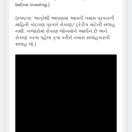
before investing.)
(સ્પષ્ટતા: અત્રેથી આપવામાં આવતી તમામ પ્રકારની
માહિતી કોઇપણ પ્રકારે રોકાણ/ ટ્રેડીંગ માટેની સલાહ
નથી. બજારોમાં રોકાણ જોખમોને આધીન છે અને
રોકાણ કરતા પહેલા કૃપા કરીને તમારા સલાહકારની
સલાહ લો.)