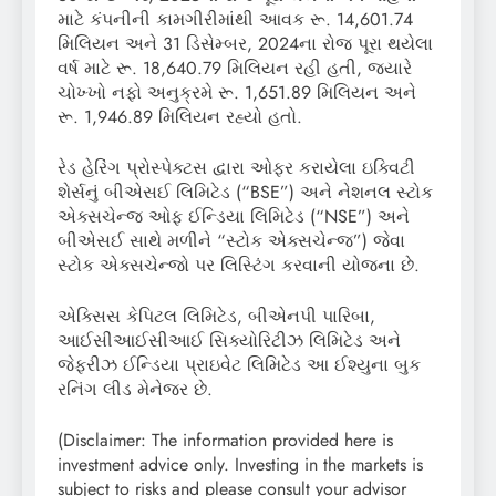
માટે કંપનીની કામગીરીમાંથી આવક રૂ. 14,601.74
મિલિયન અને 31 ડિસેમ્બર, 2024ના રોજ પૂરા થયેલા
વર્ષ માટે રૂ. 18,640.79 મિલિયન રહી હતી, જ્યારે
ચોખ્ખો નફો અનુક્રમે રૂ. 1,651.89 મિલિયન અને
રૂ. 1,946.89 મિલિયન રહ્યો હતો.
રેડ હેરિંગ પ્રોસ્પેક્ટસ દ્વારા ઓફર કરાયેલા ઇક્વિટી
શેર્સનું બીએસઈ લિમિટેડ (“BSE”) અને નેશનલ સ્ટોક
એક્સચેન્જ ઓફ ઈન્ડિયા લિમિટેડ (“NSE”) અને
બીએસઈ સાથે મળીને “સ્ટોક એક્સચેન્જ”) જેવા
સ્ટોક એક્સચેન્જો પર લિસ્ટિંગ કરવાની યોજના છે.
એક્સિસ કેપિટલ લિમિટેડ, બીએનપી પારિબા,
આઈસીઆઈસીઆઈ સિક્યોરિટીઝ લિમિટેડ અને
જેફરીઝ ઈન્ડિયા પ્રાઇવેટ લિમિટેડ આ ઈશ્યુના બુક
રનિંગ લીડ મેનેજર છે.
(Disclaimer: The information provided here is
investment advice only. Investing in the markets is
subject to risks and please consult your advisor