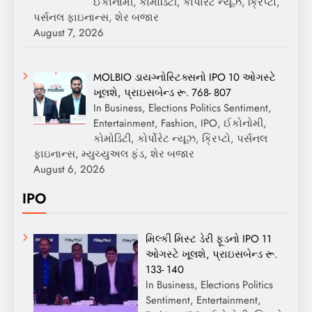
ઈકોનોમી, કોમોડિટી, કોર્પોરેટ ન્યૂઝ, ક્રિપ્ટો,
પર્સનલ ફાઇનાન્સ, શેર બજાર
August 7, 2026
MOLBIO ડાયગ્નોસ્ટિક્સનો IPO 10 ઓગસ્ટે
ખૂલશે, પ્રાઇસબેન્ડ રૂ. 768- 807
In Business, Elections Politics Sentiment,
Entertainment, Fashion, IPO, ઈકોનોમી,
કોમોડિટી, કોર્પોરેટ ન્યૂઝ, ક્રિપ્ટો, પર્સનલ
ફાઇનાન્સ, મ્યુચ્યુઅલ ફંડ, શેર બજાર
August 6, 2026
IPO
મિલ્કી મિસ્ટ ડેરી ફૂડનો IPO 11
ઓગસ્ટે ખૂલશે, પ્રાઇસબેન્ડ રૂ.
133- 140
In Business, Elections Politics
Sentiment, Entertainment,