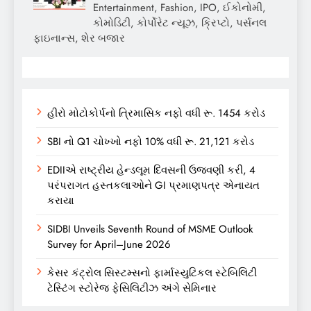
Entertainment, Fashion, IPO, ઈકોનોમી,
કોમોડિટી, કોર્પોરેટ ન્યૂઝ, ક્રિપ્ટો, પર્સનલ
ફાઇનાન્સ, શેર બજાર
હીરો મોટોકોર્પનો ત્રિમાસિક નફો વધી રૂ. 1454 કરોડ
SBI નો Q1 ચોખ્ખો નફો 10% વધી રૂ. 21,121 કરોડ
EDIIએ રાષ્ટ્રીય હેન્ડલૂમ દિવસની ઉજવણી કરી, 4
પરંપરાગત હસ્તકલાઓને GI પ્રમાણપત્ર એનાયત
કરાયા
SIDBI Unveils Seventh Round of MSME Outlook
Survey for April–June 2026
કેસર કંટ્રોલ સિસ્ટમ્સનો ફાર્માસ્યુટિકલ સ્ટેબિલિટી
ટેસ્ટિંગ સ્ટોરેજ ફેસિલિટીઝ અંગે સેમિનાર