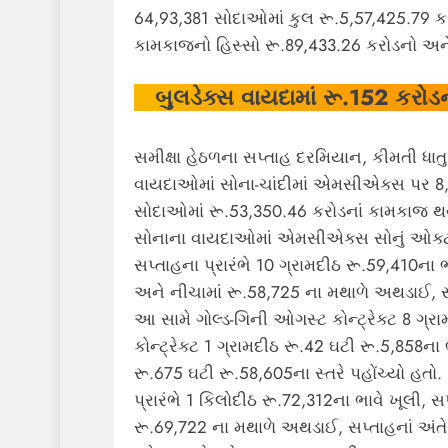
64,93,381 સોદાઓમાં કુલ રૂ.5,57,425.79 કરોડન
કામકાજનો હિસ્સો રૂ.89,433.26 કરોડનો અને
બુલડેક્સ વાયદામાં
રૂ.
152
કરોડ
સમીક્ષા હેઠળના સપ્તાહ દરમિયાન, કીમતી ધા
વાયદાઓમાં સોના-ચાંદીમાં એમસીએક્સ પર 8
સોદાઓમાં રૂ.53,350.46 કરોડનાં કામકાજ થયા
સોનાના વાયદાઓમાં એમસીએક્સ સોનું ઓક્
સપ્તાહના પ્રારંભે 10 ગ્રામદીઠ રૂ.59,410ના ભ
અને નીચામાં રૂ.58,725 ના મથાળે અથડાઈ, સપ્
આ સામે ગોલ્ડ-ગિની ઓગસ્ટ કોન્ટ્રેક્ટ 8 ગ્
કોન્ટ્રેક્ટ 1 ગ્રામદીઠ રૂ.42 ઘટી રૂ.5,858ના 
રૂ.675 ઘટી રૂ.58,605ના સ્તરે પહોંચ્યો હતો.
પ્રારંભે 1 કિલોદીઠ રૂ.72,312ના ભાવે ખૂલી, સ
રૂ.69,722 ના મથાળે અથડાઈ, સપ્તાહનાં અંતે 