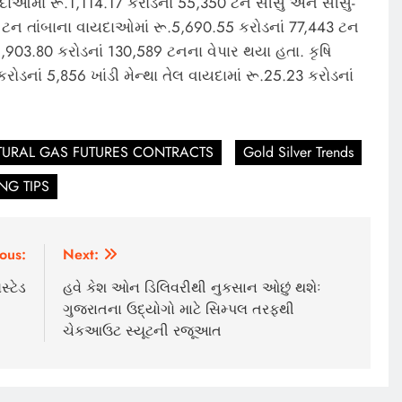
ઓમાં રૂ.1,114.17 કરોડનાં 55,350 ટન સીસુ અને સીસુ-
 ટન તાંબાના વાયદાઓમાં રૂ.5,690.55 કરોડનાં 77,443 ટન
3.80 કરોડનાં 130,589 ટનના વેપાર થયા હતા. કૃષિ
રોડનાં 5,856 ખાંડી મેન્થા તેલ વાયદામાં રૂ.25.23 કરોડનાં
URAL GAS FUTURES CONTRACTS
Gold Silver Trends
NG TIPS
ous:
Next:
્ટેડ
હવે કેશ ઓન ડિલિવરીથી નુકસાન ઓછું થશેઃ
ગુજરાતના ઉદ્યોગો માટે સિમ્પલ તરફથી
ચેકઆઉટ સ્યૂટની રજૂઆત