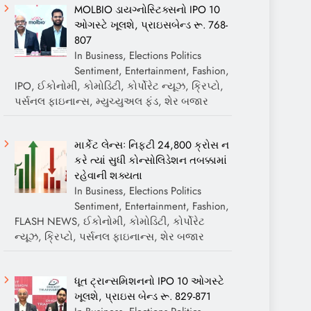
MOLBIO ડાયગ્નોસ્ટિક્સનો IPO 10
ઓગસ્ટે ખૂલશે, પ્રાઇસબેન્ડ રૂ. 768-
807
In Business, Elections Politics
Sentiment, Entertainment, Fashion,
IPO, ઈકોનોમી, કોમોડિટી, કોર્પોરેટ ન્યૂઝ, ક્રિપ્ટો,
પર્સનલ ફાઇનાન્સ, મ્યુચ્યુઅલ ફંડ, શેર બજાર
માર્કેટ લેન્સઃ નિફ્ટી 24,800 ક્રોસ ન
કરે ત્યાં સુધી કોન્સોલિડેશન તબક્કામાં
રહેવાની શક્યતા
In Business, Elections Politics
Sentiment, Entertainment, Fashion,
FLASH NEWS, ઈકોનોમી, કોમોડિટી, કોર્પોરેટ
ન્યૂઝ, ક્રિપ્ટો, પર્સનલ ફાઇનાન્સ, શેર બજાર
ધૂત ટ્રાન્સમિશનનો IPO 10 ઓગસ્ટે
ખૂલશે, પ્રાઇસ બેન્ડ રૂ. 829-871