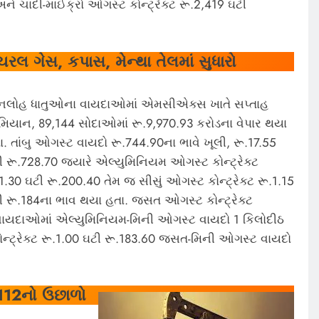
ને ચાંદી-માઈક્રો ઓગસ્ટ કોન્ટ્રેક્ટ રૂ.2,419 ઘટી
ેચરલ ગેસ, કપાસ
, મેન્થા તેલમાં સુધારો
નલોહ ધાતુઓના વાયદાઓમાં એમસીએક્સ ખાતે સપ્તાહ
મિયાન, 89,144 સોદાઓમાં રૂ.9,970.93 કરોડના વેપાર થયા
ા. તાંબુ ઓગસ્ટ વાયદો રૂ.744.90ના ભાવે ખૂલી, રૂ.17.55
ી રૂ.728.70 જ્યારે એલ્યુમિનિયમ ઓગસ્ટ કોન્ટ્રેક્ટ
.1.30 ઘટી રૂ.200.40 તેમ જ સીસું ઓગસ્ટ કોન્ટ્રેક્ટ રૂ.1.15
ી રૂ.184ના ભાવ થયા હતા. જસત ઓગસ્ટ કોન્ટ્રેક્ટ
 વાયદાઓમાં એલ્યુમિનિયમ-મિની ઓગસ્ટ વાયદો 1 કિલોદીઠ
ોન્ટ્રેક્ટ રૂ.1.00 ઘટી રૂ.183.60 જસત-મિની ઓગસ્ટ વાયદો
ૂ.112નો ઉછાળો