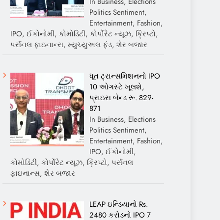
In Business, Elections
Politics Sentiment,
Entertainment, Fashion,
IPO, ઈકોનોમી, કોમોડિટી, કોર્પોરેટ ન્યૂઝ, ક્રિપ્ટો,
પર્સનલ ફાઇનાન્સ, મ્યુચ્યુઅલ ફંડ, શેર બજાર
ધૂત ટ્રાન્સમિશનનો IPO
10 ઓગસ્ટે ખૂલશે,
પ્રાઇસ બેન્ડ રૂ. 829-
871
In Business, Elections
Politics Sentiment,
Entertainment, Fashion,
IPO, ઈકોનોમી,
કોમોડિટી, કોર્પોરેટ ન્યૂઝ, ક્રિપ્ટો, પર્સનલ
ફાઇનાન્સ, શેર બજાર
LEAP ઇન્ડિયાનો Rs.
2480 કરોડનો IPO 7