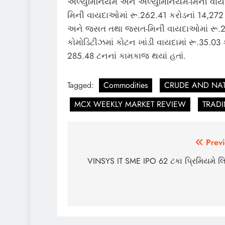
એલ્યુમિનિયમ અને એલ્યુમિનિયમ-મિની વાયદા
મિની વાયદાઓમાં રૂ.262.41 કરોડનાં 14,272
અને જસત તથા જસત-મિની વાયદાઓમાં રૂ.2,90
કોમોડિટીઝમાં કોટન ખાંડી વાયદામાં રૂ.35.03 ક
285.48 ટનનાં કામકાજ થયાં હતાં.
Tagged:
Commodities
CRUDE AND NAT
MCX WEEKLY MARKET REVIEW
TRADI
Post
Previ
navigation
VINSYS IT SME IPO 62 ટકા પ્રિમિયમે લિસ