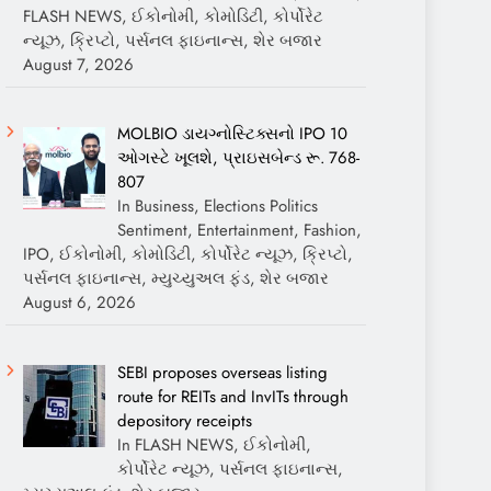
FLASH NEWS, ઈકોનોમી, કોમોડિટી, કોર્પોરેટ
ન્યૂઝ, ક્રિપ્ટો, પર્સનલ ફાઇનાન્સ, શેર બજાર
August 7, 2026
MOLBIO ડાયગ્નોસ્ટિક્સનો IPO 10
ઓગસ્ટે ખૂલશે, પ્રાઇસબેન્ડ રૂ. 768-
807
In Business, Elections Politics
Sentiment, Entertainment, Fashion,
IPO, ઈકોનોમી, કોમોડિટી, કોર્પોરેટ ન્યૂઝ, ક્રિપ્ટો,
પર્સનલ ફાઇનાન્સ, મ્યુચ્યુઅલ ફંડ, શેર બજાર
August 6, 2026
SEBI proposes overseas listing
route for REITs and InvITs through
depository receipts
In FLASH NEWS, ઈકોનોમી,
કોર્પોરેટ ન્યૂઝ, પર્સનલ ફાઇનાન્સ,