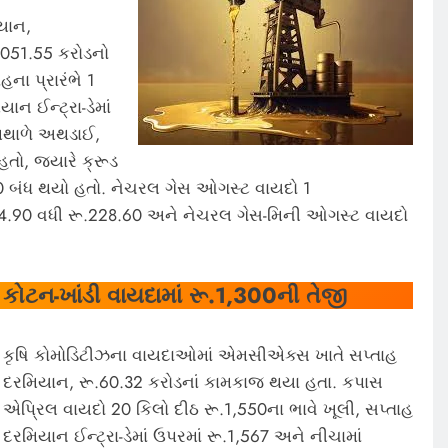
યાન,
051.55 કરોડનો
ના પ્રારંભે 1
ાન ઈન્ટ્રા-ડેમાં
 મથાળે અથડાઈ,
હતો, જ્યારે ક્રૂડ
70 બંધ થયો હતો. નેચરલ ગેસ ઓગસ્ટ વાયદો 1
14.90 વધી રૂ.228.60 અને નેચરલ ગેસ-મિની ઓગસ્ટ વાયદો
કોટન-ખાંડી વાયદામાં રૂ.1,300ની તેજી
કૃષિ કોમોડિટીઝના વાયદાઓમાં એમસીએક્સ ખાતે સપ્તાહ
દરમિયાન, રૂ.60.32 કરોડનાં કામકાજ થયા હતા. કપાસ
એપ્રિલ વાયદો 20 કિલો દીઠ રૂ.1,550ના ભાવે ખૂલી, સપ્તાહ
દરમિયાન ઈન્ટ્રા-ડેમાં ઉપરમાં રૂ.1,567 અને નીચામાં