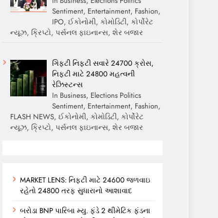
In Business, Elections Politics
Sentiment, Entertainment, Fashion,
IPO, ઈકોનોમી, કોમોડિટી, કોર્પોરેટ
ન્યૂઝ, ક્રિપ્ટો, પર્સનલ ફાઇનાન્સ, શેર બજાર
ગિફ્ટી નિફ્ટી સવારે 24700 ક્રોસ,
નિફ્ટી માટે 24800 મહત્વની
રેઝિસ્ટન્સ
In Business, Elections Politics
Sentiment, Entertainment, Fashion,
FLASH NEWS, ઈકોનોમી, કોમોડિટી, કોર્પોરેટ
ન્યૂઝ, ક્રિપ્ટો, પર્સનલ ફાઇનાન્સ, શેર બજાર
MARKET LENS: નિફ્ટી માટે 24600 જળવાઇ
રહેતો 24800 તરફ સુધારાનો આશાવાદ
બરોડા BNP પારિબા મ્યુ. ફંડે 2 થીમેટિક ફંડના