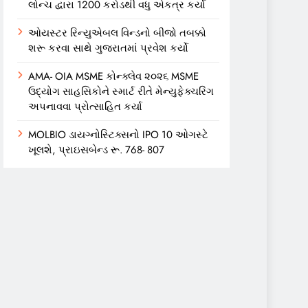
લોન્ચ દ્વારા 1200 કરોડથી વધુ એકત્ર કર્યા
ઓયસ્ટર રિન્યુએબલ વિન્ડનો બીજો તબક્કો
શરૂ કરવા સાથે ગુજરાતમાં પ્રવેશ કર્યો
AMA- OIA MSME કોન્ક્લેવ ૨૦૨૬ MSME
ઉદ્યોગ સાહસિકોને સ્માર્ટ રીતે મેન્યુફેક્ચરિંગ
અપનાવવા પ્રોત્સાહિત કર્યા
MOLBIO ડાયગ્નોસ્ટિક્સનો IPO 10 ઓગસ્ટે
ખૂલશે, પ્રાઇસબેન્ડ રૂ. 768- 807