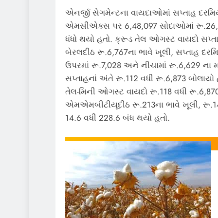
એનર્જી સેગમેન્ટના વાયદાઓમાં સપ્તાહ દરમિ
એમસીએક્સ પર 6,48,097 સોદાઓમાં રૂ.26,
ધંધો થયો હતો. ક્રૂડ તેલ ઓગસ્ટ વાયદો સપ્તાહ
બેરલદીઠ રૂ.6,767ના ભાવે ખૂલી, સપ્તાહ દરમિય
ઉપરમાં રૂ.7,028 અને નીચામાં રૂ.6,629 ના
સપ્તાહનાં અંતે રૂ.112 વધી રૂ.6,873 બોલાયો 
તેલ-મિની ઓગસ્ટ વાયદો રૂ.118 વધી રૂ.6,8
એમએમબીટીયૂદીઠ રૂ.213ના ભાવે ખૂલી, રૂ.
14.6 વધી 228.6 બંધ થયો હતો.