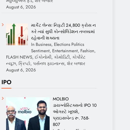
મ્યુચ્યુઅલ ફંડ, શેર બજાર
August 6, 2026
માર્કેટ લેન્સઃ નિફ્ટી 24,800 ક્રોસ ન
કરે ત્યાં સુધી કોન્સોલિડેશન તબક્કામાં
રહેવાની શક્યતા
In Business, Elections Politics
Sentiment, Entertainment, Fashion,
FLASH NEWS, ઈકોનોમી, કોમોડિટી, કોર્પોરેટ
ન્યૂઝ, ક્રિપ્ટો, પર્સનલ ફાઇનાન્સ, શેર બજાર
August 6, 2026
IPO
MOLBIO
ડાયગ્નોસ્ટિક્સનો IPO 10
ઓગસ્ટે ખૂલશે,
પ્રાઇસબેન્ડ રૂ. 768-
807