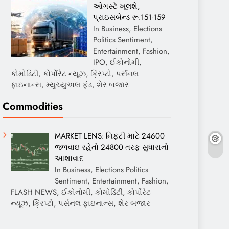
ઓગસ્ટે ખૂલશે,
પ્રાઇસબેન્ડ રૂ.151-159
In Business, Elections
Politics Sentiment,
Entertainment, Fashion,
IPO, ઈકોનોમી,
કોમોડિટી, કોર્પોરેટ ન્યૂઝ, ક્રિપ્ટો, પર્સનલ
ફાઇનાન્સ, મ્યુચ્યુઅલ ફંડ, શેર બજાર
Commodities
MARKET LENS: નિફ્ટી માટે 24600
જળવાઇ રહેતો 24800 તરફ સુધારાનો
આશાવાદ
In Business, Elections Politics
Sentiment, Entertainment, Fashion,
FLASH NEWS, ઈકોનોમી, કોમોડિટી, કોર્પોરેટ
ન્યૂઝ, ક્રિપ્ટો, પર્સનલ ફાઇનાન્સ, શેર બજાર