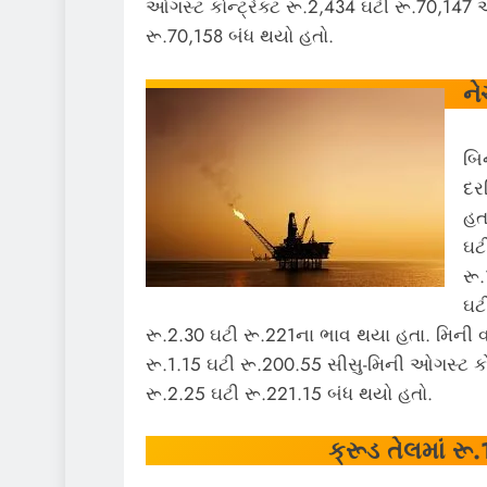
ઓગસ્ટ કોન્ટ્રેક્ટ રૂ.2,434 ઘટી રૂ.70,147 અ
રૂ.70,158 બંધ થયો હતો.
ન
બિ
દર
હત
ઘટ
રૂ
ઘટ
રૂ.2.30 ઘટી રૂ.221ના ભાવ થયા હતા. મિની
રૂ.1.15 ઘટી રૂ.200.55 સીસુ-મિની ઓગસ્ટ ક
રૂ.2.25 ઘટી રૂ.221.15 બંધ થયો હતો.
ક્રૂડ તેલમાં ર