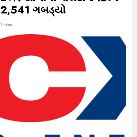
ૂ.2,541 ગબડ્યો
1 Mins