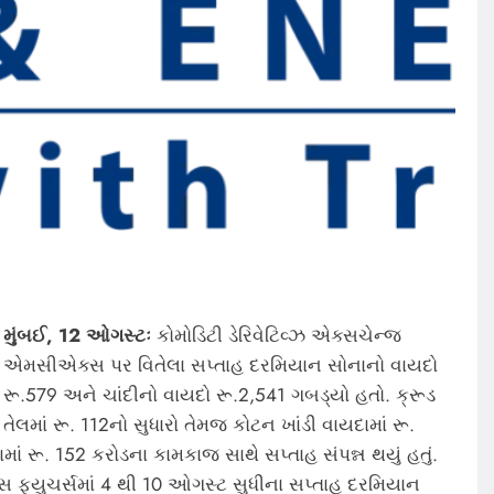
મુંબઈ, 12 ઓગસ્ટઃ
કોમોડિટી ડેરિવેટિવ્ઝ એક્સચેન્જ
એમસીએક્સ પર વિતેલા સપ્તાહ દરમિયાન સોનાનો વાયદો
રૂ.579 અને ચાંદીનો વાયદો રૂ.2,541 ગબડ્યો હતો. ક્રૂડ
તેલમાં રૂ. 112નો સુધારો તેમજ કોટન ખાંડી વાયદામાં રૂ.
ાં રૂ. 152 કરોડના કામકાજ સાથે સપ્તાહ સંપન્ન થયું હતું.
્સ ફ્યુચર્સમાં 4 થી 10 ઓગસ્ટ સુધીના સપ્તાહ દરમિયાન