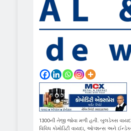
1300ની તેજી જોવા મળી હતી. બુલડેક્સ વાયદામ
વિવિધ કોમોડિટી વાયદા, ઓપ્શન્સ અને ઈન્ડેક