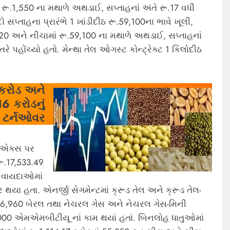
રૂ.1,550 ના મથાળે અથડાઈ, સપ્તાહનાં અંતે રૂ.17 વધી
સપ્તાહના પ્રારંભે 1 ખાંડીદીઠ રૂ.59,100ના ભાવે ખૂલી,
,320 અને નીચામાં રૂ.59,100 ના મથાળે અથડાઈ, સપ્તાહનાં
ે પહોંચ્યો હતો. મેન્થા તેલ ઓગસ્ટ કોન્ટ્રેક્ટ 1 કિલોદીઠ
કરોડ અને
16
કરોડનું
ટર્નઓવર
ીએક્સ પર
ૂ.17,533.49
ધ વાયદાઓમાં
 થયા હતા. એનર્જી સેગમેન્ટમાં ક્રૂડ તેલ અને ક્રૂડ તેલ-
916,960 બેરલ તથા નેચરલ ગેસ અને નેચરલ ગેસ-મિની
,000 એમએમબીટીયૂ નાં કામ થયાં હતાં. બિનલોહ ધાતુઓમાં