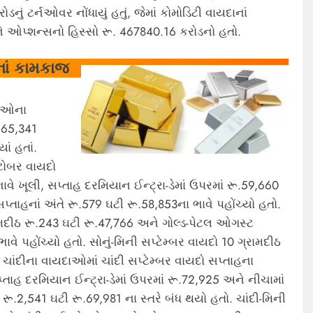
ું ટર્નઓવર નોંધાયું હતું, જેમાં કોમોડિટી વાયદાનાં
 ઓપ્શન્સનો હિસ્સો રૂ. 467840.16 કરોડનો હતો.
નાં કામકાજ
તુઓના
,65,341
ં હતાં.
ટોબર વાયદો
ાવે ખૂલી, સપ્તાહ દરમિયાન ઈન્ટ્રા-ડેમાં ઉપરમાં રૂ.59,660
તાહનાં અંતે રૂ.579 ઘટી રૂ.58,853ના ભાવે પહોંચ્યો હતો.
રામદીઠ રૂ.243 ઘટી રૂ.47,766 અને ગોલ્ડ-પેટલ ઓગસ્ટ
ભાવે પહોંચ્યો હતો. સોનું-મિની સપ્ટેમ્બર વાયદો 10 ગ્રામદીઠ
 ચાંદીના વાયદાઓમાં ચાંદી સપ્ટેમ્બર વાયદો સપ્તાહના
પ્તાહ દરમિયાન ઈન્ટ્રા-ડેમાં ઉપરમાં રૂ.72,925 અને નીચામાં
રૂ.2,541 ઘટી રૂ.69,981 ના સ્તરે બંધ થયો હતો. ચાંદી-મિની