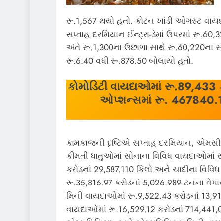
રૂ.1,567 થયો હતો. કોટન ખાંડી ઓગસ્ટ વાયદો 
સપ્તાહ દરમિયાન ઈન્ટ્રા-ડેમાં ઉપરમાં રૂ.60
અંતે રૂ.1,300ના ઉછાળા સાથે રૂ.60,220ના સ્તર
રૂ.6.40 વધી રૂ.878.50 બોલાયો હતો.
કોમોડિટી
વાયદાઓમાં
રૂ.
89,433
ઓપ્શન્સમાં રૂ.
467840.
કામકાજની દૃષ્ટિએ સપ્તાહ દરમિયાન, એમસ
કીમતી ધાતુઓમાં સોનાના વિવિધ વાયદાઓમાં ર
કરોડનાં 29,587.110 કિલો અને ચાદીના વિવિ
રૂ.35,816.97 કરોડનાં 5,026.989 ટનના વેપાર
મિની વાયદાઓમાં રૂ.9,522.43 કરોડનાં 13,
વાયદાઓમાં રૂ.16,529.12 કરોડનાં 714,441