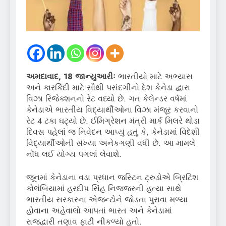
અમદાવાદ, 18 જાન્યુઆરીઃ
ભારતીયો માટે અભ્યાસ
અને કારર્કિદી માટે સૌથી પસંદગીનો દેશ કેનેડા દ્વારા
વિઝા રિજેક્શનનો રેટ વધ્યો છે. ગત કેલેન્ડર વર્ષમાં
કેનેડાએ ભારતીય વિદ્યાર્થીઓના વિઝા મંજૂર કરવાનો
રેટ 4 ટકા ઘટ્યો છે. ઈમિગ્રેશન મંત્રી માર્ક મિલરે થોડા
દિવસ પહેલાં જ નિવેદન આપ્યું હતું કે, કેનેડામાં વિદેશી
વિદ્યાર્થીઓની સંખ્યા અનેકગણી વધી છે. આ મામલે
નોંધ લઈ યોગ્ય પગલાં લેવાશે.
જૂનમાં કેનેડાના વડા પ્રધાન જસ્ટિન ટ્રુડોએ બ્રિટિશ
કોલંબિયામાં હરદીપ સિંહ નિજ્જરની હત્યા સાથે
ભારતીય સરકારના એજન્ટોને જોડતા પુરાવા મળ્યા
હોવાના અહેવાલો આપતાં ભારત અને કેનેડામાં
રાજદ્વારી તણાવ ફાટી નીકળ્યો હતો.