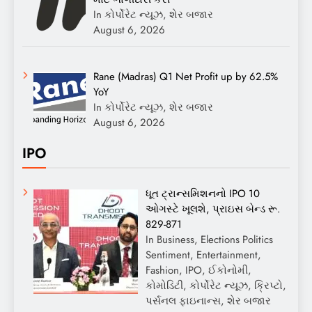
In કોર્પોરેટ ન્યૂઝ, શેર બજાર
August 6, 2026
Rane (Madras) Q1 Net Profit up by 62.5%
YoY
In કોર્પોરેટ ન્યૂઝ, શેર બજાર
August 6, 2026
IPO
ધૂત ટ્રાન્સમિશનનો IPO 10
ઓગસ્ટે ખૂલશે, પ્રાઇસ બેન્ડ રૂ.
829-871
In Business, Elections Politics
Sentiment, Entertainment,
Fashion, IPO, ઈકોનોમી,
કોમોડિટી, કોર્પોરેટ ન્યૂઝ, ક્રિપ્ટો,
પર્સનલ ફાઇનાન્સ, શેર બજાર