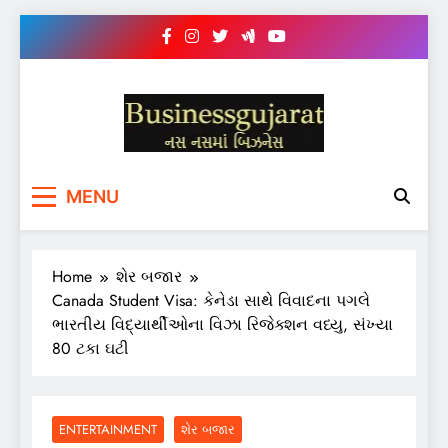
Skip
to
content
BUSINESS GUJARAT
નસ-નસ માં બિઝનેસ
MENU
Home
શેર બજાર
Canada Student Visa: કેનેડા સાથે વિવાદના પગલે
ભારતીય વિદ્યાર્થીઓના વિઝા રિજેક્શન વધ્યુ, સંખ્યા
80 ટકા ઘટી
ENTERTAINMENT
શેર બજાર