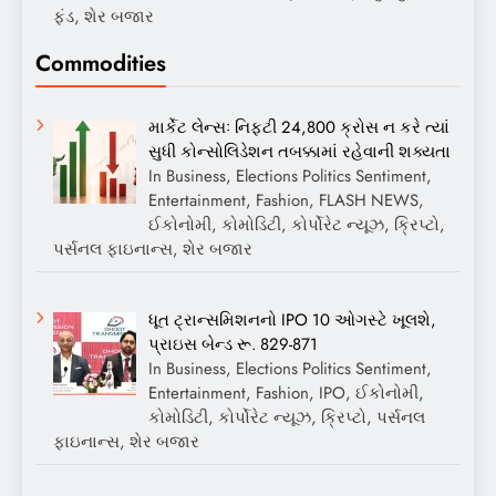
ફંડ, શેર બજાર
Commodities
માર્કેટ લેન્સઃ નિફ્ટી 24,800 ક્રોસ ન કરે ત્યાં
સુધી કોન્સોલિડેશન તબક્કામાં રહેવાની શક્યતા
In Business, Elections Politics Sentiment,
Entertainment, Fashion, FLASH NEWS,
ઈકોનોમી, કોમોડિટી, કોર્પોરેટ ન્યૂઝ, ક્રિપ્ટો,
પર્સનલ ફાઇનાન્સ, શેર બજાર
ધૂત ટ્રાન્સમિશનનો IPO 10 ઓગસ્ટે ખૂલશે,
પ્રાઇસ બેન્ડ રૂ. 829-871
In Business, Elections Politics Sentiment,
Entertainment, Fashion, IPO, ઈકોનોમી,
કોમોડિટી, કોર્પોરેટ ન્યૂઝ, ક્રિપ્ટો, પર્સનલ
ફાઇનાન્સ, શેર બજાર