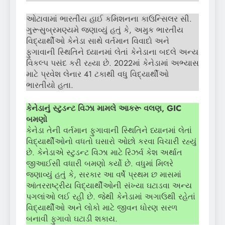
ઓટાવામાં ભારતીય હાઈ કમિશનના કાઉન્સિલર સી.
ગુરૂસુબ્રમણ્યમે જણાવ્યું હતું કે, અમુક ભારતીય
વિદ્યાર્થીઓ કેનેડા સાથે વર્તમાન વિવાદો અને
ફુગાવાની સ્થિતિને ધ્યાનમાં લેતાં કેનેડાના બદલે અન્ય
વિકલ્પ પસંદ કરી રહ્યા છે. 2022માં કેનેડામાં અભ્યાસ
માટે પ્રવેશ લેનાર 41 ટકાથી વધુ વિદ્યાર્થીઓ
ભારતીયો હતા.
કેનેડાનું સ્ટુડન્ટ વિઝા મામલે આકરૂ વલણ,
GIC
બમણો
કેનેડા તેની વર્તમાન ફુગાવાની સ્થિતિને ધ્યાનમાં લેતાં
વિદ્યાર્થીઓનો વધતો ઘસારો ઓછો કરવા વિચારી રહ્યું
છે. કેનેડાએ સ્ટુડન્ટ વિઝા માટે રિઝર્વ કેશ અર્થાત
જીઆઈસી વધારી બમણો કર્યો છે. વધુમાં મિલરે
જણાવ્યું હતું કે, સરકાર આ વર્ષે પ્રથમ છ માસમાં
આંતરરાષ્ટ્રીય વિદ્યાર્થીઓની સંખ્યા ઘટાડવા અન્ય
પગલાંઓ લઈ રહી છે. જેથી કેનેડામાં અગાઉથી રહેતાં
વિદ્યાર્થીઓ અને લોકો માટે જીવન ધોરણ સરળ
બનાવી ફુગાવો ઘટાડી શકાય.