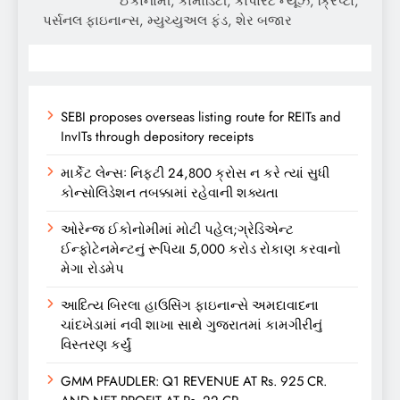
ઈકોનોમી, કોમોડિટી, કોર્પોરેટ ન્યૂઝ, ક્રિપ્ટો,
પર્સનલ ફાઇનાન્સ, મ્યુચ્યુઅલ ફંડ, શેર બજાર
SEBI proposes overseas listing route for REITs and
InvITs through depository receipts
માર્કેટ લેન્સઃ નિફ્ટી 24,800 ક્રોસ ન કરે ત્યાં સુધી
કોન્સોલિડેશન તબક્કામાં રહેવાની શક્યતા
ઓરેન્જ ઈકોનોમીમાં મોટી પહેલ;ગ્રેડિએન્ટ
ઈન્ફોટેનમેન્ટનું રૂપિયા 5,000 કરોડ રોકાણ કરવાનો
મેગા રોડમેપ
આદિત્ય બિરલા હાઉસિંગ ફાઇનાન્સે અમદાવાદના
ચાંદખેડામાં નવી શાખા સાથે ગુજરાતમાં કામગીરીનું
વિસ્તરણ કર્યું
GMM PFAUDLER: Q1 REVENUE AT Rs. 925 CR.