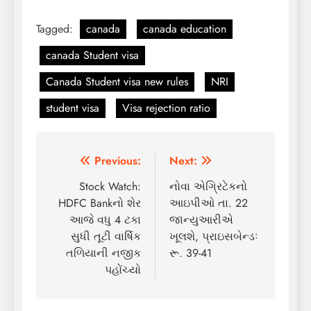
Tagged:
canada
canada education
canada Student visa
Canada Student visa new rules
NRI
student visa
Visa rejection ratio
Post
Previous:
Next:
navigation
Stock Watch:
નોવા એગ્રિટેકનો
HDFC Bankનો શેર
આઇપીઓ તા. 22
આજે વધુ 4 ટકા
જાન્યુઆરીએ
સુધી તૂટી વાર્ષિક
ખૂલશે, પ્રાઇસબેન્ડઃ
તળિયાની નજીક
રૂ. 39-41
પહોંચ્યો