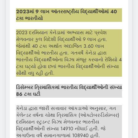
2023માં 9 લાખ આંતરરાષ્ટ્રીય વિદ્યાર્થીઓમાં 40
ટકા ભારતીયો
2023 દરમિયાન કેનેડામાં અભ્યાસ માટે પ્રવેશ
મેળવનાર કુલ વિદેશી વિદ્યાર્થીઓ 9 લાખ હતા.
જેમાંથી 40 ટકા અર્થાત અંદાજિત 3.60 લાખ
વિદ્યાર્થીઓ ભારતીય હતા. ગતવર્ષે કેનેડા દ્વારા
ભારતીય વિદ્યાર્થીઓના વિઝા મંજૂર કરવાનો રેશિયો 4
ટકા ઘટ્યો હોવા છતાં ભારતીય વિદ્યાર્થીઓની સંખ્યા
સૌથી વધુ રહી હતી.
ડિસેમ્બર ત્રિમાસિકમાં ભારતીય વિદ્યાર્થીઓની સંખ્યા
86 ટકા ઘટી
કેનેડા દ્વારા જારી સત્તાવાર આંકડાઓ અનુસાર, ગત
કેલેન્ડર વર્ષના ચોથા ત્રિમાસિક (ઓક્ટોબર-ડિસેમ્બર)
દરમિયાન સ્ટુડન્ટ વિઝા મેળવનાર ભારતીય
વિદ્યાર્થીઓની સંખ્યા 14910 નોંધાઈ હતી. જે
અગાઉના વર્ષે સમાનગાળામાં 108940 હતી.