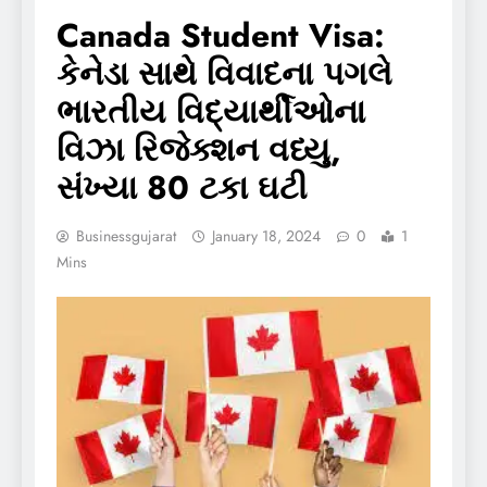
Canada Student Visa:
કેનેડા સાથે વિવાદના પગલે
ભારતીય વિદ્યાર્થીઓના
વિઝા રિજેક્શન વધ્યુ,
સંખ્યા 80 ટકા ઘટી
Businessgujarat
January 18, 2024
0
1
Mins