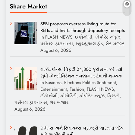
Share Market
SEBI proposes overseas listing route for
REITs and InvITs through depository receipts
In FLASH NEWS, ઈકોનોમી, કોર્પોરેટ ન્યૂઝ,
પર્સનલ ફાઇનાન્સ, મ્યુચ્યુઅલ ફંડ, શેર બજાર
August 6, 2026
માર્કેટ લેન્સઃ નિફ્ટી 24,800 ક્રોસ ન કરે ત્યાં
સુધી કોન્સોલિડેશન તબક્કામાં રહેવાની શક્યતા
In Business, Elections Politics Sentiment,
Entertainment, Fashion, FLASH NEWS,
ઈકોનોમી, કોમોડિટી, કોર્પોરેટ ન્યૂઝ, ક્રિપ્ટો,
પર્સનલ ફાઇનાન્સ, શેર બજાર
August 6, 2026
સ્કીમ્સ અને રિલાયન્સ બ્રાન્ડ્સે ભારતમાં લોંચ
માટે ભાગીદારી કરી