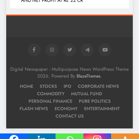
AND NET PROFIT AT Rs. 22 CR
Digital Newspaper - Multipurpose News WordPress Theme
2026. Powered By
.
BlazeThemes
HOME
STOCKS
IPO
CORPORATE NEWS
COMMODITY
MUTUAL FUND
PERSONAL FINANCE
PURE POLITICS
FLASH NEWS
ECONOMY
ENTERTAINMENT
CONTACT US