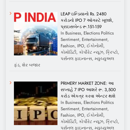
LEAP ઇન્ડિયાનો Rs. 2480
કરોડનો IPO 7 ઓગસ્ટે ખૂલશે,
પ્રાઇસબેન્ડ રૂ.151-159
In Business, Elections Politics
Sentiment, Entertainment,
Fashion, IPO, ઈકોનોમી,
કોમોડિટી, કોર્પોરેટ ન્યૂઝ, ક્રિપ્ટો,
પર્સનલ ફાઇનાન્સ, મ્યુચ્યુઅલ
ફંડ, શેર બજાર
PRIMERY MARKET ZONE: આ
સપ્તાહે 7 IPO આશરે રૂ. 3,500
કરોડ એકત્ર કરવા એન્ટર થશે
In Business, Elections Politics
Sentiment, Entertainment,
Fashion, IPO, ઈકોનોમી,
કોમોડિટી, કોર્પોરેટ ન્યૂઝ, ક્રિપ્ટો,
પર્સનલ ફાઇનાન્સ, મ્યુચ્યુઅલ