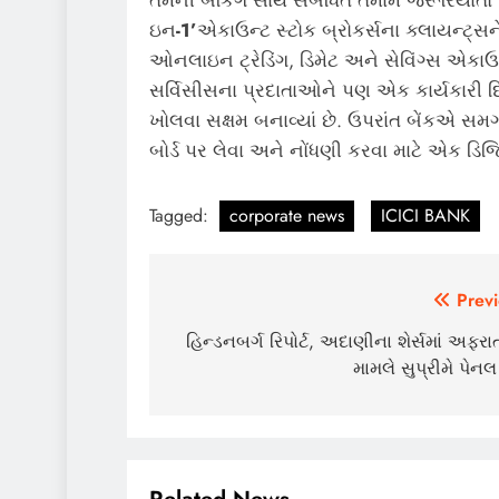
તેમની બેંકિંગ સાથે સંબંધિત તમામ જરૂરિયાતો પ
ઇન
-1’
એકાઉન્ટ સ્ટોક બ્રોકર્સના ક્લાયન્ટ્
ઓનલાઇન ટ્રેડિંગ, ડિમેટ અને સેવિંગ્સ એક
સર્વિસીસના પ્રદાતાઓને પણ એક કાર્યકારી દ
ખોલવા સક્ષમ બનાવ્યાં છે. ઉપરાંત બેંકએ
બોર્ડ પર લેવા અને નોંધણી કરવા માટે એક ડિજિટલ 
Tagged:
corporate news
ICICI BANK
Post
Previ
navigation
હિન્ડનબર્ગ રિપોર્ટ, અદાણીના શેર્સમાં અફર
મામલે સુપ્રીમે પેન
Related News