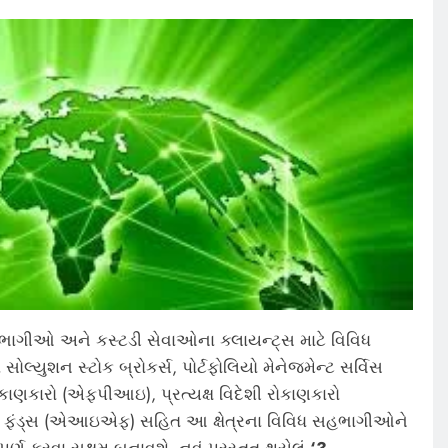
સહભાગીઓ અને કસ્ટડી સેવાઓના ક્લાયન્ટ્સ માટે વિવિધ
સોલ્યુશન સ્ટોક બ્રોકર્સ, પોર્ટફોલિયો મેનેજમેન્ટ સર્વિસ
કાણકારો (એફપીઆઇ), પ્રત્યક્ષ વિદેશી રોકાણકારો
્સ ફંડ્સ (એઆઇએફ) સહિત આ ક્ષેત્રના વિવિધ સહભાગીઓને