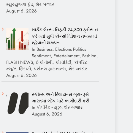
મ્યુચ્યુઅલ ફંડ, શેર બજાર
August 6, 2026
માર્કેટ લેન્સઃ નિફ્ટી 24,800 ક્રોસ ન
કરે ત્યાં સુધી કોન્સોલિડેશન તબક્કામાં
રહેવાની શક્યતા
In Business, Elections Politics
Sentiment, Entertainment, Fashion,
FLASH NEWS, ઈકોનોમી, કોમોડિટી, કોર્પોરેટ
ન્યૂઝ, ક્રિપ્ટો, પર્સનલ ફાઇનાન્સ, શેર બજાર
August 6, 2026
સ્કીમ્સ અને રિલાયન્સ બ્રાન્ડ્સે
ભારતમાં લોંચ માટે ભાગીદારી કરી
In કોર્પોરેટ ન્યૂઝ, શેર બજાર
August 6, 2026