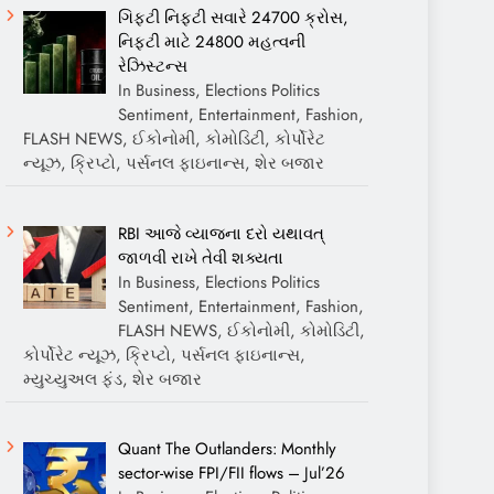
ગિફ્ટી નિફ્ટી સવારે 24700 ક્રોસ,
નિફ્ટી માટે 24800 મહત્વની
રેઝિસ્ટન્સ
In Business, Elections Politics
Sentiment, Entertainment, Fashion,
FLASH NEWS, ઈકોનોમી, કોમોડિટી, કોર્પોરેટ
ન્યૂઝ, ક્રિપ્ટો, પર્સનલ ફાઇનાન્સ, શેર બજાર
RBI આજે વ્યાજના દરો યથાવત્
જાળવી રાખે તેવી શક્યતા
In Business, Elections Politics
Sentiment, Entertainment, Fashion,
FLASH NEWS, ઈકોનોમી, કોમોડિટી,
કોર્પોરેટ ન્યૂઝ, ક્રિપ્ટો, પર્સનલ ફાઇનાન્સ,
મ્યુચ્યુઅલ ફંડ, શેર બજાર
Quant The Outlanders: Monthly
sector-wise FPI/FII flows – Jul’26