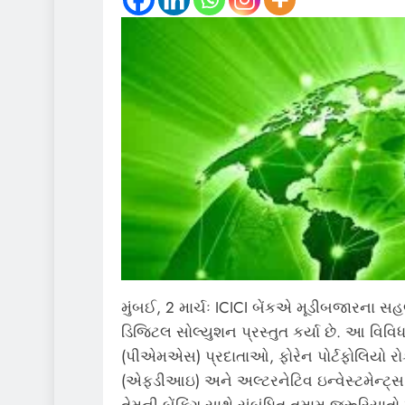
મુંબઈ, 2 માર્ચઃ ICICI બેંકએ મૂડીબજારના 
ડિજિટલ સોલ્યુશન પ્રસ્તુત કર્યા છે. આ વિવિધ 
(પીએમએસ) પ્રદાતાઓ, ફોરેન પોર્ટફોલિયો રો
(એફડીઆઇ) અને અલ્ટરનેટિવ ઇન્વેસ્ટમેન્ટ