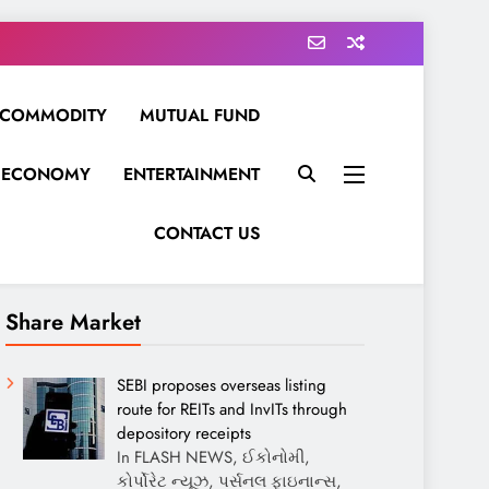
COMMODITY
MUTUAL FUND
ECONOMY
ENTERTAINMENT
CONTACT US
Share Market
SEBI proposes overseas listing
route for REITs and InvITs through
depository receipts
In FLASH NEWS, ઈકોનોમી,
કોર્પોરેટ ન્યૂઝ, પર્સનલ ફાઇનાન્સ,