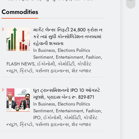
Commodities
માર્કેટ લેન્સઃ નિફ્ટી 24,800 ક્રોસ ન
કરે ત્યાં સુધી કોન્સોલિડેશન તબક્કામાં
રહેવાની શક્યતા
In Business, Elections Politics
Sentiment, Entertainment, Fashion,
FLASH NEWS, ઈકોનોમી, કોમોડિટી, કોર્પોરેટ
ન્યૂઝ, ક્રિપ્ટો, પર્સનલ ફાઇનાન્સ, શેર બજાર
ધૂત ટ્રાન્સમિશનનો IPO 10 ઓગસ્ટે
ખૂલશે, પ્રાઇસ બેન્ડ રૂ. 829-871
In Business, Elections Politics
Sentiment, Entertainment, Fashion,
IPO, ઈકોનોમી, કોમોડિટી, કોર્પોરેટ
ન્યૂઝ, ક્રિપ્ટો, પર્સનલ ફાઇનાન્સ, શેર બજાર