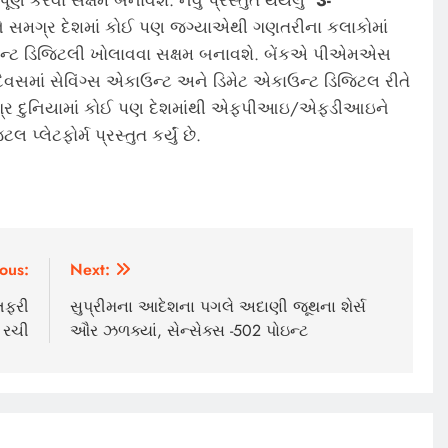
ૂર્ણ કરવા સક્ષમ બનાવશે. નવું પ્રસ્તુત થયેલું
‘3-
સને સમગ્ર દેશમાં કોઈ પણ જગ્યાએથી ગણતરીના કલાકોમાં
ાઉન્ટ ડિજિટલી ખોલાવવા સક્ષમ બનાવશે. બેંકએ પીએમએસ
િવસમાં સેવિંગ્સ એકાઉન્ટ અને ડિમેટ એકાઉન્ટ ડિજિટલ રીતે
 સમગ્ર દુનિયામાં કોઈ પણ દેશમાંથી એફપીઆઇ/એફડીઆઇને
પ્લેટફોર્મ પ્રસ્તુત કર્યું છે.
ous:
Next:
ાતફરી
સુપ્રીમના આદેશના પગલે અદાણી જૂથના શેર્સ
લ રચી
ઔર ઝળક્યાં, સેન્સેક્સ -502 પોઇન્ટ