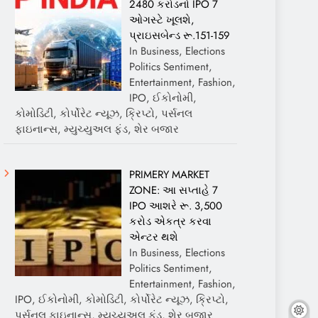
2480 કરોડનો IPO 7
ઓગસ્ટે ખૂલશે,
પ્રાઇસબેન્ડ રૂ.151-159
In Business, Elections
Politics Sentiment,
Entertainment, Fashion,
IPO, ઈકોનોમી,
કોમોડિટી, કોર્પોરેટ ન્યૂઝ, ક્રિપ્ટો, પર્સનલ
ફાઇનાન્સ, મ્યુચ્યુઅલ ફંડ, શેર બજાર
PRIMERY MARKET
ZONE: આ સપ્તાહે 7
IPO આશરે રૂ. 3,500
કરોડ એકત્ર કરવા
એન્ટર થશે
In Business, Elections
Politics Sentiment,
Entertainment, Fashion,
IPO, ઈકોનોમી, કોમોડિટી, કોર્પોરેટ ન્યૂઝ, ક્રિપ્ટો,
પર્સનલ ફાઇનાન્સ, મ્યુચ્યુઅલ ફંડ, શેર બજાર