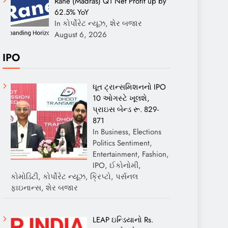
Rane (Madras) Q1 Net Profit up by
62.5% YoY
In કોર્પોરેટ ન્યૂઝ, શેર બજાર
August 6, 2026
IPO
ધૂત ટ્રાન્સમિશનનો IPO
10 ઓગસ્ટે ખૂલશે,
પ્રાઇસ બેન્ડ રૂ. 829-
871
In Business, Elections
Politics Sentiment,
Entertainment, Fashion,
IPO, ઈકોનોમી,
કોમોડિટી, કોર્પોરેટ ન્યૂઝ, ક્રિપ્ટો, પર્સનલ
ફાઇનાન્સ, શેર બજાર
LEAP ઇન્ડિયાનો Rs.