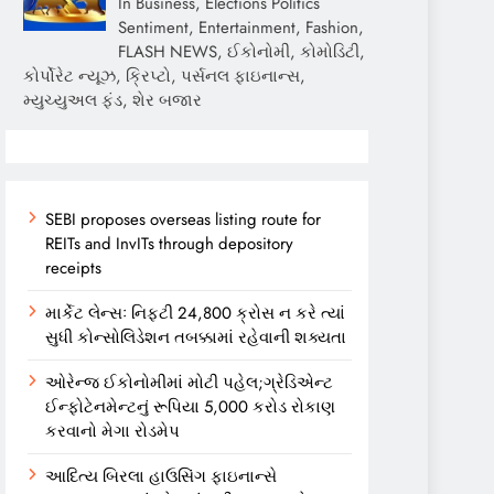
In Business, Elections Politics
Sentiment, Entertainment, Fashion,
FLASH NEWS, ઈકોનોમી, કોમોડિટી,
કોર્પોરેટ ન્યૂઝ, ક્રિપ્ટો, પર્સનલ ફાઇનાન્સ,
મ્યુચ્યુઅલ ફંડ, શેર બજાર
SEBI proposes overseas listing route for
REITs and InvITs through depository
receipts
માર્કેટ લેન્સઃ નિફ્ટી 24,800 ક્રોસ ન કરે ત્યાં
સુધી કોન્સોલિડેશન તબક્કામાં રહેવાની શક્યતા
ઓરેન્જ ઈકોનોમીમાં મોટી પહેલ;ગ્રેડિએન્ટ
ઈન્ફોટેનમેન્ટનું રૂપિયા 5,000 કરોડ રોકાણ
કરવાનો મેગા રોડમેપ
આદિત્ય બિરલા હાઉસિંગ ફાઇનાન્સે