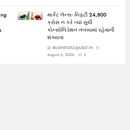
ing
માર્કેટ લેન્સઃ નિફ્ટી 24,800
ક્રોસ ન કરે ત્યાં સુધી
s
કોન્સોલિડેશન તબક્કામાં રહેવાની
શક્યતા
BUSINESSGUJARAT.IN
August 6, 2026
0