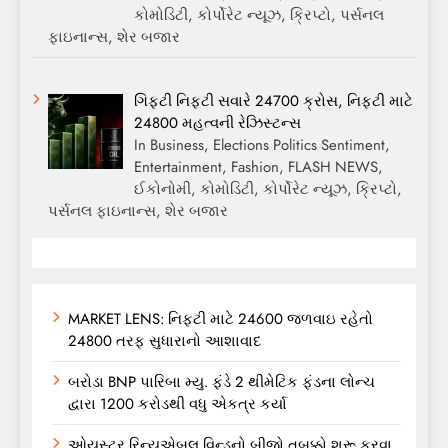
કોમોડિટી, કોર્પોરેટ ન્યૂઝ, ક્રિપ્ટો, પર્સનલ
ફાઇનાન્સ, શેર બજાર
ગિફ્ટી નિફ્ટી સવારે 24700 ક્રોસ, નિફ્ટી માટે
24800 મહત્વની રેઝિસ્ટન્સ
In Business, Elections Politics Sentiment,
Entertainment, Fashion, FLASH NEWS,
ઈકોનોમી, કોમોડિટી, કોર્પોરેટ ન્યૂઝ, ક્રિપ્ટો,
પર્સનલ ફાઇનાન્સ, શેર બજાર
MARKET LENS: નિફ્ટી માટે 24600 જળવાઇ રહેતો
24800 તરફ સુધારાનો આશાવાદ
બરોડા BNP પારિબા મ્યુ. ફંડે 2 થીમેટિક ફંડના લોન્ચ
દ્વારા 1200 કરોડથી વધુ એકત્ર કર્યા
ઓયસ્ટર રિન્યુએબલ વિન્ડનો બીજો તબક્કો શરૂ કરવા