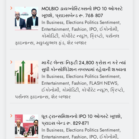
MOLBIO ડાયગ્નોસ્ટિક્સનો IPO 10 ઓગસ્ટે
ખૂલશે, પ્રાઇસબેન્ડ રૂ. 768- 807
In Business, Elections Politics Sentiment,
Entertainment, Fashion, IPO, ઈકોનોમી,
કોમોડિટી, કોર્પોરેટ ન્યૂઝ, ક્રિપ્ટો, પર્સનલ
ફાઇનાન્સ, મ્યુચ્યુઅલ ફંડ, શેર બજાર
માર્કેટ લેન્સઃ નિફ્ટી 24,800 ક્રોસ ન કરે ત્યાં
સુધી કોન્સોલિડેશન તબક્કામાં રહેવાની શક્યતા
In Business, Elections Politics Sentiment,
Entertainment, Fashion, FLASH NEWS,
ઈકોનોમી, કોમોડિટી, કોર્પોરેટ ન્યૂઝ, ક્રિપ્ટો,
પર્સનલ ફાઇનાન્સ, શેર બજાર
ધૂત ટ્રાન્સમિશનનો IPO 10 ઓગસ્ટે ખૂલશે,
પ્રાઇસ બેન્ડ રૂ. 829-871
In Business, Elections Politics Sentiment,
Entertainment, Fashion, IPO, ઈકોનોમી,