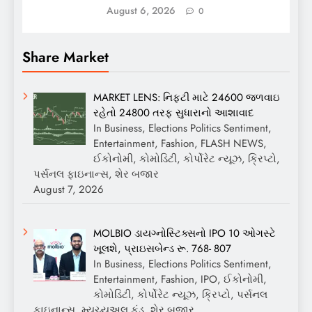
August 6, 2026
0
Share Market
MARKET LENS: નિફ્ટી માટે 24600 જળવાઇ
રહેતો 24800 તરફ સુધારાનો આશાવાદ
In Business, Elections Politics Sentiment,
Entertainment, Fashion, FLASH NEWS,
ઈકોનોમી, કોમોડિટી, કોર્પોરેટ ન્યૂઝ, ક્રિપ્ટો,
પર્સનલ ફાઇનાન્સ, શેર બજાર
August 7, 2026
MOLBIO ડાયગ્નોસ્ટિક્સનો IPO 10 ઓગસ્ટે
ખૂલશે, પ્રાઇસબેન્ડ રૂ. 768- 807
In Business, Elections Politics Sentiment,
Entertainment, Fashion, IPO, ઈકોનોમી,
કોમોડિટી, કોર્પોરેટ ન્યૂઝ, ક્રિપ્ટો, પર્સનલ
ફાઇનાન્સ, મ્યુચ્યુઅલ ફંડ, શેર બજાર