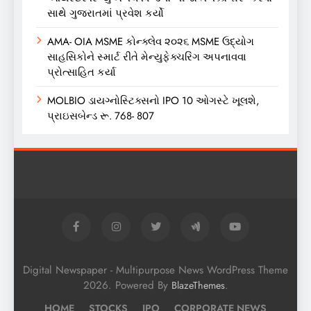
સાથે ગુજરાતમાં પ્રવેશ કર્યો
AMA- OIA MSME કોન્ક્લેવ ૨૦૨૬ MSME ઉદ્યોગ
સાહસિકોને સ્માર્ટ રીતે મેન્યુફેક્ચરિંગ અપનાવવા
પ્રોત્સાહિત કર્યા
MOLBIO ડાયગ્નોસ્ટિક્સનો IPO 10 ઓગસ્ટે ખૂલશે,
પ્રાઇસબેન્ડ રૂ. 768- 807
Digital Newspaper - Multipurpose News WordPress Theme
2026. Powered By
.
BlazeThemes
HOME
STOCKS
IPO
CORPORATE NEWS