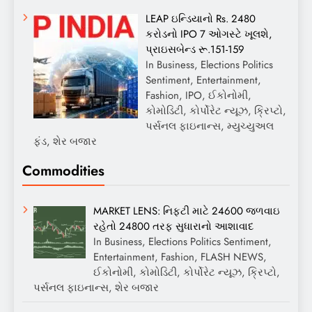
LEAP ઇન્ડિયાનો Rs. 2480
કરોડનો IPO 7 ઓગસ્ટે ખૂલશે,
પ્રાઇસબેન્ડ રૂ.151-159
In Business, Elections Politics
Sentiment, Entertainment,
Fashion, IPO, ઈકોનોમી,
કોમોડિટી, કોર્પોરેટ ન્યૂઝ, ક્રિપ્ટો,
પર્સનલ ફાઇનાન્સ, મ્યુચ્યુઅલ
ફંડ, શેર બજાર
Commodities
MARKET LENS: નિફ્ટી માટે 24600 જળવાઇ
રહેતો 24800 તરફ સુધારાનો આશાવાદ
In Business, Elections Politics Sentiment,
Entertainment, Fashion, FLASH NEWS,
ઈકોનોમી, કોમોડિટી, કોર્પોરેટ ન્યૂઝ, ક્રિપ્ટો,
પર્સનલ ફાઇનાન્સ, શેર બજાર