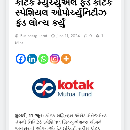
કોટક મ્યુચ્યુઅલ ફંડે કોટક
સ્પેશિયલ ઓપોર્ચ્યુનિટીઝ
ફંડ લોન્ચ કર્યું
Businessgujarat
June 11, 2024
0
1
Mins
મુંબઈ, 11 જૂન:
કોટક મહિન્દ્રા એસેટ મેનેજમેન્ટ
કંપની લિમિટેડે સ્પેશિયલ સિચ્યુએશન્સ થીમને
અનુસરતી ઓપન-એન્ડેડ ઇક્વિટી સ્કીમ કોટક