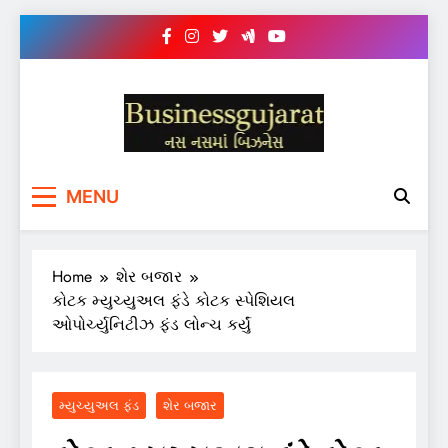
Skip
to
content
BUSINESS GUJARAT
નસ-નસ માં બિઝનેસ
MENU
Home
શેર બજાર
કોટક મ્યુચ્યુઅલ ફંડે કોટક સ્પેશિયલ
ઓપોર્ચ્યુનિટીઝ ફંડ લોન્ચ કર્યું
મ્યુચ્યુઅલ ફંડ
શેર બજાર