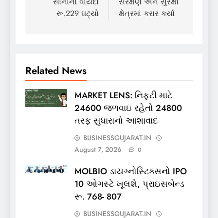
સોનાનો વાયદો
સંરક્ષણ અને સુરક્ષા
રૂ.229 ઘટ્યો
ક્ષેત્રમાં કરાર કર્યા
Related News
MARKET LENS: નિફ્ટી માટે
24600 જળવાઇ રહેતો 24800
તરફ સુધારાનો આશાવાદ
BUSINESSGUJARAT.IN
August 7, 2026
0
MOLBIO ડાયગ્નોસ્ટિક્સનો IPO
10 ઓગસ્ટે ખૂલશે, પ્રાઇસબેન્ડ
રૂ. 768- 807
BUSINESSGUJARAT.IN