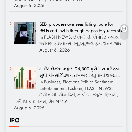
August 6, 2026
SEBI proposes overseas listing route for
REITs and InvITs through depository receipts
In FLASH NEWS, ઈકોનોમી, કોર્પોરેટ ન્યૂઝ,
પર્સનલ ફાઇનાન્સ, મ્યુચ્યુઅલ ફંડ, શેર બજાર
August 6, 2026
માર્કેટ લેન્સઃ નિફ્ટી 24,800 ક્રોસ ન કરે ત્યાં
સુધી કોન્સોલિડેશન તબક્કામાં રહેવાની શક્યતા
In Business, Elections Politics Sentiment,
Entertainment, Fashion, FLASH NEWS,
ઈકોનોમી, કોમોડિટી, કોર્પોરેટ ન્યૂઝ, ક્રિપ્ટો,
પર્સનલ ફાઇનાન્સ, શેર બજાર
August 6, 2026
IPO