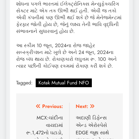
શોધના પગલે ભારતમાં ઈલેક્ટ્રોનિક્સ મેન્યુફેક્ચરિંગ
સેક્ટર માટે એક તક ઊભી થઈ હતી. એવી જ તકો
એવી કંપનીમાં પણ ઊભી થઈ શકે છે જે મેનેજમેન્ટમાં
ફેરફાર જોતી હોય છે, જેનું લક્ષ્ય તેની ભાવિ વૃદ્ધિની
સંભાવનાને સુધારવાનું હોય છે.
આ સ્કીમ 10 જૂન, 2024ના રોજ જાહેર
સબ્સ્ક્રીપ્શન માટે ખુલે છે અને 24 જૂન, 2024ના
રોજ બંધ થાય છે. રોકાણકારો લઘુત્તમ રૂ. 100 અને
ત્યાર પછીની કોઈપણ રકમમાં રોકાણ કરી શકે છે.
Tagged:
Kotak Mutual Fund NFO
Post
Previous:
Next:
navigation
MCX:ચાંદીના
અદાણી ડિફેન્સ
વાયદામાં
એન્ડ એરોસ્પેસે
રૂ.1,472નો ઘટાડો,
EDGE જૂથ સાથે