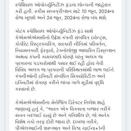
સ્પેશિયલ ઓપોર્ચ્યુનિટીઝ ફંડના લોન્ચની જાહેરાત
કરી હતી. સ્કીમ સબ્સ્ક્રીપ્શન માટે 10 જૂન, 2024ના
રોજ ખૂલશે અને 24 જૂન, 2024ના રોજ બંધ થશે.
કોટક સ્પેશિયલ ઓપોર્ચ્યુનિટીઝ ફંડ સાથે
કેએમએએમસીનો ઉદ્દેશ કંપની સંબંધિત ઇવેન્ટ્સ,
કોર્પોરેટ રિસ્ટ્રક્ચરિંગ, સરકારી નીતિમાં પરિવર્તન,
નિયમનકારી ફેરફારો, ટેક્નોલોજી આધારિત ડિસ્રપ્શન
અથવા કંપની કામચલાઉ ધોરણે પરંતુ અલગ જ
પ્રકારના પડકારોમાંથી પસાર થઈ રહી હોય તેવી
વિવિધ અલગ જ પ્રકારની પરિસ્થિતમાંથી લાભ લઈને
કંપનીઓની ઇક્વિટી સંબંધિત સિક્યોરિટીઝ અને
ઇક્વિટીમાં રોકાણ કરીને લાંબા ગાળે મૂડીમાં વૃદ્ધિ
કરવાનો છે.
કેએમએએમસીના મેનેજિંગ ડિરેક્ટર નિલેશ શાહે
જણાવ્યું હતું કે, “ભારત એક વિકસતા બજાર તરીકે
સતત બદલાઈ રહ્યું છે અને ગતિશીલ છે, જે અનેક
વિશેષ તકો તરફ દોરી જાય છે. દાખલા તરીકે,
પીએલઆઈની શરૂઆત અને વિશ્વ ચાઈના+1ની