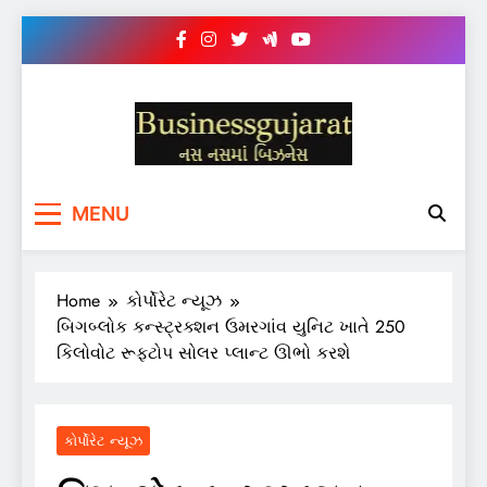
Skip
to
content
BUSINESS GUJARAT
નસ-નસ માં બિઝનેસ
MENU
Home
કોર્પોરેટ ન્યૂઝ
બિગબ્લોક કન્સ્ટ્રક્શન ઉમરગાંવ યુનિટ ખાતે 250
કિલોવોટ રૂફટોપ સોલર પ્લાન્ટ ઊભો કરશે
કોર્પોરેટ ન્યૂઝ