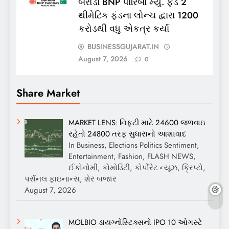
બરોડા BNP પારિબા મ્યુ. ફંડે 2
થીમેટિક ફંડના લોન્ચ દ્વારા 1200
કરોડથી વધુ એકત્ર કર્યા
BUSINESSGUJARAT.IN
August 7, 2026
0
Share Market
MARKET LENS: નિફ્ટી માટે 24600 જળવાઇ
રહેતો 24800 તરફ સુધારાનો આશાવાદ
In Business, Elections Politics Sentiment,
Entertainment, Fashion, FLASH NEWS,
ઈકોનોમી, કોમોડિટી, કોર્પોરેટ ન્યૂઝ, ક્રિપ્ટો,
પર્સનલ ફાઇનાન્સ, શેર બજાર
August 7, 2026
MOLBIO ડાયગ્નોસ્ટિક્સનો IPO 10 ઓગસ્ટે