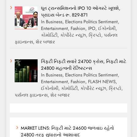
ધૂત ટ્રાન્સમિશનનો IPO 10 ઓગસ્ટે ખૂલશે,
પ્રાઇસ બેન્ડ રૂ. 829-871
In Business, Elections Politics Sentiment,
Entertainment, Fashion, IPO, ઈકોનોમી,
કોમોડિટી, કોર્પોરેટ ન્યૂઝ, ક્રિપ્ટો, પર્સનલ
ફાઇનાન્સ, શેર બજાર
ગિફ્ટી નિફ્ટી સવારે 24700 ક્રોસ, નિફ્ટી માટે
24800 મહત્વની રેઝિસ્ટન્સ
In Business, Elections Politics Sentiment,
Entertainment, Fashion, FLASH NEWS,
ઈકોનોમી, કોમોડિટી, કોર્પોરેટ ન્યૂઝ, ક્રિપ્ટો,
પર્સનલ ફાઇનાન્સ, શેર બજાર
MARKET LENS: નિફ્ટી માટે 24600 જળવાઇ રહેતો
24800 તરફ સુધારાનો આશાવાદ