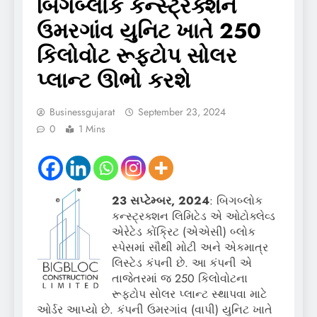
બિગબ્લોક કન્સ્ટ્રક્શન
ઉમરગાંવ યુનિટ ખાતે 250
કિલોવોટ રૂફટોપ સોલર
પ્લાન્ટ ઊભો કરશે
Businessgujarat
September 23, 2024
0
1 Mins
23 સપ્ટેમ્બર, 2024
: બિગબ્લોક
કન્સ્ટ્રક્શન લિમિટેડ એ ઓટોક્લેવ્ડ
એરેટેડ કોંક્રિટ (એએસી) બ્લોક
સ્પેસમાં સૌથી મોટી અને એકમાત્ર
લિસ્ટેડ કંપની છે. આ કંપની એ
તાજેતરમાં જ 250 કિલોવોટના
રૂફટોપ સોલર પ્લાન્ટ સ્થાપવા માટે
ઓર્ડર આપ્યો છે. કંપની ઉમરગાંવ (વાપી) યુનિટ ખાતે