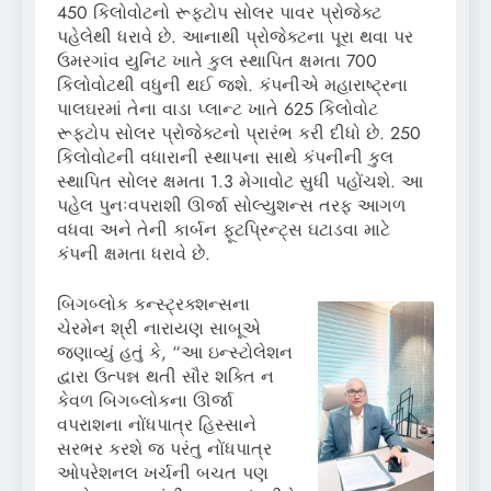
450 કિલોવોટનો રૂફટોપ સોલર પાવર પ્રોજેક્ટ
પહેલેથી ધરાવે છે. આનાથી પ્રોજેક્ટના પૂરા થવા પર
ઉમરગાંવ યુનિટ ખાતે કુલ સ્થાપિત ક્ષમતા 700
કિલોવોટથી વધુની થઈ જશે. કંપનીએ મહારાષ્ટ્રના
પાલઘરમાં તેના વાડા પ્લાન્ટ ખાતે 625 કિલોવોટ
રૂફટોપ સોલર પ્રોજેક્ટનો પ્રારંભ કરી દીધો છે. 250
કિલોવોટની વધારાની સ્થાપના સાથે કંપનીની કુલ
સ્થાપિત સોલર ક્ષમતા 1.3 મેગાવોટ સુધી પહોંચશે. આ
પહેલ પુનઃવપરાશી ઊર્જા સોલ્યુશન્સ તરફ આગળ
વધવા અને તેની કાર્બન ફૂટપ્રિન્ટ્સ ઘટાડવા માટે
કંપની ક્ષમતા ધરાવે છે.
બિગબ્લોક કન્સ્ટ્રક્શન્સના
ચેરમેન શ્રી નારાયણ સાબૂએ
જણાવ્યું હતું કે, “આ ઇન્સ્ટોલેશન
દ્વારા ઉત્પન્ન થતી સૌર શક્તિ ન
કેવળ બિગબ્લોકના ઊર્જા
વપરાશના નોંધપાત્ર હિસ્સાને
સરભર કરશે જ પરંતુ નોંધપાત્ર
ઓપરેશનલ ખર્ચની બચત પણ