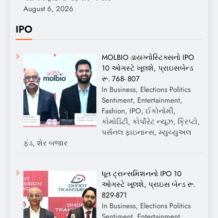
August 6, 2026
IPO
MOLBIO ડાયગ્નોસ્ટિક્સનો IPO
10 ઓગસ્ટે ખૂલશે, પ્રાઇસબેન્ડ
રૂ. 768- 807
In Business, Elections Politics
Sentiment, Entertainment,
Fashion, IPO, ઈકોનોમી,
કોમોડિટી, કોર્પોરેટ ન્યૂઝ, ક્રિપ્ટો,
પર્સનલ ફાઇનાન્સ, મ્યુચ્યુઅલ
ફંડ, શેર બજાર
ધૂત ટ્રાન્સમિશનનો IPO 10
ઓગસ્ટે ખૂલશે, પ્રાઇસ બેન્ડ રૂ.
829-871
In Business, Elections Politics
Sentiment, Entertainment,