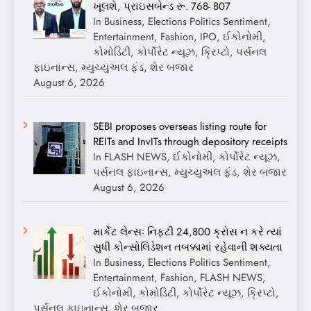
ખૂલશે, પ્રાઇસબેન્ડ રૂ. 768- 807
In Business, Elections Politics Sentiment,
Entertainment, Fashion, IPO, ઈકોનોમી,
કોમોડિટી, કોર્પોરેટ ન્યૂઝ, ક્રિપ્ટો, પર્સનલ
ફાઇનાન્સ, મ્યુચ્યુઅલ ફંડ, શેર બજાર
August 6, 2026
SEBI proposes overseas listing route for
REITs and InvITs through depository receipts
In FLASH NEWS, ઈકોનોમી, કોર્પોરેટ ન્યૂઝ,
પર્સનલ ફાઇનાન્સ, મ્યુચ્યુઅલ ફંડ, શેર બજાર
August 6, 2026
માર્કેટ લેન્સઃ નિફ્ટી 24,800 ક્રોસ ન કરે ત્યાં
સુધી કોન્સોલિડેશન તબક્કામાં રહેવાની શક્યતા
In Business, Elections Politics Sentiment,
Entertainment, Fashion, FLASH NEWS,
ઈકોનોમી, કોમોડિટી, કોર્પોરેટ ન્યૂઝ, ક્રિપ્ટો,
પર્સનલ ફાઇનાન્સ, શેર બજાર