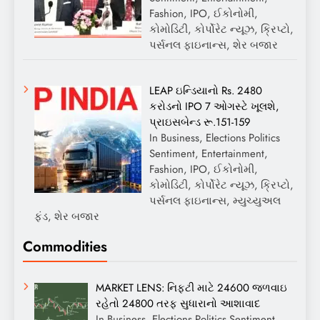
Fashion, IPO, ઈકોનોમી,
કોમોડિટી, કોર્પોરેટ ન્યૂઝ, ક્રિપ્ટો,
પર્સનલ ફાઇનાન્સ, શેર બજાર
LEAP ઇન્ડિયાનો Rs. 2480
કરોડનો IPO 7 ઓગસ્ટે ખૂલશે,
પ્રાઇસબેન્ડ રૂ.151-159
In Business, Elections Politics
Sentiment, Entertainment,
Fashion, IPO, ઈકોનોમી,
કોમોડિટી, કોર્પોરેટ ન્યૂઝ, ક્રિપ્ટો,
પર્સનલ ફાઇનાન્સ, મ્યુચ્યુઅલ
ફંડ, શેર બજાર
Commodities
MARKET LENS: નિફ્ટી માટે 24600 જળવાઇ
રહેતો 24800 તરફ સુધારાનો આશાવાદ
In Business, Elections Politics Sentiment,