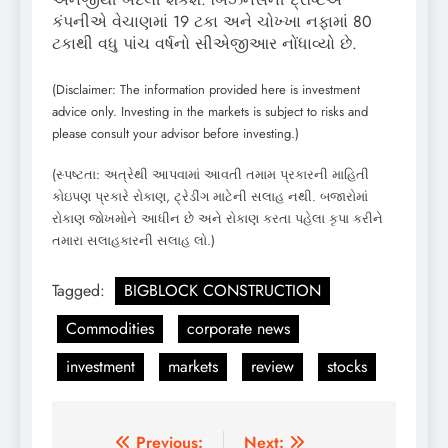
કંપનીએ વેચાણમાં 19 ટકા અને ચોખ્ખા નફામાં 80
ટકાથી વધુ પાંચ વર્ષનો સીએજીઆર નોંધાવ્યો છે.
(Disclaimer: The information provided here is investment
advice only. Investing in the markets is subject to risks and
please consult your advisor before investing.)
(સ્પષ્ટતા: અત્રેથી આપવામાં આવતી તમામ પ્રકારની માહિતી
કોઇપણ પ્રકારે રોકાણ, ટ્રેડીંગ માટેની સલાહ નથી. બજારોમાં
રોકાણ જોખમોને આધીન છે અને રોકાણ કરતા પહેલા કૃપા કરીને
તમારા સલાહકારની સલાહ લો.)
Tagged:
BIGBLOCK CONSTRUCTION
Commodities
corporate news
investment
markets
review
stocks
Post
Previous:
Next: