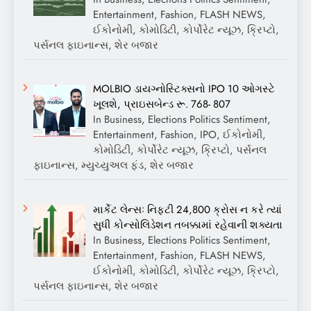
Entertainment, Fashion, FLASH NEWS,
ઈકોનોમી, કોમોડિટી, કોર્પોરેટ ન્યૂઝ, ક્રિપ્ટો,
પર્સનલ ફાઇનાન્સ, શેર બજાર
MOLBIO ડાયગ્નોસ્ટિક્સનો IPO 10 ઓગસ્ટે
ખૂલશે, પ્રાઇસબેન્ડ રૂ. 768- 807
In Business, Elections Politics Sentiment,
Entertainment, Fashion, IPO, ઈકોનોમી,
કોમોડિટી, કોર્પોરેટ ન્યૂઝ, ક્રિપ્ટો, પર્સનલ
ફાઇનાન્સ, મ્યુચ્યુઅલ ફંડ, શેર બજાર
માર્કેટ લેન્સઃ નિફ્ટી 24,800 ક્રોસ ન કરે ત્યાં
સુધી કોન્સોલિડેશન તબક્કામાં રહેવાની શક્યતા
In Business, Elections Politics Sentiment,
Entertainment, Fashion, FLASH NEWS,
ઈકોનોમી, કોમોડિટી, કોર્પોરેટ ન્યૂઝ, ક્રિપ્ટો,
પર્સનલ ફાઇનાન્સ, શેર બજાર