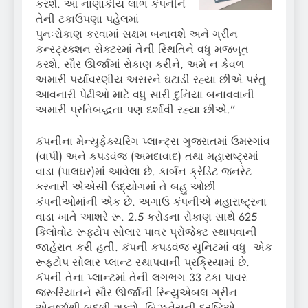
કરશે. આ નાણાંકીય લાભ કંપનીને
તેની ટકાઉપણા પહેલમાં
પુનઃરોકાણ કરવામાં સક્ષમ બનાવશે અને ગ્રીન
કન્સ્ટ્રક્શન સેક્ટરમાં તેની સ્થિતિને વધુ મજબૂત
કરશે. સૌર ઊર્જામાં રોકાણ કરીને, અમે ન કેવળ
અમારી પર્યાવરણીય અસરને ઘટાડી રહ્યા છીએ પરંતુ
આવનારી પેઢીઓ માટે વધુ સારી દુનિયા બનાવવાની
અમારી પ્રતિબદ્ધતા પણ દર્શાવી રહ્યા છીએ.”
કંપનીના મેન્યુફેક્ચરિંગ પ્લાન્ટ્સ ગુજરાતમાં ઉમરગાંવ
(વાપી) અને કપડવંજ (અમદાવાદ) તથા મહારાષ્ટ્રમાં
વાડા (પાલઘર)માં આવેલા છે. કાર્બન ક્રેડિટ જનરેટ
કરનારી એએસી ઉદ્યોગમાં તે બહુ ઓછી
કંપનીઓમાંની એક છે. અગાઉ કંપનીએ મહારાષ્ટ્રના
વાડા ખાતે આશરે રૂ. 2.5 કરોડના રોકાણ સાથે 625
કિલોવોટ રૂફટોપ સોલાર પાવર પ્રોજેક્ટ સ્થાપવાની
જાહેરાત કરી હતી. કંપની કપડવંજ યુનિટમાં વધુ એક
રૂફટોપ સોલાર પ્લાન્ટ સ્થાપવાની પ્રક્રિયામાં છે.
કંપની તેના પ્લાન્ટમાં તેની લગભગ 33 ટકા પાવર
જરૂરિયાતને સૌર ઊર્જાની રિન્યુએબલ ગ્રીન
એનર્જીથી બદલી શકશે. બિઝનેસની દ્રષ્ટિએ