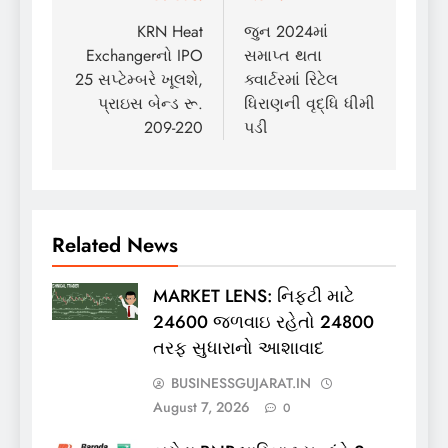
navigation
KRN Heat
જુન 2024માં
Exchangerનો IPO
સમાપ્ત થતા
25 સપ્ટેમ્બરે ખૂલશે,
ક્વાર્ટરમાં રિટેલ
પ્રાઇસ બેન્ડ રૂ.
ધિરાણની વૃદ્ધિ ધીમી
209-220
પડી
Related News
MARKET LENS: નિફ્ટી માટે
24600 જળવાઇ રહેતો 24800
તરફ સુધારાનો આશાવાદ
BUSINESSGUJARAT.IN
August 7, 2026
0