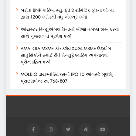
બરોડા BNP પારિબા મ્યુ. ફંડે 2 થીમેટિક ફંડના લોન્ચ
દ્વારા 1200 કરોડથી વધુ એકત્ર કર્યા
ઓયસ્ટર રિન્યુએબલ વિન્ડનો બીજો તબક્કો શરૂ કરવા
સાથે ગુજરાતમાં પ્રવેશ કર્યો
AMA- OIA MSME કોન્ક્લેવ ૨૦૨૬ MSME ઉદ્યોગ
સાહસિકોને સ્માર્ટ રીતે મેન્યુફેક્ચરિંગ અપનાવવા
પ્રોત્સાહિત કર્યા
MOLBIO ડાયગ્નોસ્ટિક્સનો IPO 10 ઓગસ્ટે ખૂલશે,
પ્રાઇસબેન્ડ રૂ. 768- 807