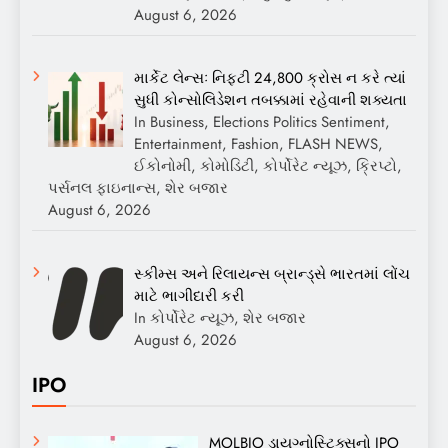
August 6, 2026
માર્કેટ લેન્સઃ નિફ્ટી 24,800 ક્રોસ ન કરે ત્યાં
સુધી કોન્સોલિડેશન તબક્કામાં રહેવાની શક્યતા
In Business, Elections Politics Sentiment,
Entertainment, Fashion, FLASH NEWS,
ઈકોનોમી, કોમોડિટી, કોર્પોરેટ ન્યૂઝ, ક્રિપ્ટો,
પર્સનલ ફાઇનાન્સ, શેર બજાર
August 6, 2026
સ્કીમ્સ અને રિલાયન્સ બ્રાન્ડ્સે ભારતમાં લોંચ
માટે ભાગીદારી કરી
In કોર્પોરેટ ન્યૂઝ, શેર બજાર
August 6, 2026
IPO
MOLBIO ડાયગ્નોસ્ટિક્સનો IPO