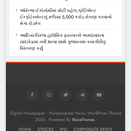
ઓરેન્જ ઈકોનોમીમાં મોટી પહેલ;ગ્રેડિએન્ટ
ઈન્ફોટેનમેન્ટનું રૂપિયા 5,000 કરોડ રોકાણ કરવાનો
મેગા રોડમેપ
આદિત્ય બિરલા હાઉસિંગ ફાઇનાન્સે અમદાવાદના
ચાંદખેડામાં નવી શાખા સાથે ગુજરાતમાં કામગીરીનું
વિસ્તરણ કર્યું
Digital Newspaper - Multipurpose News WordPress Theme
2026. Powered By
.
BlazeThemes
HOME
STOCKS
IPO
CORPORATE NEWS