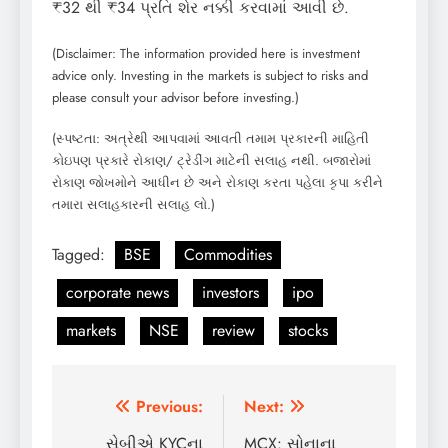
₹32 થી ₹34 પ્રતિ શેર નક્કી કરવામાં આવી છે.
(Disclaimer: The information provided here is investment
advice only. Investing in the markets is subject to risks and
please consult your advisor before investing.)
(સ્પષ્ટતા: અત્રેથી આપવામાં આવતી તમામ પ્રકારની માહિતી
કોઇપણ પ્રકારે રોકાણ/ ટ્રેડીંગ માટેની સલાહ નથી. બજારોમાં
રોકાણ જોખમોને આધીન છે અને રોકાણ કરતા પહેલા કૃપા કરીને
તમારા સલાહકારની સલાહ લો.)
Tagged:
BSE
Commodities
corporate news
investors
ipo
markets
NSE
review
stocks
Post
Previous:
Next:
navigation
સેબીએ KYCના
MCX: સોનાના