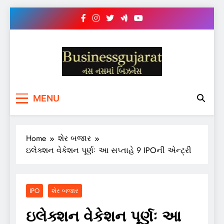
Skip
to
content
BUSINESS GUJARAT
નસ-નસ માં બિઝનેસ
MENU
Home
શેર બજાર
ઇલેક્શન વેકેશન પૂર્ણઃ આ સપ્તાહે 9 IPOની એન્ટ્રી
IPO
શેર બજાર
ઇલેક્શન વેકેશન પૂર્ણઃ આ