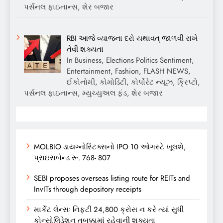
પર્સનલ ફાઇનાન્સ, શેર બજાર
RBI આજે વ્યાજના દરો યથાવત્ જાળવી રાખે
તેવી શક્યતા
In Business, Elections Politics Sentiment,
Entertainment, Fashion, FLASH NEWS,
ઈકોનોમી, કોમોડિટી, કોર્પોરેટ ન્યૂઝ, ક્રિપ્ટો,
પર્સનલ ફાઇનાન્સ, મ્યુચ્યુઅલ ફંડ, શેર બજાર
MOLBIO ડાયગ્નોસ્ટિક્સનો IPO 10 ઓગસ્ટે ખૂલશે,
પ્રાઇસબેન્ડ રૂ. 768- 807
SEBI proposes overseas listing route for REITs and
InvITs through depository receipts
માર્કેટ લેન્સઃ નિફ્ટી 24,800 ક્રોસ ન કરે ત્યાં સુધી
કોન્સોલિડેશન તબક્કામાં રહેવાની શક્યતા