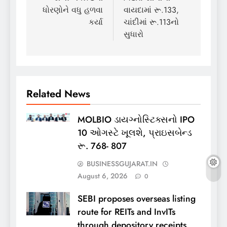
ધોરણોને વધુ હળવા
વાયદામાં રૂ.133,
કર્યા
ચાંદીમાં રૂ.113નો
સુધારો
Related News
MOLBIO ડાયગ્નોસ્ટિક્સનો IPO
10 ઓગસ્ટે ખૂલશે, પ્રાઇસબેન્ડ
રૂ. 768- 807
BUSINESSGUJARAT.IN
August 6, 2026
0
SEBI proposes overseas listing
route for REITs and InvITs
through depository receipts