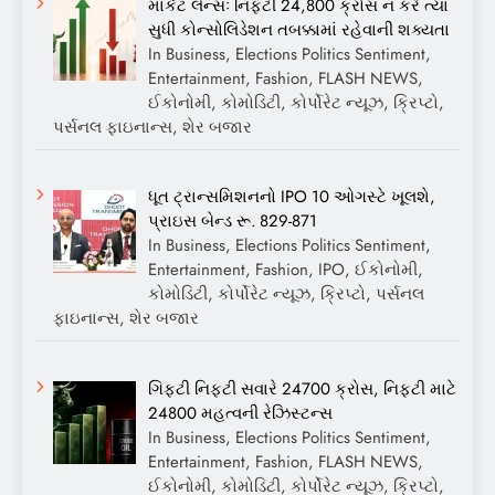
માર્કેટ લેન્સઃ નિફ્ટી 24,800 ક્રોસ ન કરે ત્યાં
સુધી કોન્સોલિડેશન તબક્કામાં રહેવાની શક્યતા
In Business, Elections Politics Sentiment,
Entertainment, Fashion, FLASH NEWS,
ઈકોનોમી, કોમોડિટી, કોર્પોરેટ ન્યૂઝ, ક્રિપ્ટો,
પર્સનલ ફાઇનાન્સ, શેર બજાર
ધૂત ટ્રાન્સમિશનનો IPO 10 ઓગસ્ટે ખૂલશે,
પ્રાઇસ બેન્ડ રૂ. 829-871
In Business, Elections Politics Sentiment,
Entertainment, Fashion, IPO, ઈકોનોમી,
કોમોડિટી, કોર્પોરેટ ન્યૂઝ, ક્રિપ્ટો, પર્સનલ
ફાઇનાન્સ, શેર બજાર
ગિફ્ટી નિફ્ટી સવારે 24700 ક્રોસ, નિફ્ટી માટે
24800 મહત્વની રેઝિસ્ટન્સ
In Business, Elections Politics Sentiment,
Entertainment, Fashion, FLASH NEWS,
ઈકોનોમી, કોમોડિટી, કોર્પોરેટ ન્યૂઝ, ક્રિપ્ટો,