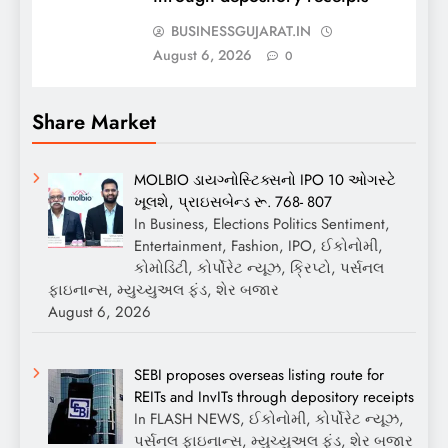
BUSINESSGUJARAT.IN
August 6, 2026
0
Share Market
MOLBIO ડાયગ્નોસ્ટિક્સનો IPO 10 ઓગસ્ટે
ખૂલશે, પ્રાઇસબેન્ડ રૂ. 768- 807
In Business, Elections Politics Sentiment,
Entertainment, Fashion, IPO, ઈકોનોમી,
કોમોડિટી, કોર્પોરેટ ન્યૂઝ, ક્રિપ્ટો, પર્સનલ
ફાઇનાન્સ, મ્યુચ્યુઅલ ફંડ, શેર બજાર
August 6, 2026
SEBI proposes overseas listing route for
REITs and InvITs through depository receipts
In FLASH NEWS, ઈકોનોમી, કોર્પોરેટ ન્યૂઝ,
પર્સનલ ફાઇનાન્સ, મ્યુચ્યુઅલ ફંડ, શેર બજાર