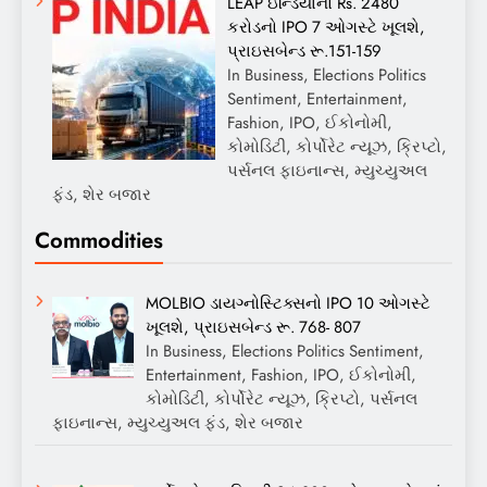
LEAP ઇન્ડિયાનો Rs. 2480
કરોડનો IPO 7 ઓગસ્ટે ખૂલશે,
પ્રાઇસબેન્ડ રૂ.151-159
In Business, Elections Politics
Sentiment, Entertainment,
Fashion, IPO, ઈકોનોમી,
કોમોડિટી, કોર્પોરેટ ન્યૂઝ, ક્રિપ્ટો,
પર્સનલ ફાઇનાન્સ, મ્યુચ્યુઅલ
ફંડ, શેર બજાર
Commodities
MOLBIO ડાયગ્નોસ્ટિક્સનો IPO 10 ઓગસ્ટે
ખૂલશે, પ્રાઇસબેન્ડ રૂ. 768- 807
In Business, Elections Politics Sentiment,
Entertainment, Fashion, IPO, ઈકોનોમી,
કોમોડિટી, કોર્પોરેટ ન્યૂઝ, ક્રિપ્ટો, પર્સનલ
ફાઇનાન્સ, મ્યુચ્યુઅલ ફંડ, શેર બજાર