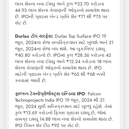
લાખ શેરના નવા ઈશ્યુ અને કુલ ₹33.70 કરોડના
44.93 લાખ શેરના વેચાણની ઓફરનો સમાવેશ થાય
છે. IPOની પ્રાઇસ બેન્ડ પ્રતિ શેર ₹71 થી ₹75 પર
સેટ છે.
Durlax ટોપ સરફેસ:
Durlax Top Surface IPO 19
જૂન, 2024ના રોજ સબસ્ક્રિપ્શન માટે ખુલશે અને 21
જૂન, 2024ના રોજ બંધ થશે. આ બુક-બિલ્ટ ઇશ્યૂ
₹40.80 કરોડનો છે. IPOમાં કુલ ₹28.56 કરોડના 42
લાખ શેરના નવા ઈશ્યુ અને ₹12.24 કરોડના 18 લાખ
શેરના વેચાણની ઓફરનો સમાવેશ થાય છે. IPO
માટેની પ્રાઇસ બેન્ડ પ્રતિ શેર ₹65 થી ₹68 નક્કી
કરવામાં આવી છે.
ફાલ્કન ટેક્નોપ્રોજેક્ટ્સ ઇન્ડિયા IPO
: Falcon
Technoprojects India IPO 19 જૂન, 2024 થી 21
જૂન, 2024 સુધી સબ્સ્ક્રિપ્શન માટે ખુલ્લું રહેશે. તેમાં
કુલ ₹13.69 કરોડનો ફિક્સ પ્રાઇસ ઇશ્યૂ છે, જેમાં
સમગ્ર ઇશ્યૂ 14.88 લાખ નવા શેરનો સમાવેશ થાય છે.
IPO કિંમત શેર દીઠ ₹92 પર સેટ છે.