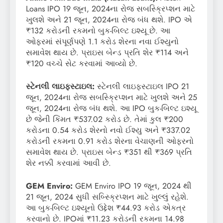
Loans IPO 19 જૂન, 2024ના રોજ સબસ્ક્રિપ્શન માટે
ખુલશે અને 21 જૂન, 2024ના રોજ બંધ થશે. IPO એ
₹132 કરોડની રકમનો બુક-બિલ્ટ ઇશ્યૂ છે. આ
ઓફરમાં સંપૂર્ણપણે 1.1 કરોડ શેરના નવા ઈશ્યુનો
સમાવેશ થાય છે. પ્રાઇસ બેન્ડ પ્રતિ શેર ₹114 અને
₹120 વચ્ચે સેટ કરવામાં આવ્યો છે.
સ્ટેનલી લાઇફસ્ટાઇલ:
સ્ટેનલી લાઇફસ્ટાઇલ IPO 21
જૂન, 2024ના રોજ સબસ્ક્રિપ્શન માટે ખુલશે અને 25
જૂન, 2024ના રોજ બંધ થશે. આ IPO બુક-બિલ્ટ ઇશ્યૂ
છે જેની કિંમત ₹537.02 કરોડ છે. તેમાં કુલ ₹200
કરોડના 0.54 કરોડ શેરનો નવો ઈશ્યુ અને ₹337.02
કરોડની રકમના 0.91 કરોડ શેરના વેચાણની ઓફરનો
સમાવેશ થાય છે. પ્રાઇસ બેન્ડ ₹351 થી ₹369 પ્રતિ
શેર નક્કી કરવામાં આવી છે.
GEM Enviro:
GEM Enviro IPO 19 જૂન, 2024 થી
21 જૂન, 2024 સુધી સબ્સ્ક્રિપ્શન માટે ખુલ્લું રહેશે.
આ બુક-બિલ્ટ ઇશ્યૂનો ઉદ્દેશ ₹44.93 કરોડ એકત્ર
કરવાનો છે. IPOમાં ₹11.23 કરોડની રકમના 14.98