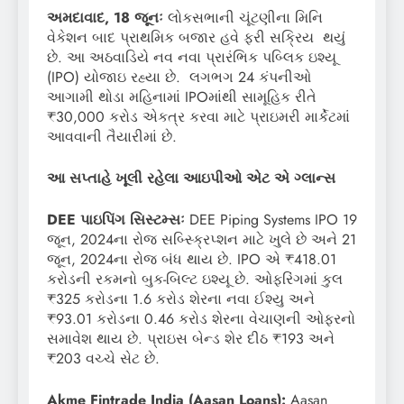
અમદાવાદ, 18 જૂનઃ
લોકસભાની ચૂંટણીના મિનિ
વેકેશન બાદ પ્રાથમિક બજાર હવે ફરી સક્રિય થયું
છે. આ અઠવાડિયે નવ નવા પ્રારંભિક પબ્લિક ઇશ્યૂ
(IPO) યોજાઇ રહ્યા છે. લગભગ 24 કંપનીઓ
આગામી થોડા મહિનામાં IPOમાંથી સામૂહિક રીતે
₹30,000 કરોડ એકત્ર કરવા માટે પ્રાઇમરી માર્કેટમાં
આવવાની તૈયારીમાં છે.
આ સપ્તાહે ખૂલી રહેલા આઇપીઓ એટ એ ગ્લાન્સ
DEE પાઇપિંગ સિસ્ટમ્સઃ
DEE Piping Systems IPO 19
જૂન, 2024ના રોજ સબ્સ્ક્રિપ્શન માટે ખુલે છે અને 21
જૂન, 2024ના રોજ બંધ થાય છે. IPO એ ₹418.01
કરોડની રકમનો બુક-બિલ્ટ ઇશ્યૂ છે. ઓફરિંગમાં કુલ
₹325 કરોડના 1.6 કરોડ શેરના નવા ઈશ્યુ અને
₹93.01 કરોડના 0.46 કરોડ શેરના વેચાણની ઓફરનો
સમાવેશ થાય છે. પ્રાઇસ બેન્ડ શેર દીઠ ₹193 અને
₹203 વચ્ચે સેટ છે.
Akme Fintrade India (Aasan Loans):
Aasan