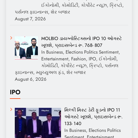
ઈકોનોમી, કોમોડિટી, કોર્પોરેટ ન્યૂઝ, ક્રિપ્ટો,
પર્સનલ ફાઇનાન્સ, શેર બજાર
August 7, 2026
MOLBIO ડાયગ્નોસ્ટિક્સનો IPO 10 ઓગસ્ટે
ખૂલશે, પ્રાઇસબેન્ડ રૂ. 768- 807
In Business, Elections Politics Sentiment,
Entertainment, Fashion, IPO, ઈકોનોમી,
કોમોડિટી, કોર્પોરેટ ન્યૂઝ, ક્રિપ્ટો, પર્સનલ
ફાઇનાન્સ, મ્યુચ્યુઅલ ફંડ, શેર બજાર
August 6, 2026
IPO
મિલ્કી મિસ્ટ ડેરી ફૂડનો IPO 11
ઓગસ્ટે ખૂલશે, પ્રાઇસબેન્ડ રૂ.
133- 140
In Business, Elections Politics
Sentiment, Entertainment,