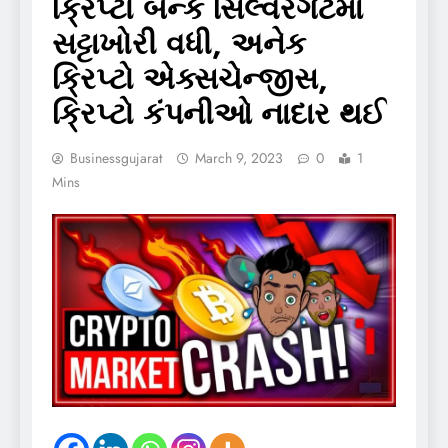
ક્રિપ્ટો બેન્ક સિલ્વરગેટમાં
સટ્ટાખોરી વધી, અનેક
ક્રિપ્ટો એક્સચેન્જીસ,
ક્રિપ્ટો કંપનીઓ નાદાર થઈ
Businessgujarat
March 9, 2023
0
1
Mins