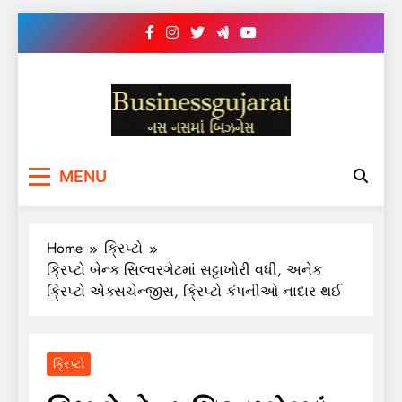
Skip
to
content
BUSINESS GUJARAT
નસ-નસ માં બિઝનેસ
MENU
Home
ક્રિપ્ટો
ક્રિપ્ટો બેન્ક સિલ્વરગેટમાં સટ્ટાખોરી વધી, અનેક
ક્રિપ્ટો એક્સચેન્જીસ, ક્રિપ્ટો કંપનીઓ નાદાર થઈ
ક્રિપ્ટો