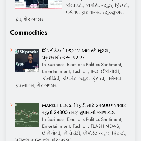
કોમોડિટી, કોર્પોરેટ ન્યૂઝ, ક્રિપ્ટો,
પર્સનલ ફાઇનાન્સ, મ્યુચ્યુઅલ
ફંડ, શેર બજાર
Commodities
શિપરોકેટનો IPO 12 ઓગસ્ટે ખૂલશે,
પ્રાઇસબેન્ડ રૂ. 92-97
In Business, Elections Politics Sentiment,
Entertainment, Fashion, IPO, ઈકોનોમી,
કોમોડિટી, કોર્પોરેટ ન્યૂઝ, ક્રિપ્ટો, પર્સનલ
ફાઇનાન્સ, શેર બજાર
MARKET LENS: નિફ્ટી માટે 24600 જળવાઇ
રહેતો 24800 તરફ સુધારાનો આશાવાદ
In Business, Elections Politics Sentiment,
Entertainment, Fashion, FLASH NEWS,
ઈકોનોમી, કોમોડિટી, કોર્પોરેટ ન્યૂઝ, ક્રિપ્ટો,
પર્સનલ ફાઇનાન્સ, શેર બજાર