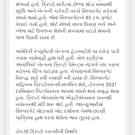
મેળવ્યો હતો. ક્રિપ્ટો માર્કેટમાં છેલ્લા થોડા સમયથી
વૃદ્ધિ અને બેન્કની કટોકટી વચ્ચે સિલ્વરગેટ સ્ટોકમાં
વધારો થયો હતો. જેમાં સિલ્વરગેટનો 85 ટકા ફ્લોટ
વેચાઈ ગયો હતો. શોર્ટ સેલર્સ વધતા ધિરાણ ખર્ચ અને
પ્લેજ માટે ઉપલબ્ધ શેરોની સંખ્યામાં ઘટાડો થવાનો
લાભ ઉઠાવી રહ્યા છે.
અમેરિકી રેગ્યુલેટર્સે બેન્કના હેડક્વાર્ટર્સ પર દરોડા પાડી
તપાસ કાર્યવાહી હાથ ધરી હતી. વોલ સ્ટ્રીટના
એનાલિસ્ટે બેન્કના ક્રિપ્ટો પેમેન્ટ્સ નેટવર્ક બંધ કરાતા
સ્ટોકના રેટિંગ ઘટાડ્યા હતા. રોકાણકારો સિલ્વરગેટ
વિરૂદ્ધ સટ્ટો રમી કમાણી કરી રહ્યા છે. સિલ્વરગેટ
સહિતના ક્રિપ્ટોકરન્સી-સંબંધિત શેરો, ટોકનના 2021
દરમિયાન બિટકોઇનના ભાવમાં વધારો થતાં સમૃદ્ધ થયા
હતા. ક્રિપ્ટો એક્સચેન્જ એફટીએક્સના પતનથી
નવેમ્બરથી મંદી શરૂ થઈ હતી. જાન્યુઆરીમાં
સિલ્વરગેટે મોટાપાયે ખોટ દર્શાવતા તેમજ છટણી
પ્રક્રિયા હાથ ધરતાં શેરોના ભાવ તૂટ્યા હતા.
ટોપ-10 ક્રિપ્ટો કરન્સીની સ્થિતિ