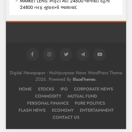
MARKET LENS: નિફ્ટી માટે 24600 જળવાઇ રહેતો
24800 તરફ સુધારાનો આશાવાદ
Digital Newspaper - Multipurpose News WordPress Theme
2026. Powered By
.
BlazeThemes
HOME
STOCKS
IPO
CORPORATE NEWS
COMMODITY
MUTUAL FUND
PERSONAL FINANCE
PURE POLITICS
FLASH NEWS
ECONOMY
ENTERTAINMENT
CONTACT US