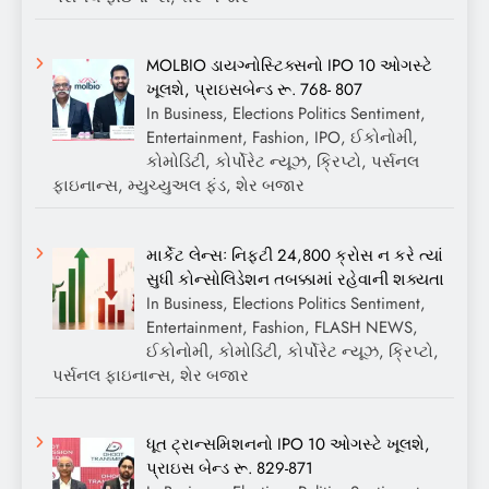
MOLBIO ડાયગ્નોસ્ટિક્સનો IPO 10 ઓગસ્ટે
ખૂલશે, પ્રાઇસબેન્ડ રૂ. 768- 807
In Business, Elections Politics Sentiment,
Entertainment, Fashion, IPO, ઈકોનોમી,
કોમોડિટી, કોર્પોરેટ ન્યૂઝ, ક્રિપ્ટો, પર્સનલ
ફાઇનાન્સ, મ્યુચ્યુઅલ ફંડ, શેર બજાર
માર્કેટ લેન્સઃ નિફ્ટી 24,800 ક્રોસ ન કરે ત્યાં
સુધી કોન્સોલિડેશન તબક્કામાં રહેવાની શક્યતા
In Business, Elections Politics Sentiment,
Entertainment, Fashion, FLASH NEWS,
ઈકોનોમી, કોમોડિટી, કોર્પોરેટ ન્યૂઝ, ક્રિપ્ટો,
પર્સનલ ફાઇનાન્સ, શેર બજાર
ધૂત ટ્રાન્સમિશનનો IPO 10 ઓગસ્ટે ખૂલશે,
પ્રાઇસ બેન્ડ રૂ. 829-871