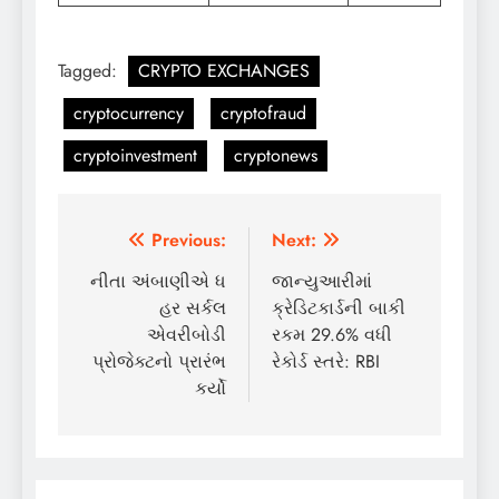
Tagged:
CRYPTO EXCHANGES
cryptocurrency
cryptofraud
cryptoinvestment
cryptonews
Post
Previous:
Next:
navigation
નીતા અંબાણીએ ધ
જાન્યુઆરીમાં
હર સર્કલ
ક્રેડિટકાર્ડની બાકી
એવરીબોડી
રકમ 29.6% વધી
પ્રોજેક્ટનો પ્રારંભ
રેકોર્ડ સ્તરે: RBI
કર્યો