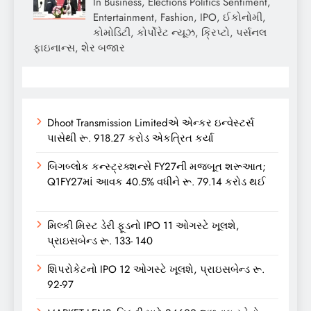
In Business, Elections Politics Sentiment,
Entertainment, Fashion, IPO, ઈકોનોમી,
કોમોડિટી, કોર્પોરેટ ન્યૂઝ, ક્રિપ્ટો, પર્સનલ
ફાઇનાન્સ, શેર બજાર
Dhoot Transmission Limitedએ એન્કર ઇન્વેસ્ટર્સ
પાસેથી રૂ. 918.27 કરોડ એકત્રિત કર્યા
બિગબ્લોક કન્સ્ટ્રક્શન્સે FY27ની મજબૂત શરૂઆત;
Q1FY27માં આવક 40.5% વધીને રૂ. 79.14 કરોડ થઈ
મિલ્કી મિસ્ટ ડેરી ફૂડનો IPO 11 ઓગસ્ટે ખૂલશે,
પ્રાઇસબેન્ડ રૂ. 133- 140
શિપરોકેટનો IPO 12 ઓગસ્ટે ખૂલશે, પ્રાઇસબેન્ડ રૂ.
92-97