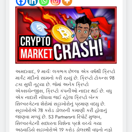
અમદાવાદ, 9 માર્ચઃ લગભગ છેલ્લા એક વર્ષથી ક્રિપ્ટો
માર્કેટ મંદીનો સામનો કરી રહ્યું છે. ક્રિપ્ટો ટોકન્સ 98
ટકા સુધી તૂટ્યા છે. જેમાં અનેક ક્રિપ્ટો
એક્સચેન્જીસ, ક્રિપ્ટો કંપનીઓ નાદાર થઈ છે. વધુ
એક નાદારી નોંધાવા જઈ રહેલા ક્રિપ્ટો બેન્ક
સિલ્વરગેટના શેરોમાં સટ્ટાખોરોનું પ્રમાણ વધ્યુ છે.
સટ્ટાખોરોએ 78 કરોડ ડોલરની કમાણી કરી હોવાનું
જાણવા મળ્યું છે. S3 Partnersના રિપોર્ટ મુજબ,
સિલ્વરગેટની સધ્ધરતા વિશેના પ્રશ્નો વચ્ચે ગયા
અઠવાડિયે સટ્ટાખોરોએ 19 કરોડ ડોલરથી વધુનો નફો