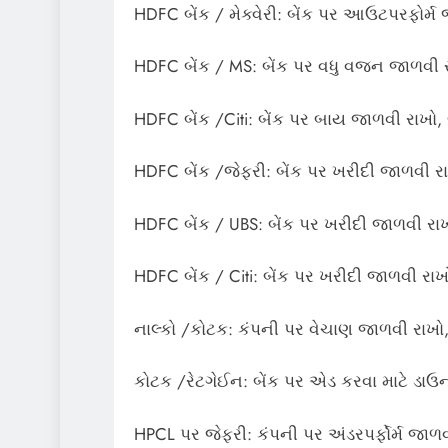
HDFC બેંક / મેક્વેરી: બેંક પર આઉટપરફોર્મ 
HDFC બેંક / MS: બેંક પર વધુ વજન જાળવી રા
HDFC બેંક /Citi: બેંક પર બાય જાળવી રાખો, 
HDFC બેંક /જેફરી: બેંક પર ખરીદી જાળવી રાખ
HDFC બેંક / UBS: બેંક પર ખરીદી જાળવી રાખો
HDFC બેંક / Citi: બેંક પર ખરીદી જાળવી રાખો
નાલ્કો /કોટક: કંપની પર વેચાણ જાળવી રાખો, 
કોટક /રેટગેઈન: બેંક પર એડ કરવા માટે ડાઉનગ
HPCL પર જેફરી: કંપની પર અંડરપર્ફોર્મ જાળવી