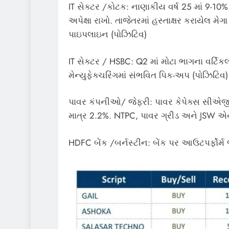
IT સેક્ટર /કોટક: નાણાકીય વર્ષ 25 માં 9-10%
અપેક્ષા રાખો. તાજેતરમાં હસ્તાક્ષર કરાયેલ મેગ
પાઇપલાઇન (પોઝિટિવ)
IT સેક્ટર / HSBC: Q2 માં મોટા ભાગના વર્ટિ
મેન્યુફેક્ચરિંગમાં સંભવિત પિક-અપ (પોઝિટિવ)
પાવર કંપનીઓ/ જેફરી: પાવર કેપેક્સ સીએજીઆ
માત્ર 2.2%. NTPC, પાવર ગ્રીડ અને JSW એ
HDFC બેંક /બર્નસ્ટીન: બેંક પર આઉટપર્ફોર્મ 