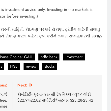
s investment advice only. Investing in the markets is
sor before investing.)
ારની માહિતી કોઇપણ પ્રકારે રોકાણ, ટ્રેડીંગ માટેની સલાહ
ે રોકાણ કરતા પહેલા કૃપા કરીને તમારા સલાહકારની સલાહ
House Choice: GAIL
hdfc bank
investment
ts
NSE
review
stocks
ous:
Next:
 આજે
કોમોડિટી- ક્રૂડ- કરન્સી ટેકનિકલ વ્યૂઝઃ ચાંદી
tree,
$22.94-22.82 સપોર્ટ,રેઝિસ્ટન્સ $23.28-23.42
ines