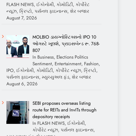
FLASH NEWS, ઈકોનોમી, કોમોડિટી, કોર્પોરેટ
ન્યૂઝ, ક્રિપ્ટો, પર્સનલ ફાઇનાન્સ, શેર બજાર
August 7, 2026
MOLBIO ડાયગ્નોસ્ટિક્સનો IPO 10
ઓગસ્ટે ખૂલશે, પ્રાઇસબેન્ડ રૂ. 768-
807
In Business, Elections Politics
Sentiment, Entertainment, Fashion,
IPO, ઈકોનોમી, કોમોડિટી, કોર્પોરેટ ન્યૂઝ, ક્રિપ્ટો,
પર્સનલ ફાઇનાન્સ, મ્યુચ્યુઅલ ફંડ, શેર બજાર
August 6, 2026
SEBI proposes overseas listing
route for REITs and InvITs through
depository receipts
In FLASH NEWS, ઈકોનોમી,
કોર્પોરેટ ન્યૂઝ, પર્સનલ ફાઇનાન્સ,