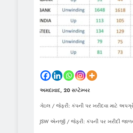
અમદાવાદ, 20 સપ્ટેમ્બર
ગેઇલ / જેફરી: કંપની પર ખરીદવા માટે અપગ્રેડ
JSW એનર્જી / જેફરી: કંપની પર ખરીદી જાળવી 