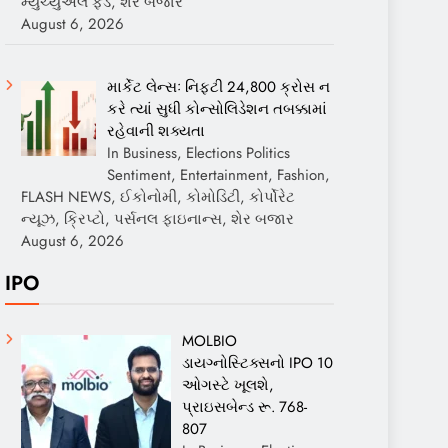
મ્યુચ્યુઅલ ફંડ, શેર બજાર
August 6, 2026
માર્કેટ લેન્સઃ નિફ્ટી 24,800 ક્રોસ ન
કરે ત્યાં સુધી કોન્સોલિડેશન તબક્કામાં
રહેવાની શક્યતા
In Business, Elections Politics
Sentiment, Entertainment, Fashion,
FLASH NEWS, ઈકોનોમી, કોમોડિટી, કોર્પોરેટ
ન્યૂઝ, ક્રિપ્ટો, પર્સનલ ફાઇનાન્સ, શેર બજાર
August 6, 2026
IPO
MOLBIO
ડાયગ્નોસ્ટિક્સનો IPO 10
ઓગસ્ટે ખૂલશે,
પ્રાઇસબેન્ડ રૂ. 768-
807