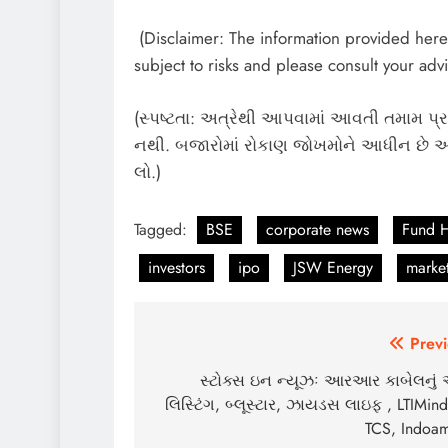
(Disclaimer: The information provided here i
subject to risks and please consult your advi
(સ્પષ્ટતા: અત્રેથી આપવામાં આવતી તમામ પ્રક
નથી. બજારોમાં રોકાણ જોખમોને આધીન છે અન
લો.)
Tagged:
BSE
corporate news
Fund 
investors
ipo
JSW Energy
marke
Post
Previ
navigation
સ્ટોક્સ ઇન ન્યૂઝઃ આરઆર કાબેલનું
લિસ્ટિંગ, બ્લૂસ્ટાર, ઝાયડસ લાઇફ , LTIMind
TCS, Indoam