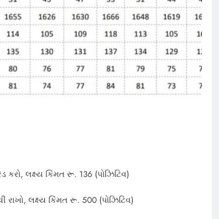
 કરો, લક્ષ્ય કિંમત રૂ. 136 (પોઝિટિવ)
રાખો, લક્ષ્ય કિંમત રૂ. 500 (પોઝિટિવ)