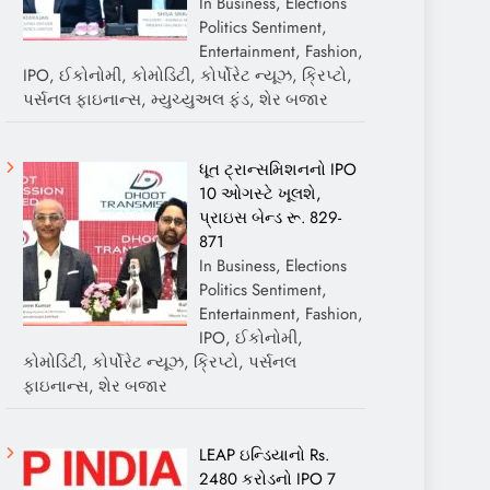
In Business, Elections
Politics Sentiment,
Entertainment, Fashion,
IPO, ઈકોનોમી, કોમોડિટી, કોર્પોરેટ ન્યૂઝ, ક્રિપ્ટો,
પર્સનલ ફાઇનાન્સ, મ્યુચ્યુઅલ ફંડ, શેર બજાર
ધૂત ટ્રાન્સમિશનનો IPO
10 ઓગસ્ટે ખૂલશે,
પ્રાઇસ બેન્ડ રૂ. 829-
871
In Business, Elections
Politics Sentiment,
Entertainment, Fashion,
IPO, ઈકોનોમી,
કોમોડિટી, કોર્પોરેટ ન્યૂઝ, ક્રિપ્ટો, પર્સનલ
ફાઇનાન્સ, શેર બજાર
LEAP ઇન્ડિયાનો Rs.
2480 કરોડનો IPO 7