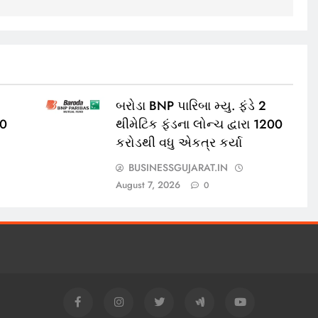
બરોડા BNP પારિબા મ્યુ. ફંડે 2
00
થીમેટિક ફંડના લોન્ચ દ્વારા 1200
કરોડથી વધુ એકત્ર કર્યા
BUSINESSGUJARAT.IN
August 7, 2026
0