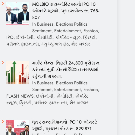
MOLBIO ડાયગ્નોસ્ટિક્સનો IPO 10
ઓગસ્ટે ખૂલશે, પ્રાઇસબેન્ડ રૂ. 768-
807
In Business, Elections Politics
Sentiment, Entertainment, Fashion,
IPO, ઈકોનોમી, કોમોડિટી, કોર્પોરેટ ન્યૂઝ, ક્રિપ્ટો,
પર્સનલ ફાઇનાન્સ, મ્યુચ્યુઅલ ફંડ, શેર બજાર
માર્કેટ લેન્સઃ નિફ્ટી 24,800 ક્રોસ ન
કરે ત્યાં સુધી કોન્સોલિડેશન તબક્કામાં
રહેવાની શક્યતા
In Business, Elections Politics
Sentiment, Entertainment, Fashion,
FLASH NEWS, ઈકોનોમી, કોમોડિટી, કોર્પોરેટ
ન્યૂઝ, ક્રિપ્ટો, પર્સનલ ફાઇનાન્સ, શેર બજાર
ધૂત ટ્રાન્સમિશનનો IPO 10 ઓગસ્ટે
ખૂલશે, પ્રાઇસ બેન્ડ રૂ. 829-871