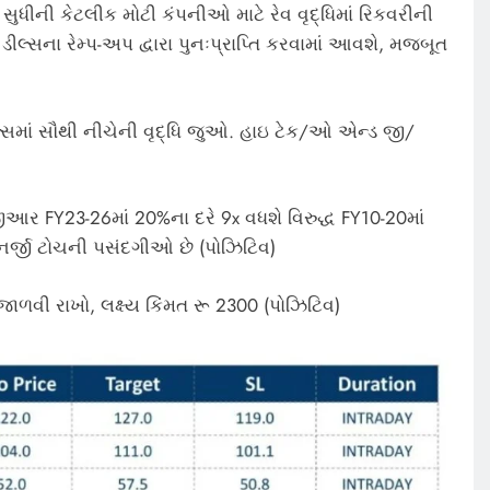
 સુધીની કેટલીક મોટી કંપનીઓ માટે રેવ વૃદ્ધિમાં રિકવરીની
ા ડીલ્સના રેમ્પ-અપ દ્વારા પુનઃપ્રાપ્તિ કરવામાં આવશે, મજબૂત
કલ્સમાં સૌથી નીચેની વૃદ્ધિ જુઓ. હાઇ ટેક/ઓ એન્ડ જી/
ર FY23-26માં 20%ના દરે 9x વધશે વિરુદ્ધ FY10-20માં
નર્જી ટોચની પસંદગીઓ છે (પોઝિટિવ)
જાળવી રાખો, લક્ષ્ય કિંમત રૂ 2300 (પોઝિટિવ)