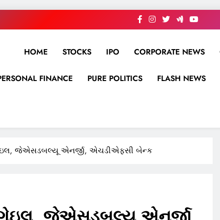
HOME
STOCKS
IPO
CORPORATE NEWS
PERSONAL FINANCE
PURE POLITICS
FLASH NEWS
ગેઇલ, જેએસડબલ્યૂ એનર્જી, એચડીએફસી બેન્ક
 ગેઇલ, જેએસડબલ્યૂ એનર્જી,