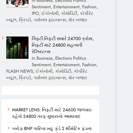
In Business, Elections Politics
Sentiment, Entertainment, Fashion,
IPO, ઈકોનોમી, કોમોડિટી, કોર્પોરેટ
ન્યૂઝ, ક્રિપ્ટો, પર્સનલ ફાઇનાન્સ, શેર બજાર
ગિફ્ટી નિફ્ટી સવારે 24700 ક્રોસ,
નિફ્ટી માટે 24800 મહત્વની
રેઝિસ્ટન્સ
In Business, Elections Politics
Sentiment, Entertainment, Fashion,
FLASH NEWS, ઈકોનોમી, કોમોડિટી, કોર્પોરેટ
ન્યૂઝ, ક્રિપ્ટો, પર્સનલ ફાઇનાન્સ, શેર બજાર
MARKET LENS: નિફ્ટી માટે 24600 જળવાઇ
રહેતો 24800 તરફ સુધારાનો આશાવાદ
બરોડા BNP પારિબા મ્યુ. ફંડે 2 થીમેટિક ફંડના