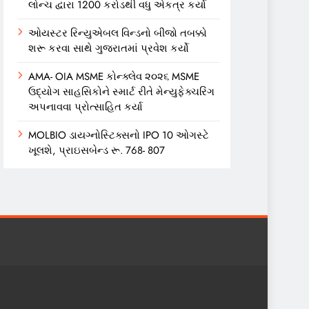
લોન્ચ દ્વારા 1200 કરોડથી વધુ એકત્ર કર્યા
ઓયસ્ટર રિન્યુએબલ વિન્ડનો બીજો તબક્કો
શરૂ કરવા સાથે ગુજરાતમાં પ્રવેશ કર્યો
AMA- OIA MSME કોન્ક્લેવ ૨૦૨૬ MSME
ઉદ્યોગ સાહસિકોને સ્માર્ટ રીતે મેન્યુફેક્ચરિંગ
અપનાવવા પ્રોત્સાહિત કર્યા
MOLBIO ડાયગ્નોસ્ટિક્સનો IPO 10 ઓગસ્ટે
ખૂલશે, પ્રાઇસબેન્ડ રૂ. 768- 807