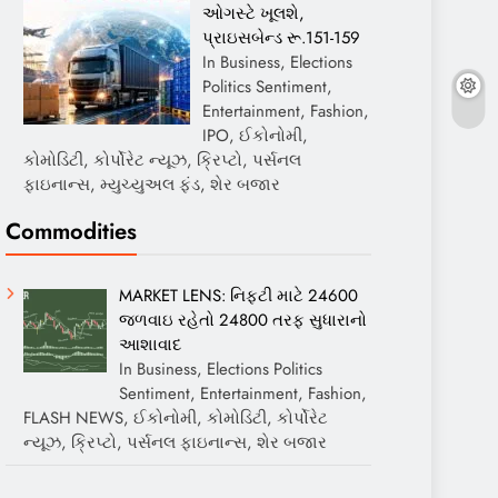
ઓગસ્ટે ખૂલશે,
પ્રાઇસબેન્ડ રૂ.151-159
In Business, Elections
Politics Sentiment,
Entertainment, Fashion,
IPO, ઈકોનોમી,
કોમોડિટી, કોર્પોરેટ ન્યૂઝ, ક્રિપ્ટો, પર્સનલ
ફાઇનાન્સ, મ્યુચ્યુઅલ ફંડ, શેર બજાર
Commodities
MARKET LENS: નિફ્ટી માટે 24600
જળવાઇ રહેતો 24800 તરફ સુધારાનો
આશાવાદ
In Business, Elections Politics
Sentiment, Entertainment, Fashion,
FLASH NEWS, ઈકોનોમી, કોમોડિટી, કોર્પોરેટ
ન્યૂઝ, ક્રિપ્ટો, પર્સનલ ફાઇનાન્સ, શેર બજાર