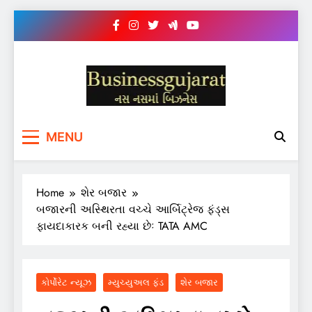
Skip
to
content
BUSINESS GUJARAT
નસ-નસ માં બિઝનેસ
MENU
Home
શેર બજાર
બજારની અસ્થિરતા વચ્ચે આર્બિટ્રેજ ફંડ્સ
ફાયદાકારક બની રહ્યા છેઃ TATA AMC
કોર્પોરેટ ન્યૂઝ
મ્યુચ્યુઅલ ફંડ
શેર બજાર