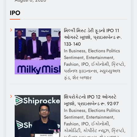
IPO
મિલ્કી મિસ્ટ ડેરી ફૂડનો IPO 11
ઓગસ્ટે ખૂલશે, પ્રાઇસબેન્ડ રૂ.
133- 140
In Business, Elections Politics
Sentiment, Entertainment,
Fashion, IPO, ઈકોનોમી, ક્રિપ્ટો,
પર્સનલ ફાઇનાન્સ, મ્યુચ્યુઅલ
ફંડ, શેર બજાર
શિપરોકેટનો IPO 12 ઓગસ્ટે
ખૂલશે, પ્રાઇસબેન્ડ રૂ. 92-97
In Business, Elections Politics
Sentiment, Entertainment,
Fashion, IPO, ઈકોનોમી,
કોમોડિટી, કોર્પોરેટ ન્યૂઝ, ક્રિપ્ટો,