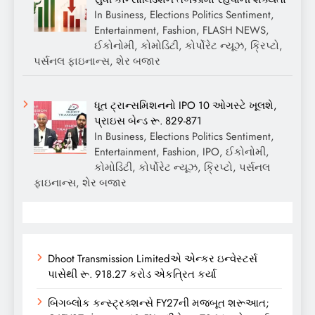
In Business, Elections Politics Sentiment,
Entertainment, Fashion, FLASH NEWS,
ઈકોનોમી, કોમોડિટી, કોર્પોરેટ ન્યૂઝ, ક્રિપ્ટો,
પર્સનલ ફાઇનાન્સ, શેર બજાર
ધૂત ટ્રાન્સમિશનનો IPO 10 ઓગસ્ટે ખૂલશે,
પ્રાઇસ બેન્ડ રૂ. 829-871
In Business, Elections Politics Sentiment,
Entertainment, Fashion, IPO, ઈકોનોમી,
કોમોડિટી, કોર્પોરેટ ન્યૂઝ, ક્રિપ્ટો, પર્સનલ
ફાઇનાન્સ, શેર બજાર
Dhoot Transmission Limitedએ એન્કર ઇન્વેસ્ટર્સ
પાસેથી રૂ. 918.27 કરોડ એકત્રિત કર્યા
બિગબ્લોક કન્સ્ટ્રક્શન્સે FY27ની મજબૂત શરૂઆત;