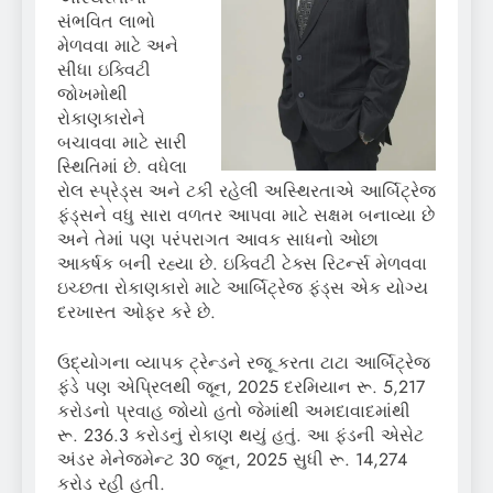
સંભવિત લાભો
મેળવવા માટે અને
સીધા ઇક્વિટી
જોખમોથી
રોકાણકારોને
બચાવવા માટે સારી
સ્થિતિમાં છે. વધેલા
રોલ સ્પ્રેડ્સ અને ટકી રહેલી અસ્થિરતાએ આર્બિટ્રેજ
ફંડ્સને વધુ સારા વળતર આપવા માટે સક્ષમ બનાવ્યા છે
અને તેમાં પણ પરંપરાગત આવક સાધનો ઓછા
આકર્ષક બની રહ્યા છે. ઇક્વિટી ટેક્સ રિટર્ન્સ મેળવવા
ઇચ્છતા રોકાણકારો માટે આર્બિટ્રેજ ફંડ્સ એક યોગ્ય
દરખાસ્ત ઓફર કરે છે.
ઉદ્યોગના વ્યાપક ટ્રેન્ડને રજૂ કરતા ટાટા આર્બિટ્રેજ
ફંડે પણ એપ્રિલથી જૂન, 2025 દરમિયાન રૂ. 5,217
કરોડનો પ્રવાહ જોયો હતો જેમાંથી અમદાવાદમાંથી
રૂ. 236.3 કરોડનું રોકાણ થયું હતું. આ ફંડની એસેટ
અંડર મેનેજમેન્ટ 30 જૂન, 2025 સુધી રૂ. 14,274
કરોડ રહી હતી.