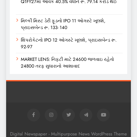
Q1FY27માં આવક 40.5% વધીને રૂ. 79.14 કરોડ થઈ
મિલ્કી મિસ્ટ ડેરી ફૂડનો IPO 11 ઓગસ્ટે ખૂલશે,
પ્રાઇસબેન્ડ રૂ. 133- 140
શિપરોકેટનો IPO 12 ઓગસ્ટે ખૂલશે, પ્રાઇસબેન્ડ રૂ.
92-97
MARKET LENS: નિફ્ટી માટે 24600 જળવાઇ રહેતો
24800 તરફ સુધારાનો આશાવાદ
Digital Newspaper - Multipurpose News WordPress Theme