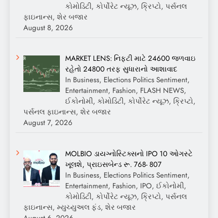
કોમોડિટી, કોર્પોરેટ ન્યૂઝ, ક્રિપ્ટો, પર્સનલ
ફાઇનાન્સ, શેર બજાર
August 8, 2026
MARKET LENS: નિફ્ટી માટે 24600 જળવાઇ
રહેતો 24800 તરફ સુધારાનો આશાવાદ
In Business, Elections Politics Sentiment,
Entertainment, Fashion, FLASH NEWS,
ઈકોનોમી, કોમોડિટી, કોર્પોરેટ ન્યૂઝ, ક્રિપ્ટો,
પર્સનલ ફાઇનાન્સ, શેર બજાર
August 7, 2026
MOLBIO ડાયગ્નોસ્ટિક્સનો IPO 10 ઓગસ્ટે
ખૂલશે, પ્રાઇસબેન્ડ રૂ. 768- 807
In Business, Elections Politics Sentiment,
Entertainment, Fashion, IPO, ઈકોનોમી,
કોમોડિટી, કોર્પોરેટ ન્યૂઝ, ક્રિપ્ટો, પર્સનલ
ફાઇનાન્સ, મ્યુચ્યુઅલ ફંડ, શેર બજાર
August 6, 2026