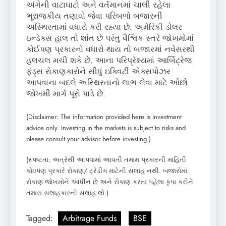
અંગેની વાટાઘાટો અને વર્તમાનમાં ચાલી રહેલા
ભૂરાજકીય તણાવો જેવા પરિબળો બજારની
અસ્થિરતામાં વધારો કરી રહ્યા છે. અમેરિકી ડોલર
ઇન્ડેક્સ હાલ તો શાંત છે પરંતુ વૈશ્વિક સ્તરે જોખમોમાં
કોઈપણ પ્રકારનો વધારો થાય તો બજારમાં નવેસરથી
હલચલ મચી શકે છે. આના પરિપ્રેક્ષ્યમાં આર્બિટ્રેજ
ફંડ્સ રોકાણકારોને સીધું ઇક્વિટી એક્સપોઝર
આપવાના બદલે અસ્થિરતાનો લાભ લેવા માટે ઓછો
જોખમી માર્ગ પૂરો પાડે છે.
(Disclaimer: The information provided here is investment
advice only. Investing in the markets is subject to risks and
please consult your advisor before investing.)
(સ્પષ્ટતા: અત્રેથી આપવામાં આવતી તમામ પ્રકારની માહિતી
કોઇપણ પ્રકારે રોકાણ/ ટ્રેડીંગ માટેની સલાહ નથી. બજારોમાં
રોકાણ જોખમોને આધીન છે અને રોકાણ કરતા પહેલા કૃપા કરીને
તમારા સલાહકારની સલાહ લો.)
Tagged:
Arbitrage Funds
BSE