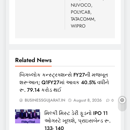
NUVOCO,
POLYCAB,
TATACOMM,
WIPRO
Related News
બિગબ્લોક કન્સ્ટ્રક્શન્સે FY27ની મજબૂત
શરૂઆત; Q1FY27માં આવક 40.5% વધીને
રૂ. 79.14 કરોડ થઈ
BUSINESSGUJARAT.IN
August 8, 2026
0
મિલ્કી મિસ્ટ ડેરી ફૂડનો IPO 11
ઓગસ્ટે ખૂલશે, પ્રાઇસબેન્ડ રૂ.
133- 140