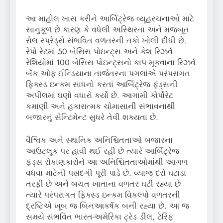
આ માહોલ ખાસ કરીને આર્બિટ્રેજ વ્યૂહરચનાઓ માટે
સાનુકૂળ છે કારણ કે વધેલી અસ્થિરતા અને મજબૂત
રોલ સ્પ્રેડ્સે સંભવિત વળતરની તકો ખોલી દીધી છે.
રેપો રેટમાં 50 બેસિસ પોઇન્ટ્સ અને કેશ રિઝર્વ
રેશિયોમાં 100 બેસિસ પોઇન્ટ્સનો કાપ મૂકવાના રિઝર્વ
બેંક ઓફ ઈન્ડિયાના તાજેતરના પગલાંએ પરંપરાગત
ફિક્સ્ડ ઇન્કમ સાધનો કરતાં આર્બિટ્રેજ ફંડ્સની
અપીલમાં ઘણો વધારો કર્યો છે. આગામી કોર્પોરેટ
કમાણી અને હકારાત્મક ચોમાસાની સંભાવનાથી
બજારનું સેન્ટિમેન્ટ સુધરે તેવી શક્યતા છે.
વૈશ્વિક અને સ્થાનિક અનિશ્ચિતતાઓ બજારના
આઉટલૂક પર હાવી થઈ રહી છે ત્યારે આર્બિટ્રેજ
ફંડ્સ રોકાણકારોને આ અનિશ્ચિતતાઓમાંથી આગળ
વધવા માટેની પસંદગી પૂરી પાડે છે. વ્યાજ દરો ઘટાડા
તરફી છે અને બચત ખાતાના વળતર ઘટી રહ્યા છે
ત્યારે પરંપરાગત ફિક્સ્ડ ઇન્કમ વિકલ્પો વળતરની
દ્રષ્ટિએ ખૂબ જ બિનઆકર્ષક બની રહ્યા છે. આ જ
સમયે સંભવિત ભારત-અમેરિકા ટ્રેડ ડીલ, ટેરિફ