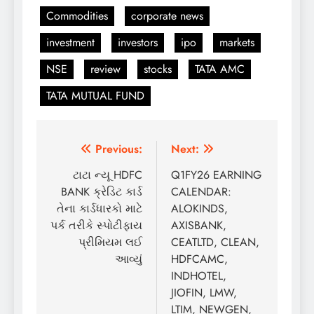
Commodities
corporate news
investment
investors
ipo
markets
NSE
review
stocks
TATA AMC
TATA MUTUAL FUND
Post
Previous:
Next:
navigation
ટાટા ન્યૂ HDFC
Q1FY26 EARNING
BANK ક્રેડિટ કાર્ડ
CALENDAR:
તેના કાર્ડધારકો માટે
ALOKINDS,
પર્ક તરીકે સ્પોટીફાય
AXISBANK,
પ્રીમિયમ લઈ
CEATLTD, CLEAN,
આવ્યું
HDFCAMC,
INDHOTEL,
JIOFIN, LMW,
LTIM, NEWGEN,