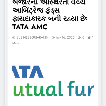
બજારની અસ્થિરતા વચ્ચે
આર્બિટ્રેજ ફંડ્સ
ફાયદાકારક બની રહ્યા છેઃ
TATA AMC
BUSINESSGUJARAT.IN
July 16, 2025
0
1
Mins