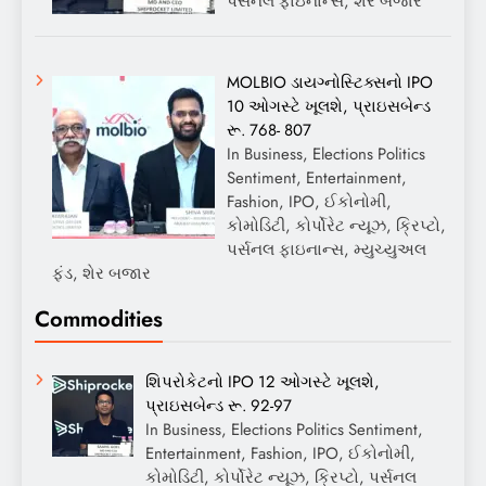
પર્સનલ ફાઇનાન્સ, શેર બજાર
MOLBIO ડાયગ્નોસ્ટિક્સનો IPO
10 ઓગસ્ટે ખૂલશે, પ્રાઇસબેન્ડ
રૂ. 768- 807
In Business, Elections Politics
Sentiment, Entertainment,
Fashion, IPO, ઈકોનોમી,
કોમોડિટી, કોર્પોરેટ ન્યૂઝ, ક્રિપ્ટો,
પર્સનલ ફાઇનાન્સ, મ્યુચ્યુઅલ
ફંડ, શેર બજાર
Commodities
શિપરોકેટનો IPO 12 ઓગસ્ટે ખૂલશે,
પ્રાઇસબેન્ડ રૂ. 92-97
In Business, Elections Politics Sentiment,
Entertainment, Fashion, IPO, ઈકોનોમી,
કોમોડિટી, કોર્પોરેટ ન્યૂઝ, ક્રિપ્ટો, પર્સનલ