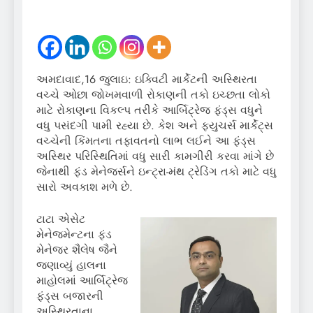
અમદાવાદ,16 જુલાઇ: ઇક્વિટી માર્કેટની અસ્થિરતા
વચ્ચે ઓછા જોખમવાળી રોકાણની તકો ઇચ્છતા લોકો
માટે રોકાણના વિકલ્પ તરીકે આર્બિટ્રેજ ફંડ્સ વધુને
વધુ પસંદગી પામી રહ્યા છે. કેશ અને ફ્યુચર્સ માર્કેટ્સ
વચ્ચેની કિંમતના તફાવતનો લાભ લઈને આ ફંડ્સ
અસ્થિર પરિસ્થિતિમાં વધુ સારી કામગીરી કરવા માંગે છે
જેનાથી ફંડ મેનેજર્સને ઇન્ટ્રા-મંથ ટ્રેડિંગ તકો માટે વધુ
સારો અવકાશ મળે છે.
ટાટા એસેટ
મેનેજમેન્ટના ફંડ
મેનેજર શૈલેષ જૈને
જણાવ્યું હાલના
માહોલમાં આર્બિટ્રેજ
ફંડ્સ બજારની
અસ્થિરતાના