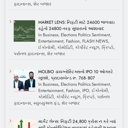
ફાઇનાન્સ, શેર બજાર
MARKET LENS: નિફ્ટી માટે 24600 જળવાઇ
રહેતો 24800 તરફ સુધારાનો આશાવાદ
In Business, Elections Politics Sentiment,
Entertainment, Fashion, FLASH NEWS,
ઈકોનોમી, કોમોડિટી, કોર્પોરેટ ન્યૂઝ, ક્રિપ્ટો,
પર્સનલ ફાઇનાન્સ, શેર બજાર
MOLBIO ડાયગ્નોસ્ટિક્સનો IPO 10 ઓગસ્ટે
ખૂલશે, પ્રાઇસબેન્ડ રૂ. 768- 807
In Business, Elections Politics Sentiment,
Entertainment, Fashion, IPO, ઈકોનોમી,
કોમોડિટી, કોર્પોરેટ ન્યૂઝ, ક્રિપ્ટો, પર્સનલ
ફાઇનાન્સ, મ્યુચ્યુઅલ ફંડ, શેર બજાર
માર્કેટ લેન્સઃ નિફ્ટી 24,800 ક્રોસ ન કરે ત્યાં
સુધી કોન્સોલિડેશન તબક્કામાં રહેવાની શક્યતા